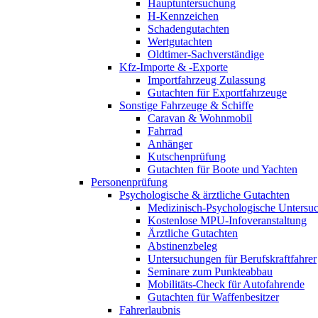
Hauptuntersuchung
H-Kennzeichen
Schadengutachten
Wertgutachten
Oldtimer-Sachverständige
Kfz-Importe & -Exporte
Importfahrzeug Zulassung
Gutachten für Exportfahrzeuge
Sonstige Fahrzeuge & Schiffe
Caravan & Wohnmobil
Fahrrad
Anhänger
Kutschenprüfung
Gutachten für Boote und Yachten
Personenprüfung
Psychologische & ärztliche Gutachten
Medizinisch-Psychologische Unters
Kostenlose MPU-Infoveranstaltung
Ärztliche Gutachten
Abstinenzbeleg
Untersuchungen für Berufskraftfahrer
Seminare zum Punkteabbau
Mobilitäts-Check für Autofahrende
Gutachten für Waffenbesitzer
Fahrerlaubnis