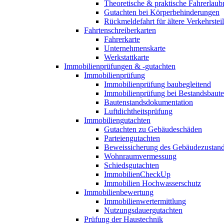
Theoretische & praktische Fahrerlaub
Gutachten bei Körperbehinderungen
Rückmeldefahrt für ältere Verkehrste
Fahrtenschreiberkarten
Fahrerkarte
Unternehmenskarte
Werkstattkarte
Immobilienprüfungen & -gutachten
Immobilienprüfung
Immobilienprüfung baubegleitend
Immobilienprüfung bei Bestandsbaut
Bautenstandsdokumentation
Luftdichtheitsprüfung
Immobiliengutachten
Gutachten zu Gebäudeschäden
Parteiengutachten
Beweissicherung des Gebäudezustan
Wohnraumvermessung
Schiedsgutachten
ImmobilienCheckUp
Immobilien Hochwasserschutz
Immobilienbewertung
Immobilienwertermittlung
Nutzungsdauergutachten
Prüfung der Haustechnik