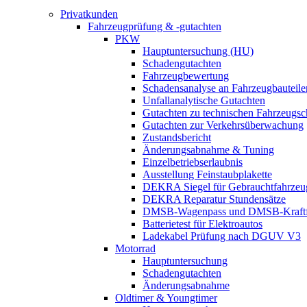
Privatkunden
Fahrzeugprüfung & -gutachten
PKW
Hauptuntersuchung (HU)
Schadengutachten
Fahrzeugbewertung
Schadensanalyse an Fahrzeugbauteile
Unfallanalytische Gutachten
Gutachten zu technischen Fahrzeugs
Gutachten zur Verkehrsüberwachung
Zustandsbericht
Änderungsabnahme & Tuning
Einzelbetriebserlaubnis
Ausstellung Feinstaubplakette
DEKRA Siegel für Gebrauchtfahrzeu
DEKRA Reparatur Stundensätze
DMSB-Wagenpass und DMSB-Kraftf
Batterietest für Elektroautos
Ladekabel Prüfung nach DGUV V3
Motorrad
Hauptuntersuchung
Schadengutachten
Änderungsabnahme
Oldtimer & Youngtimer