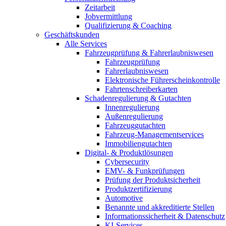
Zeitarbeit
Jobvermittlung
Qualifizierung & Coaching
Geschäftskunden
Alle Services
Fahrzeugprüfung & Fahrerlaubniswesen
Fahrzeugprüfung
Fahrerlaubniswesen
Elektronische Führerscheinkontrolle
Fahrtenschreiberkarten
Schadenregulierung & Gutachten
Innenregulierung
Außenregulierung
Fahrzeuggutachten
Fahrzeug-Managementservices
Immobiliengutachten
Digital- & Produktlösungen
Cybersecurity
EMV- & Funkprüfungen
Prüfung der Produktsicherheit
Produktzertifizierung
Automotive
Benannte und akkreditierte Stellen
Informationssicherheit & Datenschutz
KI-Services