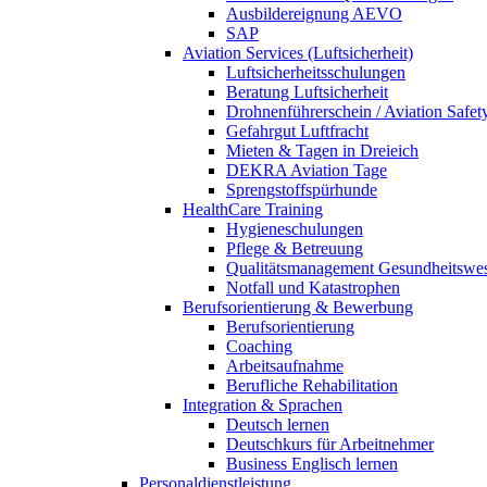
Ausbildereignung AEVO
SAP
Aviation Services (Luftsicherheit)
Luftsicherheitsschulungen
Beratung Luftsicherheit
Drohnenführerschein / Aviation Safet
Gefahrgut Luftfracht
Mieten & Tagen in Dreieich
DEKRA Aviation Tage
Sprengstoffspürhunde
HealthCare Training
Hygieneschulungen
Pflege & Betreuung
Qualitätsmanagement Gesundheitswe
Notfall und Katastrophen
Berufsorientierung & Bewerbung
Berufsorientierung
Coaching
Arbeitsaufnahme
Berufliche Rehabilitation
Integration & Sprachen
Deutsch lernen
Deutschkurs für Arbeitnehmer
Business Englisch lernen
Personaldienstleistung