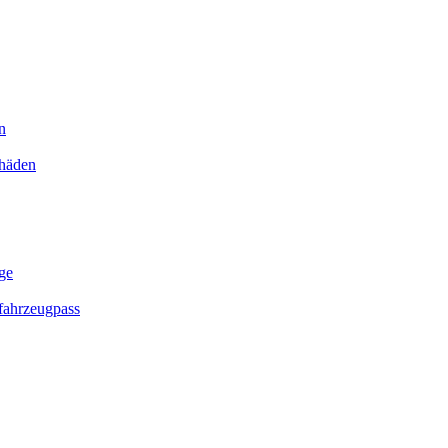
n
chäden
ge
ahrzeugpass