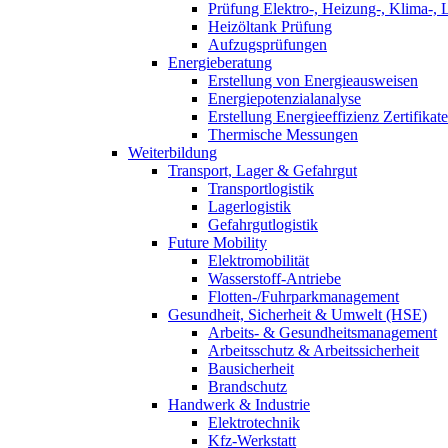
Prüfung Elektro-, Heizung-, Klima-, 
Heizöltank Prüfung
Aufzugsprüfungen
Energieberatung
Erstellung von Energieausweisen
Energiepotenzialanalyse
Erstellung Energieeffizienz Zertifikate
Thermische Messungen
Weiterbildung
Transport, Lager & Gefahrgut
Transportlogistik
Lagerlogistik
Gefahrgutlogistik
Future Mobility
Elektromobilität
Wasserstoff-Antriebe
Flotten-/Fuhrparkmanagement
Gesundheit, Sicherheit & Umwelt (HSE)
Arbeits- & Gesundheitsmanagement
Arbeitsschutz & Arbeitssicherheit
Bausicherheit
Brandschutz
Handwerk & Industrie
Elektrotechnik
Kfz-Werkstatt