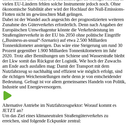
vielen EU-Ländern fehlen solche Instrumente jedoch noch. Ohne
ökonomische Stabilität aber wird der Hochlauf der Null-Emissions-
Flotten nicht im gewünschten Maß gelingen.
Dabei ist der Wandel auch angesichts der prognostizierten weiteren
Zunahme des Güterverkehrs erforderlich. Denn nach Angaben der
Europäischen Umweltagentur könnte die Verkehrsleistung im
Straßengüterverkehr in der EU bis 2050 ohne politische Eingriffe
(„Business-as-usual“-Szenario) auf etwa 2.500 Milliarden
Tonnenkilometer ansteigen. Das wäre eine Steigerung um rund 30
Prozent gegenüber 1.900 Milliarden Tonnenkilometern im Jahr
2020. Trotz aller Bemühungen um Schiene und Wasserstraße bleibt
der Lkw somit das Rückgrat der Logistik. Wie hoch der Zuwachs
am Ende auch ausfallen mag: Damit der Transport mit dem
Nutzfahrzeug so nachhaltig und effizient wie möglich erfolgt, sind
die richtigen Weichenstellungen mehr denn je von entscheidender
Bedeutung. Gefragt ist vor allem gemeinsames Handeln von Politik,
Industrie und Energieversorgern.
Alternative Antriebe im Nutzfahrzeugsektor: Worauf kommt es
JETZT an?
Um das Ziel eines klimaneutralen Straßengüterverkehrs zu
erreichen, sind folgende Eckpunkte zentral: