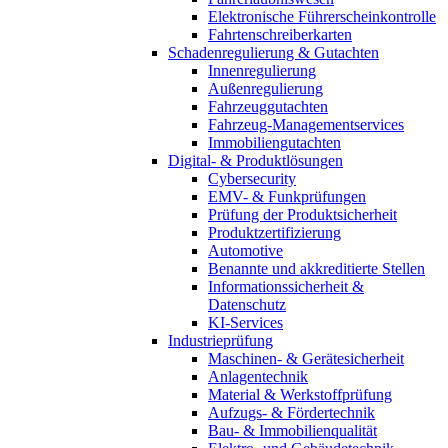
Elektronische Führerscheinkontrolle
Fahrtenschreiberkarten
Schadenregulierung & Gutachten
Innenregulierung
Außenregulierung
Fahrzeuggutachten
Fahrzeug-Managementservices
Immobiliengutachten
Digital- & Produktlösungen
Cybersecurity
EMV- & Funkprüfungen
Prüfung der Produktsicherheit
Produktzertifizierung
Automotive
Benannte und akkreditierte Stellen
Informationssicherheit &
Datenschutz
KI-Services
Industrieprüfung
Maschinen- & Gerätesicherheit
Anlagentechnik
Material & Werkstoffprüfung
Aufzugs- & Fördertechnik
Bau- & Immobilienqualität