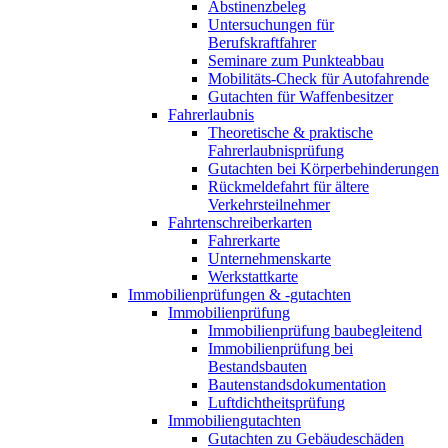
Abstinenzbeleg
Untersuchungen für
Berufskraftfahrer
Seminare zum Punkteabbau
Mobilitäts-Check für Autofahrende
Gutachten für Waffenbesitzer
Fahrerlaubnis
Theoretische & praktische
Fahrerlaubnisprüfung
Gutachten bei Körperbehinderungen
Rückmeldefahrt für ältere
Verkehrsteilnehmer
Fahrtenschreiberkarten
Fahrerkarte
Unternehmenskarte
Werkstattkarte
Immobilienprüfungen & -gutachten
Immobilienprüfung
Immobilienprüfung baubegleitend
Immobilienprüfung bei
Bestandsbauten
Bautenstandsdokumentation
Luftdichtheitsprüfung
Immobiliengutachten
Gutachten zu Gebäudeschäden