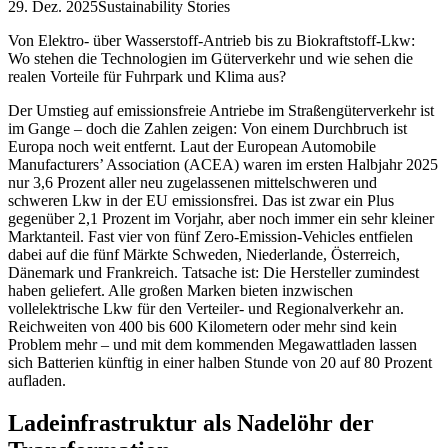
29. Dez. 2025
Sustainability Stories
Von Elektro- über Wasserstoff-Antrieb bis zu Biokraftstoff-Lkw:
Wo stehen die Technologien im Güterverkehr und wie sehen die
realen Vorteile für Fuhrpark und Klima aus?
Der Umstieg auf emissionsfreie Antriebe im Straßengüterverkehr ist
im Gange – doch die Zahlen zeigen: Von einem Durchbruch ist
Europa noch weit entfernt. Laut der European Automobile
Manufacturers’ Association (ACEA) waren im ersten Halbjahr 2025
nur 3,6 Prozent aller neu zugelassenen mittelschweren und
schweren Lkw in der EU emissionsfrei. Das ist zwar ein Plus
gegenüber 2,1 Prozent im Vorjahr, aber noch immer ein sehr kleiner
Marktanteil. Fast vier von fünf Zero-Emission-Vehicles entfielen
dabei auf die fünf Märkte Schweden, Niederlande, Österreich,
Dänemark und Frankreich. Tatsache ist: Die Hersteller zumindest
haben geliefert. Alle großen Marken bieten inzwischen
vollelektrische Lkw für den Verteiler- und Regionalverkehr an.
Reichweiten von 400 bis 600 Kilometern oder mehr sind kein
Problem mehr – und mit dem kommenden Megawattladen lassen
sich Batterien künftig in einer halben Stunde von 20 auf 80 Prozent
aufladen.
Ladeinfrastruktur als Nadelöhr der