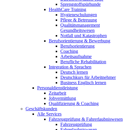
Sprengstoffspürhunde
HealthCare Training
Hygieneschulungen
Pflege & Betreuung
Qualitätsmanagement
Gesundheitswesen
Notfall und Katastrophen
Berufsorientierung & Bewerbung
Berufsorientierung
Coaching
Arbeitsaufnahme
Berufliche Rehabilitation
Integration & Sprachen
Deutsch lernen
Deutschkurs für Arbeitnehmer
Business Englisch lernen
Personaldienstleistung
Zeitarbeit
Jobvermittlung
Qualifizierung & Coaching
Geschäftskunden
Alle Services
Fahrzeugprüfung & Fahrerlaubniswesen
Fahrzeugprüfung
Fahrerlaubniswesen