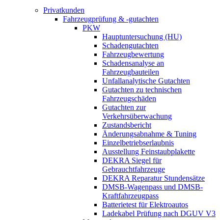
Privatkunden
Fahrzeugprüfung & -gutachten
PKW
Hauptuntersuchung (HU)
Schadengutachten
Fahrzeugbewertung
Schadensanalyse an
Fahrzeugbauteilen
Unfallanalytische Gutachten
Gutachten zu technischen
Fahrzeugschäden
Gutachten zur
Verkehrsüberwachung
Zustandsbericht
Änderungsabnahme & Tuning
Einzelbetriebserlaubnis
Ausstellung Feinstaubplakette
DEKRA Siegel für
Gebrauchtfahrzeuge
DEKRA Reparatur Stundensätze
DMSB-Wagenpass und DMSB-
Kraftfahrzeugpass
Batterietest für Elektroautos
Ladekabel Prüfung nach DGUV V3