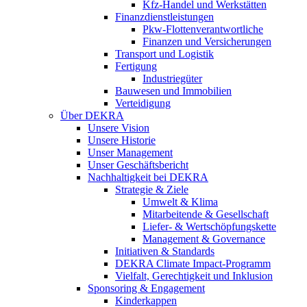
Kfz-Handel und Werkstätten
Finanzdienstleistungen
Pkw‑Flottenverantwortliche
Finanzen und Versicherungen
Transport und Logistik
Fertigung
Industriegüter
Bauwesen und Immobilien
Verteidigung
Über DEKRA
Unsere Vision
Unsere Historie
Unser Management
Unser Geschäftsbericht
Nachhaltigkeit bei DEKRA
Strategie & Ziele
Umwelt & Klima
Mitarbeitende & Gesellschaft
Liefer- & Wertschöpfungskette
Management & Governance
Initiativen & Standards
DEKRA Climate Impact-Programm
Vielfalt, Gerechtigkeit und Inklusion​
Sponsoring & Engagement
Kinderkappen