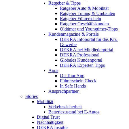
Ratgeber & Tipps
Ratgeber Auto & Mobilität
Ratgeber Tuning & Umbauten
Ratgeber Führerschein
Ratgeber Geschäftskunden
Oldtimer und Youngtimer-Tipps
Kundenmagazine & Portale
DEKRA Infoportal für das Kfz-
Gewerbe
DEKRA.net Mitgliederportal
DEKRA Professional
Globales Kundenportal
DEKRA Experten Tipps
Apps
On Tour App
Führerschein Check
In Safe Hands
Ansprechpartner
Stories
Mobilität
Verkehrssicherheit
Batteriezustand bei E-Autos
Digital Trust
Nachhaltigkeit
DEKRA Insights