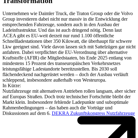
Transformation
Unternehmen wie Daimler Truck, die Traton Group oder die Volvo
Group investieren dabei nicht nur massiv in die Entwicklung der
entsprechenden Fahrzeuge, sondern auch in den Ausbau der
Ladeinfrastruktur. Und das ist auch dringend nötig. Denn laut
ACEA gibt es EU-weit derzeit nur rund 1.100 öffentliche
Schnellladestationen über 350 Kilowatt, die überhaupt für schwere
Lkw geeignet sind. Viele davon lassen sich mit Sattelzügen gar nicht
anfahren. Dabei verpflichtet die EU-Verordnung über alternative
Kraftstoffe (AFIR) die Mitgliedstaaten, bis Ende 2025 entlang von
mindestens 15 Prozent des transeuropäischen Verkehrsnetzes
leistungsfähige Ladestandorte bereitzustellen. Bis 2030 soll
flächendeckend nachgerüstet werden – doch der Ausbau verläuft
schleppend, insbesondere außerhalb von Westeuropa.
In Kürze:
Nutzfahrzeuge mit alternativen Antrieben rollen langsam, aber sicher
auf Europas Straßen. Doch trotz technischer Fortschritte bleibt der
Markt klein. Insbesondere fehlende Ladepunkte und suboptimale
Rahmenbedingungen – das haben auch die Vorträge und
Diskussionen auf dem 6.
DEKRA Zukunftskongress Nutzfahrzeuge