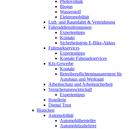
Photovoltaik
Biogas
Wasserstoff
Elektromobilität
Luft- und Raumfahrt & Verteidigung
Fahrraddienstleistungen
Expertentipps
Kontakt
Sicherheitstests E-Bike-Akkus
Fuhrparkservices
Expertentipps
Kontakt Fuhrparkservices
Kfz-Gewerbe
Kontakt
Betreiberpflichtenmanagement für
Autohaus und Werkstatt
Arbeitsschutz und Arbeitssicherheit
Versicherungswirtschaft
Expertentipps
Hotellerie
Digital Trust
Branchen
Automobilität
Automobilhersteller
Automobilzulieferer