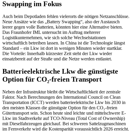
Swapping im Fokus
Auch beim Depotladen fehlen vielerorts die nötigen Netzanschlüsse.
Neue Ansätze wie das „Battery Swapping“, also der Austausch
leerer gegen volle Batterien, könnten hier eine Alternative bieten.
Das Fraunhofer IML untersucht im Auftrag mehrerer
Logistikunternehmen, wie sich solche Wechselstationen
wirtschaftlich betreiben lassen. In China ist die Technologie längst
Standard – ein Lkw ist dort in wenigen Minuten wieder startklar.
Die Vorteile: Innerhalb kürzester Zeit steht der Lkw wieder
einsatzbereit auf der Straße und die Netze werden entlastet.
Batterieelektrische Lkw die günstigste
Option für CO₂-freien Transport
Neben der Infrastruktur bleibt die Wirtschaftlichkeit der zentrale
Faktor. Nach Berechnungen des International Council on Clean
Transportation (ICCT) werden batterieelektrische Lkw bis 2030 in
den meisten Klassen die günstigste Option für den CO₂-freien
Gütertransport sein. Schon heute sind leichte und mittelschwere E-
Lkw im Stadtverkehr auf TCO-Niveau (Total Cost of Ownership)
mit Dieselfahrzeugen gleichauf. Bei schweren Sattelzugmaschinen
im Fernverkehr wird die Kostenparität voraussichtlich 2026 erreicht.