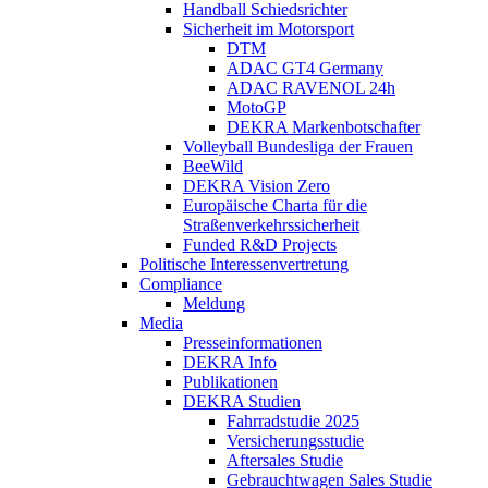
Handball Schiedsrichter
Sicherheit im Motorsport
DTM
ADAC GT4 Germany
ADAC RAVENOL 24h
MotoGP
DEKRA Markenbotschafter
Volleyball Bundesliga der Frauen
BeeWild
DEKRA Vision Zero
Europäische Charta für die
Straßenverkehrssicherheit
Funded R&D Projects
Politische Interessenvertretung
Compliance
Meldung
Media
Presseinformationen
DEKRA Info
Publikationen
DEKRA Studien
Fahrradstudie 2025
Versicherungsstudie
Aftersales Studie
Gebrauchtwagen Sales Studie