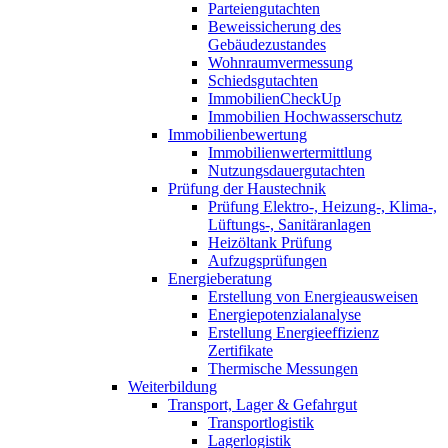
Parteiengutachten
Beweissicherung des
Gebäudezustandes
Wohnraumvermessung
Schiedsgutachten
ImmobilienCheckUp
Immobilien Hochwasserschutz
Immobilienbewertung
Immobilienwertermittlung
Nutzungsdauergutachten
Prüfung der Haustechnik
Prüfung Elektro-, Heizung-, Klima-,
Lüftungs-, Sanitäranlagen
Heizöltank Prüfung
Aufzugsprüfungen
Energieberatung
Erstellung von Energieausweisen
Energiepotenzialanalyse
Erstellung Energieeffizienz
Zertifikate
Thermische Messungen
Weiterbildung
Transport, Lager & Gefahrgut
Transportlogistik
Lagerlogistik