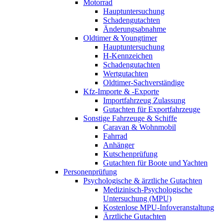
Motorrad
Hauptuntersuchung
Schadengutachten
Änderungsabnahme
Oldtimer & Youngtimer
Hauptuntersuchung
H-Kennzeichen
Schadengutachten
Wertgutachten
Oldtimer-Sachverständige
Kfz-Importe & -Exporte
Importfahrzeug Zulassung
Gutachten für Exportfahrzeuge
Sonstige Fahrzeuge & Schiffe
Caravan & Wohnmobil
Fahrrad
Anhänger
Kutschenprüfung
Gutachten für Boote und Yachten
Personenprüfung
Psychologische & ärztliche Gutachten
Medizinisch-Psychologische
Untersuchung (MPU)
Kostenlose MPU-Infoveranstaltung
Ärztliche Gutachten