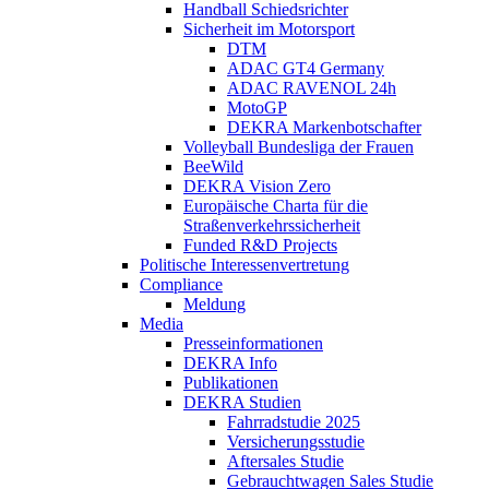
Handball Schiedsrichter
Sicherheit im Motorsport
DTM
ADAC GT4 Germany
ADAC RAVENOL 24h
MotoGP
DEKRA Markenbotschafter
Volleyball Bundesliga der Frauen
BeeWild
DEKRA Vision Zero
Europäische Charta für die
Straßenverkehrssicherheit
Funded R&D Projects
Politische Interessenvertretung
Compliance
Meldung
Media
Presseinformationen
DEKRA Info
Publikationen
DEKRA Studien
Fahrradstudie 2025
Versicherungsstudie
Aftersales Studie
Gebrauchtwagen Sales Studie