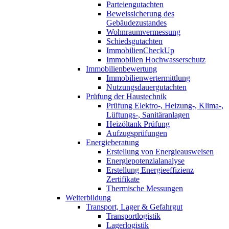
Parteiengutachten
Beweissicherung des
Gebäudezustandes
Wohnraumvermessung
Schiedsgutachten
ImmobilienCheckUp
Immobilien Hochwasserschutz
Immobilienbewertung
Immobilienwertermittlung
Nutzungsdauergutachten
Prüfung der Haustechnik
Prüfung Elektro-, Heizung-, Klima-,
Lüftungs-, Sanitäranlagen
Heizöltank Prüfung
Aufzugsprüfungen
Energieberatung
Erstellung von Energieausweisen
Energiepotenzialanalyse
Erstellung Energieeffizienz
Zertifikate
Thermische Messungen
Weiterbildung
Transport, Lager & Gefahrgut
Transportlogistik
Lagerlogistik