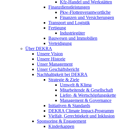
Kfz-Handel und Werkstätten
Finanzdienstleistungen
Pkw‑Flottenverantwortliche
Finanzen und Versicherungen
Transport und Logistik
Fertigung
Industriegüter
Bauwesen und Immobilien
Verteidigung
Über DEKRA
Unsere Vision
Unsere Historie
Unser Management
Unser Geschäftsbericht
Nachhaltigkeit bei DEKRA
Strategie & Ziele
Umwelt & Klima
Mitarbeitende & Gesellschaft
Liefer- & Wertschöpfungskette
Management & Governance
Initiativen & Standards
DEKRA Climate Impact-Programm
Vielfalt, Gerechtigkeit und Inklusion​
Sponsoring & Engagement
Kinderkappen