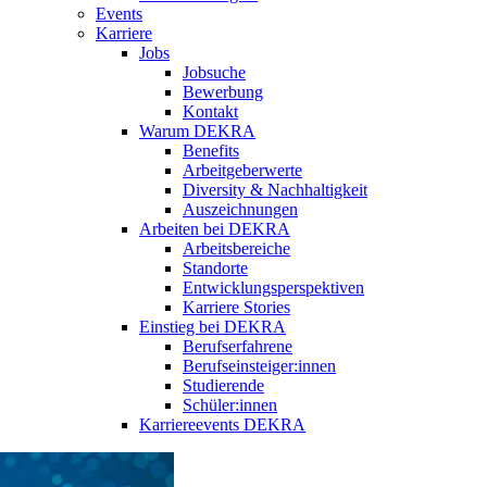
Events
Karriere
Jobs
Jobsuche
Bewerbung
Kontakt
Warum DEKRA
Benefits
Arbeitgeberwerte
Diversity & Nachhaltigkeit
Auszeichnungen
Arbeiten bei DEKRA
Arbeitsbereiche
Standorte
Entwicklungsperspektiven
Karriere Stories
Einstieg bei DEKRA
Berufserfahrene
Berufseinsteiger:innen
Studierende
Schüler:innen
Karriereevents DEKRA