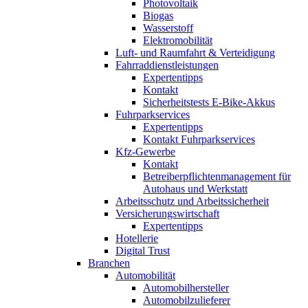
Photovoltaik
Biogas
Wasserstoff
Elektromobilität
Luft- und Raumfahrt & Verteidigung
Fahrraddienstleistungen
Expertentipps
Kontakt
Sicherheitstests E-Bike-Akkus
Fuhrparkservices
Expertentipps
Kontakt Fuhrparkservices
Kfz-Gewerbe
Kontakt
Betreiberpflichtenmanagement für
Autohaus und Werkstatt
Arbeitsschutz und Arbeitssicherheit
Versicherungswirtschaft
Expertentipps
Hotellerie
Digital Trust
Branchen
Automobilität
Automobilhersteller
Automobilzulieferer