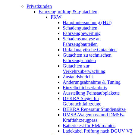
Privatkunden
Fahrzeugprüfung & -gutachten
PKW
Hauptuntersuchung (HU)
Schadengutachten
Fahrzeugbewertung
Schadensanalyse an
Fahrzeugbauteilen
Unfallanalytische Gutachten
Gutachten zu technischen
Fahrzeugschäden
Gutachten zur
Verkehrsüberwachung
Zustandsbericht
Änderungsabnahme & Tuning
Einzelbetriebserlaubnis
Ausstellung Feinstaubplakette
DEKRA Siegel für
Gebrauchtfahrzeuge
DEKRA Reparatur Stundensätze
DMSB-Wagenpass und DMSB-
Kraftfahrzeugpass
Batterietest für Elektroautos
Ladekabel Prüfung nach DGUV V3