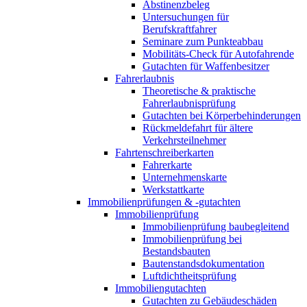
Abstinenzbeleg
Untersuchungen für
Berufskraftfahrer
Seminare zum Punkteabbau
Mobilitäts-Check für Autofahrende
Gutachten für Waffenbesitzer
Fahrerlaubnis
Theoretische & praktische
Fahrerlaubnisprüfung
Gutachten bei Körperbehinderungen
Rückmeldefahrt für ältere
Verkehrsteilnehmer
Fahrtenschreiberkarten
Fahrerkarte
Unternehmenskarte
Werkstattkarte
Immobilienprüfungen & -gutachten
Immobilienprüfung
Immobilienprüfung baubegleitend
Immobilienprüfung bei
Bestandsbauten
Bautenstandsdokumentation
Luftdichtheitsprüfung
Immobiliengutachten
Gutachten zu Gebäudeschäden