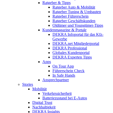
Ratgeber & Tipps
Ratgeber Auto & Mobilität
Ratgeber Tuning & Umbauten
Ratgeber Führerschein
Ratgeber Geschäftskunden
Oldtimer und Youngtimer-Tipps
Kundenmagazine & Portale
DEKRA Infoportal für das Kfz-
Gewerbe
DEKRA.net Mitgliederportal
DEKRA Professional
Globales Kundenportal
DEKRA Experten Tipps
Apps
On Tour App
Führerschein Check
In Safe Hands
Ansprechpartner
Stories
Mobilität
Verkehrssicherheit
Batteriezustand bei E-Autos
Digital Trust
Nachhaltigkeit
DEKRA Insights