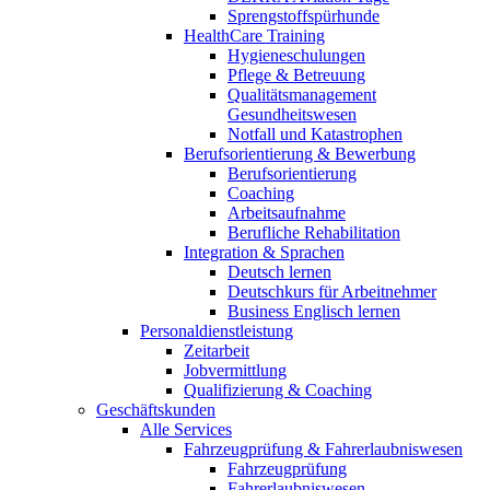
Sprengstoffspürhunde
HealthCare Training
Hygieneschulungen
Pflege & Betreuung
Qualitätsmanagement
Gesundheitswesen
Notfall und Katastrophen
Berufsorientierung & Bewerbung
Berufsorientierung
Coaching
Arbeitsaufnahme
Berufliche Rehabilitation
Integration & Sprachen
Deutsch lernen
Deutschkurs für Arbeitnehmer
Business Englisch lernen
Personaldienstleistung
Zeitarbeit
Jobvermittlung
Qualifizierung & Coaching
Geschäftskunden
Alle Services
Fahrzeugprüfung & Fahrerlaubniswesen
Fahrzeugprüfung
Fahrerlaubniswesen