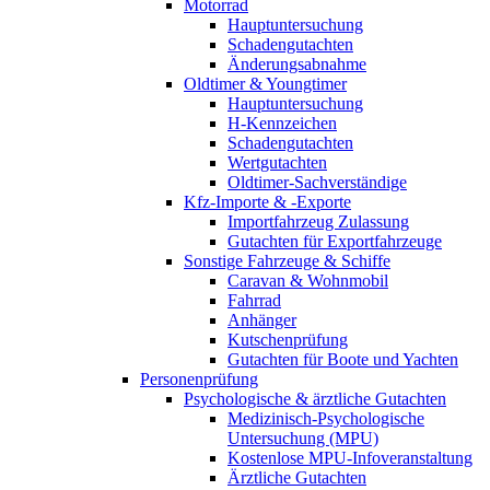
Motorrad
Hauptuntersuchung
Schadengutachten
Änderungsabnahme
Oldtimer & Youngtimer
Hauptuntersuchung
H-Kennzeichen
Schadengutachten
Wertgutachten
Oldtimer-Sachverständige
Kfz-Importe & -Exporte
Importfahrzeug Zulassung
Gutachten für Exportfahrzeuge
Sonstige Fahrzeuge & Schiffe
Caravan & Wohnmobil
Fahrrad
Anhänger
Kutschenprüfung
Gutachten für Boote und Yachten
Personenprüfung
Psychologische & ärztliche Gutachten
Medizinisch-Psychologische
Untersuchung (MPU)
Kostenlose MPU-Infoveranstaltung
Ärztliche Gutachten