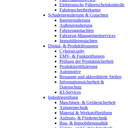
Elektronische Führerscheinkontrolle
Fahrtenschreiberkarten
Schadenregulierung & Gutachten
Innenregulierung
Außenregulierung
Fahrzeuggutachten
Fahrzeug-Managementservices
Immobiliengutachten
Digital- & Produktlösungen
Cybersecurity
EMV- & Funkprüfungen
Prüfung der Produktsicherheit
Produktzertifizierung
Automotive
Benannte und akkreditierte Stellen
Informationssicherheit &
Datenschutz
KI-Services
Industrieprüfung
Maschinen- & Gerätesicherheit
Anlagentechnik
Material & Werkstoffprüfung
Aufzugs- & Fördertechnik
Bau- & Immobilienqualität