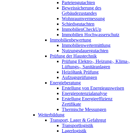
Parteiengutachten
Beweissicherung des
Gebäudezustandes
Wohnraumvermessung
Schiedsgutachten
ImmobilienCheckUp
Immobilien Hochwasserschutz
Immobilienbewertung
Immobilienwertermittlung
Nutzungsdauergutachten
Prüfung der Haustechnik
Prüfung Elektro-, Heizung-, Klima-,
Lüftungs-, Sanitäranlagen
Heizöltank Prüfung
Aufzugsprüfungen
Energieberatung
Erstellung von Energieausweisen
Energiepotenzialanalyse
Erstellung Energieeffizienz
Zertifikate
Thermische Messungen
Weiterbildung
Transport, Lager & Gefahrgut
Transportlogistik
Lagerlogistik