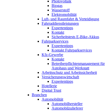
Photovoltaik
Biogas
Wasserstoff
Elektromobilität
Luft- und Raumfahrt & Verteidigung
Fahrraddienstleistungen
Expertentipps
Kontakt
Sicherheitstests E-Bike-Akkus
Fuhrparkservices
Expertentipps
Kontakt Fuhrparkservices
Kfz-Gewerbe
Kontakt
Betreiberpflichtenmanagement für
Autohaus und Werkstatt
Arbeitsschutz und Arbeitssicherheit
Versicherungswirtschaft
Expertentipps
Hotellerie
Digital Trust
Branchen
Automobilität
Automobilhersteller
Automobilzulieferer