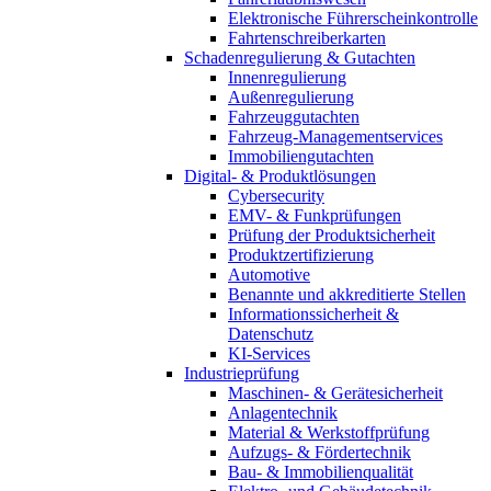
Elektronische Führerscheinkontrolle
Fahrtenschreiberkarten
Schadenregulierung & Gutachten
Innenregulierung
Außenregulierung
Fahrzeuggutachten
Fahrzeug-Managementservices
Immobiliengutachten
Digital- & Produktlösungen
Cybersecurity
EMV- & Funkprüfungen
Prüfung der Produktsicherheit
Produktzertifizierung
Automotive
Benannte und akkreditierte Stellen
Informationssicherheit &
Datenschutz
KI-Services
Industrieprüfung
Maschinen- & Gerätesicherheit
Anlagentechnik
Material & Werkstoffprüfung
Aufzugs- & Fördertechnik
Bau- & Immobilienqualität