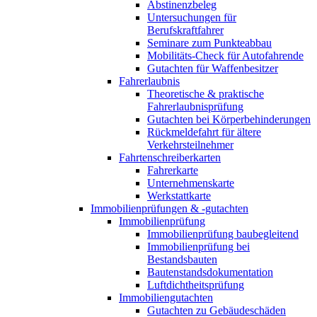
Abstinenzbeleg
Untersuchungen für
Berufskraftfahrer
Seminare zum Punkteabbau
Mobilitäts-Check für Autofahrende
Gutachten für Waffenbesitzer
Fahrerlaubnis
Theoretische & praktische
Fahrerlaubnisprüfung
Gutachten bei Körperbehinderungen
Rückmeldefahrt für ältere
Verkehrsteilnehmer
Fahrtenschreiberkarten
Fahrerkarte
Unternehmenskarte
Werkstattkarte
Immobilienprüfungen & -gutachten
Immobilienprüfung
Immobilienprüfung baubegleitend
Immobilienprüfung bei
Bestandsbauten
Bautenstandsdokumentation
Luftdichtheitsprüfung
Immobiliengutachten
Gutachten zu Gebäudeschäden