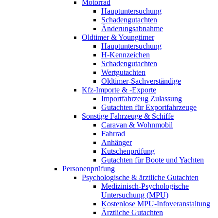
Motorrad
Hauptuntersuchung
Schadengutachten
Änderungsabnahme
Oldtimer & Youngtimer
Hauptuntersuchung
H-Kennzeichen
Schadengutachten
Wertgutachten
Oldtimer-Sachverständige
Kfz-Importe & -Exporte
Importfahrzeug Zulassung
Gutachten für Exportfahrzeuge
Sonstige Fahrzeuge & Schiffe
Caravan & Wohnmobil
Fahrrad
Anhänger
Kutschenprüfung
Gutachten für Boote und Yachten
Personenprüfung
Psychologische & ärztliche Gutachten
Medizinisch-Psychologische
Untersuchung (MPU)
Kostenlose MPU-Infoveranstaltung
Ärztliche Gutachten