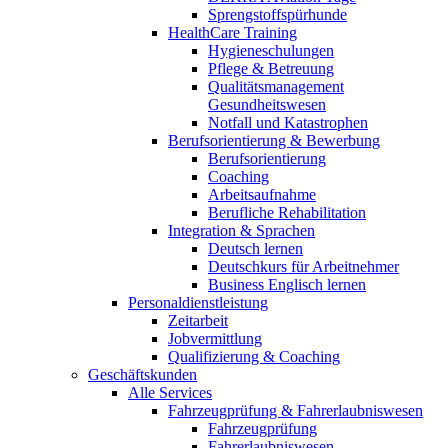
Sprengstoffspürhunde
HealthCare Training
Hygieneschulungen
Pflege & Betreuung
Qualitätsmanagement
Gesundheitswesen
Notfall und Katastrophen
Berufsorientierung & Bewerbung
Berufsorientierung
Coaching
Arbeitsaufnahme
Berufliche Rehabilitation
Integration & Sprachen
Deutsch lernen
Deutschkurs für Arbeitnehmer
Business Englisch lernen
Personaldienstleistung
Zeitarbeit
Jobvermittlung
Qualifizierung & Coaching
Geschäftskunden
Alle Services
Fahrzeugprüfung & Fahrerlaubniswesen
Fahrzeugprüfung
Fahrerlaubniswesen