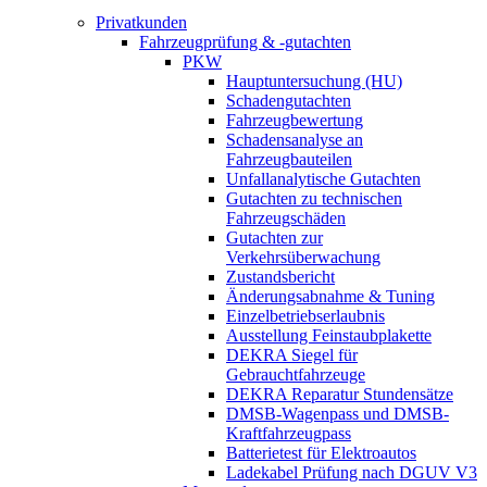
Privatkunden
Fahrzeugprüfung & -gutachten
PKW
Hauptuntersuchung (HU)
Schadengutachten
Fahrzeugbewertung
Schadensanalyse an
Fahrzeugbauteilen
Unfallanalytische Gutachten
Gutachten zu technischen
Fahrzeugschäden
Gutachten zur
Verkehrsüberwachung
Zustandsbericht
Änderungsabnahme & Tuning
Einzelbetriebserlaubnis
Ausstellung Feinstaubplakette
DEKRA Siegel für
Gebrauchtfahrzeuge
DEKRA Reparatur Stundensätze
DMSB-Wagenpass und DMSB-
Kraftfahrzeugpass
Batterietest für Elektroautos
Ladekabel Prüfung nach DGUV V3