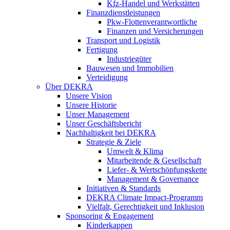
Kfz-Handel und Werkstätten
Finanzdienstleistungen
Pkw‑Flottenverantwortliche
Finanzen und Versicherungen
Transport und Logistik
Fertigung
Industriegüter
Bauwesen und Immobilien
Verteidigung
Über DEKRA
Unsere Vision
Unsere Historie
Unser Management
Unser Geschäftsbericht
Nachhaltigkeit bei DEKRA
Strategie & Ziele
Umwelt & Klima
Mitarbeitende & Gesellschaft
Liefer- & Wertschöpfungskette
Management & Governance
Initiativen & Standards
DEKRA Climate Impact-Programm
Vielfalt, Gerechtigkeit und Inklusion​
Sponsoring & Engagement
Kinderkappen