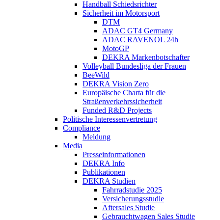
Handball Schiedsrichter
Sicherheit im Motorsport
DTM
ADAC GT4 Germany
ADAC RAVENOL 24h
MotoGP
DEKRA Markenbotschafter
Volleyball Bundesliga der Frauen
BeeWild
DEKRA Vision Zero
Europäische Charta für die
Straßenverkehrssicherheit
Funded R&D Projects
Politische Interessenvertretung
Compliance
Meldung
Media
Presseinformationen
DEKRA Info
Publikationen
DEKRA Studien
Fahrradstudie 2025
Versicherungsstudie
Aftersales Studie
Gebrauchtwagen Sales Studie