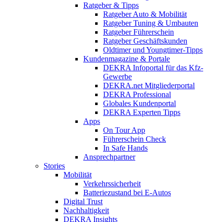
Ratgeber & Tipps
Ratgeber Auto & Mobilität
Ratgeber Tuning & Umbauten
Ratgeber Führerschein
Ratgeber Geschäftskunden
Oldtimer und Youngtimer-Tipps
Kundenmagazine & Portale
DEKRA Infoportal für das Kfz-
Gewerbe
DEKRA.net Mitgliederportal
DEKRA Professional
Globales Kundenportal
DEKRA Experten Tipps
Apps
On Tour App
Führerschein Check
In Safe Hands
Ansprechpartner
Stories
Mobilität
Verkehrssicherheit
Batteriezustand bei E-Autos
Digital Trust
Nachhaltigkeit
DEKRA Insights