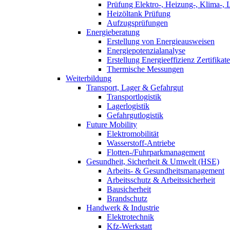
Prüfung Elektro-, Heizung-, Klima-, 
Heizöltank Prüfung
Aufzugsprüfungen
Energieberatung
Erstellung von Energieausweisen
Energiepotenzialanalyse
Erstellung Energieeffizienz Zertifikate
Thermische Messungen
Weiterbildung
Transport, Lager & Gefahrgut
Transportlogistik
Lagerlogistik
Gefahrgutlogistik
Future Mobility
Elektromobilität
Wasserstoff-Antriebe
Flotten-/Fuhrparkmanagement
Gesundheit, Sicherheit & Umwelt (HSE)
Arbeits- & Gesundheitsmanagement
Arbeitsschutz & Arbeitssicherheit
Bausicherheit
Brandschutz
Handwerk & Industrie
Elektrotechnik
Kfz-Werkstatt