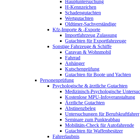
Hauptuntersuchung
H-Kennzeichen
Schadengutachten
Wertgutachten
Oldtimer-Sachverständige
Kfz-Importe & -Exporte
Importfahrzeug Zulassung
Gutachten für Exportfahrzeuge
Sonstige Fahrzeuge & Schiffe
Caravan & Wohnmobil
Fahrrad
Anhänger
Kutschenprüfung
Gutachten für Boote und Yachten
Personenprüfung
Psychologische & ärztliche Gutachten
Medizinisch-Psychologische Unters
Kostenlose MPU-Infoveranstaltung
Ärztliche Gutachten
Abstinenzbeleg
Untersuchungen für Berufskraftfahrer
Seminare zum Punkteabbau
Mobilitäts-Check für Autofahrende
Gutachten für Waffenbesitzer
Fahrerlaubnis