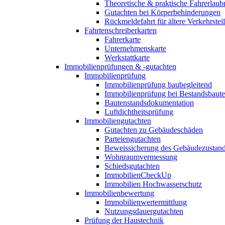
Theoretische & praktische Fahrerlaub
Gutachten bei Körperbehinderungen
Rückmeldefahrt für ältere Verkehrste
Fahrtenschreiberkarten
Fahrerkarte
Unternehmenskarte
Werkstattkarte
Immobilienprüfungen & -gutachten
Immobilienprüfung
Immobilienprüfung baubegleitend
Immobilienprüfung bei Bestandsbaut
Bautenstandsdokumentation
Luftdichtheitsprüfung
Immobiliengutachten
Gutachten zu Gebäudeschäden
Parteiengutachten
Beweissicherung des Gebäudezustan
Wohnraumvermessung
Schiedsgutachten
ImmobilienCheckUp
Immobilien Hochwasserschutz
Immobilienbewertung
Immobilienwertermittlung
Nutzungsdauergutachten
Prüfung der Haustechnik