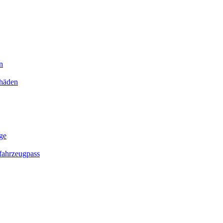
n
chäden
ge
ahrzeugpass