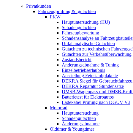
Privatkunden
Fahrzeugprüfung & -gutachten
PKW
Hauptuntersuchung (HU)
Schadengutachten
Fahrzeugbewertung
Schadensanalyse an Fahrzeugbauteile
Unfallanalytische Gutachten
Gutachten zu technischen Fahrzeugs
Gutachten zur Verkehrsüberwachung
Zustandsbericht
Änderungsabnahme & Tuning
Einzelbetriebserlaubnis
Ausstellung Feinstaubplakette
DEKRA Siegel für Gebrauchtfahrzeu
DEKRA Reparatur Stundensätze
DMSB-Wagenpass und DMSB-Kraftf
Batterietest für Elektroautos
Ladekabel Prüfung nach DGUV V3
Motorrad
Hauptuntersuchung
Schadengutachten
Änderungsabnahme
Oldtimer & Youngtimer