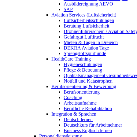
Ausbildereignung AEVO
SAP
Aviation Services (Luftsicherheit)
Luftsicherheitsschulungen
Beratung Luftsicherheit
Drohnenführerschein / Aviation Safet
Gefahrgut Luftfracht
Mieten & Tagen in Dreieich
DEKRA Aviation Tage
Sprengstoffspürhunde
HealthCare Training
Hygieneschulungen
Pflege & Betreuung
Qualitätsmanagement Gesundheitswe
Notfall und Katastrophen
Berufsorientierung & Bewerbung
Berufsorientierung
Coaching
Arbeitsaufnahme
Berufliche Rehabilitation
Integration & Sprachen
Deutsch lernen
Deutschkurs für Arbeitnehmer
Business Englisch lernen
Personaldienstleistung