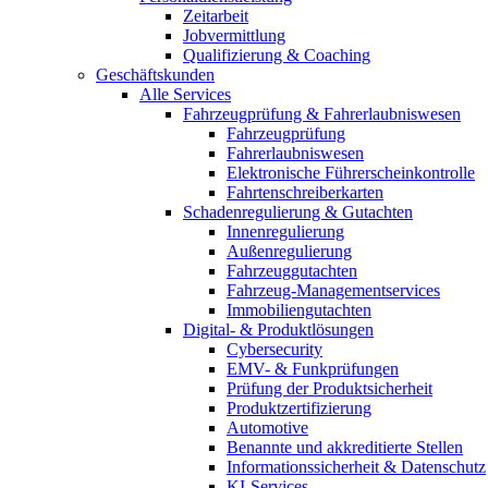
Zeitarbeit
Jobvermittlung
Qualifizierung & Coaching
Geschäftskunden
Alle Services
Fahrzeugprüfung & Fahrerlaubniswesen
Fahrzeugprüfung
Fahrerlaubniswesen
Elektronische Führerscheinkontrolle
Fahrtenschreiberkarten
Schadenregulierung & Gutachten
Innenregulierung
Außenregulierung
Fahrzeuggutachten
Fahrzeug-Managementservices
Immobiliengutachten
Digital- & Produktlösungen
Cybersecurity
EMV- & Funkprüfungen
Prüfung der Produktsicherheit
Produktzertifizierung
Automotive
Benannte und akkreditierte Stellen
Informationssicherheit & Datenschutz
KI-Services