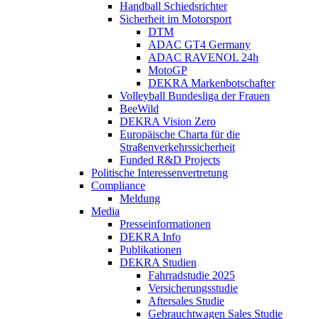
Handball Schiedsrichter
Sicherheit im Motorsport
DTM
ADAC GT4 Germany
ADAC RAVENOL 24h
MotoGP
DEKRA Markenbotschafter
Volleyball Bundesliga der Frauen
BeeWild
DEKRA Vision Zero
Europäische Charta für die
Straßenverkehrssicherheit
Funded R&D Projects
Politische Interessenvertretung
Compliance
Meldung
Media
Presseinformationen
DEKRA Info
Publikationen
DEKRA Studien
Fahrradstudie 2025
Versicherungsstudie
Aftersales Studie
Gebrauchtwagen Sales Studie