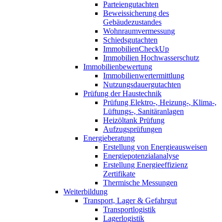
Parteiengutachten
Beweissicherung des
Gebäudezustandes
Wohnraumvermessung
Schiedsgutachten
ImmobilienCheckUp
Immobilien Hochwasserschutz
Immobilienbewertung
Immobilienwertermittlung
Nutzungsdauergutachten
Prüfung der Haustechnik
Prüfung Elektro-, Heizung-, Klima-,
Lüftungs-, Sanitäranlagen
Heizöltank Prüfung
Aufzugsprüfungen
Energieberatung
Erstellung von Energieausweisen
Energiepotenzialanalyse
Erstellung Energieeffizienz
Zertifikate
Thermische Messungen
Weiterbildung
Transport, Lager & Gefahrgut
Transportlogistik
Lagerlogistik