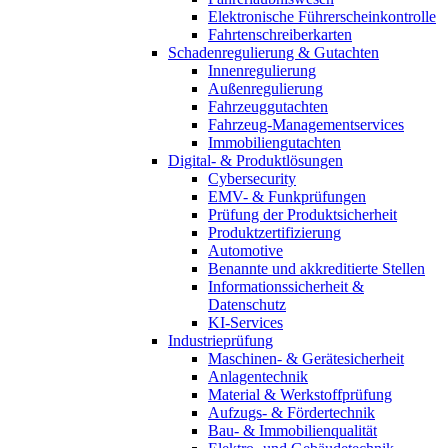
Elektronische Führerscheinkontrolle
Fahrtenschreiberkarten
Schadenregulierung & Gutachten
Innenregulierung
Außenregulierung
Fahrzeuggutachten
Fahrzeug-Managementservices
Immobiliengutachten
Digital- & Produktlösungen
Cybersecurity
EMV- & Funkprüfungen
Prüfung der Produktsicherheit
Produktzertifizierung
Automotive
Benannte und akkreditierte Stellen
Informationssicherheit &
Datenschutz
KI-Services
Industrieprüfung
Maschinen- & Gerätesicherheit
Anlagentechnik
Material & Werkstoffprüfung
Aufzugs- & Fördertechnik
Bau- & Immobilienqualität