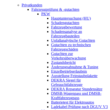
Privatkunden
Fahrzeugprüfung & -gutachten
PKW
Hauptuntersuchung (HU)
Schadengutachten
Fahrzeugbewertung
Schadensanalyse an
Fahrzeugbauteilen
Unfallanalytische Gutachten
Gutachten zu technischen
Fahrzeugschäden
Gutachten zur
Verkehrsüberwachung
Zustandsbericht
Änderungsabnahme & Tuning
Einzelbetriebserlaubnis
Ausstellung Feinstaubplakette
DEKRA Siegel für
Gebrauchtfahrzeuge
DEKRA Reparatur Stundensätze
DMSB-Wagenpass und DMSB-
Kraftfahrzeugpass
Batterietest für Elektroautos
Ladekabel Prüfung nach DGUV V3