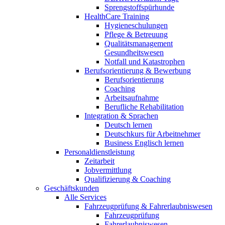
Sprengstoffspürhunde
HealthCare Training
Hygieneschulungen
Pflege & Betreuung
Qualitätsmanagement
Gesundheitswesen
Notfall und Katastrophen
Berufsorientierung & Bewerbung
Berufsorientierung
Coaching
Arbeitsaufnahme
Berufliche Rehabilitation
Integration & Sprachen
Deutsch lernen
Deutschkurs für Arbeitnehmer
Business Englisch lernen
Personaldienstleistung
Zeitarbeit
Jobvermittlung
Qualifizierung & Coaching
Geschäftskunden
Alle Services
Fahrzeugprüfung & Fahrerlaubniswesen
Fahrzeugprüfung
Fahrerlaubniswesen