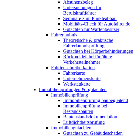
Abstinenzbeleg
Untersuchungen für
Berufskraftfahrer
Seminare zum Punkteabbau
Mobilitäts-Check für Autofahrende
Gutachten für Waffenbesitzer
Fahrerlaubnis
Theoretische & praktische
Fahrerlaubnisprüfung
Gutachten bei Körperbehinderungen
Rückmeldefahrt für ältere
Verkehrsteilnehmer
Fahrtenschreiberkarten
Fahrerkarte
Unternehmenskarte
Werkstattkarte
Immobilienprüfungen & -gutachten
Immobilienprüfung
Immobilienprüfung baubegleitend
Immobilienprüfung bei
Bestandsbauten
Bautenstandsdokumentation
Luftdichtheitsprüfung
Immobiliengutachten
Gutachten zu Gebäudeschäden