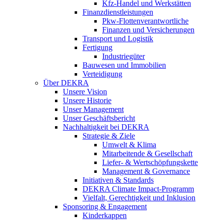
Kfz-Handel und Werkstätten
Finanzdienstleistungen
Pkw‑Flottenverantwortliche
Finanzen und Versicherungen
Transport und Logistik
Fertigung
Industriegüter
Bauwesen und Immobilien
Verteidigung
Über DEKRA
Unsere Vision
Unsere Historie
Unser Management
Unser Geschäftsbericht
Nachhaltigkeit bei DEKRA
Strategie & Ziele
Umwelt & Klima
Mitarbeitende & Gesellschaft
Liefer- & Wertschöpfungskette
Management & Governance
Initiativen & Standards
DEKRA Climate Impact-Programm
Vielfalt, Gerechtigkeit und Inklusion​
Sponsoring & Engagement
Kinderkappen