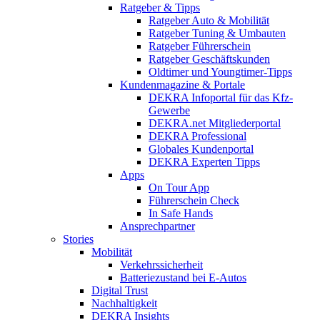
Ratgeber & Tipps
Ratgeber Auto & Mobilität
Ratgeber Tuning & Umbauten
Ratgeber Führerschein
Ratgeber Geschäftskunden
Oldtimer und Youngtimer-Tipps
Kundenmagazine & Portale
DEKRA Infoportal für das Kfz-
Gewerbe
DEKRA.net Mitgliederportal
DEKRA Professional
Globales Kundenportal
DEKRA Experten Tipps
Apps
On Tour App
Führerschein Check
In Safe Hands
Ansprechpartner
Stories
Mobilität
Verkehrssicherheit
Batteriezustand bei E-Autos
Digital Trust
Nachhaltigkeit
DEKRA Insights