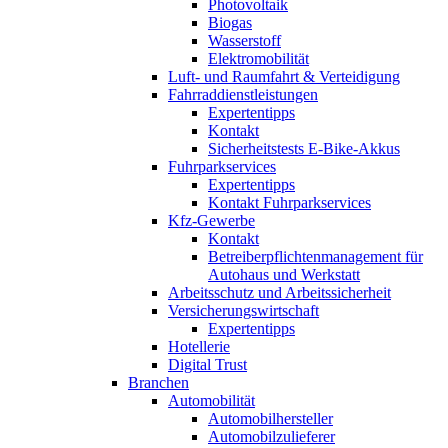
Photovoltaik
Biogas
Wasserstoff
Elektromobilität
Luft- und Raumfahrt & Verteidigung
Fahrraddienstleistungen
Expertentipps
Kontakt
Sicherheitstests E-Bike-Akkus
Fuhrparkservices
Expertentipps
Kontakt Fuhrparkservices
Kfz-Gewerbe
Kontakt
Betreiberpflichtenmanagement für
Autohaus und Werkstatt
Arbeitsschutz und Arbeitssicherheit
Versicherungswirtschaft
Expertentipps
Hotellerie
Digital Trust
Branchen
Automobilität
Automobilhersteller
Automobilzulieferer