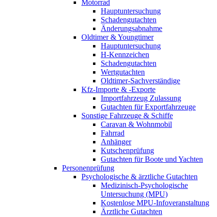
Motorrad
Hauptuntersuchung
Schadengutachten
Änderungsabnahme
Oldtimer & Youngtimer
Hauptuntersuchung
H-Kennzeichen
Schadengutachten
Wertgutachten
Oldtimer-Sachverständige
Kfz-Importe & -Exporte
Importfahrzeug Zulassung
Gutachten für Exportfahrzeuge
Sonstige Fahrzeuge & Schiffe
Caravan & Wohnmobil
Fahrrad
Anhänger
Kutschenprüfung
Gutachten für Boote und Yachten
Personenprüfung
Psychologische & ärztliche Gutachten
Medizinisch-Psychologische
Untersuchung (MPU)
Kostenlose MPU-Infoveranstaltung
Ärztliche Gutachten