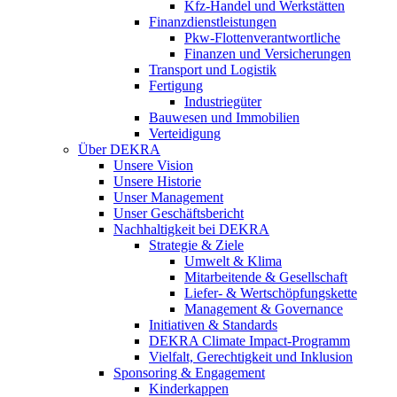
Kfz-Handel und Werkstätten
Finanzdienstleistungen
Pkw‑Flottenverantwortliche
Finanzen und Versicherungen
Transport und Logistik
Fertigung
Industriegüter
Bauwesen und Immobilien
Verteidigung
Über DEKRA
Unsere Vision
Unsere Historie
Unser Management
Unser Geschäftsbericht
Nachhaltigkeit bei DEKRA
Strategie & Ziele
Umwelt & Klima
Mitarbeitende & Gesellschaft
Liefer- & Wertschöpfungskette
Management & Governance
Initiativen & Standards
DEKRA Climate Impact-Programm
Vielfalt, Gerechtigkeit und Inklusion​
Sponsoring & Engagement
Kinderkappen