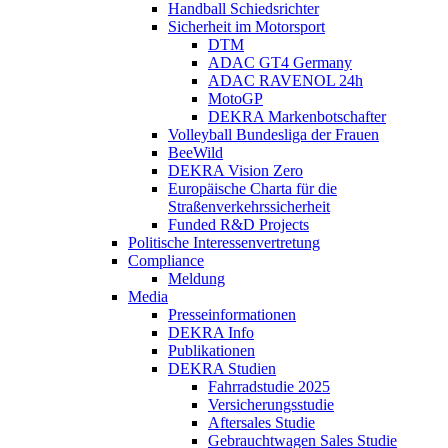
Handball Schiedsrichter
Sicherheit im Motorsport
DTM
ADAC GT4 Germany
ADAC RAVENOL 24h
MotoGP
DEKRA Markenbotschafter
Volleyball Bundesliga der Frauen
BeeWild
DEKRA Vision Zero
Europäische Charta für die
Straßenverkehrssicherheit
Funded R&D Projects
Politische Interessenvertretung
Compliance
Meldung
Media
Presseinformationen
DEKRA Info
Publikationen
DEKRA Studien
Fahrradstudie 2025
Versicherungsstudie
Aftersales Studie
Gebrauchtwagen Sales Studie