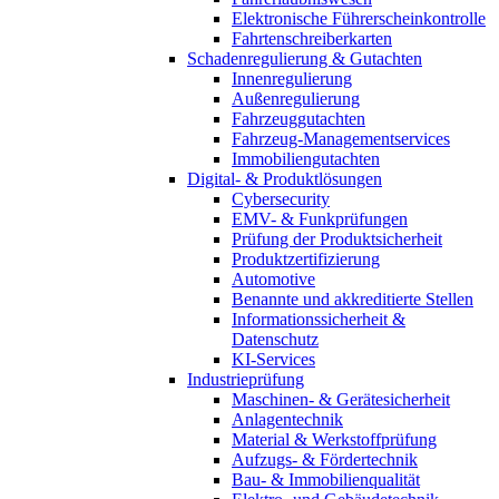
Elektronische Führerscheinkontrolle
Fahrtenschreiberkarten
Schadenregulierung & Gutachten
Innenregulierung
Außenregulierung
Fahrzeuggutachten
Fahrzeug-Managementservices
Immobiliengutachten
Digital- & Produktlösungen
Cybersecurity
EMV- & Funkprüfungen
Prüfung der Produktsicherheit
Produktzertifizierung
Automotive
Benannte und akkreditierte Stellen
Informationssicherheit &
Datenschutz
KI-Services
Industrieprüfung
Maschinen- & Gerätesicherheit
Anlagentechnik
Material & Werkstoffprüfung
Aufzugs- & Fördertechnik
Bau- & Immobilienqualität