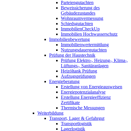
Parteiengutachten
Beweissicherung des
Gebäudezustandes
Wohnraumvermessung
Schiedsgutachten
ImmobilienCheckUp
Immobilien Hochwasserschutz
Immobilienbewertung
Immobilienwertermittlung
Nutzungsdauergutachten
Prüfung der Haustechnik
Prüfung Elektro-, Heizung-, Klima-,
Lüftungs-, Sanitäranlagen
Heizöltank Prüfung
Aufzugsprüfungen
Energieberatung
Erstellung von Energieausweisen
Energiepotenzialanalyse
Erstellung Energieeffizienz
Zertifikate
Thermische Messungen
Weiterbildung
Transport, Lager & Gefahrgut
Transportlogistik
Lagerlogistik