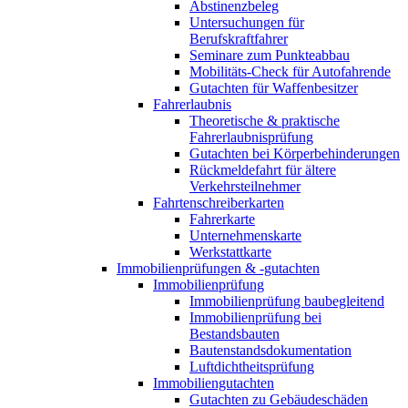
Abstinenzbeleg
Untersuchungen für
Berufskraftfahrer
Seminare zum Punkteabbau
Mobilitäts-Check für Autofahrende
Gutachten für Waffenbesitzer
Fahrerlaubnis
Theoretische & praktische
Fahrerlaubnisprüfung
Gutachten bei Körperbehinderungen
Rückmeldefahrt für ältere
Verkehrsteilnehmer
Fahrtenschreiberkarten
Fahrerkarte
Unternehmenskarte
Werkstattkarte
Immobilienprüfungen & -gutachten
Immobilienprüfung
Immobilienprüfung baubegleitend
Immobilienprüfung bei
Bestandsbauten
Bautenstandsdokumentation
Luftdichtheitsprüfung
Immobiliengutachten
Gutachten zu Gebäudeschäden