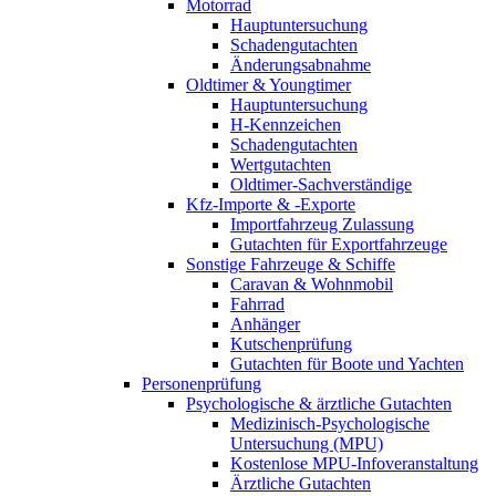
Motorrad
Hauptuntersuchung
Schadengutachten
Änderungsabnahme
Oldtimer & Youngtimer
Hauptuntersuchung
H-Kennzeichen
Schadengutachten
Wertgutachten
Oldtimer-Sachverständige
Kfz-Importe & -Exporte
Importfahrzeug Zulassung
Gutachten für Exportfahrzeuge
Sonstige Fahrzeuge & Schiffe
Caravan & Wohnmobil
Fahrrad
Anhänger
Kutschenprüfung
Gutachten für Boote und Yachten
Personenprüfung
Psychologische & ärztliche Gutachten
Medizinisch-Psychologische
Untersuchung (MPU)
Kostenlose MPU-Infoveranstaltung
Ärztliche Gutachten