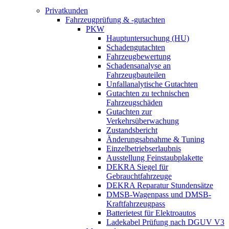
Privatkunden
Fahrzeugprüfung & -gutachten
PKW
Hauptuntersuchung (HU)
Schadengutachten
Fahrzeugbewertung
Schadensanalyse an
Fahrzeugbauteilen
Unfallanalytische Gutachten
Gutachten zu technischen
Fahrzeugschäden
Gutachten zur
Verkehrsüberwachung
Zustandsbericht
Änderungsabnahme & Tuning
Einzelbetriebserlaubnis
Ausstellung Feinstaubplakette
DEKRA Siegel für
Gebrauchtfahrzeuge
DEKRA Reparatur Stundensätze
DMSB-Wagenpass und DMSB-
Kraftfahrzeugpass
Batterietest für Elektroautos
Ladekabel Prüfung nach DGUV V3