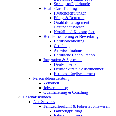
Sprengstoffspürhunde
HealthCare Training
Hygieneschulungen
Pflege & Betreuung
Qualitätsmanagement
Gesundheitswesen
Notfall und Katastrophen
Berufsorientierung & Bewerbung
Berufsorientierung
Coaching
Arbeitsaufnahme
Berufliche Rehabilitation
Integration & Sprachen
Deutsch lernen
Deutschkurs für Arbeitnehmer
Business Englisch lernen
Personaldienstleistung
Zeitarbeit
Jobvermittlung
Qualifizierung & Coaching
Geschäftskunden
Alle Services
Fahrzeugprüfung & Fahrerlaubniswesen
Fahrzeugprüfung
Fahrerlaubniswesen