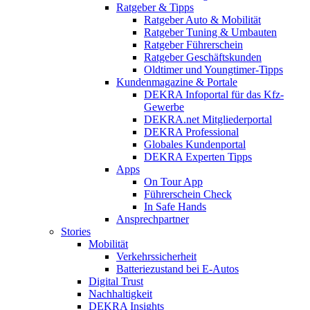
Ratgeber & Tipps
Ratgeber Auto & Mobilität
Ratgeber Tuning & Umbauten
Ratgeber Führerschein
Ratgeber Geschäftskunden
Oldtimer und Youngtimer-Tipps
Kundenmagazine & Portale
DEKRA Infoportal für das Kfz-
Gewerbe
DEKRA.net Mitgliederportal
DEKRA Professional
Globales Kundenportal
DEKRA Experten Tipps
Apps
On Tour App
Führerschein Check
In Safe Hands
Ansprechpartner
Stories
Mobilität
Verkehrssicherheit
Batteriezustand bei E-Autos
Digital Trust
Nachhaltigkeit
DEKRA Insights