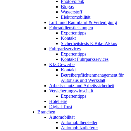
Photovoltaik
Biogas
Wasserstoff
Elektromobilität
Luft- und Raumfahrt & Verteidigung
Fahrraddienstleistungen
Expertentipps
Kontakt
Sicherheitstests E-Bike-Akkus
Fuhrparkservices
Expertentipps
Kontakt Fuhrparkservices
Kfz-Gewerbe
Kontakt
Betreiberpflichtenmanagement für
Autohaus und Werkstatt
Arbeitsschutz und Arbeitssicherheit
Versicherungswirtschaft
Expertentipps
Hotellerie
Digital Trust
Branchen
Automobilität
Automobilhersteller
Automobilzulieferer