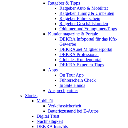
Ratgeber & Tipps
Ratgeber Auto & Mobilität
Ratgeber Tuning & Umbauten
Ratgeber Führerschein
Ratgeber Geschäftskunden
Oldtimer und Youngtimer-Tipps
Kundenmagazine & Portale
DEKRA Infoportal für das Kfz-
Gewerbe
DEKRA.net Mitgliederportal
DEKRA Professional
Globales Kundenportal
DEKRA Experten Tipps
Apps
On Tour App
Führerschein Check
In Safe Hands
Ansprechpartner
Stories
Mobilität
Verkehrssicherheit
Batteriezustand bei E-Autos
Digital Trust
Nachhaltigkeit
DEKRA Insights