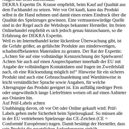
DEKRA Expertin Dr. Krause empfiehlt, beim Kauf auf Qualität aus
dem Fachhandel zu setzen. Wer vor Ort kauft, kann das Produkt
selbst in die Hand nehmen und damit einen ersten Eindruck über die
Qualität des Spielzeuges gewinnen. Eine vertrauenswürdige Quelle
sind in der Regel auch die Webshops bekannter Hersteller. Im freien
Onlinehandel empfiehlt es sich jedoch genau hinzuschauen, so die
Erfahrung der DEKRA Expertin.
Weil es im Internethandel keine lückenlose Überwachung gibt, ist
die Gefahr größer, an gefälschte Produkte aus minderwertigen,
schadstoffbelasteten Materialien zu geraten. Der Rat der Expertin:
„Achten Sie auf eine vollständige Kennzeichnung der Spielwaren!
Achten Sie auch auf einen Ansprechpartner innerhalb der EU mit
Angabe der vollständigen Kontaktdaten und fragen im Zweifelsfall
nach, ob eine Rücksendung möglich ist!“ Hinweise für ein sicheres
Produkt sind auch eine Gebrauchsanleitung und Warnhinweise in
leicht verständlicher Sprache sowie Angaben, für welche
Altersgruppe das Produkt geeignet ist. Ein auffällig niedriger Preis
oder ungewöhnlich lange Lieferfristen weisen oft auf einen Anbieter
aus Ostasien hin.
Auf Prüf-Labels achten
Unabhängig davon, ob vor Ort oder Online gekauft wird: Prüf-
Labels geben mehr Sicherheit beim Spielzeugkauf. So müssen alle
in der EU vertriebenen Spielzeuge das CE-Zeichen (CE =
Conformité Européenne) tragen. Damit bestätigt der Hersteller, dass
sein Produkt die gesetzlichen Anforderungen einhält.