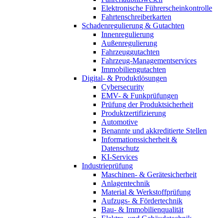
Elektronische Führerscheinkontrolle
Fahrtenschreiberkarten
Schadenregulierung & Gutachten
Innenregulierung
Außenregulierung
Fahrzeuggutachten
Fahrzeug-Managementservices
Immobiliengutachten
Digital- & Produktlösungen
Cybersecurity
EMV- & Funkprüfungen
Prüfung der Produktsicherheit
Produktzertifizierung
Automotive
Benannte und akkreditierte Stellen
Informationssicherheit &
Datenschutz
KI-Services
Industrieprüfung
Maschinen- & Gerätesicherheit
Anlagentechnik
Material & Werkstoffprüfung
Aufzugs- & Fördertechnik
Bau- & Immobilienqualität