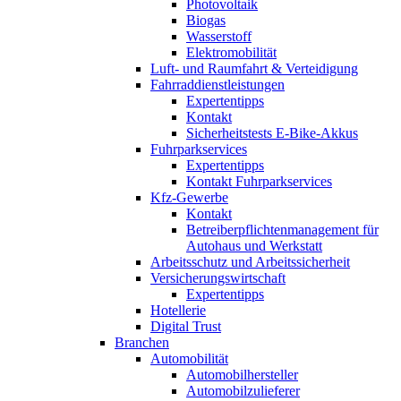
Photovoltaik
Biogas
Wasserstoff
Elektromobilität
Luft- und Raumfahrt & Verteidigung
Fahrraddienstleistungen
Expertentipps
Kontakt
Sicherheitstests E-Bike-Akkus
Fuhrparkservices
Expertentipps
Kontakt Fuhrparkservices
Kfz-Gewerbe
Kontakt
Betreiberpflichtenmanagement für
Autohaus und Werkstatt
Arbeitsschutz und Arbeitssicherheit
Versicherungswirtschaft
Expertentipps
Hotellerie
Digital Trust
Branchen
Automobilität
Automobilhersteller
Automobilzulieferer