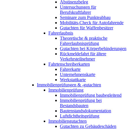
Abstinenzbeleg
Untersuchungen für
Berufskraftfahrer
Seminare zum Punkteabbau
Mobilitäts-Check für Autofahrende
Gutachten für Waffenbesitzer
Fahrerlaubnis
Theoretische & praktische
Fahrerlaubnisprüfung
Gutachten bei Körperbehinderungen
Rückmeldefahrt für ältere
Verkehrsteilnehmer
Fahrtenschreiberkarten
Fahrerkarte
Unternehmenskarte
Werkstattkarte
Immobilienprüfungen & -gutachten
Immobilienprüfung
Immobilienprüfung baubegleitend
Immobilienprüfung bei
Bestandsbauten
Bautenstandsdokumentation
Luftdichtheitsprüfung
Immobiliengutachten
Gutachten zu Gebäudeschäden