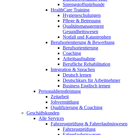
Sprengstoffspürhunde
HealthCare Training
Hygieneschulungen
Pflege & Betreuung
Qualitätsmanagement
Gesundheitswesen
Notfall und Katastrophen
Berufsorientierung & Bewerbung
Berufsorientierung
Coaching
Arbeitsaufnahme
Berufliche Rehabilitation
Integration & Sprachen
Deutsch lernen
Deutschkurs für Arbeitnehmer
Business Englisch lernen
Personaldienstleistung
Zeitarbeit
Jobvermittlung
Qualifizierung & Coaching
Geschäftskunden
Alle Services
Fahrzeugprüfung & Fahrerlaubniswesen
Fahrzeugprüfung
Fahrerlaubniswesen