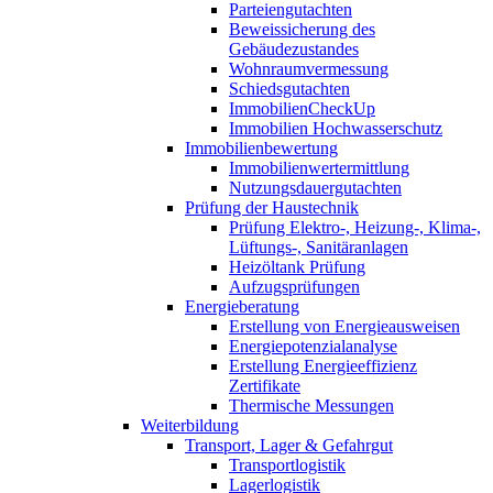
Parteiengutachten
Beweissicherung des
Gebäudezustandes
Wohnraumvermessung
Schiedsgutachten
ImmobilienCheckUp
Immobilien Hochwasserschutz
Immobilienbewertung
Immobilienwertermittlung
Nutzungsdauergutachten
Prüfung der Haustechnik
Prüfung Elektro-, Heizung-, Klima-,
Lüftungs-, Sanitäranlagen
Heizöltank Prüfung
Aufzugsprüfungen
Energieberatung
Erstellung von Energieausweisen
Energiepotenzialanalyse
Erstellung Energieeffizienz
Zertifikate
Thermische Messungen
Weiterbildung
Transport, Lager & Gefahrgut
Transportlogistik
Lagerlogistik