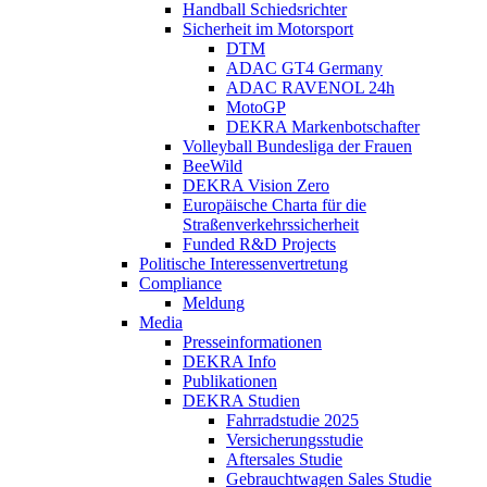
Handball Schiedsrichter
Sicherheit im Motorsport
DTM
ADAC GT4 Germany
ADAC RAVENOL 24h
MotoGP
DEKRA Markenbotschafter
Volleyball Bundesliga der Frauen
BeeWild
DEKRA Vision Zero
Europäische Charta für die
Straßenverkehrssicherheit
Funded R&D Projects
Politische Interessenvertretung
Compliance
Meldung
Media
Presseinformationen
DEKRA Info
Publikationen
DEKRA Studien
Fahrradstudie 2025
Versicherungsstudie
Aftersales Studie
Gebrauchtwagen Sales Studie