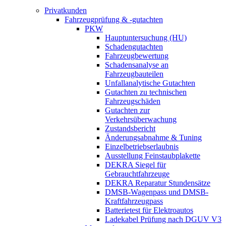
Privatkunden
Fahrzeugprüfung & -gutachten
PKW
Hauptuntersuchung (HU)
Schadengutachten
Fahrzeugbewertung
Schadensanalyse an
Fahrzeugbauteilen
Unfallanalytische Gutachten
Gutachten zu technischen
Fahrzeugschäden
Gutachten zur
Verkehrsüberwachung
Zustandsbericht
Änderungsabnahme & Tuning
Einzelbetriebserlaubnis
Ausstellung Feinstaubplakette
DEKRA Siegel für
Gebrauchtfahrzeuge
DEKRA Reparatur Stundensätze
DMSB-Wagenpass und DMSB-
Kraftfahrzeugpass
Batterietest für Elektroautos
Ladekabel Prüfung nach DGUV V3