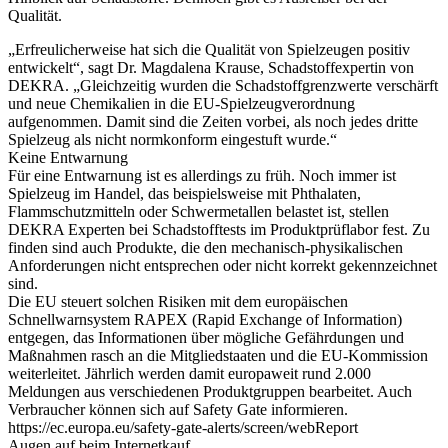
Qualität.
„Erfreulicherweise hat sich die Qualität von Spielzeugen positiv
entwickelt“, sagt Dr. Magdalena Krause, Schadstoffexpertin von
DEKRA. „Gleichzeitig wurden die Schadstoffgrenzwerte verschärft
und neue Chemikalien in die EU-Spielzeugverordnung
aufgenommen. Damit sind die Zeiten vorbei, als noch jedes dritte
Spielzeug als nicht normkonform eingestuft wurde.“
Keine Entwarnung
Für eine Entwarnung ist es allerdings zu früh. Noch immer ist
Spielzeug im Handel, das beispielsweise mit Phthalaten,
Flammschutzmitteln oder Schwermetallen belastet ist, stellen
DEKRA Experten bei Schadstofftests im Produktprüflabor fest. Zu
finden sind auch Produkte, die den mechanisch-physikalischen
Anforderungen nicht entsprechen oder nicht korrekt gekennzeichnet
sind.
Die EU steuert solchen Risiken mit dem europäischen
Schnellwarnsystem RAPEX (Rapid Exchange of Information)
entgegen, das Informationen über mögliche Gefährdungen und
Maßnahmen rasch an die Mitgliedstaaten und die EU-Kommission
weiterleitet. Jährlich werden damit europaweit rund 2.000
Meldungen aus verschiedenen Produktgruppen bearbeitet. Auch
Verbraucher können sich auf Safety Gate informieren.
https://ec.europa.eu/safety-gate-alerts/screen/webReport
Augen auf beim Internetkauf