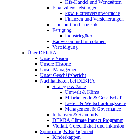
Kfz-Handel und Werkstätten
Finanzdienstleistungen
Pkw‑Flottenverantwortliche
Finanzen und Versicherungen
Transport und Logistik
Fertigung
Industriegüter
Bauwesen und Immobilien
Verteidigung
Über DEKRA
Unsere Vision
Unsere Historie
Unser Management
Unser Geschäftsbericht
Nachhaltigkeit bei DEKRA
Strategie & Ziele
Umwelt & Klima
Mitarbeitende & Gesellschaft
Liefer- & Wertschöpfungskette
Management & Governance
Initiativen & Standards
DEKRA Climate Impact-Programm
Vielfalt, Gerechtigkeit und Inklusion​
Sponsoring & Engagement
Kinderkappen