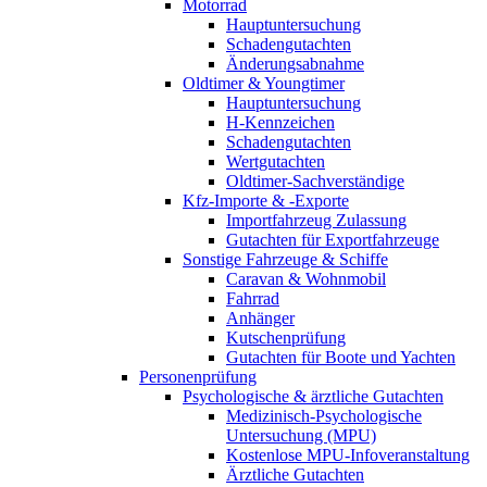
Motorrad
Hauptuntersuchung
Schadengutachten
Änderungsabnahme
Oldtimer & Youngtimer
Hauptuntersuchung
H-Kennzeichen
Schadengutachten
Wertgutachten
Oldtimer-Sachverständige
Kfz-Importe & -Exporte
Importfahrzeug Zulassung
Gutachten für Exportfahrzeuge
Sonstige Fahrzeuge & Schiffe
Caravan & Wohnmobil
Fahrrad
Anhänger
Kutschenprüfung
Gutachten für Boote und Yachten
Personenprüfung
Psychologische & ärztliche Gutachten
Medizinisch-Psychologische
Untersuchung (MPU)
Kostenlose MPU-Infoveranstaltung
Ärztliche Gutachten