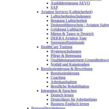
Ausbildereignung AEVO
SAP
Aviation Services (Luftsicherheit)
Luftsicherheitsschulungen
Beratung Luftsicherheit
Drohnenführerschein / Aviation Safet
Gefahrgut Luftfracht
Mieten & Tagen in Dreieich
DEKRA Aviation Tage
Sprengstoffspürhunde
HealthCare Training
Hygieneschulungen
Pflege & Betreuung
Qualitätsmanagement Gesundheitswe
Notfall und Katastrophen
Berufsorientierung & Bewerbung
Berufsorientierung
Coaching
Arbeitsaufnahme
Berufliche Rehabilitation
Integration & Sprachen
Deutsch lernen
Deutschkurs für Arbeitnehmer
Business Englisch lernen
Personaldienstleistung