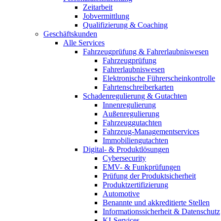
Zeitarbeit
Jobvermittlung
Qualifizierung & Coaching
Geschäftskunden
Alle Services
Fahrzeugprüfung & Fahrerlaubniswesen
Fahrzeugprüfung
Fahrerlaubniswesen
Elektronische Führerscheinkontrolle
Fahrtenschreiberkarten
Schadenregulierung & Gutachten
Innenregulierung
Außenregulierung
Fahrzeuggutachten
Fahrzeug-Managementservices
Immobiliengutachten
Digital- & Produktlösungen
Cybersecurity
EMV- & Funkprüfungen
Prüfung der Produktsicherheit
Produktzertifizierung
Automotive
Benannte und akkreditierte Stellen
Informationssicherheit & Datenschutz
KI-Services