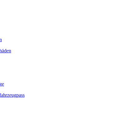
n
chäden
ge
ahrzeugpass