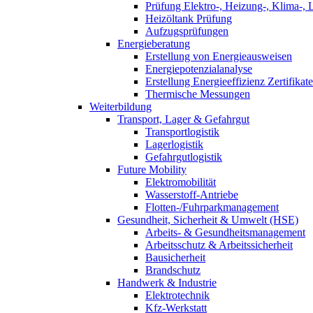
Prüfung Elektro-, Heizung-, Klima-, 
Heizöltank Prüfung
Aufzugsprüfungen
Energieberatung
Erstellung von Energieausweisen
Energiepotenzialanalyse
Erstellung Energieeffizienz Zertifikate
Thermische Messungen
Weiterbildung
Transport, Lager & Gefahrgut
Transportlogistik
Lagerlogistik
Gefahrgutlogistik
Future Mobility
Elektromobilität
Wasserstoff-Antriebe
Flotten-/Fuhrparkmanagement
Gesundheit, Sicherheit & Umwelt (HSE)
Arbeits- & Gesundheitsmanagement
Arbeitsschutz & Arbeitssicherheit
Bausicherheit
Brandschutz
Handwerk & Industrie
Elektrotechnik
Kfz-Werkstatt