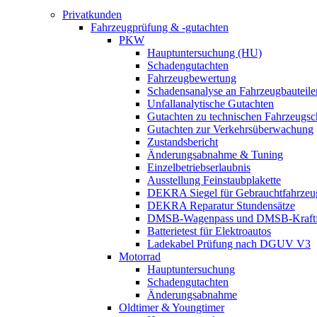
Privatkunden
Fahrzeugprüfung & -gutachten
PKW
Hauptuntersuchung (HU)
Schadengutachten
Fahrzeugbewertung
Schadensanalyse an Fahrzeugbauteile
Unfallanalytische Gutachten
Gutachten zu technischen Fahrzeugs
Gutachten zur Verkehrsüberwachung
Zustandsbericht
Änderungsabnahme & Tuning
Einzelbetriebserlaubnis
Ausstellung Feinstaubplakette
DEKRA Siegel für Gebrauchtfahrzeu
DEKRA Reparatur Stundensätze
DMSB-Wagenpass und DMSB-Kraftf
Batterietest für Elektroautos
Ladekabel Prüfung nach DGUV V3
Motorrad
Hauptuntersuchung
Schadengutachten
Änderungsabnahme
Oldtimer & Youngtimer