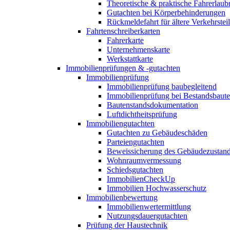
Theoretische & praktische Fahrerlaub
Gutachten bei Körperbehinderungen
Rückmeldefahrt für ältere Verkehrste
Fahrtenschreiberkarten
Fahrerkarte
Unternehmenskarte
Werkstattkarte
Immobilienprüfungen & -gutachten
Immobilienprüfung
Immobilienprüfung baubegleitend
Immobilienprüfung bei Bestandsbaut
Bautenstandsdokumentation
Luftdichtheitsprüfung
Immobiliengutachten
Gutachten zu Gebäudeschäden
Parteiengutachten
Beweissicherung des Gebäudezustan
Wohnraumvermessung
Schiedsgutachten
ImmobilienCheckUp
Immobilien Hochwasserschutz
Immobilienbewertung
Immobilienwertermittlung
Nutzungsdauergutachten
Prüfung der Haustechnik