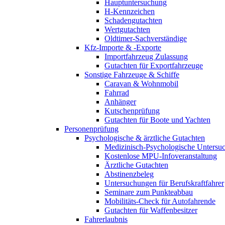
Hauptuntersuchung
H-Kennzeichen
Schadengutachten
Wertgutachten
Oldtimer-Sachverständige
Kfz-Importe & -Exporte
Importfahrzeug Zulassung
Gutachten für Exportfahrzeuge
Sonstige Fahrzeuge & Schiffe
Caravan & Wohnmobil
Fahrrad
Anhänger
Kutschenprüfung
Gutachten für Boote und Yachten
Personenprüfung
Psychologische & ärztliche Gutachten
Medizinisch-Psychologische Unters
Kostenlose MPU-Infoveranstaltung
Ärztliche Gutachten
Abstinenzbeleg
Untersuchungen für Berufskraftfahrer
Seminare zum Punkteabbau
Mobilitäts-Check für Autofahrende
Gutachten für Waffenbesitzer
Fahrerlaubnis