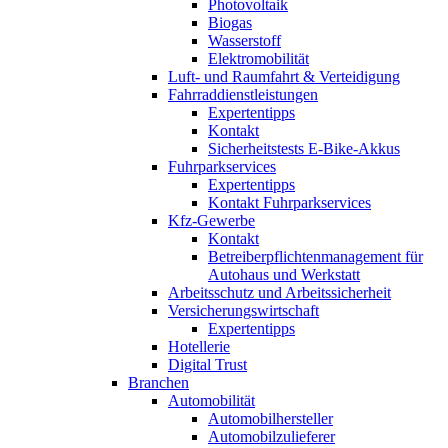
Photovoltaik
Biogas
Wasserstoff
Elektromobilität
Luft- und Raumfahrt & Verteidigung
Fahrraddienstleistungen
Expertentipps
Kontakt
Sicherheitstests E-Bike-Akkus
Fuhrparkservices
Expertentipps
Kontakt Fuhrparkservices
Kfz-Gewerbe
Kontakt
Betreiberpflichtenmanagement für
Autohaus und Werkstatt
Arbeitsschutz und Arbeitssicherheit
Versicherungswirtschaft
Expertentipps
Hotellerie
Digital Trust
Branchen
Automobilität
Automobilhersteller
Automobilzulieferer