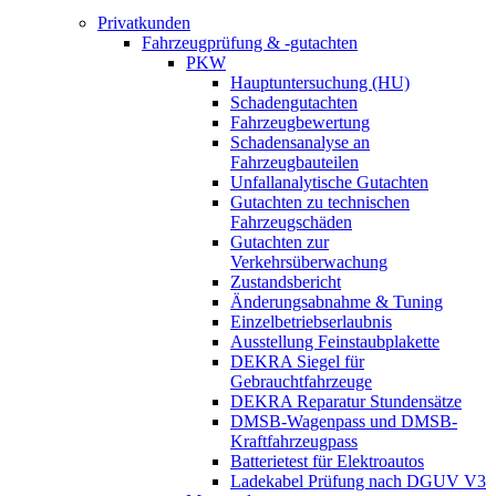
Privatkunden
Fahrzeugprüfung & -gutachten
PKW
Hauptuntersuchung (HU)
Schadengutachten
Fahrzeugbewertung
Schadensanalyse an
Fahrzeugbauteilen
Unfallanalytische Gutachten
Gutachten zu technischen
Fahrzeugschäden
Gutachten zur
Verkehrsüberwachung
Zustandsbericht
Änderungsabnahme & Tuning
Einzelbetriebserlaubnis
Ausstellung Feinstaubplakette
DEKRA Siegel für
Gebrauchtfahrzeuge
DEKRA Reparatur Stundensätze
DMSB-Wagenpass und DMSB-
Kraftfahrzeugpass
Batterietest für Elektroautos
Ladekabel Prüfung nach DGUV V3