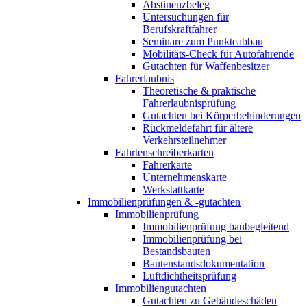
Abstinenzbeleg
Untersuchungen für
Berufskraftfahrer
Seminare zum Punkteabbau
Mobilitäts-Check für Autofahrende
Gutachten für Waffenbesitzer
Fahrerlaubnis
Theoretische & praktische
Fahrerlaubnisprüfung
Gutachten bei Körperbehinderungen
Rückmeldefahrt für ältere
Verkehrsteilnehmer
Fahrtenschreiberkarten
Fahrerkarte
Unternehmenskarte
Werkstattkarte
Immobilienprüfungen & -gutachten
Immobilienprüfung
Immobilienprüfung baubegleitend
Immobilienprüfung bei
Bestandsbauten
Bautenstandsdokumentation
Luftdichtheitsprüfung
Immobiliengutachten
Gutachten zu Gebäudeschäden