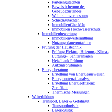
Parteiengutachten
Beweissicherung des
Gebäudezustandes
Wohnraumvermessung
Schiedsgutachten
ImmobilienCheckUp
Immobilien Hochwasserschutz
Immobilienbewertung
Immobilienwertermittlung
Nutzungsdauergutachten
Prüfung der Haustechnik
Prüfung Elektro-, Heizung-, Klima-,
Lüftungs-, Sanitäranlagen
Heizöltank Prüfung
Aufzugsprüfungen
Energieberatung
Erstellung von Energieausweisen
Energiepotenzialanalyse
Erstellung Energieeffizienz
Zertifikate
Thermische Messungen
Weiterbildung
Transport, Lager & Gefahrgut
Transportlogistik
Lagerlogistik