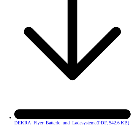
DEKRA_Flyer_Batterie_und_Ladesysteme
(PDF, 542.6 KB)