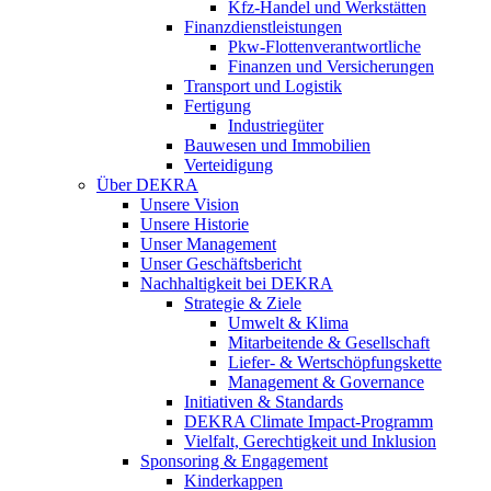
Kfz-Handel und Werkstätten
Finanzdienstleistungen
Pkw‑Flottenverantwortliche
Finanzen und Versicherungen
Transport und Logistik
Fertigung
Industriegüter
Bauwesen und Immobilien
Verteidigung
Über DEKRA
Unsere Vision
Unsere Historie
Unser Management
Unser Geschäftsbericht
Nachhaltigkeit bei DEKRA
Strategie & Ziele
Umwelt & Klima
Mitarbeitende & Gesellschaft
Liefer- & Wertschöpfungskette
Management & Governance
Initiativen & Standards
DEKRA Climate Impact-Programm
Vielfalt, Gerechtigkeit und Inklusion​
Sponsoring & Engagement
Kinderkappen