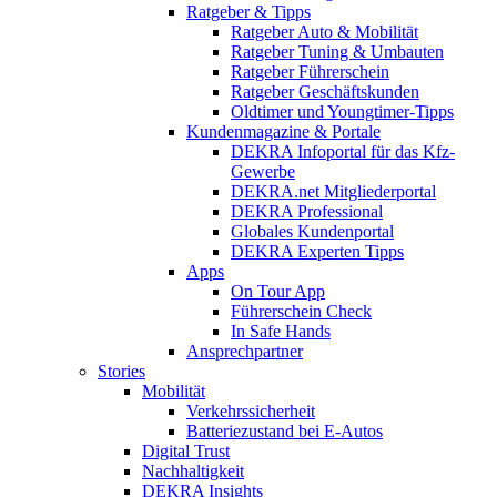
Ratgeber & Tipps
Ratgeber Auto & Mobilität
Ratgeber Tuning & Umbauten
Ratgeber Führerschein
Ratgeber Geschäftskunden
Oldtimer und Youngtimer-Tipps
Kundenmagazine & Portale
DEKRA Infoportal für das Kfz-
Gewerbe
DEKRA.net Mitgliederportal
DEKRA Professional
Globales Kundenportal
DEKRA Experten Tipps
Apps
On Tour App
Führerschein Check
In Safe Hands
Ansprechpartner
Stories
Mobilität
Verkehrssicherheit
Batteriezustand bei E-Autos
Digital Trust
Nachhaltigkeit
DEKRA Insights