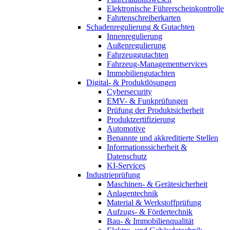
Elektronische Führerscheinkontrolle
Fahrtenschreiberkarten
Schadenregulierung & Gutachten
Innenregulierung
Außenregulierung
Fahrzeuggutachten
Fahrzeug-Managementservices
Immobiliengutachten
Digital- & Produktlösungen
Cybersecurity
EMV- & Funkprüfungen
Prüfung der Produktsicherheit
Produktzertifizierung
Automotive
Benannte und akkreditierte Stellen
Informationssicherheit &
Datenschutz
KI-Services
Industrieprüfung
Maschinen- & Gerätesicherheit
Anlagentechnik
Material & Werkstoffprüfung
Aufzugs- & Fördertechnik
Bau- & Immobilienqualität