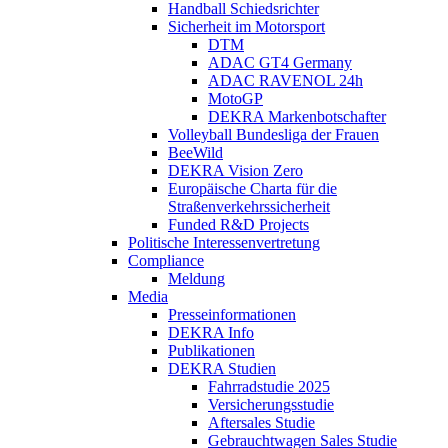
Handball Schiedsrichter
Sicherheit im Motorsport
DTM
ADAC GT4 Germany
ADAC RAVENOL 24h
MotoGP
DEKRA Markenbotschafter
Volleyball Bundesliga der Frauen
BeeWild
DEKRA Vision Zero
Europäische Charta für die
Straßenverkehrssicherheit
Funded R&D Projects
Politische Interessenvertretung
Compliance
Meldung
Media
Presseinformationen
DEKRA Info
Publikationen
DEKRA Studien
Fahrradstudie 2025
Versicherungsstudie
Aftersales Studie
Gebrauchtwagen Sales Studie