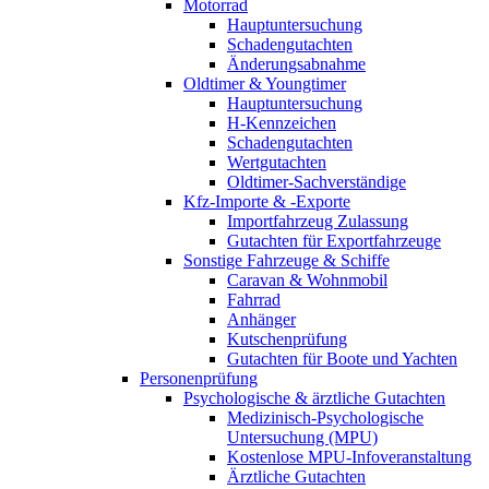
Motorrad
Hauptuntersuchung
Schadengutachten
Änderungsabnahme
Oldtimer & Youngtimer
Hauptuntersuchung
H-Kennzeichen
Schadengutachten
Wertgutachten
Oldtimer-Sachverständige
Kfz-Importe & -Exporte
Importfahrzeug Zulassung
Gutachten für Exportfahrzeuge
Sonstige Fahrzeuge & Schiffe
Caravan & Wohnmobil
Fahrrad
Anhänger
Kutschenprüfung
Gutachten für Boote und Yachten
Personenprüfung
Psychologische & ärztliche Gutachten
Medizinisch-Psychologische
Untersuchung (MPU)
Kostenlose MPU-Infoveranstaltung
Ärztliche Gutachten