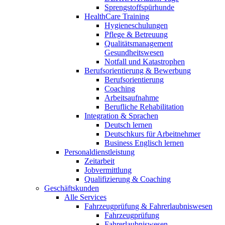
Sprengstoffspürhunde
HealthCare Training
Hygieneschulungen
Pflege & Betreuung
Qualitätsmanagement
Gesundheitswesen
Notfall und Katastrophen
Berufsorientierung & Bewerbung
Berufsorientierung
Coaching
Arbeitsaufnahme
Berufliche Rehabilitation
Integration & Sprachen
Deutsch lernen
Deutschkurs für Arbeitnehmer
Business Englisch lernen
Personaldienstleistung
Zeitarbeit
Jobvermittlung
Qualifizierung & Coaching
Geschäftskunden
Alle Services
Fahrzeugprüfung & Fahrerlaubniswesen
Fahrzeugprüfung
Fahrerlaubniswesen