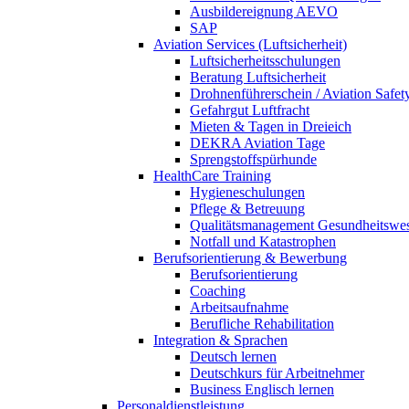
Ausbildereignung AEVO
SAP
Aviation Services (Luftsicherheit)
Luftsicherheitsschulungen
Beratung Luftsicherheit
Drohnenführerschein / Aviation Safet
Gefahrgut Luftfracht
Mieten & Tagen in Dreieich
DEKRA Aviation Tage
Sprengstoffspürhunde
HealthCare Training
Hygieneschulungen
Pflege & Betreuung
Qualitätsmanagement Gesundheitswe
Notfall und Katastrophen
Berufsorientierung & Bewerbung
Berufsorientierung
Coaching
Arbeitsaufnahme
Berufliche Rehabilitation
Integration & Sprachen
Deutsch lernen
Deutschkurs für Arbeitnehmer
Business Englisch lernen
Personaldienstleistung