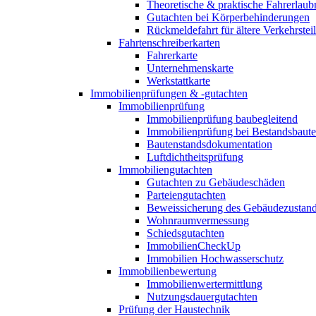
Theoretische & praktische Fahrerlaub
Gutachten bei Körperbehinderungen
Rückmeldefahrt für ältere Verkehrste
Fahrtenschreiberkarten
Fahrerkarte
Unternehmenskarte
Werkstattkarte
Immobilienprüfungen & -gutachten
Immobilienprüfung
Immobilienprüfung baubegleitend
Immobilienprüfung bei Bestandsbaut
Bautenstandsdokumentation
Luftdichtheitsprüfung
Immobiliengutachten
Gutachten zu Gebäudeschäden
Parteiengutachten
Beweissicherung des Gebäudezustan
Wohnraumvermessung
Schiedsgutachten
ImmobilienCheckUp
Immobilien Hochwasserschutz
Immobilienbewertung
Immobilienwertermittlung
Nutzungsdauergutachten
Prüfung der Haustechnik