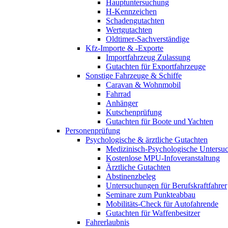
Hauptuntersuchung
H-Kennzeichen
Schadengutachten
Wertgutachten
Oldtimer-Sachverständige
Kfz-Importe & -Exporte
Importfahrzeug Zulassung
Gutachten für Exportfahrzeuge
Sonstige Fahrzeuge & Schiffe
Caravan & Wohnmobil
Fahrrad
Anhänger
Kutschenprüfung
Gutachten für Boote und Yachten
Personenprüfung
Psychologische & ärztliche Gutachten
Medizinisch-Psychologische Unters
Kostenlose MPU-Infoveranstaltung
Ärztliche Gutachten
Abstinenzbeleg
Untersuchungen für Berufskraftfahrer
Seminare zum Punkteabbau
Mobilitäts-Check für Autofahrende
Gutachten für Waffenbesitzer
Fahrerlaubnis