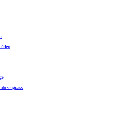
n
chäden
ge
ahrzeugpass