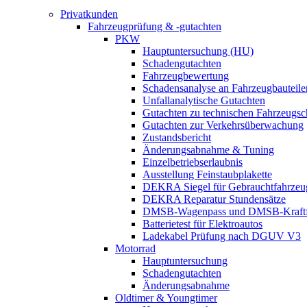
Privatkunden
Fahrzeugprüfung & -gutachten
PKW
Hauptuntersuchung (HU)
Schadengutachten
Fahrzeugbewertung
Schadensanalyse an Fahrzeugbauteile
Unfallanalytische Gutachten
Gutachten zu technischen Fahrzeugs
Gutachten zur Verkehrsüberwachung
Zustandsbericht
Änderungsabnahme & Tuning
Einzelbetriebserlaubnis
Ausstellung Feinstaubplakette
DEKRA Siegel für Gebrauchtfahrzeu
DEKRA Reparatur Stundensätze
DMSB-Wagenpass und DMSB-Kraftf
Batterietest für Elektroautos
Ladekabel Prüfung nach DGUV V3
Motorrad
Hauptuntersuchung
Schadengutachten
Änderungsabnahme
Oldtimer & Youngtimer