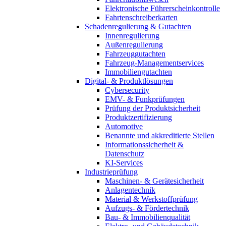
Elektronische Führerscheinkontrolle
Fahrtenschreiberkarten
Schadenregulierung & Gutachten
Innenregulierung
Außenregulierung
Fahrzeuggutachten
Fahrzeug-Managementservices
Immobiliengutachten
Digital- & Produktlösungen
Cybersecurity
EMV- & Funkprüfungen
Prüfung der Produktsicherheit
Produktzertifizierung
Automotive
Benannte und akkreditierte Stellen
Informationssicherheit &
Datenschutz
KI-Services
Industrieprüfung
Maschinen- & Gerätesicherheit
Anlagentechnik
Material & Werkstoffprüfung
Aufzugs- & Fördertechnik
Bau- & Immobilienqualität