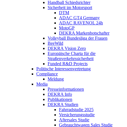
Handball Schiedsrichter
Sicherheit im Motorsport
DTM
ADAC GT4 Germany
ADAC RAVENOL 24h
MotoGP
DEKRA Markenbotschafter
Volleyball Bundesliga der Frauen
BeeWild
DEKRA Vision Zero
Europäische Charta für die
Straßenverkehrssicherheit
Funded R&D Projects
Politische Interessenvertretung
Compliance
Meldung
Media
Presseinformationen
DEKRA Info
Publikationen
DEKRA Studien
Fahrradstudie 2025
Versicherungsstudie
Aftersales Studie
Gebrauchtwagen Sales Studie