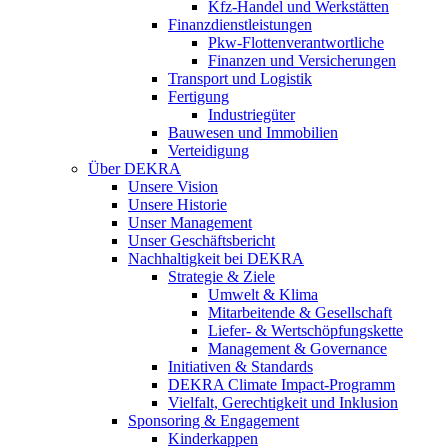
Kfz-Handel und Werkstätten
Finanzdienstleistungen
Pkw‑Flottenverantwortliche
Finanzen und Versicherungen
Transport und Logistik
Fertigung
Industriegüter
Bauwesen und Immobilien
Verteidigung
Über DEKRA
Unsere Vision
Unsere Historie
Unser Management
Unser Geschäftsbericht
Nachhaltigkeit bei DEKRA
Strategie & Ziele
Umwelt & Klima
Mitarbeitende & Gesellschaft
Liefer- & Wertschöpfungskette
Management & Governance
Initiativen & Standards
DEKRA Climate Impact-Programm
Vielfalt, Gerechtigkeit und Inklusion​
Sponsoring & Engagement
Kinderkappen