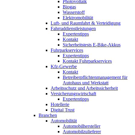
Photovoltaik
Biogas
Wasserstoff
Elektromobilität
Luft- und Raumfahrt & Verteidigung
Fahrraddienstleistungen
Expertentipps
Kontakt
Sicherheitstests E-Bike-Akkus
Fuhrparkservices
Expertentipps
Kontakt Fuhrparkservices
Kfz-Gewerbe
Kontakt
Betreiberpflichtenmanagement für
Autohaus und Werkstatt
Arbeitsschutz und Arbeitssicherheit
Versicherungswirtschaft
Expertentipps
Hotellerie
Digital Trust
Branchen
Automobilität
Automobilhersteller
Automobilzulieferer