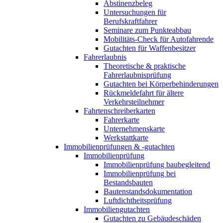
Abstinenzbeleg
Untersuchungen für
Berufskraftfahrer
Seminare zum Punkteabbau
Mobilitäts-Check für Autofahrende
Gutachten für Waffenbesitzer
Fahrerlaubnis
Theoretische & praktische
Fahrerlaubnisprüfung
Gutachten bei Körperbehinderungen
Rückmeldefahrt für ältere
Verkehrsteilnehmer
Fahrtenschreiberkarten
Fahrerkarte
Unternehmenskarte
Werkstattkarte
Immobilienprüfungen & -gutachten
Immobilienprüfung
Immobilienprüfung baubegleitend
Immobilienprüfung bei
Bestandsbauten
Bautenstandsdokumentation
Luftdichtheitsprüfung
Immobiliengutachten
Gutachten zu Gebäudeschäden