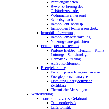
Parteiengutachten
Beweissicherung des
Gebäudezustandes
Wohnraumvermessung
Schiedsgutachten
ImmobilienCheckUp
Immobilien Hochwasserschutz
Immobilienbewertung
Immobilienwertermittlung
Nutzungsdauergutachten
Prüfung der Haustechnik
Prüfung Elektro-, Heizung-, Klima-,
Lüftungs-, Sanitäranlagen
Heizöltank Prüfung
Aufzugsprüfungen
Energieberatung
Erstellung von Energieausweisen
Energiepotenzialanalyse
Erstellung Energieeffizienz
Zertifikate
Thermische Messungen
Weiterbildung
Transport, Lager & Gefahrgut
Transportlogistik
Lagerlogistik