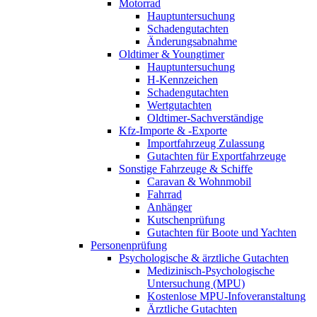
Motorrad
Hauptuntersuchung
Schadengutachten
Änderungsabnahme
Oldtimer & Youngtimer
Hauptuntersuchung
H-Kennzeichen
Schadengutachten
Wertgutachten
Oldtimer-Sachverständige
Kfz-Importe & -Exporte
Importfahrzeug Zulassung
Gutachten für Exportfahrzeuge
Sonstige Fahrzeuge & Schiffe
Caravan & Wohnmobil
Fahrrad
Anhänger
Kutschenprüfung
Gutachten für Boote und Yachten
Personenprüfung
Psychologische & ärztliche Gutachten
Medizinisch-Psychologische
Untersuchung (MPU)
Kostenlose MPU-Infoveranstaltung
Ärztliche Gutachten