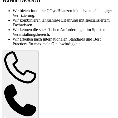
Warum DEKRA?
stellen sicher, dass Ihre Berechnungen dem internationalen Standard
des Greenhouse Gas Protocol (GHG) entsprechen. Mit einer
Wir bieten fundierte CO₂e-Bilanzen inklusive unabhängiger
fundierten Verifizierung Ihrer CO₂e-Bilanz in allen relevanten Scope
Verifizierung.
1, 2 und 3 Emissionsbereichen erfüllen Sie nicht nur die
Wir kombinieren langjährige Erfahrung mit spezialisiertem
Anforderungen Ihrer Stakeholder, sondern demonstrieren auch Ihr
Fachwissen.
Engagement für Transparenz und Nachhaltigkeit. Im Rahmen einer
Wir kennen die spezifischen Anforderungen im Sport- und
erweiterten Zertifizierung beraten wir Sie umfassend zu geeigneten
Veranstaltungsbereich.
Kompensationsprojekten und verifizieren die Stilllegung der
Wir arbeiten nach internationalen Standards und Best
erworbenen CO₂e-Zertifikate.
Practices für maximale Glaubwürdigkeit.