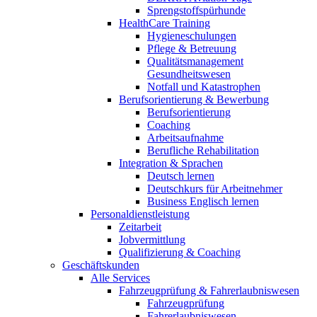
Sprengstoffspürhunde
HealthCare Training
Hygieneschulungen
Pflege & Betreuung
Qualitätsmanagement
Gesundheitswesen
Notfall und Katastrophen
Berufsorientierung & Bewerbung
Berufsorientierung
Coaching
Arbeitsaufnahme
Berufliche Rehabilitation
Integration & Sprachen
Deutsch lernen
Deutschkurs für Arbeitnehmer
Business Englisch lernen
Personaldienstleistung
Zeitarbeit
Jobvermittlung
Qualifizierung & Coaching
Geschäftskunden
Alle Services
Fahrzeugprüfung & Fahrerlaubniswesen
Fahrzeugprüfung
Fahrerlaubniswesen