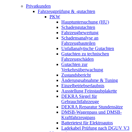
Privatkunden
Fahrzeugprüfung & -gutachten
PKW
Hauptuntersuchung (HU)
Schadengutachten
Fahrzeugbewertung
Schadensanalyse an
Fahrzeugbauteilen
Unfallanalytische Gutachten
Gutachten zu technischen
Fahrzeugschäden
Gutachten zur
Verkehrsüberwachung
Zustandsbericht
Änderungsabnahme & Tuning
Einzelbetriebserlaubnis
Ausstellung Feinstaubplakette
DEKRA Siegel für
Gebrauchtfahrzeuge
DEKRA Reparatur Stundensätze
DMSB-Wagenpass und DMSB-
Kraftfahrzeugpass
Batterietest für Elektroautos
Ladekabel Prüfung nach DGUV V3