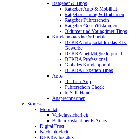
Ratgeber & Tipps
Ratgeber Auto & Mobilität
Ratgeber Tuning & Umbauten
Ratgeber Führerschein
Ratgeber Geschäftskunden
Oldtimer und Youngtimer-Tipps
Kundenmagazine & Portale
DEKRA Infoportal für das Kfz-
Gewerbe
DEKRA.net Mitgliederportal
DEKRA Professional
Globales Kundenportal
DEKRA Experten Tipps
Apps
On Tour App
Führerschein Check
In Safe Hands
Ansprechpartner
Stories
Mobilität
Verkehrssicherheit
Batteriezustand bei E-Autos
Digital Trust
Nachhaltigkeit
DEKRA Insights