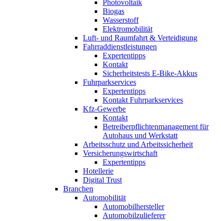
Photovoltaik
Biogas
Wasserstoff
Elektromobilität
Luft- und Raumfahrt & Verteidigung
Fahrraddienstleistungen
Expertentipps
Kontakt
Sicherheitstests E-Bike-Akkus
Fuhrparkservices
Expertentipps
Kontakt Fuhrparkservices
Kfz-Gewerbe
Kontakt
Betreiberpflichtenmanagement für
Autohaus und Werkstatt
Arbeitsschutz und Arbeitssicherheit
Versicherungswirtschaft
Expertentipps
Hotellerie
Digital Trust
Branchen
Automobilität
Automobilhersteller
Automobilzulieferer