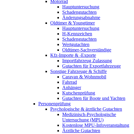
Motorrad
Hauptuntersuchung
Schadengutachten
Änderungsabnahme
Oldtimer & Youngtimer
Hauptuntersuchung
H-Kennzeichen
Schadengutachten
Wertgutachten
Oldtimer-Sachverständige
Kfz-Importe & -Exporte
Importfahrzeug Zulassung
Gutachten für Exportfahrzeuge
Sonstige Fahrzeuge & Schiffe
Caravan & Wohnmobil
Fahrrad
Anhänger
Kutschenprüfung
Gutachten für Boote und Yachten
Personenprüfung
Psychologische & ärztliche Gutachten
Medizinisch-Psychologische
Untersuchung (MPU)
Kostenlose MPU-Infoveranstaltung
Ärztliche Gutachten