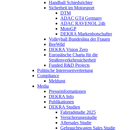
Handball Schiedsrichter
Sicherheit im Motorsport
DTM
ADAC GT4 Germany
ADAC RAVENOL 24h
MotoGP
DEKRA Markenbotschafter
Volleyball Bundesliga der Frauen
BeeWild
DEKRA Vision Zero
Europäische Charta für die
Straßenverkehrssicherheit
Funded R&D Projects
Politische Interessenvertretung
Compliance
Meldung
Media
Presseinformationen
DEKRA Info
Publikationen
DEKRA Studien
Fahrradstudie 2025
Versicherungsstudie
Aftersales Studie
Gebrauchtwagen Sales Studie