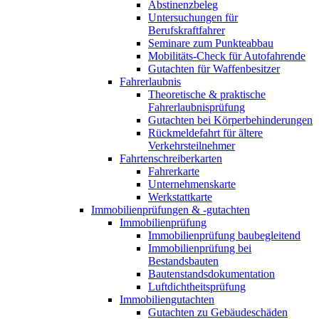
Abstinenzbeleg
Untersuchungen für
Berufskraftfahrer
Seminare zum Punkteabbau
Mobilitäts-Check für Autofahrende
Gutachten für Waffenbesitzer
Fahrerlaubnis
Theoretische & praktische
Fahrerlaubnisprüfung
Gutachten bei Körperbehinderungen
Rückmeldefahrt für ältere
Verkehrsteilnehmer
Fahrtenschreiberkarten
Fahrerkarte
Unternehmenskarte
Werkstattkarte
Immobilienprüfungen & -gutachten
Immobilienprüfung
Immobilienprüfung baubegleitend
Immobilienprüfung bei
Bestandsbauten
Bautenstandsdokumentation
Luftdichtheitsprüfung
Immobiliengutachten
Gutachten zu Gebäudeschäden