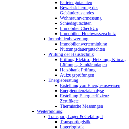
Parteiengutachten
Beweissicherung des
Gebäudezustandes
Wohnraumvermessung
Schiedsgutachten
ImmobilienCheckUp
Immobilien Hochwasserschutz
Immobilienbewertung
Immobilienwertermittlung
Nutzungsdauergutachten
Prüfung der Haustechnik
Prüfung Elektro-, Heizung-, Klima-,
Lüftungs-, Sanitäranlagen
Heizöltank Prüfung
Aufzugsprüfungen
Energieberatung
Erstellung von Energieausweisen
Energiepotenzialanalyse
Erstellung Energieeffizienz
Zertifikate
Thermische Messungen
Weiterbildung
Transport, Lager & Gefahrgut
Transportlogistik
Lagerlogistik