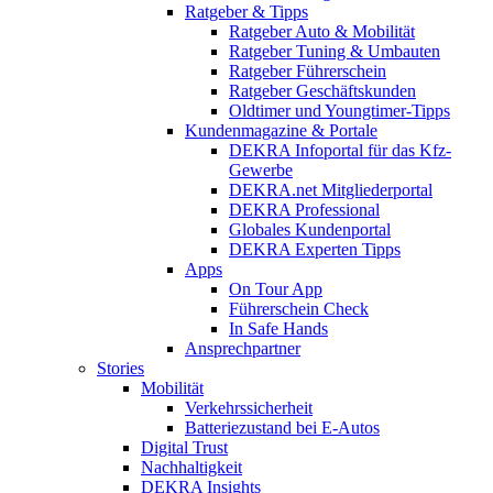
Ratgeber & Tipps
Ratgeber Auto & Mobilität
Ratgeber Tuning & Umbauten
Ratgeber Führerschein
Ratgeber Geschäftskunden
Oldtimer und Youngtimer-Tipps
Kundenmagazine & Portale
DEKRA Infoportal für das Kfz-
Gewerbe
DEKRA.net Mitgliederportal
DEKRA Professional
Globales Kundenportal
DEKRA Experten Tipps
Apps
On Tour App
Führerschein Check
In Safe Hands
Ansprechpartner
Stories
Mobilität
Verkehrssicherheit
Batteriezustand bei E-Autos
Digital Trust
Nachhaltigkeit
DEKRA Insights