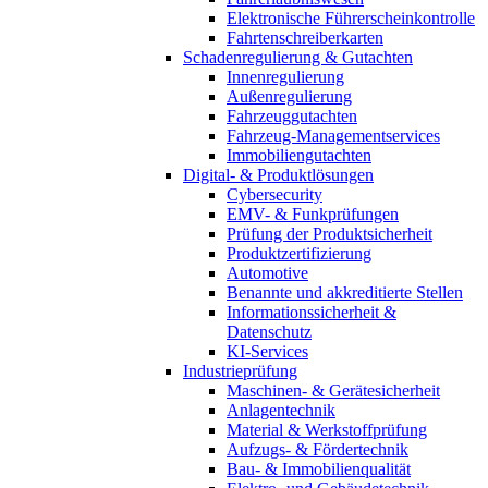
Elektronische Führerscheinkontrolle
Fahrtenschreiberkarten
Schadenregulierung & Gutachten
Innenregulierung
Außenregulierung
Fahrzeuggutachten
Fahrzeug-Managementservices
Immobiliengutachten
Digital- & Produktlösungen
Cybersecurity
EMV- & Funkprüfungen
Prüfung der Produktsicherheit
Produktzertifizierung
Automotive
Benannte und akkreditierte Stellen
Informationssicherheit &
Datenschutz
KI-Services
Industrieprüfung
Maschinen- & Gerätesicherheit
Anlagentechnik
Material & Werkstoffprüfung
Aufzugs- & Fördertechnik
Bau- & Immobilienqualität