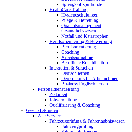
Sprengstoffspürhunde
HealthCare Training
Hygieneschulungen
Pflege & Betreuung
Qualitätsmanagement
Gesundheitswesen
Notfall und Katastrophen
Berufsorientierung & Bewerbung
Berufsorientierung
Coaching
Arbeitsaufnahme
Berufliche Rehabilitation
Integration & Sprachen
Deutsch lernen
Deutschkurs für Arbeitnehmer
Business Englisch lernen
Personaldienstleistung
Zeitarbeit
Jobvermittlung
Qualifizierung & Coaching
Geschäftskunden
Alle Services
Fahrzeugprüfung & Fahrerlaubniswesen
Fahrzeugprüfung
Fahrerlaubniswesen