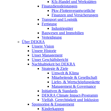
Kfz-Handel und Werkstätten
Finanzdienstleistungen
Pkw‑Flottenverantwortliche
Finanzen und Versicherungen
Transport und Logistik
Fertigung
Industriegüter
Bauwesen und Immobilien
Verteidigung
Über DEKRA
Unsere Vision
Unsere Historie
Unser Management
Unser Geschäftsbericht
Nachhaltigkeit bei DEKRA
Strategie & Ziele
Umwelt & Klima
Mitarbeitende & Gesellschaft
Liefer- & Wertschöpfungskette
Management & Governance
Initiativen & Standards
DEKRA Climate Impact-Programm
Vielfalt, Gerechtigkeit und Inklusion​
Sponsoring & Engagement
Kinderkappen