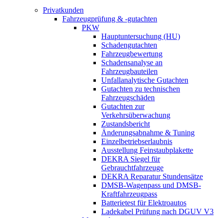
Privatkunden
Fahrzeugprüfung & -gutachten
PKW
Hauptuntersuchung (HU)
Schadengutachten
Fahrzeugbewertung
Schadensanalyse an
Fahrzeugbauteilen
Unfallanalytische Gutachten
Gutachten zu technischen
Fahrzeugschäden
Gutachten zur
Verkehrsüberwachung
Zustandsbericht
Änderungsabnahme & Tuning
Einzelbetriebserlaubnis
Ausstellung Feinstaubplakette
DEKRA Siegel für
Gebrauchtfahrzeuge
DEKRA Reparatur Stundensätze
DMSB-Wagenpass und DMSB-
Kraftfahrzeugpass
Batterietest für Elektroautos
Ladekabel Prüfung nach DGUV V3