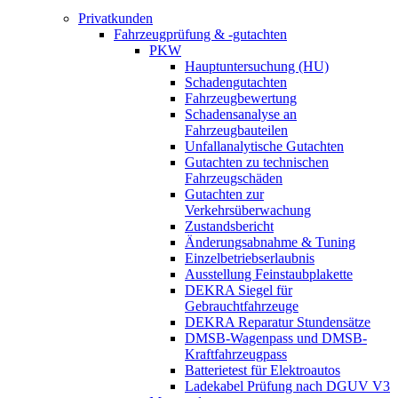
Privatkunden
Fahrzeugprüfung & -gutachten
PKW
Hauptuntersuchung (HU)
Schadengutachten
Fahrzeugbewertung
Schadensanalyse an
Fahrzeugbauteilen
Unfallanalytische Gutachten
Gutachten zu technischen
Fahrzeugschäden
Gutachten zur
Verkehrsüberwachung
Zustandsbericht
Änderungsabnahme & Tuning
Einzelbetriebserlaubnis
Ausstellung Feinstaubplakette
DEKRA Siegel für
Gebrauchtfahrzeuge
DEKRA Reparatur Stundensätze
DMSB-Wagenpass und DMSB-
Kraftfahrzeugpass
Batterietest für Elektroautos
Ladekabel Prüfung nach DGUV V3