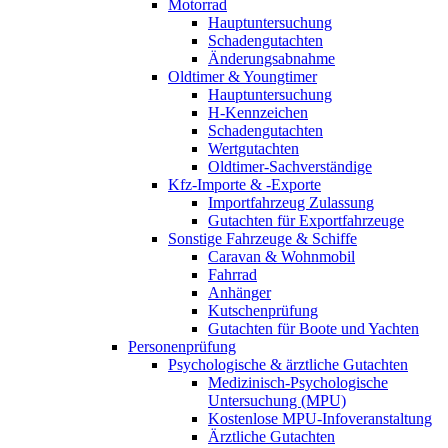
Motorrad
Hauptuntersuchung
Schadengutachten
Änderungsabnahme
Oldtimer & Youngtimer
Hauptuntersuchung
H-Kennzeichen
Schadengutachten
Wertgutachten
Oldtimer-Sachverständige
Kfz-Importe & -Exporte
Importfahrzeug Zulassung
Gutachten für Exportfahrzeuge
Sonstige Fahrzeuge & Schiffe
Caravan & Wohnmobil
Fahrrad
Anhänger
Kutschenprüfung
Gutachten für Boote und Yachten
Personenprüfung
Psychologische & ärztliche Gutachten
Medizinisch-Psychologische
Untersuchung (MPU)
Kostenlose MPU-Infoveranstaltung
Ärztliche Gutachten