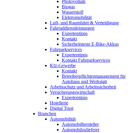
Photovoltaik
Biogas
Wasserstoff
Elektromobilität
Luft- und Raumfahrt & Verteidigung
Fahrraddienstleistungen
Expertentipps
Kontakt
Sicherheitstests E-Bike-Akkus
Fuhrparkservices
Expertentipps
Kontakt Fuhrparkservices
Kfz-Gewerbe
Kontakt
Betreiberpflichtenmanagement für
Autohaus und Werkstatt
Arbeitsschutz und Arbeitssicherheit
Versicherungswirtschaft
Expertentipps
Hotellerie
Digital Trust
Branchen
Automobilität
Automobilhersteller
Automobilzulieferer