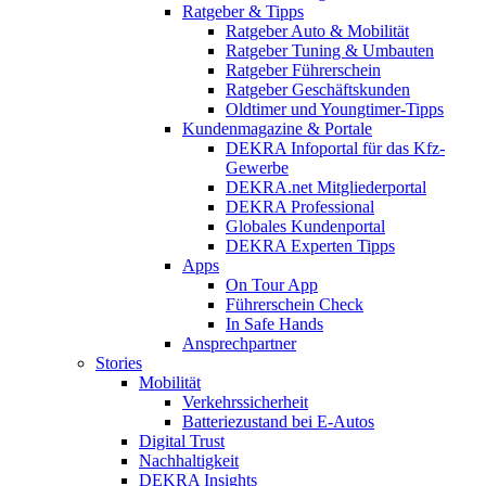
Ratgeber & Tipps
Ratgeber Auto & Mobilität
Ratgeber Tuning & Umbauten
Ratgeber Führerschein
Ratgeber Geschäftskunden
Oldtimer und Youngtimer-Tipps
Kundenmagazine & Portale
DEKRA Infoportal für das Kfz-
Gewerbe
DEKRA.net Mitgliederportal
DEKRA Professional
Globales Kundenportal
DEKRA Experten Tipps
Apps
On Tour App
Führerschein Check
In Safe Hands
Ansprechpartner
Stories
Mobilität
Verkehrssicherheit
Batteriezustand bei E-Autos
Digital Trust
Nachhaltigkeit
DEKRA Insights