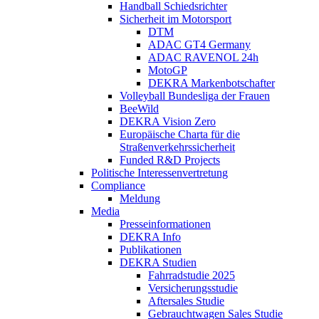
Handball Schiedsrichter
Sicherheit im Motorsport
DTM
ADAC GT4 Germany
ADAC RAVENOL 24h
MotoGP
DEKRA Markenbotschafter
Volleyball Bundesliga der Frauen
BeeWild
DEKRA Vision Zero
Europäische Charta für die
Straßenverkehrssicherheit
Funded R&D Projects
Politische Interessenvertretung
Compliance
Meldung
Media
Presseinformationen
DEKRA Info
Publikationen
DEKRA Studien
Fahrradstudie 2025
Versicherungsstudie
Aftersales Studie
Gebrauchtwagen Sales Studie