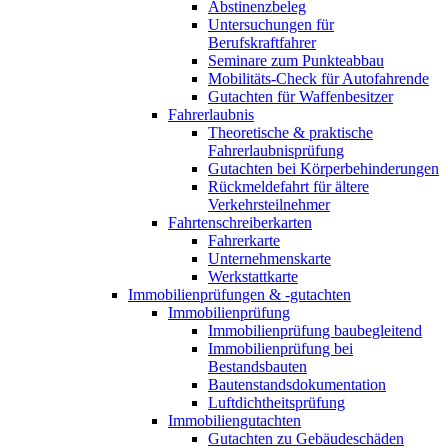
Abstinenzbeleg
Untersuchungen für
Berufskraftfahrer
Seminare zum Punkteabbau
Mobilitäts-Check für Autofahrende
Gutachten für Waffenbesitzer
Fahrerlaubnis
Theoretische & praktische
Fahrerlaubnisprüfung
Gutachten bei Körperbehinderungen
Rückmeldefahrt für ältere
Verkehrsteilnehmer
Fahrtenschreiberkarten
Fahrerkarte
Unternehmenskarte
Werkstattkarte
Immobilienprüfungen & -gutachten
Immobilienprüfung
Immobilienprüfung baubegleitend
Immobilienprüfung bei
Bestandsbauten
Bautenstandsdokumentation
Luftdichtheitsprüfung
Immobiliengutachten
Gutachten zu Gebäudeschäden