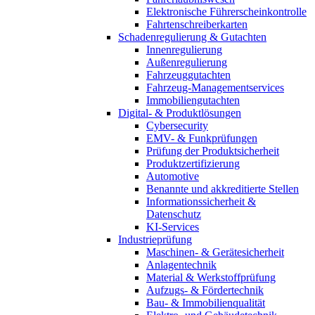
Elektronische Führerscheinkontrolle
Fahrtenschreiberkarten
Schadenregulierung & Gutachten
Innenregulierung
Außenregulierung
Fahrzeuggutachten
Fahrzeug-Managementservices
Immobiliengutachten
Digital- & Produktlösungen
Cybersecurity
EMV- & Funkprüfungen
Prüfung der Produktsicherheit
Produktzertifizierung
Automotive
Benannte und akkreditierte Stellen
Informationssicherheit &
Datenschutz
KI-Services
Industrieprüfung
Maschinen- & Gerätesicherheit
Anlagentechnik
Material & Werkstoffprüfung
Aufzugs- & Fördertechnik
Bau- & Immobilienqualität