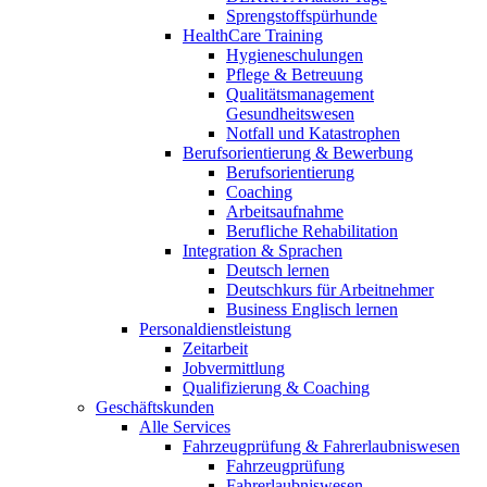
Sprengstoffspürhunde
HealthCare Training
Hygieneschulungen
Pflege & Betreuung
Qualitätsmanagement
Gesundheitswesen
Notfall und Katastrophen
Berufsorientierung & Bewerbung
Berufsorientierung
Coaching
Arbeitsaufnahme
Berufliche Rehabilitation
Integration & Sprachen
Deutsch lernen
Deutschkurs für Arbeitnehmer
Business Englisch lernen
Personaldienstleistung
Zeitarbeit
Jobvermittlung
Qualifizierung & Coaching
Geschäftskunden
Alle Services
Fahrzeugprüfung & Fahrerlaubniswesen
Fahrzeugprüfung
Fahrerlaubniswesen