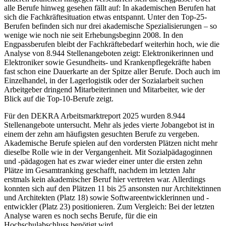
alle Berufe hinweg gesehen fällt auf: In akademischen Berufen hat
sich die Fachkräftesituation etwas entspannt. Unter den Top-25-
Berufen befinden sich nur drei akademische Spezialisierungen – so
wenige wie noch nie seit Erhebungsbeginn 2008. In den
Engpassberufen bleibt der Fachkräftebedarf weiterhin hoch, wie die
Analyse von 8.944 Stellenangeboten zeigt: Elektronikerinnen und
Elektroniker sowie Gesundheits- und Krankenpflegekräfte haben
fast schon eine Dauerkarte an der Spitze aller Berufe. Doch auch im
Einzelhandel, in der Lagerlogistik oder der Sozialarbeit suchen
Arbeitgeber dringend Mitarbeiterinnen und Mitarbeiter, wie der
Blick auf die Top-10-Berufe zeigt.
Für den DEKRA Arbeitsmarktreport 2025 wurden 8.944
Stellenangebote untersucht. Mehr als jedes vierte Jobangebot ist in
einem der zehn am häufigsten gesuchten Berufe zu vergeben.
Akademische Berufe spielen auf den vordersten Plätzen nicht mehr
dieselbe Rolle wie in der Vergangenheit. Mit Sozialpädagoginnen
und -pädagogen hat es zwar wieder einer unter die ersten zehn
Plätze im Gesamtranking geschafft, nachdem im letzten Jahr
erstmals kein akademischer Beruf hier vertreten war. Allerdings
konnten sich auf den Plätzen 11 bis 25 ansonsten nur Architektinnen
und Architekten (Platz 18) sowie Softwareentwicklerinnen und -
entwickler (Platz 23) positionieren. Zum Vergleich: Bei der letzten
Analyse waren es noch sechs Berufe, für die ein
Hochschulabschluss benötigt wird.