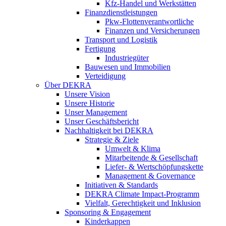
Kfz-Handel und Werkstätten
Finanzdienstleistungen
Pkw‑Flottenverantwortliche
Finanzen und Versicherungen
Transport und Logistik
Fertigung
Industriegüter
Bauwesen und Immobilien
Verteidigung
Über DEKRA
Unsere Vision
Unsere Historie
Unser Management
Unser Geschäftsbericht
Nachhaltigkeit bei DEKRA
Strategie & Ziele
Umwelt & Klima
Mitarbeitende & Gesellschaft
Liefer- & Wertschöpfungskette
Management & Governance
Initiativen & Standards
DEKRA Climate Impact-Programm
Vielfalt, Gerechtigkeit und Inklusion​
Sponsoring & Engagement
Kinderkappen