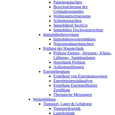
Parteiengutachten
Beweissicherung des
Gebäudezustandes
Wohnraumvermessung
Schiedsgutachten
ImmobilienCheckUp
Immobilien Hochwasserschutz
Immobilienbewertung
Immobilienwertermittlung
Nutzungsdauergutachten
Prüfung der Haustechnik
Prüfung Elektro-, Heizung-, Klima-,
Lüftungs-, Sanitäranlagen
Heizöltank Prüfung
Aufzugsprüfungen
Energieberatung
Erstellung von Energieausweisen
Energiepotenzialanalyse
Erstellung Energieeffizienz
Zertifikate
Thermische Messungen
Weiterbildung
Transport, Lager & Gefahrgut
Transportlogistik
Lagerlogistik