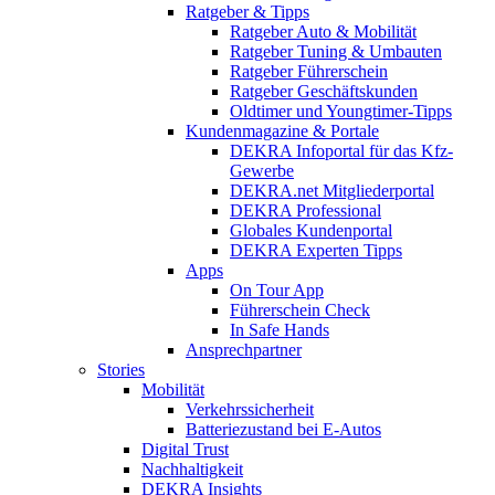
Ratgeber & Tipps
Ratgeber Auto & Mobilität
Ratgeber Tuning & Umbauten
Ratgeber Führerschein
Ratgeber Geschäftskunden
Oldtimer und Youngtimer-Tipps
Kundenmagazine & Portale
DEKRA Infoportal für das Kfz-
Gewerbe
DEKRA.net Mitgliederportal
DEKRA Professional
Globales Kundenportal
DEKRA Experten Tipps
Apps
On Tour App
Führerschein Check
In Safe Hands
Ansprechpartner
Stories
Mobilität
Verkehrssicherheit
Batteriezustand bei E-Autos
Digital Trust
Nachhaltigkeit
DEKRA Insights