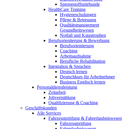
Sprengstoffspürhunde
HealthCare Training
Hygieneschulungen
Pflege & Betreuung
Qualitätsmanagement
Gesundheitswesen
Notfall und Katastrophen
Berufsorientierung & Bewerbung
Berufsorientierung
Coaching
Arbeitsaufnahme
Berufliche Rehabilitation
Integration & Sprachen
Deutsch lernen
Deutschkurs für Arbeitnehmer
Business Englisch lernen
Personaldienstleistung
Zeitarbeit
Jobvermittlung
Qualifizierung & Coaching
Geschäftskunden
Alle Services
Fahrzeugprüfung & Fahrerlaubniswesen
Fahrzeugprüfung
Fahrerlaubniswesen