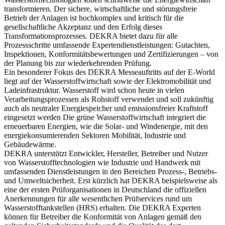
transformieren. Der sichere, wirtschaftliche und störungsfreie
Betrieb der Anlagen ist hochkomplex und kritisch für die
gesellschaftliche Akzeptanz und den Erfolg dieses
Transformationsprozesses. DEKRA bietet dazu für alle
Prozessschritte umfassende Expertendienstleistungen: Gutachten,
Inspektionen, Konformitätsbewertungen und Zertifizierungen – von
der Planung bis zur wiederkehrenden Prüfung.
Ein besonderer Fokus des DEKRA Messeauftritts auf der E-World
liegt auf der Wasserstoffwirtschaft sowie der Elektromobilität und
Ladeinfrastruktur. Wasserstoff wird schon heute in vielen
Verarbeitungsprozessen als Rohstoff verwendet und soll zukünftig
auch als neutraler Energiespeicher und emissionsfreier Kraftstoff
eingesetzt werden Die grüne Wasserstoffwirtschaft integriert die
erneuerbaren Energien, wie die Solar- und Windenergie, mit den
energiekonsumierenden Sektoren Mobilität, Industrie und
Gebäudewärme.
DEKRA unterstützt Entwickler, Hersteller, Betreiber und Nutzer
von Wasserstofftechnologien wie Industrie und Handwerk mit
umfassenden Dienstleistungen in den Bereichen Prozess-, Betriebs-
und Umweltsicherheit. Erst kürzlich hat DEKRA beispielsweise als
eine der ersten Prüforganisationen in Deutschland die offiziellen
Anerkennungen für alle wesentlichen Prüfservices rund um
Wasserstofftankstellen (HRS) erhalten. Die DEKRA Experten
können für Betreiber die Konformität von Anlagen gemäß den