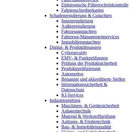
Elektronische Führerscheinkontrolle
Fahrtenschreiberkarten
Schadenregulierung & Gutachten
Innenregulierung
Außenregulierung
Fahrzeuggutachten
Fahrzeug-Managementservices
Immobiliengutachten
Digital- & Produktlösungen
Cybersecurity
EMV- & Funkprüfungen
Prüfung der Produktsicherheit
Produktzertifizierung
Automotive
Benannte und akkreditierte Stellen
Informationssicherheit &
Datenschutz
KI-Services
Industrieprüfung
Maschinen- & Gerätesicherheit
Anlagentechnik
Material & Werkstoffprüfung
Aufzugs- & Fördertechnik
Bau- & Immobilienqualität