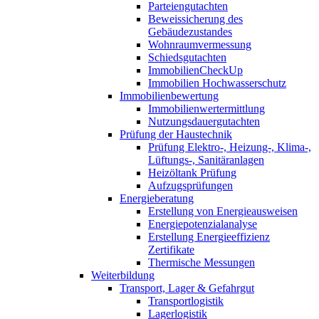
Parteiengutachten
Beweissicherung des
Gebäudezustandes
Wohnraumvermessung
Schiedsgutachten
ImmobilienCheckUp
Immobilien Hochwasserschutz
Immobilienbewertung
Immobilienwertermittlung
Nutzungsdauergutachten
Prüfung der Haustechnik
Prüfung Elektro-, Heizung-, Klima-,
Lüftungs-, Sanitäranlagen
Heizöltank Prüfung
Aufzugsprüfungen
Energieberatung
Erstellung von Energieausweisen
Energiepotenzialanalyse
Erstellung Energieeffizienz
Zertifikate
Thermische Messungen
Weiterbildung
Transport, Lager & Gefahrgut
Transportlogistik
Lagerlogistik