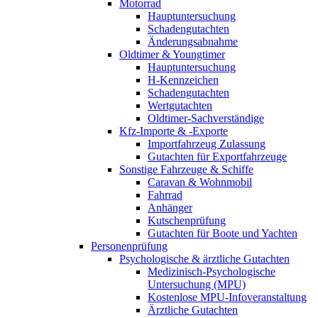
Motorrad
Hauptuntersuchung
Schadengutachten
Änderungsabnahme
Oldtimer & Youngtimer
Hauptuntersuchung
H-Kennzeichen
Schadengutachten
Wertgutachten
Oldtimer-Sachverständige
Kfz-Importe & -Exporte
Importfahrzeug Zulassung
Gutachten für Exportfahrzeuge
Sonstige Fahrzeuge & Schiffe
Caravan & Wohnmobil
Fahrrad
Anhänger
Kutschenprüfung
Gutachten für Boote und Yachten
Personenprüfung
Psychologische & ärztliche Gutachten
Medizinisch-Psychologische
Untersuchung (MPU)
Kostenlose MPU-Infoveranstaltung
Ärztliche Gutachten