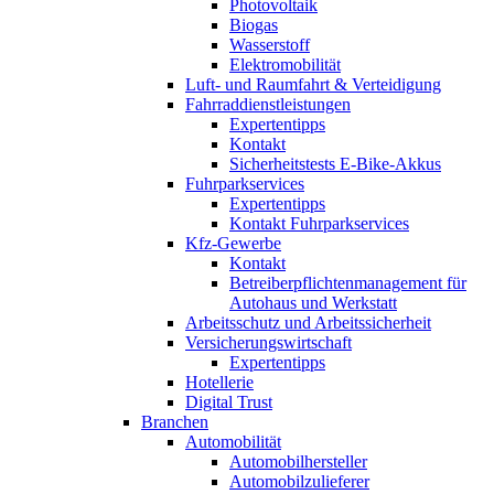
Photovoltaik
Biogas
Wasserstoff
Elektromobilität
Luft- und Raumfahrt & Verteidigung
Fahrraddienstleistungen
Expertentipps
Kontakt
Sicherheitstests E-Bike-Akkus
Fuhrparkservices
Expertentipps
Kontakt Fuhrparkservices
Kfz-Gewerbe
Kontakt
Betreiberpflichtenmanagement für
Autohaus und Werkstatt
Arbeitsschutz und Arbeitssicherheit
Versicherungswirtschaft
Expertentipps
Hotellerie
Digital Trust
Branchen
Automobilität
Automobilhersteller
Automobilzulieferer