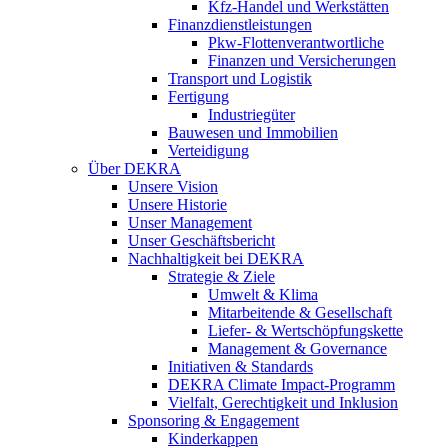
Kfz-Handel und Werkstätten
Finanzdienstleistungen
Pkw‑Flottenverantwortliche
Finanzen und Versicherungen
Transport und Logistik
Fertigung
Industriegüter
Bauwesen und Immobilien
Verteidigung
Über DEKRA
Unsere Vision
Unsere Historie
Unser Management
Unser Geschäftsbericht
Nachhaltigkeit bei DEKRA
Strategie & Ziele
Umwelt & Klima
Mitarbeitende & Gesellschaft
Liefer- & Wertschöpfungskette
Management & Governance
Initiativen & Standards
DEKRA Climate Impact-Programm
Vielfalt, Gerechtigkeit und Inklusion​
Sponsoring & Engagement
Kinderkappen