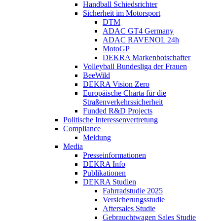
Handball Schiedsrichter
Sicherheit im Motorsport
DTM
ADAC GT4 Germany
ADAC RAVENOL 24h
MotoGP
DEKRA Markenbotschafter
Volleyball Bundesliga der Frauen
BeeWild
DEKRA Vision Zero
Europäische Charta für die
Straßenverkehrssicherheit
Funded R&D Projects
Politische Interessenvertretung
Compliance
Meldung
Media
Presseinformationen
DEKRA Info
Publikationen
DEKRA Studien
Fahrradstudie 2025
Versicherungsstudie
Aftersales Studie
Gebrauchtwagen Sales Studie