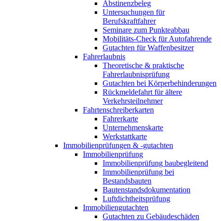
Abstinenzbeleg
Untersuchungen für
Berufskraftfahrer
Seminare zum Punkteabbau
Mobilitäts-Check für Autofahrende
Gutachten für Waffenbesitzer
Fahrerlaubnis
Theoretische & praktische
Fahrerlaubnisprüfung
Gutachten bei Körperbehinderungen
Rückmeldefahrt für ältere
Verkehrsteilnehmer
Fahrtenschreiberkarten
Fahrerkarte
Unternehmenskarte
Werkstattkarte
Immobilienprüfungen & -gutachten
Immobilienprüfung
Immobilienprüfung baubegleitend
Immobilienprüfung bei
Bestandsbauten
Bautenstandsdokumentation
Luftdichtheitsprüfung
Immobiliengutachten
Gutachten zu Gebäudeschäden