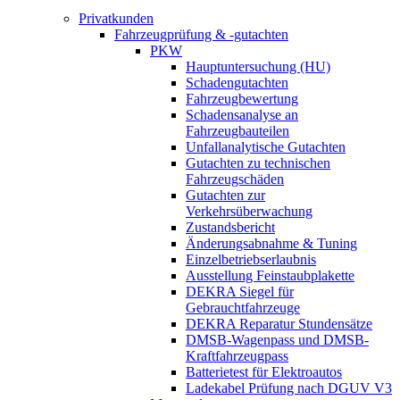
Privatkunden
Fahrzeugprüfung & -gutachten
PKW
Hauptuntersuchung (HU)
Schadengutachten
Fahrzeugbewertung
Schadensanalyse an
Fahrzeugbauteilen
Unfallanalytische Gutachten
Gutachten zu technischen
Fahrzeugschäden
Gutachten zur
Verkehrsüberwachung
Zustandsbericht
Änderungsabnahme & Tuning
Einzelbetriebserlaubnis
Ausstellung Feinstaubplakette
DEKRA Siegel für
Gebrauchtfahrzeuge
DEKRA Reparatur Stundensätze
DMSB-Wagenpass und DMSB-
Kraftfahrzeugpass
Batterietest für Elektroautos
Ladekabel Prüfung nach DGUV V3