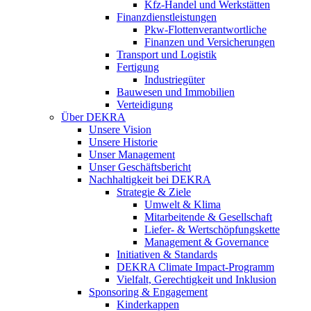
Kfz-Handel und Werkstätten
Finanzdienstleistungen
Pkw‑Flottenverantwortliche
Finanzen und Versicherungen
Transport und Logistik
Fertigung
Industriegüter
Bauwesen und Immobilien
Verteidigung
Über DEKRA
Unsere Vision
Unsere Historie
Unser Management
Unser Geschäftsbericht
Nachhaltigkeit bei DEKRA
Strategie & Ziele
Umwelt & Klima
Mitarbeitende & Gesellschaft
Liefer- & Wertschöpfungskette
Management & Governance
Initiativen & Standards
DEKRA Climate Impact-Programm
Vielfalt, Gerechtigkeit und Inklusion​
Sponsoring & Engagement
Kinderkappen