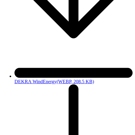
DEKRA WindEnergy
(WEBP, 208.5 KB)