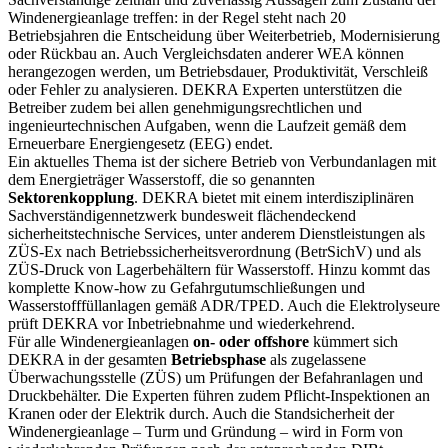
Windenergieanlage treffen: in der Regel steht nach 20
Betriebsjahren die Entscheidung über Weiterbetrieb, Modernisierung
oder Rückbau an. Auch Vergleichsdaten anderer WEA können
herangezogen werden, um Betriebsdauer, Produktivität, Verschleiß
oder Fehler zu analysieren. DEKRA Experten unterstützen die
Betreiber zudem bei allen genehmigungsrechtlichen und
ingenieurtechnischen Aufgaben, wenn die Laufzeit gemäß dem
Erneuerbare Energiengesetz (EEG) endet.
Ein aktuelles Thema ist der sichere Betrieb von Verbundanlagen mit
dem Energieträger Wasserstoff, die so genannten
Sektorenkopplung
. DEKRA bietet mit einem interdisziplinären
Sachverständigennetzwerk bundesweit flächendeckend
sicherheitstechnische Services, unter anderem Dienstleistungen als
ZÜS-Ex nach Betriebssicherheitsverordnung (BetrSichV) und als
ZÜS-Druck von Lagerbehältern für Wasserstoff. Hinzu kommt das
komplette Know-how zu Gefahrgutumschließungen und
Wasserstofffüllanlagen gemäß ADR/TPED. Auch die Elektrolyseure
prüft DEKRA vor Inbetriebnahme und wiederkehrend.
Für alle Windenergieanlagen
on- oder offshore
kümmert sich
DEKRA in der gesamten
Betriebsphase
als zugelassene
Überwachungsstelle (ZÜS) um Prüfungen der Befahranlagen und
Druckbehälter. Die Experten führen zudem Pflicht-Inspektionen an
Kranen oder der Elektrik durch. Auch die Standsicherheit der
Windenergieanlage – Turm und Gründung – wird in Form von