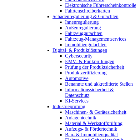
Elektronische Führerscheinkontrolle
Fahrtenschreiberkarten
Schadenregulierung & Gutachten
Innenregulierung
Außenregulierung
Fahrzeuggutachten
Fahrzeug-Managementservices
Immobiliengutachten
Digital- & Produktlösungen
Cybersecurity
EMV- & Funkprüfungen
Prüfung der Produktsicherheit
Produktzertifizierung
Automotive
Benannte und akkreditierte Stellen
Informationssicherheit &
Datenschutz
KI-Services
Industrieprüfung
Maschinen- & Gerätesicherheit
Anlagentechnik
Material & Werkstoffprüfung
Aufzugs- & Fördertechnik
Bau- & Immobilienqualität