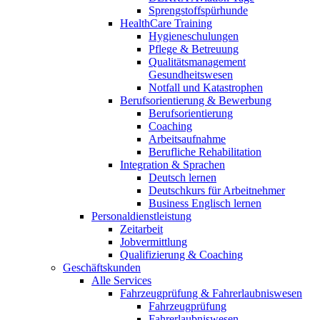
Sprengstoffspürhunde
HealthCare Training
Hygieneschulungen
Pflege & Betreuung
Qualitätsmanagement
Gesundheitswesen
Notfall und Katastrophen
Berufsorientierung & Bewerbung
Berufsorientierung
Coaching
Arbeitsaufnahme
Berufliche Rehabilitation
Integration & Sprachen
Deutsch lernen
Deutschkurs für Arbeitnehmer
Business Englisch lernen
Personaldienstleistung
Zeitarbeit
Jobvermittlung
Qualifizierung & Coaching
Geschäftskunden
Alle Services
Fahrzeugprüfung & Fahrerlaubniswesen
Fahrzeugprüfung
Fahrerlaubniswesen