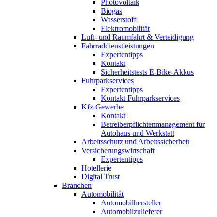
Photovoltaik
Biogas
Wasserstoff
Elektromobilität
Luft- und Raumfahrt & Verteidigung
Fahrraddienstleistungen
Expertentipps
Kontakt
Sicherheitstests E-Bike-Akkus
Fuhrparkservices
Expertentipps
Kontakt Fuhrparkservices
Kfz-Gewerbe
Kontakt
Betreiberpflichtenmanagement für
Autohaus und Werkstatt
Arbeitsschutz und Arbeitssicherheit
Versicherungswirtschaft
Expertentipps
Hotellerie
Digital Trust
Branchen
Automobilität
Automobilhersteller
Automobilzulieferer