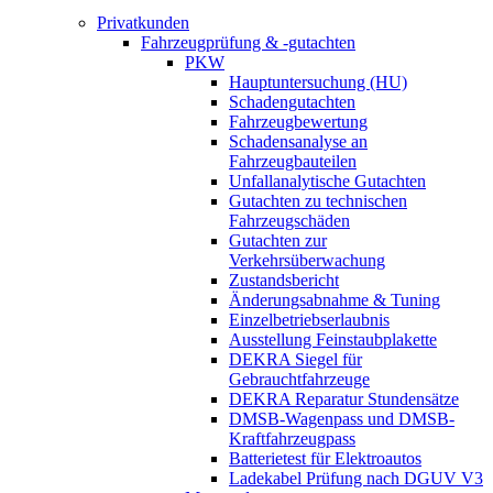
Privatkunden
Fahrzeugprüfung & -gutachten
PKW
Hauptuntersuchung (HU)
Schadengutachten
Fahrzeugbewertung
Schadensanalyse an
Fahrzeugbauteilen
Unfallanalytische Gutachten
Gutachten zu technischen
Fahrzeugschäden
Gutachten zur
Verkehrsüberwachung
Zustandsbericht
Änderungsabnahme & Tuning
Einzelbetriebserlaubnis
Ausstellung Feinstaubplakette
DEKRA Siegel für
Gebrauchtfahrzeuge
DEKRA Reparatur Stundensätze
DMSB-Wagenpass und DMSB-
Kraftfahrzeugpass
Batterietest für Elektroautos
Ladekabel Prüfung nach DGUV V3