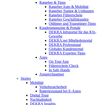
Ratgeber & Tipps
Ratgeber Auto & Mobilität
Ratgeber Tuning & Umbauten
Ratgeber Führerschein
Ratgeber Geschäftskunden
Oldtimer und Youngtimer-Tipps
Kundenmagazine & Portale
DEKRA Infoportal für das Kfz-
Gewerbe
DEKRA.net Mitgliederportal
DEKRA Professional
Globales Kundenportal
DEKRA Experten Tipps
Apps
On Tour App
Führerschein Check
In Safe Hands
Ansprechpartner
Stories
Mobilität
Verkehrssicherheit
Batteriezustand bei E-Autos
Digital Trust
Nachhaltigkeit
DEKRA Insights