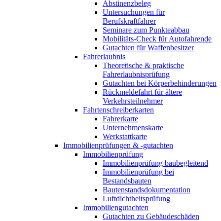
Abstinenzbeleg
Untersuchungen für
Berufskraftfahrer
Seminare zum Punkteabbau
Mobilitäts-Check für Autofahrende
Gutachten für Waffenbesitzer
Fahrerlaubnis
Theoretische & praktische
Fahrerlaubnisprüfung
Gutachten bei Körperbehinderungen
Rückmeldefahrt für ältere
Verkehrsteilnehmer
Fahrtenschreiberkarten
Fahrerkarte
Unternehmenskarte
Werkstattkarte
Immobilienprüfungen & -gutachten
Immobilienprüfung
Immobilienprüfung baubegleitend
Immobilienprüfung bei
Bestandsbauten
Bautenstandsdokumentation
Luftdichtheitsprüfung
Immobiliengutachten
Gutachten zu Gebäudeschäden