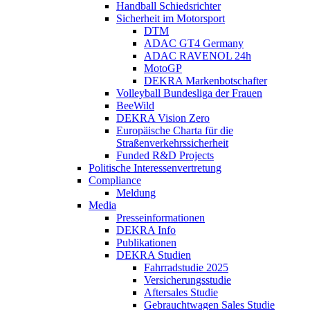
Handball Schiedsrichter
Sicherheit im Motorsport
DTM
ADAC GT4 Germany
ADAC RAVENOL 24h
MotoGP
DEKRA Markenbotschafter
Volleyball Bundesliga der Frauen
BeeWild
DEKRA Vision Zero
Europäische Charta für die
Straßenverkehrssicherheit
Funded R&D Projects
Politische Interessenvertretung
Compliance
Meldung
Media
Presseinformationen
DEKRA Info
Publikationen
DEKRA Studien
Fahrradstudie 2025
Versicherungsstudie
Aftersales Studie
Gebrauchtwagen Sales Studie