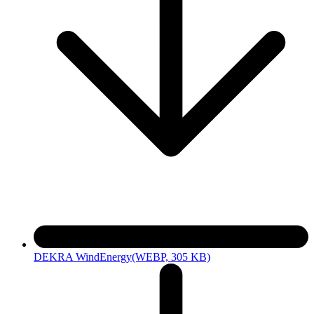
DEKRA WindEnergy
(WEBP, 305 KB)