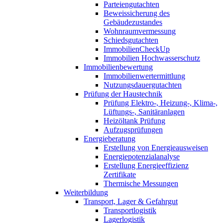
Parteiengutachten
Beweissicherung des
Gebäudezustandes
Wohnraumvermessung
Schiedsgutachten
ImmobilienCheckUp
Immobilien Hochwasserschutz
Immobilienbewertung
Immobilienwertermittlung
Nutzungsdauergutachten
Prüfung der Haustechnik
Prüfung Elektro-, Heizung-, Klima-,
Lüftungs-, Sanitäranlagen
Heizöltank Prüfung
Aufzugsprüfungen
Energieberatung
Erstellung von Energieausweisen
Energiepotenzialanalyse
Erstellung Energieeffizienz
Zertifikate
Thermische Messungen
Weiterbildung
Transport, Lager & Gefahrgut
Transportlogistik
Lagerlogistik