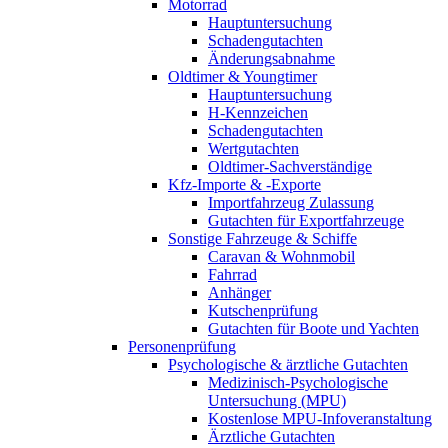
Motorrad
Hauptuntersuchung
Schadengutachten
Änderungsabnahme
Oldtimer & Youngtimer
Hauptuntersuchung
H-Kennzeichen
Schadengutachten
Wertgutachten
Oldtimer-Sachverständige
Kfz-Importe & -Exporte
Importfahrzeug Zulassung
Gutachten für Exportfahrzeuge
Sonstige Fahrzeuge & Schiffe
Caravan & Wohnmobil
Fahrrad
Anhänger
Kutschenprüfung
Gutachten für Boote und Yachten
Personenprüfung
Psychologische & ärztliche Gutachten
Medizinisch-Psychologische
Untersuchung (MPU)
Kostenlose MPU-Infoveranstaltung
Ärztliche Gutachten