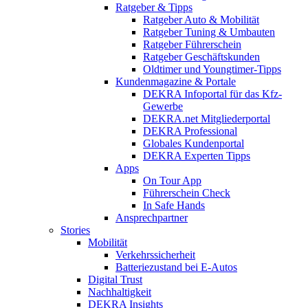
Ratgeber & Tipps
Ratgeber Auto & Mobilität
Ratgeber Tuning & Umbauten
Ratgeber Führerschein
Ratgeber Geschäftskunden
Oldtimer und Youngtimer-Tipps
Kundenmagazine & Portale
DEKRA Infoportal für das Kfz-
Gewerbe
DEKRA.net Mitgliederportal
DEKRA Professional
Globales Kundenportal
DEKRA Experten Tipps
Apps
On Tour App
Führerschein Check
In Safe Hands
Ansprechpartner
Stories
Mobilität
Verkehrssicherheit
Batteriezustand bei E-Autos
Digital Trust
Nachhaltigkeit
DEKRA Insights