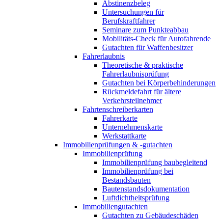
Abstinenzbeleg
Untersuchungen für
Berufskraftfahrer
Seminare zum Punkteabbau
Mobilitäts-Check für Autofahrende
Gutachten für Waffenbesitzer
Fahrerlaubnis
Theoretische & praktische
Fahrerlaubnisprüfung
Gutachten bei Körperbehinderungen
Rückmeldefahrt für ältere
Verkehrsteilnehmer
Fahrtenschreiberkarten
Fahrerkarte
Unternehmenskarte
Werkstattkarte
Immobilienprüfungen & -gutachten
Immobilienprüfung
Immobilienprüfung baubegleitend
Immobilienprüfung bei
Bestandsbauten
Bautenstandsdokumentation
Luftdichtheitsprüfung
Immobiliengutachten
Gutachten zu Gebäudeschäden