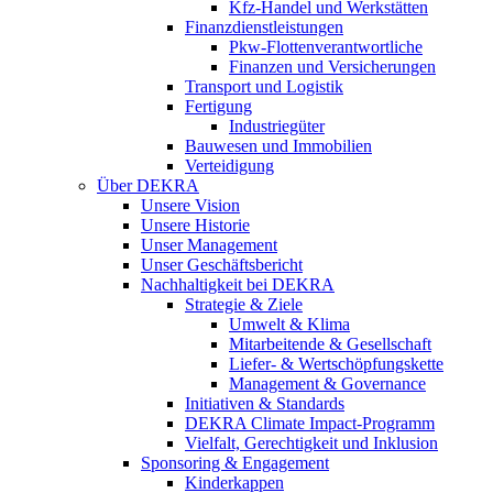
Kfz-Handel und Werkstätten
Finanzdienstleistungen
Pkw‑Flottenverantwortliche
Finanzen und Versicherungen
Transport und Logistik
Fertigung
Industriegüter
Bauwesen und Immobilien
Verteidigung
Über DEKRA
Unsere Vision
Unsere Historie
Unser Management
Unser Geschäftsbericht
Nachhaltigkeit bei DEKRA
Strategie & Ziele
Umwelt & Klima
Mitarbeitende & Gesellschaft
Liefer- & Wertschöpfungskette
Management & Governance
Initiativen & Standards
DEKRA Climate Impact-Programm
Vielfalt, Gerechtigkeit und Inklusion​
Sponsoring & Engagement
Kinderkappen