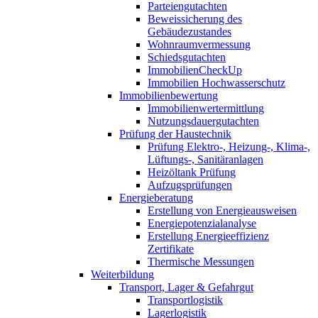
Parteiengutachten
Beweissicherung des
Gebäudezustandes
Wohnraumvermessung
Schiedsgutachten
ImmobilienCheckUp
Immobilien Hochwasserschutz
Immobilienbewertung
Immobilienwertermittlung
Nutzungsdauergutachten
Prüfung der Haustechnik
Prüfung Elektro-, Heizung-, Klima-,
Lüftungs-, Sanitäranlagen
Heizöltank Prüfung
Aufzugsprüfungen
Energieberatung
Erstellung von Energieausweisen
Energiepotenzialanalyse
Erstellung Energieeffizienz
Zertifikate
Thermische Messungen
Weiterbildung
Transport, Lager & Gefahrgut
Transportlogistik
Lagerlogistik