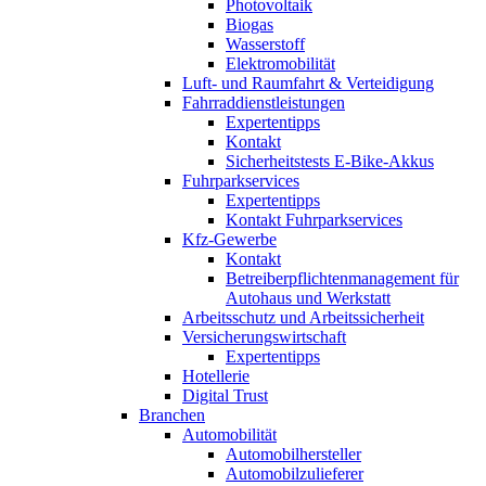
Photovoltaik
Biogas
Wasserstoff
Elektromobilität
Luft- und Raumfahrt & Verteidigung
Fahrraddienstleistungen
Expertentipps
Kontakt
Sicherheitstests E-Bike-Akkus
Fuhrparkservices
Expertentipps
Kontakt Fuhrparkservices
Kfz-Gewerbe
Kontakt
Betreiberpflichtenmanagement für
Autohaus und Werkstatt
Arbeitsschutz und Arbeitssicherheit
Versicherungswirtschaft
Expertentipps
Hotellerie
Digital Trust
Branchen
Automobilität
Automobilhersteller
Automobilzulieferer