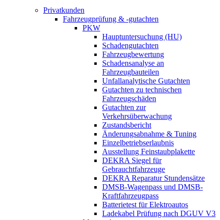
Privatkunden
Fahrzeugprüfung & -gutachten
PKW
Hauptuntersuchung (HU)
Schadengutachten
Fahrzeugbewertung
Schadensanalyse an
Fahrzeugbauteilen
Unfallanalytische Gutachten
Gutachten zu technischen
Fahrzeugschäden
Gutachten zur
Verkehrsüberwachung
Zustandsbericht
Änderungsabnahme & Tuning
Einzelbetriebserlaubnis
Ausstellung Feinstaubplakette
DEKRA Siegel für
Gebrauchtfahrzeuge
DEKRA Reparatur Stundensätze
DMSB-Wagenpass und DMSB-
Kraftfahrzeugpass
Batterietest für Elektroautos
Ladekabel Prüfung nach DGUV V3