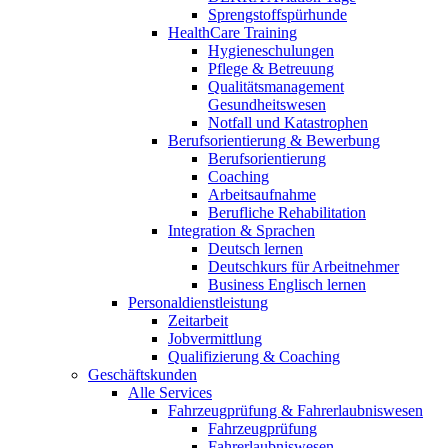
Sprengstoffspürhunde
HealthCare Training
Hygieneschulungen
Pflege & Betreuung
Qualitätsmanagement
Gesundheitswesen
Notfall und Katastrophen
Berufsorientierung & Bewerbung
Berufsorientierung
Coaching
Arbeitsaufnahme
Berufliche Rehabilitation
Integration & Sprachen
Deutsch lernen
Deutschkurs für Arbeitnehmer
Business Englisch lernen
Personaldienstleistung
Zeitarbeit
Jobvermittlung
Qualifizierung & Coaching
Geschäftskunden
Alle Services
Fahrzeugprüfung & Fahrerlaubniswesen
Fahrzeugprüfung
Fahrerlaubniswesen