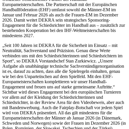
Europameisterschaften. Die Partnerschaft mit der Europäischen
Handballföderation (EHF) umfasst sowohl die Männer-EM im
Januar und Februar 2026 als auch die Frauen-EM im Dezember
2026. Damit weitet DEKRA sein strategisches Sponsoring-
Engagement für die Schiedsrichter im Handball aus – zusätzlich zur
bestehenden Kooperation bei den IHF-Weltmeisterschaften bis
mindestens 2027.
„Seit 100 Jahren ist DEKRA für die Sicherheit im Einsatz – mit
Neutralität, Sachverstand und Präzision. Genau diese Werte
verbinden uns mit den Schiedsrichterinnen und Schiedsrichtern im
Sport“, so DEKRA Vorstandschef Stan Zurkiewicz. „Unsere
Aufgabe als unabhängige technische Sachverständigenorganisation
ist es, darauf zu achten, dass alle die Spielregeln einhalten, genau
wie bei den Unparteiischen auf dem Spielfeld. Mit den EHF-
Europameisterschaften komplettieren wir unser Handball-
Engagement und freuen uns auf starke gemeinsame Auftritte.“
Sichtbar wird dieses Engagement bei den europäischen Turnieren
vor allem auf der Kleidung der Schiedsrichterinnen und
Schiedsrichter, in der Review Area für den Videobeweis, aber auch
mit Bandenwerbung. Auch die Fairplay-Botschaft vor jedem Spiel
wird von DEKRA präsentiert. All das gilt mindestens für die
Europameisterschaften der Männer ab Januar 2026 (in Dänemark,
Schweden und Norwegen) sowie der Frauen im Dezember 2026 (in
Polen, Rumänien, der Slowakei, Tschechien und der Türkei).