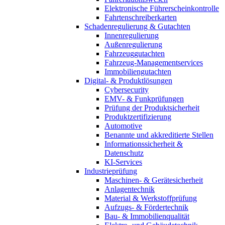
Elektronische Führerscheinkontrolle
Fahrtenschreiberkarten
Schadenregulierung & Gutachten
Innenregulierung
Außenregulierung
Fahrzeuggutachten
Fahrzeug-Managementservices
Immobiliengutachten
Digital- & Produktlösungen
Cybersecurity
EMV- & Funkprüfungen
Prüfung der Produktsicherheit
Produktzertifizierung
Automotive
Benannte und akkreditierte Stellen
Informationssicherheit &
Datenschutz
KI-Services
Industrieprüfung
Maschinen- & Gerätesicherheit
Anlagentechnik
Material & Werkstoffprüfung
Aufzugs- & Fördertechnik
Bau- & Immobilienqualität