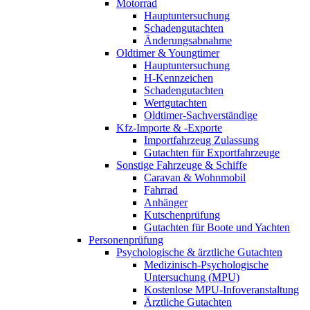
Motorrad
Hauptuntersuchung
Schadengutachten
Änderungsabnahme
Oldtimer & Youngtimer
Hauptuntersuchung
H-Kennzeichen
Schadengutachten
Wertgutachten
Oldtimer-Sachverständige
Kfz-Importe & -Exporte
Importfahrzeug Zulassung
Gutachten für Exportfahrzeuge
Sonstige Fahrzeuge & Schiffe
Caravan & Wohnmobil
Fahrrad
Anhänger
Kutschenprüfung
Gutachten für Boote und Yachten
Personenprüfung
Psychologische & ärztliche Gutachten
Medizinisch-Psychologische
Untersuchung (MPU)
Kostenlose MPU-Infoveranstaltung
Ärztliche Gutachten