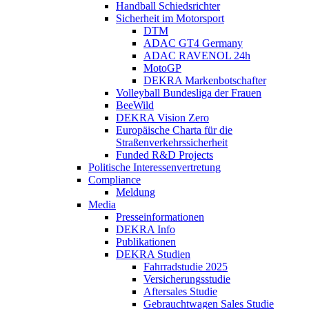
Handball Schiedsrichter
Sicherheit im Motorsport
DTM
ADAC GT4 Germany
ADAC RAVENOL 24h
MotoGP
DEKRA Markenbotschafter
Volleyball Bundesliga der Frauen
BeeWild
DEKRA Vision Zero
Europäische Charta für die
Straßenverkehrssicherheit
Funded R&D Projects
Politische Interessenvertretung
Compliance
Meldung
Media
Presseinformationen
DEKRA Info
Publikationen
DEKRA Studien
Fahrradstudie 2025
Versicherungsstudie
Aftersales Studie
Gebrauchtwagen Sales Studie