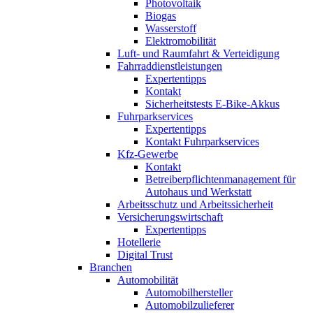
Photovoltaik
Biogas
Wasserstoff
Elektromobilität
Luft- und Raumfahrt & Verteidigung
Fahrraddienstleistungen
Expertentipps
Kontakt
Sicherheitstests E-Bike-Akkus
Fuhrparkservices
Expertentipps
Kontakt Fuhrparkservices
Kfz-Gewerbe
Kontakt
Betreiberpflichtenmanagement für
Autohaus und Werkstatt
Arbeitsschutz und Arbeitssicherheit
Versicherungswirtschaft
Expertentipps
Hotellerie
Digital Trust
Branchen
Automobilität
Automobilhersteller
Automobilzulieferer