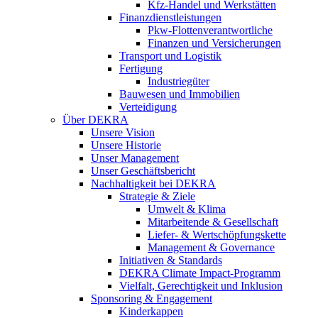
Kfz-Handel und Werkstätten
Finanzdienstleistungen
Pkw‑Flottenverantwortliche
Finanzen und Versicherungen
Transport und Logistik
Fertigung
Industriegüter
Bauwesen und Immobilien
Verteidigung
Über DEKRA
Unsere Vision
Unsere Historie
Unser Management
Unser Geschäftsbericht
Nachhaltigkeit bei DEKRA
Strategie & Ziele
Umwelt & Klima
Mitarbeitende & Gesellschaft
Liefer- & Wertschöpfungskette
Management & Governance
Initiativen & Standards
DEKRA Climate Impact-Programm
Vielfalt, Gerechtigkeit und Inklusion​
Sponsoring & Engagement
Kinderkappen