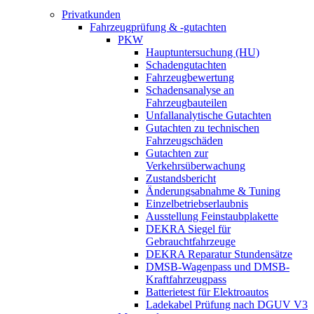
Privatkunden
Fahrzeugprüfung & -gutachten
PKW
Hauptuntersuchung (HU)
Schadengutachten
Fahrzeugbewertung
Schadensanalyse an
Fahrzeugbauteilen
Unfallanalytische Gutachten
Gutachten zu technischen
Fahrzeugschäden
Gutachten zur
Verkehrsüberwachung
Zustandsbericht
Änderungsabnahme & Tuning
Einzelbetriebserlaubnis
Ausstellung Feinstaubplakette
DEKRA Siegel für
Gebrauchtfahrzeuge
DEKRA Reparatur Stundensätze
DMSB-Wagenpass und DMSB-
Kraftfahrzeugpass
Batterietest für Elektroautos
Ladekabel Prüfung nach DGUV V3