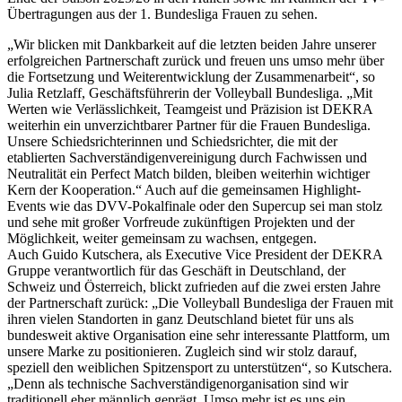
Übertragungen aus der 1. Bundesliga Frauen zu sehen.
„Wir blicken mit Dankbarkeit auf die letzten beiden Jahre unserer
erfolgreichen Partnerschaft zurück und freuen uns umso mehr über
die Fortsetzung und Weiterentwicklung der Zusammenarbeit“, so
Julia Retzlaff, Geschäftsführerin der Volleyball Bundesliga. „Mit
Werten wie Verlässlichkeit, Teamgeist und Präzision ist DEKRA
weiterhin ein unverzichtbarer Partner für die Frauen Bundesliga.
Unsere Schiedsrichterinnen und Schiedsrichter, die mit der
etablierten Sachverständigenvereinigung durch Fachwissen und
Neutralität ein Perfect Match bilden, bleiben weiterhin wichtiger
Kern der Kooperation.“ Auch auf die gemeinsamen Highlight-
Events wie das DVV-Pokalfinale oder den Supercup sei man stolz
und sehe mit großer Vorfreude zukünftigen Projekten und der
Möglichkeit, weiter gemeinsam zu wachsen, entgegen.
Auch Guido Kutschera, als Executive Vice President der DEKRA
Gruppe verantwortlich für das Geschäft in Deutschland, der
Schweiz und Österreich, blickt zufrieden auf die zwei ersten Jahre
der Partnerschaft zurück: „Die Volleyball Bundesliga der Frauen mit
ihren vielen Standorten in ganz Deutschland bietet für uns als
bundesweit aktive Organisation eine sehr interessante Plattform, um
unsere Marke zu positionieren. Zugleich sind wir stolz darauf,
speziell den weiblichen Spitzensport zu unterstützen“, so Kutschera.
„Denn als technische Sachverständigenorganisation sind wir
traditionell eher männlich geprägt. Umso mehr ist es uns ein