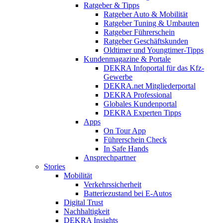
Ratgeber & Tipps
Ratgeber Auto & Mobilität
Ratgeber Tuning & Umbauten
Ratgeber Führerschein
Ratgeber Geschäftskunden
Oldtimer und Youngtimer-Tipps
Kundenmagazine & Portale
DEKRA Infoportal für das Kfz-
Gewerbe
DEKRA.net Mitgliederportal
DEKRA Professional
Globales Kundenportal
DEKRA Experten Tipps
Apps
On Tour App
Führerschein Check
In Safe Hands
Ansprechpartner
Stories
Mobilität
Verkehrssicherheit
Batteriezustand bei E-Autos
Digital Trust
Nachhaltigkeit
DEKRA Insights