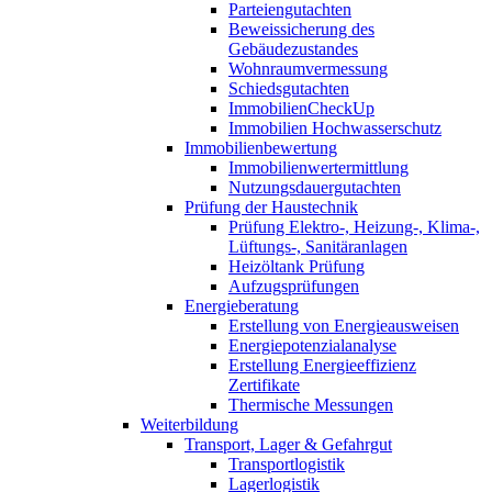
Parteiengutachten
Beweissicherung des
Gebäudezustandes
Wohnraumvermessung
Schiedsgutachten
ImmobilienCheckUp
Immobilien Hochwasserschutz
Immobilienbewertung
Immobilienwertermittlung
Nutzungsdauergutachten
Prüfung der Haustechnik
Prüfung Elektro-, Heizung-, Klima-,
Lüftungs-, Sanitäranlagen
Heizöltank Prüfung
Aufzugsprüfungen
Energieberatung
Erstellung von Energieausweisen
Energiepotenzialanalyse
Erstellung Energieeffizienz
Zertifikate
Thermische Messungen
Weiterbildung
Transport, Lager & Gefahrgut
Transportlogistik
Lagerlogistik