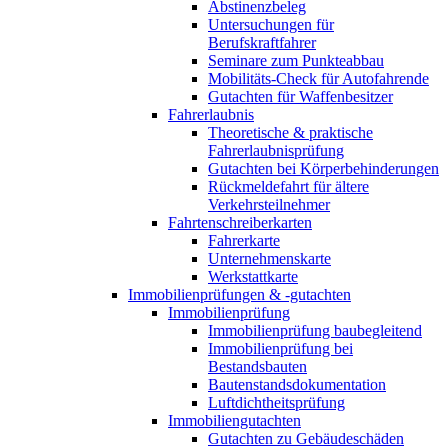
Abstinenzbeleg
Untersuchungen für
Berufskraftfahrer
Seminare zum Punkteabbau
Mobilitäts-Check für Autofahrende
Gutachten für Waffenbesitzer
Fahrerlaubnis
Theoretische & praktische
Fahrerlaubnisprüfung
Gutachten bei Körperbehinderungen
Rückmeldefahrt für ältere
Verkehrsteilnehmer
Fahrtenschreiberkarten
Fahrerkarte
Unternehmenskarte
Werkstattkarte
Immobilienprüfungen & -gutachten
Immobilienprüfung
Immobilienprüfung baubegleitend
Immobilienprüfung bei
Bestandsbauten
Bautenstandsdokumentation
Luftdichtheitsprüfung
Immobiliengutachten
Gutachten zu Gebäudeschäden