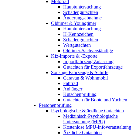
Motorrad
Hauptuntersuchung
Schadengutachten
Änderungsabnahme
Oldtimer & Youngtimer
Hauptuntersuchung
H-Kennzeichen
Schadengutachten
Wertgutachten
Oldtimer-Sachverständige
Kfz-Importe & -Exporte
Importfahrzeug Zulassung
Gutachten für Exportfahrzeuge
Sonstige Fahrzeuge & Schiffe
Caravan & Wohnmobil
Fahrrad
Anhänger
Kutschenprüfung
Gutachten für Boote und Yachten
Personenprüfung
Psychologische & ärztliche Gutachten
Medizinisch-Psychologische
Untersuchung (MPU)
Kostenlose MPU-Infoveranstaltung
Ärztliche Gutachten