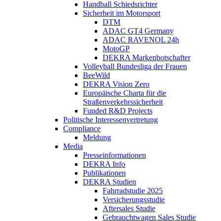
Handball Schiedsrichter
Sicherheit im Motorsport
DTM
ADAC GT4 Germany
ADAC RAVENOL 24h
MotoGP
DEKRA Markenbotschafter
Volleyball Bundesliga der Frauen
BeeWild
DEKRA Vision Zero
Europäische Charta für die
Straßenverkehrssicherheit
Funded R&D Projects
Politische Interessenvertretung
Compliance
Meldung
Media
Presseinformationen
DEKRA Info
Publikationen
DEKRA Studien
Fahrradstudie 2025
Versicherungsstudie
Aftersales Studie
Gebrauchtwagen Sales Studie