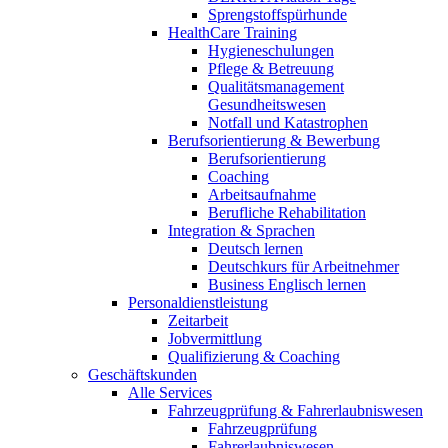
Sprengstoffspürhunde
HealthCare Training
Hygieneschulungen
Pflege & Betreuung
Qualitätsmanagement
Gesundheitswesen
Notfall und Katastrophen
Berufsorientierung & Bewerbung
Berufsorientierung
Coaching
Arbeitsaufnahme
Berufliche Rehabilitation
Integration & Sprachen
Deutsch lernen
Deutschkurs für Arbeitnehmer
Business Englisch lernen
Personaldienstleistung
Zeitarbeit
Jobvermittlung
Qualifizierung & Coaching
Geschäftskunden
Alle Services
Fahrzeugprüfung & Fahrerlaubniswesen
Fahrzeugprüfung
Fahrerlaubniswesen