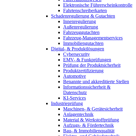
Elektronische Führerscheinkontrolle
Fahrtenschreiberkarten
Schadenregulierung & Gutachten
Innenregulierung
Außenregulierung
Fahrzeuggutachten
Fahrzeug-Managementservices
Immobiliengutachten
Digital- & Produktlösungen
Cybersecurity
EMV- & Funkprüfungen
Prüfung der Produktsicherheit
Produktzertifizierung
Automotive
Benannte und akkreditierte Stellen
Informationssicherheit &
Datenschutz
KI-Services
Industrieprüfung
Maschinen- & Gerätesicherheit
Anlagentechnik
Material & Werkstoffprüfung
Aufzugs- & Fördertechnik
Bau- & Immobilienqualität