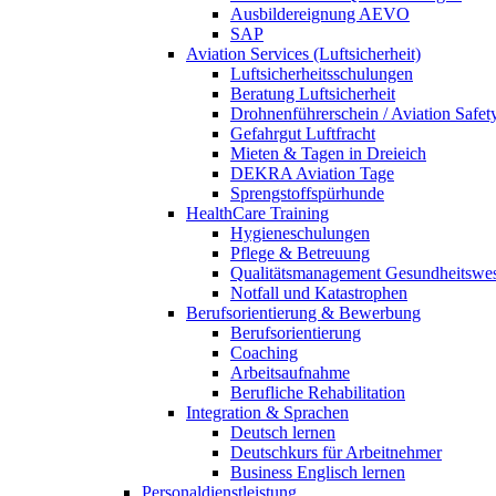
Ausbildereignung AEVO
SAP
Aviation Services (Luftsicherheit)
Luftsicherheitsschulungen
Beratung Luftsicherheit
Drohnenführerschein / Aviation Safet
Gefahrgut Luftfracht
Mieten & Tagen in Dreieich
DEKRA Aviation Tage
Sprengstoffspürhunde
HealthCare Training
Hygieneschulungen
Pflege & Betreuung
Qualitätsmanagement Gesundheitswe
Notfall und Katastrophen
Berufsorientierung & Bewerbung
Berufsorientierung
Coaching
Arbeitsaufnahme
Berufliche Rehabilitation
Integration & Sprachen
Deutsch lernen
Deutschkurs für Arbeitnehmer
Business Englisch lernen
Personaldienstleistung