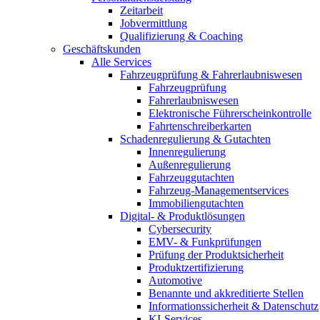
Zeitarbeit
Jobvermittlung
Qualifizierung & Coaching
Geschäftskunden
Alle Services
Fahrzeugprüfung & Fahrerlaubniswesen
Fahrzeugprüfung
Fahrerlaubniswesen
Elektronische Führerscheinkontrolle
Fahrtenschreiberkarten
Schadenregulierung & Gutachten
Innenregulierung
Außenregulierung
Fahrzeuggutachten
Fahrzeug-Managementservices
Immobiliengutachten
Digital- & Produktlösungen
Cybersecurity
EMV- & Funkprüfungen
Prüfung der Produktsicherheit
Produktzertifizierung
Automotive
Benannte und akkreditierte Stellen
Informationssicherheit & Datenschutz
KI-Services