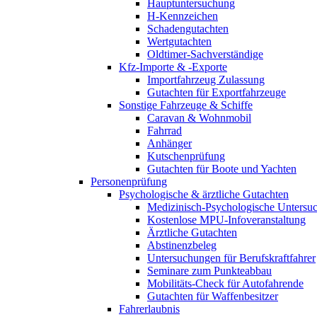
Hauptuntersuchung
H-Kennzeichen
Schadengutachten
Wertgutachten
Oldtimer-Sachverständige
Kfz-Importe & -Exporte
Importfahrzeug Zulassung
Gutachten für Exportfahrzeuge
Sonstige Fahrzeuge & Schiffe
Caravan & Wohnmobil
Fahrrad
Anhänger
Kutschenprüfung
Gutachten für Boote und Yachten
Personenprüfung
Psychologische & ärztliche Gutachten
Medizinisch-Psychologische Unters
Kostenlose MPU-Infoveranstaltung
Ärztliche Gutachten
Abstinenzbeleg
Untersuchungen für Berufskraftfahrer
Seminare zum Punkteabbau
Mobilitäts-Check für Autofahrende
Gutachten für Waffenbesitzer
Fahrerlaubnis