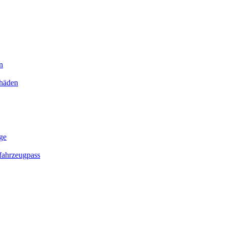
n
chäden
ge
ahrzeugpass