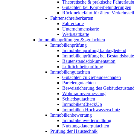
Theoretische & praktische Fahrerlaub
Gutachten bei Körperbehinderungen
Rückmeldefahrt für ältere Verkehrste
Fahrtenschreiberkarten
Fahrerkarte
Unternehmenskarte
Werkstattkarte
Immobilienprüfungen & -gutachten
Immobilienprüfung
Immobilienprüfung baubegleitend
Immobilienprüfung bei Bestandsbaut
Bautenstandsdokumentation
Luftdichtheitsprüfung
Immobiliengutachten
Gutachten zu Gebäudeschäden
Parteiengutachten
Beweissicherung des Gebäudezustan
Wohnraumvermessung
Schiedsgutachten
ImmobilienCheckUp
Immobilien Hochwasserschutz
Immobilienbewertung
Immobilienwertermittlung
Nutzungsdauergutachten
Prüfung der Haustechnik