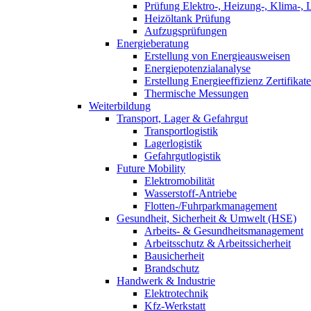
Prüfung Elektro-, Heizung-, Klima-, 
Heizöltank Prüfung
Aufzugsprüfungen
Energieberatung
Erstellung von Energieausweisen
Energiepotenzialanalyse
Erstellung Energieeffizienz Zertifikate
Thermische Messungen
Weiterbildung
Transport, Lager & Gefahrgut
Transportlogistik
Lagerlogistik
Gefahrgutlogistik
Future Mobility
Elektromobilität
Wasserstoff-Antriebe
Flotten-/Fuhrparkmanagement
Gesundheit, Sicherheit & Umwelt (HSE)
Arbeits- & Gesundheitsmanagement
Arbeitsschutz & Arbeitssicherheit
Bausicherheit
Brandschutz
Handwerk & Industrie
Elektrotechnik
Kfz-Werkstatt