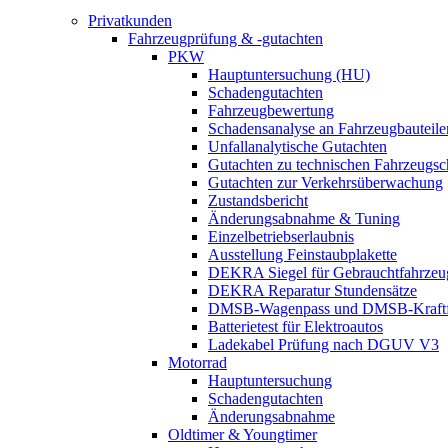
Privatkunden
Fahrzeugprüfung & -gutachten
PKW
Hauptuntersuchung (HU)
Schadengutachten
Fahrzeugbewertung
Schadensanalyse an Fahrzeugbauteile
Unfallanalytische Gutachten
Gutachten zu technischen Fahrzeugs
Gutachten zur Verkehrsüberwachung
Zustandsbericht
Änderungsabnahme & Tuning
Einzelbetriebserlaubnis
Ausstellung Feinstaubplakette
DEKRA Siegel für Gebrauchtfahrzeu
DEKRA Reparatur Stundensätze
DMSB-Wagenpass und DMSB-Kraftf
Batterietest für Elektroautos
Ladekabel Prüfung nach DGUV V3
Motorrad
Hauptuntersuchung
Schadengutachten
Änderungsabnahme
Oldtimer & Youngtimer