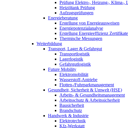
Prüfung Elektro-, Heizung-, Klima-, 
Heizöltank Prüfung
Aufzugsprüfungen
Energieberatung
Erstellung von Energieausweisen
Energiepotenzialanalyse
Erstellung Energieeffizienz Zertifikate
Thermische Messungen
Weiterbildung
Transport, Lager & Gefahrgut
Transportlogistik
Lagerlogistik
Gefahrgutlogistik
Future Mobility
Elektromobilität
Wasserstoff-Antriebe
Flotten-/Fuhrparkmanagement
Gesundheit, Sicherheit & Umwelt (HSE)
Arbeits- & Gesundheitsmanagement
Arbeitsschutz & Arbeitssicherheit
Bausicherheit
Brandschutz
Handwerk & Industrie
Elektrotechnik
Kfz-Werkstatt