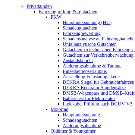
Privatkunden
Fahrzeugprüfung & -gutachten
PKW
Hauptuntersuchung (HU)
Schadengutachten
Fahrzeugbewertung
Schadensanalyse an Fahrzeugbauteile
Unfallanalytische Gutachten
Gutachten zu technischen Fahrzeugs
Gutachten zur Verkehrsüberwachung
Zustandsbericht
Änderungsabnahme & Tuning
Einzelbetriebserlaubnis
Ausstellung Feinstaubplakette
DEKRA Siegel für Gebrauchtfahrzeu
DEKRA Reparatur Stundensätze
DMSB-Wagenpass und DMSB-Kraftf
Batterietest für Elektroautos
Ladekabel Prüfung nach DGUV V3
Motorrad
Hauptuntersuchung
Schadengutachten
Änderungsabnahme
Oldtimer & Youngtimer