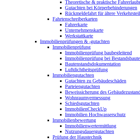
Theoretische & praktische Fahrerlaub
Gutachten bei Körperbehinderungen
Rückmeldefahrt für ältere Verkehrste
Fahrtenschreiberkarten
Fahrerkarte
Unternehmenskarte
Werkstattkarte
Immobilienprüfungen & -gutachten
Immobilienprüfung
Immobilienprüfung baubegleitend
Immobilienprüfung bei Bestandsbaut
Bautenstandsdokumentation
Luftdichtheitsprüfung
Immobiliengutachten
Gutachten zu Gebäudeschäden
Parteiengutachten
Beweissicherung des Gebäudezustan
Wohnraumvermessung
Schiedsgutachten
ImmobilienCheckUp
Immobilien Hochwasserschutz
Immobilienbewertung
Immobilienwertermittlung
Nutzungsdauergutachten
Prüfung der Haustechnik