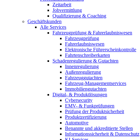
Zeitarbeit
Jobvermittlung
Qualifizierung & Coaching
Geschäftskunden
Alle Services
Fahrzeugprüfung & Fahrerlaubniswesen
Fahrzeugprüfung
Fahrerlaubniswesen
Elektronische Führerscheinkontrolle
Fahrtenschreiberkarten
Schadenregulierung & Gutachten
Innenregulierung
Außenregulierung
Fahrzeuggutachten
Fahrzeug-Managementservices
Immobiliengutachten
Digital- & Produktlösungen
Cybersecurity
EMV- & Funkprüfungen
Prüfung der Produktsicherheit
Produktzertifizierung
Automotive
Benannte und akkreditierte Stellen
Informationssicherheit & Datenschutz
KI-Services