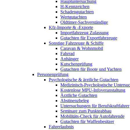
Hauptuntersuchung
H-Kennzeichen
Schadengutachten
Wertgutachten
Oldtimer-Sachverständige
Kfz-Importe & -Exporte
Importfahrzeug Zulassung
Gutachten für Exportfahrzeuge
Sonstige Fahrzeuge & Schiffe
Caravan & Wohnmobil
Fahrrad
Anhänger
Kutschenprüfung
Gutachten für Boote und Yachten
Personenprüfung
Psychologische & ärztliche Gutachten
Medizinisch-Psychologische Unters
Kostenlose MPU-Infoveranstaltung
Ärztliche Gutachten
Abstinenzbeleg
Untersuchungen für Berufskraftfahrer
Seminare zum Punkteabbau
Mobilitäts-Check für Autofahrende
Gutachten für Waffenbesitzer
Fahrerlaubnis