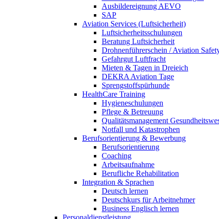
Ausbildereignung AEVO
SAP
Aviation Services (Luftsicherheit)
Luftsicherheitsschulungen
Beratung Luftsicherheit
Drohnenführerschein / Aviation Safet
Gefahrgut Luftfracht
Mieten & Tagen in Dreieich
DEKRA Aviation Tage
Sprengstoffspürhunde
HealthCare Training
Hygieneschulungen
Pflege & Betreuung
Qualitätsmanagement Gesundheitswe
Notfall und Katastrophen
Berufsorientierung & Bewerbung
Berufsorientierung
Coaching
Arbeitsaufnahme
Berufliche Rehabilitation
Integration & Sprachen
Deutsch lernen
Deutschkurs für Arbeitnehmer
Business Englisch lernen
Personaldienstleistung