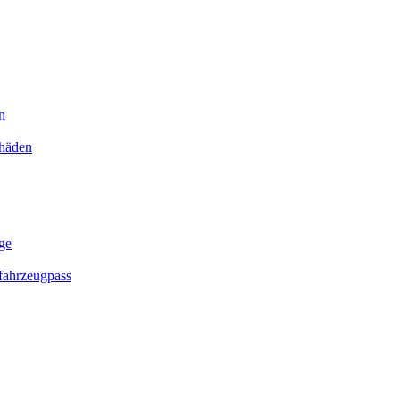
n
chäden
ge
ahrzeugpass