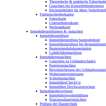
Theoretische & praktische Fahrerlaub
Gutachten bei Körperbehinderungen
Rückmeldefahrt für ältere Verkehrste
Fahrtenschreiberkarten
Fahrerkarte
Unternehmenskarte
Werkstattkarte
Immobilienprüfungen & -gutachten
Immobilienprüfung
Immobilienprüfung baubegleitend
Immobilienprüfung bei Bestandsbaut
Bautenstandsdokumentation
Luftdichtheitsprüfung
Immobiliengutachten
Gutachten zu Gebäudeschäden
Parteiengutachten
Beweissicherung des Gebäudezustan
Wohnraumvermessung
Schiedsgutachten
ImmobilienCheckUp
Immobilien Hochwasserschutz
Immobilienbewertung
Immobilienwertermittlung
Nutzungsdauergutachten
Prüfung der Haustechnik