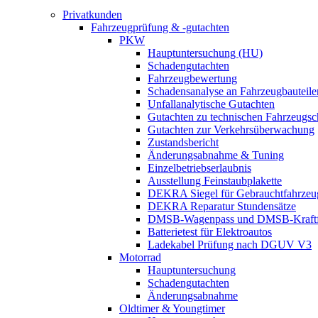
Privatkunden
Fahrzeugprüfung & -gutachten
PKW
Hauptuntersuchung (HU)
Schadengutachten
Fahrzeugbewertung
Schadensanalyse an Fahrzeugbauteile
Unfallanalytische Gutachten
Gutachten zu technischen Fahrzeugs
Gutachten zur Verkehrsüberwachung
Zustandsbericht
Änderungsabnahme & Tuning
Einzelbetriebserlaubnis
Ausstellung Feinstaubplakette
DEKRA Siegel für Gebrauchtfahrzeu
DEKRA Reparatur Stundensätze
DMSB-Wagenpass und DMSB-Kraftf
Batterietest für Elektroautos
Ladekabel Prüfung nach DGUV V3
Motorrad
Hauptuntersuchung
Schadengutachten
Änderungsabnahme
Oldtimer & Youngtimer