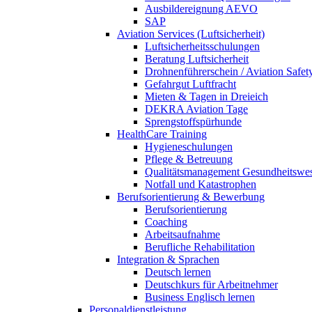
Ausbildereignung AEVO
SAP
Aviation Services (Luftsicherheit)
Luftsicherheitsschulungen
Beratung Luftsicherheit
Drohnenführerschein / Aviation Safet
Gefahrgut Luftfracht
Mieten & Tagen in Dreieich
DEKRA Aviation Tage
Sprengstoffspürhunde
HealthCare Training
Hygieneschulungen
Pflege & Betreuung
Qualitätsmanagement Gesundheitswe
Notfall und Katastrophen
Berufsorientierung & Bewerbung
Berufsorientierung
Coaching
Arbeitsaufnahme
Berufliche Rehabilitation
Integration & Sprachen
Deutsch lernen
Deutschkurs für Arbeitnehmer
Business Englisch lernen
Personaldienstleistung