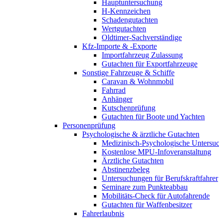
Hauptuntersuchung
H-Kennzeichen
Schadengutachten
Wertgutachten
Oldtimer-Sachverständige
Kfz-Importe & -Exporte
Importfahrzeug Zulassung
Gutachten für Exportfahrzeuge
Sonstige Fahrzeuge & Schiffe
Caravan & Wohnmobil
Fahrrad
Anhänger
Kutschenprüfung
Gutachten für Boote und Yachten
Personenprüfung
Psychologische & ärztliche Gutachten
Medizinisch-Psychologische Unters
Kostenlose MPU-Infoveranstaltung
Ärztliche Gutachten
Abstinenzbeleg
Untersuchungen für Berufskraftfahrer
Seminare zum Punkteabbau
Mobilitäts-Check für Autofahrende
Gutachten für Waffenbesitzer
Fahrerlaubnis