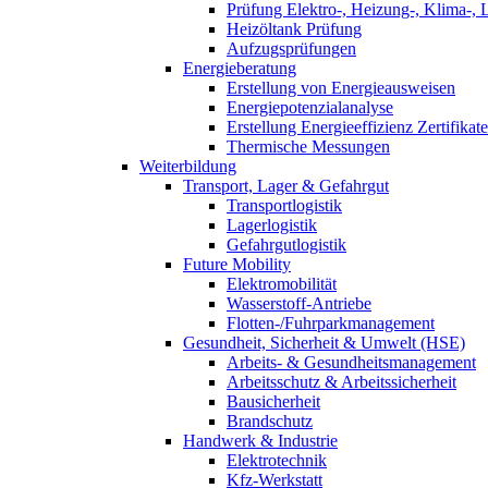
Prüfung Elektro-, Heizung-, Klima-, 
Heizöltank Prüfung
Aufzugsprüfungen
Energieberatung
Erstellung von Energieausweisen
Energiepotenzialanalyse
Erstellung Energieeffizienz Zertifikate
Thermische Messungen
Weiterbildung
Transport, Lager & Gefahrgut
Transportlogistik
Lagerlogistik
Gefahrgutlogistik
Future Mobility
Elektromobilität
Wasserstoff-Antriebe
Flotten-/Fuhrparkmanagement
Gesundheit, Sicherheit & Umwelt (HSE)
Arbeits- & Gesundheitsmanagement
Arbeitsschutz & Arbeitssicherheit
Bausicherheit
Brandschutz
Handwerk & Industrie
Elektrotechnik
Kfz-Werkstatt