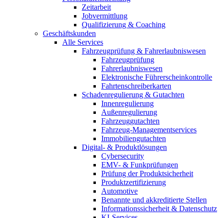
Zeitarbeit
Jobvermittlung
Qualifizierung & Coaching
Geschäftskunden
Alle Services
Fahrzeugprüfung & Fahrerlaubniswesen
Fahrzeugprüfung
Fahrerlaubniswesen
Elektronische Führerscheinkontrolle
Fahrtenschreiberkarten
Schadenregulierung & Gutachten
Innenregulierung
Außenregulierung
Fahrzeuggutachten
Fahrzeug-Managementservices
Immobiliengutachten
Digital- & Produktlösungen
Cybersecurity
EMV- & Funkprüfungen
Prüfung der Produktsicherheit
Produktzertifizierung
Automotive
Benannte und akkreditierte Stellen
Informationssicherheit & Datenschutz
KI-Services