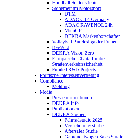
Handball Schiedsrichter
Sicherheit im Motorsport
DTM
ADAC GT4 Germany
ADAC RAVENOL 24h
MotoGP
DEKRA Markenbotschafter
Volleyball Bundesliga der Frauen
BeeWild
DEKRA Vision Zero
Europäische Charta für die
Straßenverkehrssicherheit
Funded R&D Projects
Politische Interessenvertretung
Compliance
Meldung
Media
Presseinformationen
DEKRA Info
Publikationen
DEKRA Studien
Fahrradstudie 2025
Versicherungsstudie
Aftersales Studie
Gebrauchtwagen Sales Studie