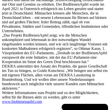
mit Obst und Gemüse zu erhöhen. Der BioBienenApfel wurde im
April 2021 in Österreich erfolgreich ins Leben gerufen und startet
jetzt in Deutschland. Mitmachen können alle Menschen, die in
Deutschland leben – mit neuem Lebensraum für Bienen auf kleinen
und auf großen Flächen: Jeder Beitrag zählt, egal ob von
Privatleuten, Städten und Gemeinden, öffentlichen Institutionen oder
Unternehmen.
„Das Projekt BioBienenApfel zeigt, wie die Menschen
unkompliziert und lebensnah in den notwendigen Wandel
eingebunden werden können, und wie sich langfristige Visionen mit
konkreten Maßnahmen erfolgreich ergänzen“, so Othmar Karas, 1.
Vizepräsident des EU-Parlaments. „Deshalb ist der BioBienenApfel
europaweit die erste Initiative, mit der das EU-Parlament eine
Kooperation im Sinne des Green Deal beschlossen hat.“
DEKRA unterstützt den Ansatz des Projekts, die ganze Gesellschaft
ins Tun zu bringen, so Guido Kutschera: „Wir bringen uns selbst ein
mit eigenen Flächen, allen voran am DEKRA Lausitzring in
Brandenburg. Und wir wollen über unsere Niederlassungen
bundesweit auch möglichst viele unserer Kunden zum Mitmachen
aktivieren.“
Weitere Informationen zum Projekt und zu den Möglichkeiten,
selbst für die Bienen aktiv zu werden, gibt es unter
www.biobienenapfel.com