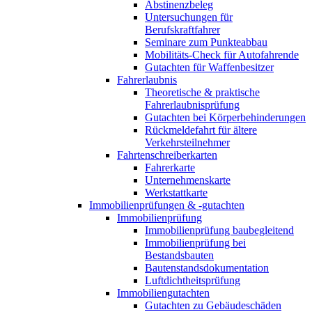
Abstinenzbeleg
Untersuchungen für
Berufskraftfahrer
Seminare zum Punkteabbau
Mobilitäts-Check für Autofahrende
Gutachten für Waffenbesitzer
Fahrerlaubnis
Theoretische & praktische
Fahrerlaubnisprüfung
Gutachten bei Körperbehinderungen
Rückmeldefahrt für ältere
Verkehrsteilnehmer
Fahrtenschreiberkarten
Fahrerkarte
Unternehmenskarte
Werkstattkarte
Immobilienprüfungen & -gutachten
Immobilienprüfung
Immobilienprüfung baubegleitend
Immobilienprüfung bei
Bestandsbauten
Bautenstandsdokumentation
Luftdichtheitsprüfung
Immobiliengutachten
Gutachten zu Gebäudeschäden