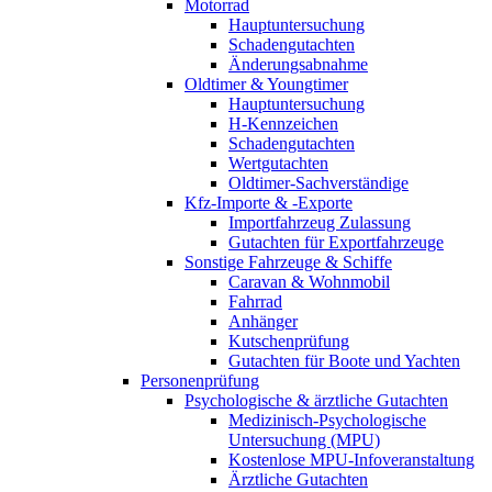
Motorrad
Hauptuntersuchung
Schadengutachten
Änderungsabnahme
Oldtimer & Youngtimer
Hauptuntersuchung
H-Kennzeichen
Schadengutachten
Wertgutachten
Oldtimer-Sachverständige
Kfz-Importe & -Exporte
Importfahrzeug Zulassung
Gutachten für Exportfahrzeuge
Sonstige Fahrzeuge & Schiffe
Caravan & Wohnmobil
Fahrrad
Anhänger
Kutschenprüfung
Gutachten für Boote und Yachten
Personenprüfung
Psychologische & ärztliche Gutachten
Medizinisch-Psychologische
Untersuchung (MPU)
Kostenlose MPU-Infoveranstaltung
Ärztliche Gutachten