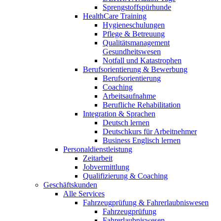
Sprengstoffspürhunde
HealthCare Training
Hygieneschulungen
Pflege & Betreuung
Qualitätsmanagement
Gesundheitswesen
Notfall und Katastrophen
Berufsorientierung & Bewerbung
Berufsorientierung
Coaching
Arbeitsaufnahme
Berufliche Rehabilitation
Integration & Sprachen
Deutsch lernen
Deutschkurs für Arbeitnehmer
Business Englisch lernen
Personaldienstleistung
Zeitarbeit
Jobvermittlung
Qualifizierung & Coaching
Geschäftskunden
Alle Services
Fahrzeugprüfung & Fahrerlaubniswesen
Fahrzeugprüfung
Fahrerlaubniswesen