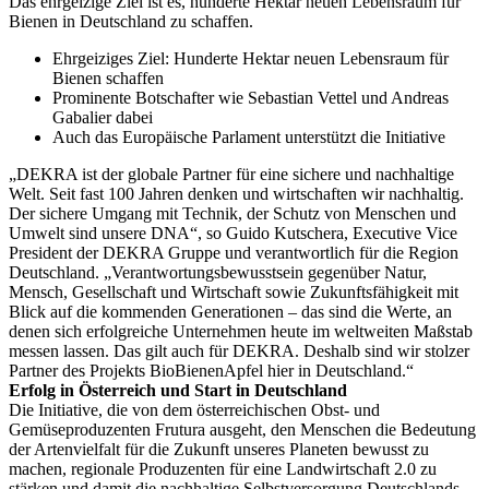
Das ehrgeizige Ziel ist es, hunderte Hektar neuen Lebensraum für
Bienen in Deutschland zu schaffen.
Ehrgeiziges Ziel: Hunderte Hektar neuen Lebensraum für
Bienen schaffen
Prominente Botschafter wie Sebastian Vettel und Andreas
Gabalier dabei
Auch das Europäische Parlament unterstützt die Initiative
„DEKRA ist der globale Partner für eine sichere und nachhaltige
Welt. Seit fast 100 Jahren denken und wirtschaften wir nachhaltig.
Der sichere Umgang mit Technik, der Schutz von Menschen und
Umwelt sind unsere DNA“, so Guido Kutschera, Executive Vice
President der DEKRA Gruppe und verantwortlich für die Region
Deutschland. „Verantwortungsbewusstsein gegenüber Natur,
Mensch, Gesellschaft und Wirtschaft sowie Zukunftsfähigkeit mit
Blick auf die kommenden Generationen – das sind die Werte, an
denen sich erfolgreiche Unternehmen heute im weltweiten Maßstab
messen lassen. Das gilt auch für DEKRA. Deshalb sind wir stolzer
Partner des Projekts BioBienenApfel hier in Deutschland.“
Erfolg in Österreich und Start in Deutschland
Die Initiative, die von dem österreichischen Obst- und
Gemüseproduzenten Frutura ausgeht, den Menschen die Bedeutung
der Artenvielfalt für die Zukunft unseres Planeten bewusst zu
machen, regionale Produzenten für eine Landwirtschaft 2.0 zu
stärken und damit die nachhaltige Selbstversorgung Deutschlands