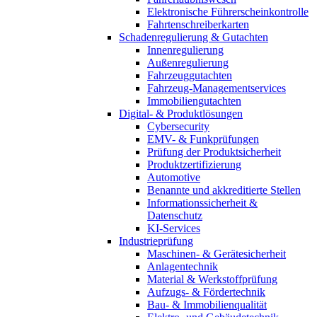
Elektronische Führerscheinkontrolle
Fahrtenschreiberkarten
Schadenregulierung & Gutachten
Innenregulierung
Außenregulierung
Fahrzeuggutachten
Fahrzeug-Managementservices
Immobiliengutachten
Digital- & Produktlösungen
Cybersecurity
EMV- & Funkprüfungen
Prüfung der Produktsicherheit
Produktzertifizierung
Automotive
Benannte und akkreditierte Stellen
Informationssicherheit &
Datenschutz
KI-Services
Industrieprüfung
Maschinen- & Gerätesicherheit
Anlagentechnik
Material & Werkstoffprüfung
Aufzugs- & Fördertechnik
Bau- & Immobilienqualität