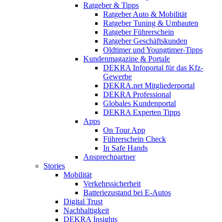
Ratgeber & Tipps
Ratgeber Auto & Mobilität
Ratgeber Tuning & Umbauten
Ratgeber Führerschein
Ratgeber Geschäftskunden
Oldtimer und Youngtimer-Tipps
Kundenmagazine & Portale
DEKRA Infoportal für das Kfz-
Gewerbe
DEKRA.net Mitgliederportal
DEKRA Professional
Globales Kundenportal
DEKRA Experten Tipps
Apps
On Tour App
Führerschein Check
In Safe Hands
Ansprechpartner
Stories
Mobilität
Verkehrssicherheit
Batteriezustand bei E-Autos
Digital Trust
Nachhaltigkeit
DEKRA Insights