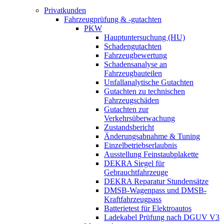
Privatkunden
Fahrzeugprüfung & -gutachten
PKW
Hauptuntersuchung (HU)
Schadengutachten
Fahrzeugbewertung
Schadensanalyse an
Fahrzeugbauteilen
Unfallanalytische Gutachten
Gutachten zu technischen
Fahrzeugschäden
Gutachten zur
Verkehrsüberwachung
Zustandsbericht
Änderungsabnahme & Tuning
Einzelbetriebserlaubnis
Ausstellung Feinstaubplakette
DEKRA Siegel für
Gebrauchtfahrzeuge
DEKRA Reparatur Stundensätze
DMSB-Wagenpass und DMSB-
Kraftfahrzeugpass
Batterietest für Elektroautos
Ladekabel Prüfung nach DGUV V3