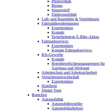
Photovoltaik
Biogas
Wasserstoff
Elektromobilität
Luft- und Raumfahrt & Verteidigung
Fahrraddienstleistungen
Expertentipps
Kontakt
Sicherheitstests E-Bike-Akkus
Fuhrparkservices
Expertentipps
Kontakt Fuhrparkservices
Kfz-Gewerbe
Kontakt
Betreiberpflichtenmanagement für
Autohaus und Werkstatt
Arbeitsschutz und Arbeitssicherheit
Versicherungswirtschaft
Expertentipps
Hotellerie
Digital Trust
Branchen
Automobilität
Automobilhersteller
Automobilzulieferer