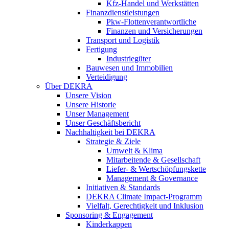
Kfz-Handel und Werkstätten
Finanzdienstleistungen
Pkw‑Flottenverantwortliche
Finanzen und Versicherungen
Transport und Logistik
Fertigung
Industriegüter
Bauwesen und Immobilien
Verteidigung
Über DEKRA
Unsere Vision
Unsere Historie
Unser Management
Unser Geschäftsbericht
Nachhaltigkeit bei DEKRA
Strategie & Ziele
Umwelt & Klima
Mitarbeitende & Gesellschaft
Liefer- & Wertschöpfungskette
Management & Governance
Initiativen & Standards
DEKRA Climate Impact-Programm
Vielfalt, Gerechtigkeit und Inklusion​
Sponsoring & Engagement
Kinderkappen