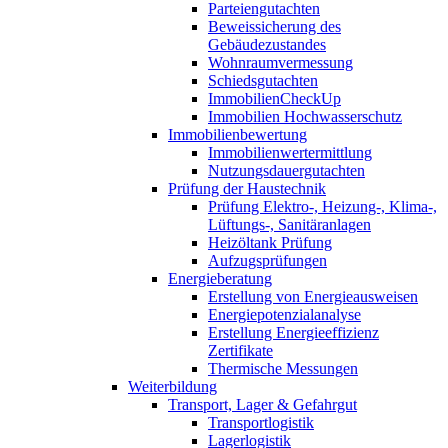
Parteiengutachten
Beweissicherung des
Gebäudezustandes
Wohnraumvermessung
Schiedsgutachten
ImmobilienCheckUp
Immobilien Hochwasserschutz
Immobilienbewertung
Immobilienwertermittlung
Nutzungsdauergutachten
Prüfung der Haustechnik
Prüfung Elektro-, Heizung-, Klima-,
Lüftungs-, Sanitäranlagen
Heizöltank Prüfung
Aufzugsprüfungen
Energieberatung
Erstellung von Energieausweisen
Energiepotenzialanalyse
Erstellung Energieeffizienz
Zertifikate
Thermische Messungen
Weiterbildung
Transport, Lager & Gefahrgut
Transportlogistik
Lagerlogistik