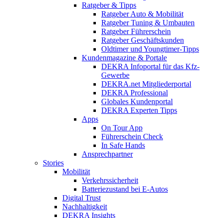
Ratgeber & Tipps
Ratgeber Auto & Mobilität
Ratgeber Tuning & Umbauten
Ratgeber Führerschein
Ratgeber Geschäftskunden
Oldtimer und Youngtimer-Tipps
Kundenmagazine & Portale
DEKRA Infoportal für das Kfz-
Gewerbe
DEKRA.net Mitgliederportal
DEKRA Professional
Globales Kundenportal
DEKRA Experten Tipps
Apps
On Tour App
Führerschein Check
In Safe Hands
Ansprechpartner
Stories
Mobilität
Verkehrssicherheit
Batteriezustand bei E-Autos
Digital Trust
Nachhaltigkeit
DEKRA Insights