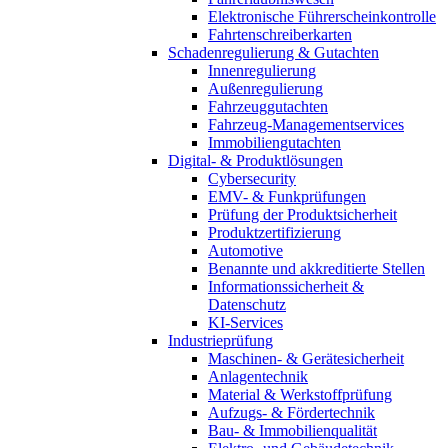
Elektronische Führerscheinkontrolle
Fahrtenschreiberkarten
Schadenregulierung & Gutachten
Innenregulierung
Außenregulierung
Fahrzeuggutachten
Fahrzeug-Managementservices
Immobiliengutachten
Digital- & Produktlösungen
Cybersecurity
EMV- & Funkprüfungen
Prüfung der Produktsicherheit
Produktzertifizierung
Automotive
Benannte und akkreditierte Stellen
Informationssicherheit &
Datenschutz
KI-Services
Industrieprüfung
Maschinen- & Gerätesicherheit
Anlagentechnik
Material & Werkstoffprüfung
Aufzugs- & Fördertechnik
Bau- & Immobilienqualität