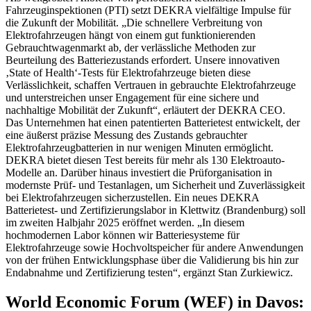
Fahrzeuginspektionen (PTI) setzt DEKRA vielfältige Impulse für
die Zukunft der Mobilität. „Die schnellere Verbreitung von
Elektrofahrzeugen hängt von einem gut funktionierenden
Gebrauchtwagenmarkt ab, der verlässliche Methoden zur
Beurteilung des Batteriezustands erfordert. Unsere innovativen
‚State of Health‘-Tests für Elektrofahrzeuge bieten diese
Verlässlichkeit, schaffen Vertrauen in gebrauchte Elektrofahrzeuge
und unterstreichen unser Engagement für eine sichere und
nachhaltige Mobilität der Zukunft“, erläutert der DEKRA CEO.
Das Unternehmen hat einen patentierten Batterietest entwickelt, der
eine äußerst präzise Messung des Zustands gebrauchter
Elektrofahrzeugbatterien in nur wenigen Minuten ermöglicht.
DEKRA bietet diesen Test bereits für mehr als 130 Elektroauto-
Modelle an. Darüber hinaus investiert die Prüforganisation in
modernste Prüf- und Testanlagen, um Sicherheit und Zuverlässigkeit
bei Elektrofahrzeugen sicherzustellen. Ein neues DEKRA
Batterietest- und Zertifizierungslabor in Klettwitz (Brandenburg) soll
im zweiten Halbjahr 2025 eröffnet werden. „In diesem
hochmodernen Labor können wir Batteriesysteme für
Elektrofahrzeuge sowie Hochvoltspeicher für andere Anwendungen
von der frühen Entwicklungsphase über die Validierung bis hin zur
Endabnahme und Zertifizierung testen“, ergänzt Stan Zurkiewicz.
World Economic Forum (WEF) in Davos: