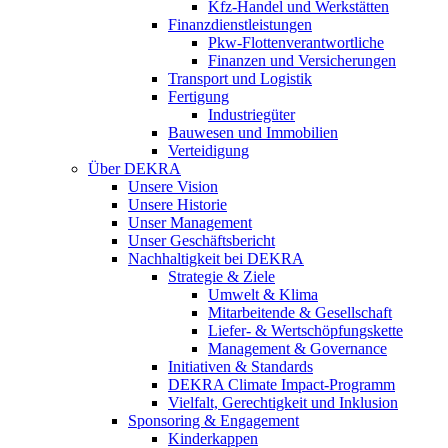
Kfz-Handel und Werkstätten
Finanzdienstleistungen
Pkw‑Flottenverantwortliche
Finanzen und Versicherungen
Transport und Logistik
Fertigung
Industriegüter
Bauwesen und Immobilien
Verteidigung
Über DEKRA
Unsere Vision
Unsere Historie
Unser Management
Unser Geschäftsbericht
Nachhaltigkeit bei DEKRA
Strategie & Ziele
Umwelt & Klima
Mitarbeitende & Gesellschaft
Liefer- & Wertschöpfungskette
Management & Governance
Initiativen & Standards
DEKRA Climate Impact-Programm
Vielfalt, Gerechtigkeit und Inklusion​
Sponsoring & Engagement
Kinderkappen