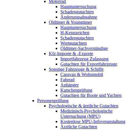
Motorrad
Hauptuntersuchung
Schadengutachten
Änderungsabnahme
Oldtimer & Youngtimer
Hauptuntersuchung
H-Kennzeichen
Schadengutachten
Wertgutachten
Oldtimer-Sachverständige
Kfz-Importe & -Exporte
Importfahrzeug Zulassung
Gutachten für Exportfahrzeuge
Sonstige Fahrzeuge & Schiffe
Caravan & Wohnmobil
Fahrrad
Anhänger
Kutschenprüfung
Gutachten für Boote und Yachten
Personenprüfung
Psychologische & ärztliche Gutachten
Medizinisch-Psychologische
Untersuchung (MPU)
Kostenlose MPU-Infoveranstaltung
Ärztliche Gutachten