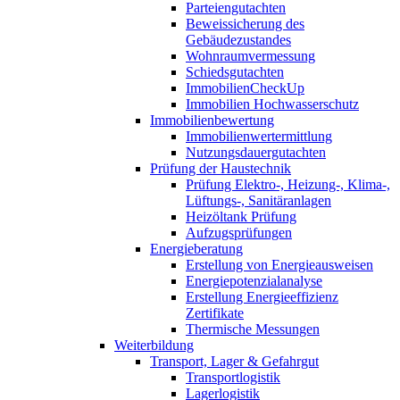
Parteiengutachten
Beweissicherung des
Gebäudezustandes
Wohnraumvermessung
Schiedsgutachten
ImmobilienCheckUp
Immobilien Hochwasserschutz
Immobilienbewertung
Immobilienwertermittlung
Nutzungsdauergutachten
Prüfung der Haustechnik
Prüfung Elektro-, Heizung-, Klima-,
Lüftungs-, Sanitäranlagen
Heizöltank Prüfung
Aufzugsprüfungen
Energieberatung
Erstellung von Energieausweisen
Energiepotenzialanalyse
Erstellung Energieeffizienz
Zertifikate
Thermische Messungen
Weiterbildung
Transport, Lager & Gefahrgut
Transportlogistik
Lagerlogistik