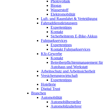
Photovoltaik
Biogas
Wasserstoff
Elektromobilität
Luft- und Raumfahrt & Verteidigung
Fahrraddienstleistungen
Expertentipps
Kontakt
Sicherheitstests E-Bike-Akkus
Fuhrparkservices
Expertentipps
Kontakt Fuhrparkservices
Kfz-Gewerbe
Kontakt
Betreiberpflichtenmanagement für
Autohaus und Werkstatt
Arbeitsschutz und Arbeitssicherheit
Versicherungswirtschaft
Expertentipps
Hotellerie
Digital Trust
Branchen
Automobilität
Automobilhersteller
Automobilzulieferer