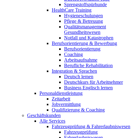
Sprengstoffspürhunde
HealthCare Training
Hygieneschulungen
Pflege & Betreuung
Qualitätsmanagement
Gesundheitswesen
Notfall und Katastrophen
Berufsorientierung & Bewerbung
Berufsorientierung
Coaching
Arbeitsaufnahme
Berufliche Rehabilitation
Integration & Sprachen
Deutsch lernen
Deutschkurs für Arbeitnehmer
Business Englisch lernen
Personaldienstleistung
Zeitarbeit
Jobvermittlung
Qualifizierung & Coaching
Geschäftskunden
Alle Services
Fahrzeugprüfung & Fahrerlaubniswesen
Fahrzeugprüfung
Fahrerlaubniswesen