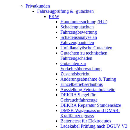
Privatkunden
Fahrzeugprüfung & -gutachten
PKW
Hauptuntersuchung (HU)
Schadengutachten
Fahrzeugbewertung
Schadensanalyse an
Fahrzeugbauteilen
Unfallanalytische Gutachten
Gutachten zu technischen
Fahrzeugschäden
Gutachten zur
Verkehrsüberwachung
Zustandsbericht
Änderungsabnahme & Tuning
Einzelbetriebserlaubnis
Ausstellung Feinstaubplakette
DEKRA Siegel für
Gebrauchtfahrzeuge
DEKRA Reparatur Stundensätze
DMSB-Wagenpass und DMSB-
Kraftfahrzeugpass
Batterietest für Elektroautos
Ladekabel Prüfung nach DGUV V3