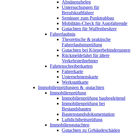
Abstinenzbeleg
Untersuchungen für
Berufskraftfahrer
Seminare zum Punkteabbau
Mobilitäts-Check für Autofahrende
Gutachten für Waffenbesitzer
Fahrerlaubnis
Theoretische & praktische
Fahrerlaubnisprüfung
Gutachten bei Körperbehinderungen
Rückmeldefahrt für ältere
Verkehrsteilnehmer
Fahrtenschreiberkarten
Fahrerkarte
Unternehmenskarte
Werkstattkarte
Immobilienprüfungen & -gutachten
Immobilienprüfung
Immobilienprüfung baubegleitend
Immobilienprüfung bei
Bestandsbauten
Bautenstandsdokumentation
Luftdichtheitsprüfung
Immobiliengutachten
Gutachten zu Gebäudeschäden