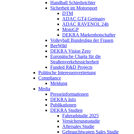
Handball Schiedsrichter
Sicherheit im Motorsport
DTM
ADAC GT4 Germany
ADAC RAVENOL 24h
MotoGP
DEKRA Markenbotschafter
Volleyball Bundesliga der Frauen
BeeWild
DEKRA Vision Zero
Europäische Charta für die
Straßenverkehrssicherheit
Funded R&D Projects
Politische Interessenvertretung
Compliance
Meldung
Media
Presseinformationen
DEKRA Info
Publikationen
DEKRA Studien
Fahrradstudie 2025
Versicherungsstudie
Aftersales Studie
Gebrauchtwagen Sales Studie