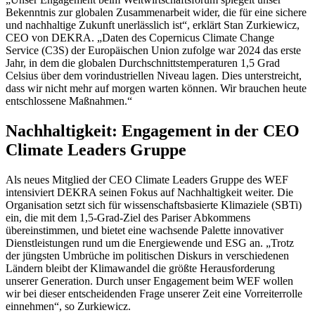
Bekenntnis zur globalen Zusammenarbeit wider, die für eine sichere
und nachhaltige Zukunft unerlässlich ist“, erklärt Stan Zurkiewicz,
CEO von DEKRA. „Daten des Copernicus Climate Change
Service (C3S) der Europäischen Union zufolge war 2024 das erste
Jahr, in dem die globalen Durchschnittstemperaturen 1,5 Grad
Celsius über dem vorindustriellen Niveau lagen. Dies unterstreicht,
dass wir nicht mehr auf morgen warten können. Wir brauchen heute
entschlossene Maßnahmen.“
Nachhaltigkeit: Engagement in der CEO
Climate Leaders Gruppe
Als neues Mitglied der CEO Climate Leaders Gruppe des WEF
intensiviert DEKRA seinen Fokus auf Nachhaltigkeit weiter. Die
Organisation setzt sich für wissenschaftsbasierte Klimaziele (SBTi)
ein, die mit dem 1,5-Grad-Ziel des Pariser Abkommens
übereinstimmen, und bietet eine wachsende Palette innovativer
Dienstleistungen rund um die Energiewende und ESG an. „Trotz
der jüngsten Umbrüche im politischen Diskurs in verschiedenen
Ländern bleibt der Klimawandel die größte Herausforderung
unserer Generation. Durch unser Engagement beim WEF wollen
wir bei dieser entscheidenden Frage unserer Zeit eine Vorreiterrolle
einnehmen“, so Zurkiewicz.