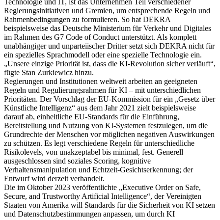
Technologie und IT, ist das Unternehmen Teil verschiedener
Regierungsinitiativen und Gremien, um entsprechende Regeln und
Rahmenbedingungen zu formulieren. So hat DEKRA
beispielsweise das Deutsche Ministerium für Verkehr und Digitales
im Rahmen des G7 Code of Conduct unterstützt. Als komplett
unabhängiger und unparteiischer Dritter setzt sich DEKRA nicht für
ein spezielles Sprachmodell oder eine spezielle Technologie ein.
„Unsere einzige Priorität ist, dass die KI-Revolution sicher verläuft“,
fügte Stan Zurkiewicz hinzu.
Regierungen und Institutionen weltweit arbeiten an geeigneten
Regeln und Regulierungsrahmen für KI – mit unterschiedlichen
Prioritäten. Der Vorschlag der EU-Kommission für ein „Gesetz über
Künstliche Intelligenz“ aus dem Jahr 2021 zielt beispielsweise
darauf ab, einheitliche EU-Standards für die Einführung,
Bereitstellung und Nutzung von KI-Systemen festzulegen, um die
Grundrechte der Menschen vor möglichen negativen Auswirkungen
zu schützen. Es legt verschiedene Regeln für unterschiedliche
Risikolevels, von unakzeptabel bis minimal, fest. Generell
ausgeschlossen sind soziales Scoring, kognitive
Verhaltensmanipulation und Echtzeit-Gesichtserkennung; der
Entwurf wird derzeit verhandelt.
Die im Oktober 2023 veröffentlichte „Executive Order on Safe,
Secure, and Trustworthy Artificial Intelligence“, der Vereinigten
Staaten von Amerika will Standards für die Sicherheit von KI setzen
und Datenschutzbestimmungen anpassen, um durch KI