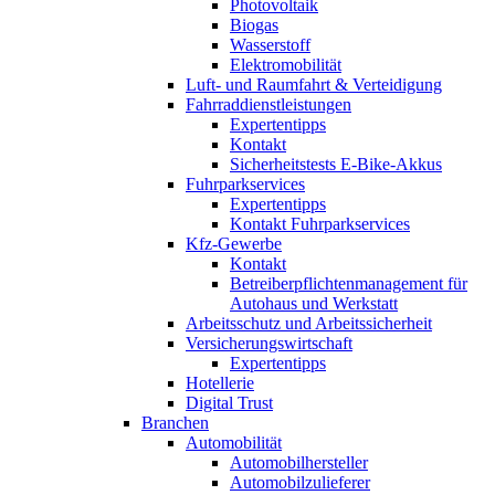
Photovoltaik
Biogas
Wasserstoff
Elektromobilität
Luft- und Raumfahrt & Verteidigung
Fahrraddienstleistungen
Expertentipps
Kontakt
Sicherheitstests E-Bike-Akkus
Fuhrparkservices
Expertentipps
Kontakt Fuhrparkservices
Kfz-Gewerbe
Kontakt
Betreiberpflichtenmanagement für
Autohaus und Werkstatt
Arbeitsschutz und Arbeitssicherheit
Versicherungswirtschaft
Expertentipps
Hotellerie
Digital Trust
Branchen
Automobilität
Automobilhersteller
Automobilzulieferer