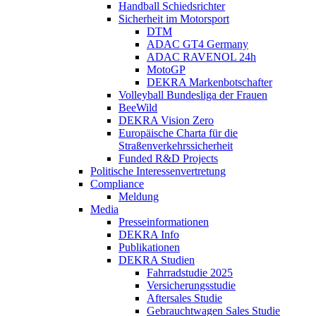
Handball Schiedsrichter
Sicherheit im Motorsport
DTM
ADAC GT4 Germany
ADAC RAVENOL 24h
MotoGP
DEKRA Markenbotschafter
Volleyball Bundesliga der Frauen
BeeWild
DEKRA Vision Zero
Europäische Charta für die
Straßenverkehrssicherheit
Funded R&D Projects
Politische Interessenvertretung
Compliance
Meldung
Media
Presseinformationen
DEKRA Info
Publikationen
DEKRA Studien
Fahrradstudie 2025
Versicherungsstudie
Aftersales Studie
Gebrauchtwagen Sales Studie