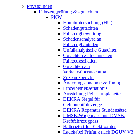
Privatkunden
Fahrzeugprüfung & -gutachten
PKW
Hauptuntersuchung (HU)
Schadengutachten
Fahrzeugbewertung
Schadensanalyse an
Fahrzeugbauteilen
Unfallanalytische Gutachten
Gutachten zu technischen
Fahrzeugschäden
Gutachten zur
Verkehrsüberwachung
Zustandsbericht
Änderungsabnahme & Tuning
Einzelbetriebserlaubnis
Ausstellung Feinstaubplakette
DEKRA Siegel für
Gebrauchtfahrzeuge
DEKRA Reparatur Stundensätze
DMSB-Wagenpass und DMSB-
Kraftfahrzeugpass
Batterietest für Elektroautos
Ladekabel Prüfung nach DGUV V3