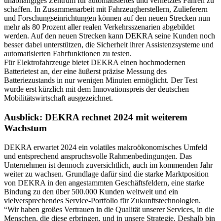
unabhängiges Zentrum für automatisiertes und vernetztes Fahren zu
schaffen. In Zusammenarbeit mit Fahrzeugherstellern, Zulieferern
und Forschungseinrichtungen können auf den neuen Strecken nun
mehr als 80 Prozent aller realen Verkehrsszenarien abgebildet
werden. Auf den neuen Strecken kann DEKRA seine Kunden noch
besser dabei unterstützen, die Sicherheit ihrer Assistenzsysteme und
automatisierten Fahrfunktionen zu testen.
Für Elektrofahrzeuge bietet DEKRA einen hochmodernen
Batterietest an, der eine äußerst präzise Messung des
Batteriezustands in nur wenigen Minuten ermöglicht. Der Test
wurde erst kürzlich mit dem Innovationspreis der deutschen
Mobilitätswirtschaft ausgezeichnet.
Ausblick: DEKRA rechnet 2024 mit weiterem
Wachstum
DEKRA erwartet 2024 ein volatiles makroökonomisches Umfeld
und entsprechend anspruchsvolle Rahmenbedingungen. Das
Unternehmen ist dennoch zuversichtlich, auch im kommenden Jahr
weiter zu wachsen. Grundlage dafür sind die starke Marktposition
von DEKRA in den angestammten Geschäftsfeldern, eine starke
Bindung zu den über 500.000 Kunden weltweit und ein
vielversprechendes Service-Portfolio für Zukunftstechnologien.
“Wir haben großes Vertrauen in die Qualität unserer Services, in die
Menschen, die diese erbringen, und in unsere Strategie. Deshalb bin