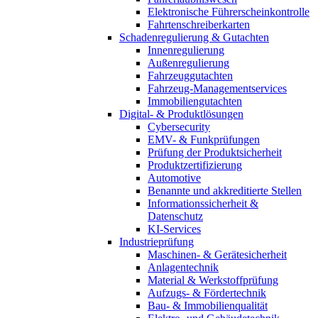
Elektronische Führerscheinkontrolle
Fahrtenschreiberkarten
Schadenregulierung & Gutachten
Innenregulierung
Außenregulierung
Fahrzeuggutachten
Fahrzeug-Managementservices
Immobiliengutachten
Digital- & Produktlösungen
Cybersecurity
EMV- & Funkprüfungen
Prüfung der Produktsicherheit
Produktzertifizierung
Automotive
Benannte und akkreditierte Stellen
Informationssicherheit &
Datenschutz
KI-Services
Industrieprüfung
Maschinen- & Gerätesicherheit
Anlagentechnik
Material & Werkstoffprüfung
Aufzugs- & Fördertechnik
Bau- & Immobilienqualität