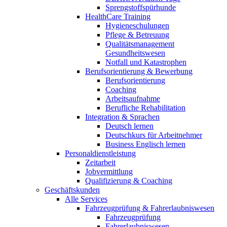
Sprengstoffspürhunde
HealthCare Training
Hygieneschulungen
Pflege & Betreuung
Qualitätsmanagement
Gesundheitswesen
Notfall und Katastrophen
Berufsorientierung & Bewerbung
Berufsorientierung
Coaching
Arbeitsaufnahme
Berufliche Rehabilitation
Integration & Sprachen
Deutsch lernen
Deutschkurs für Arbeitnehmer
Business Englisch lernen
Personaldienstleistung
Zeitarbeit
Jobvermittlung
Qualifizierung & Coaching
Geschäftskunden
Alle Services
Fahrzeugprüfung & Fahrerlaubniswesen
Fahrzeugprüfung
Fahrerlaubniswesen