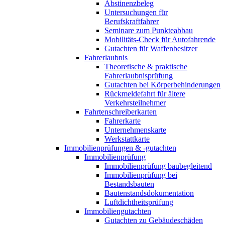
Abstinenzbeleg
Untersuchungen für
Berufskraftfahrer
Seminare zum Punkteabbau
Mobilitäts-Check für Autofahrende
Gutachten für Waffenbesitzer
Fahrerlaubnis
Theoretische & praktische
Fahrerlaubnisprüfung
Gutachten bei Körperbehinderungen
Rückmeldefahrt für ältere
Verkehrsteilnehmer
Fahrtenschreiberkarten
Fahrerkarte
Unternehmenskarte
Werkstattkarte
Immobilienprüfungen & -gutachten
Immobilienprüfung
Immobilienprüfung baubegleitend
Immobilienprüfung bei
Bestandsbauten
Bautenstandsdokumentation
Luftdichtheitsprüfung
Immobiliengutachten
Gutachten zu Gebäudeschäden