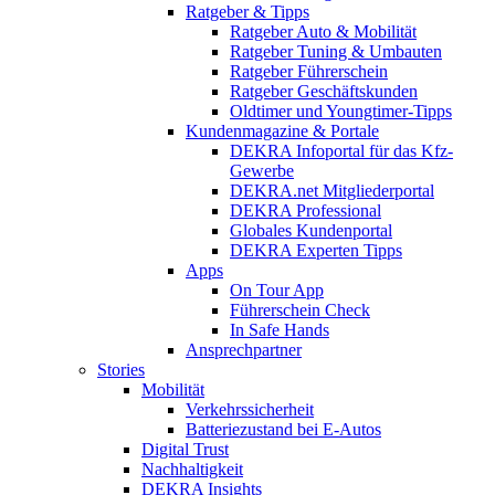
Ratgeber & Tipps
Ratgeber Auto & Mobilität
Ratgeber Tuning & Umbauten
Ratgeber Führerschein
Ratgeber Geschäftskunden
Oldtimer und Youngtimer-Tipps
Kundenmagazine & Portale
DEKRA Infoportal für das Kfz-
Gewerbe
DEKRA.net Mitgliederportal
DEKRA Professional
Globales Kundenportal
DEKRA Experten Tipps
Apps
On Tour App
Führerschein Check
In Safe Hands
Ansprechpartner
Stories
Mobilität
Verkehrssicherheit
Batteriezustand bei E-Autos
Digital Trust
Nachhaltigkeit
DEKRA Insights