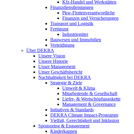
Kfz-Handel und Werkstätten
Finanzdienstleistungen
Pkw‑Flottenverantwortliche
Finanzen und Versicherungen
Transport und Logistik
Fertigung
Industriegüter
Bauwesen und Immobilien
Verteidigung
Über DEKRA
Unsere Vision
Unsere Historie
Unser Management
Unser Geschäftsbericht
Nachhaltigkeit bei DEKRA
Strategie & Ziele
Umwelt & Klima
Mitarbeitende & Gesellschaft
Liefer- & Wertschöpfungskette
Management & Governance
Initiativen & Standards
DEKRA Climate Impact-Programm
Vielfalt, Gerechtigkeit und Inklusion​
Sponsoring & Engagement
Kinderkappen