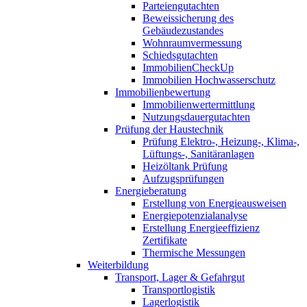
Parteiengutachten
Beweissicherung des
Gebäudezustandes
Wohnraumvermessung
Schiedsgutachten
ImmobilienCheckUp
Immobilien Hochwasserschutz
Immobilienbewertung
Immobilienwertermittlung
Nutzungsdauergutachten
Prüfung der Haustechnik
Prüfung Elektro-, Heizung-, Klima-,
Lüftungs-, Sanitäranlagen
Heizöltank Prüfung
Aufzugsprüfungen
Energieberatung
Erstellung von Energieausweisen
Energiepotenzialanalyse
Erstellung Energieeffizienz
Zertifikate
Thermische Messungen
Weiterbildung
Transport, Lager & Gefahrgut
Transportlogistik
Lagerlogistik