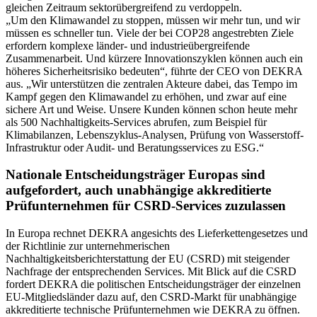
gleichen Zeitraum sektorübergreifend zu verdoppeln.
„Um den Klimawandel zu stoppen, müssen wir mehr tun, und wir
müssen es schneller tun. Viele der bei COP28 angestrebten Ziele
erfordern komplexe länder- und industrieübergreifende
Zusammenarbeit. Und kürzere Innovationszyklen können auch ein
höheres Sicherheitsrisiko bedeuten“, führte der CEO von DEKRA
aus. „Wir unterstützen die zentralen Akteure dabei, das Tempo im
Kampf gegen den Klimawandel zu erhöhen, und zwar auf eine
sichere Art und Weise. Unsere Kunden können schon heute mehr
als 500 Nachhaltigkeits-Services abrufen, zum Beispiel für
Klimabilanzen, Lebenszyklus-Analysen, Prüfung von Wasserstoff-
Infrastruktur oder Audit- und Beratungsservices zu ESG.“
Nationale Entscheidungsträger Europas sind
aufgefordert, auch unabhängige akkreditierte
Prüfunternehmen für CSRD-Services zuzulassen
In Europa rechnet DEKRA angesichts des Lieferkettengesetzes und
der Richtlinie zur unternehmerischen
Nachhaltigkeitsberichterstattung der EU (CSRD) mit steigender
Nachfrage der entsprechenden Services. Mit Blick auf die CSRD
fordert DEKRA die politischen Entscheidungsträger der einzelnen
EU-Mitgliedsländer dazu auf, den CSRD-Markt für unabhängige
akkreditierte technische Prüfunternehmen wie DEKRA zu öffnen.