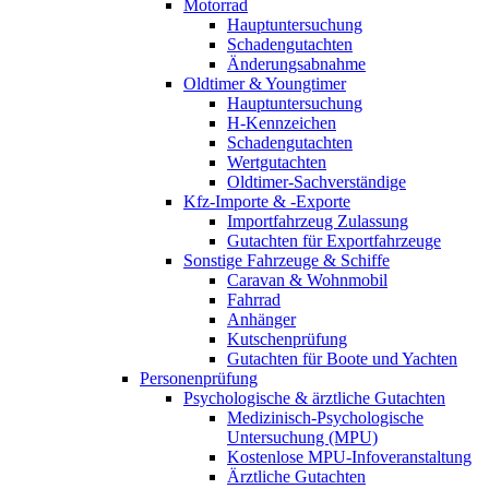
Motorrad
Hauptuntersuchung
Schadengutachten
Änderungsabnahme
Oldtimer & Youngtimer
Hauptuntersuchung
H-Kennzeichen
Schadengutachten
Wertgutachten
Oldtimer-Sachverständige
Kfz-Importe & -Exporte
Importfahrzeug Zulassung
Gutachten für Exportfahrzeuge
Sonstige Fahrzeuge & Schiffe
Caravan & Wohnmobil
Fahrrad
Anhänger
Kutschenprüfung
Gutachten für Boote und Yachten
Personenprüfung
Psychologische & ärztliche Gutachten
Medizinisch-Psychologische
Untersuchung (MPU)
Kostenlose MPU-Infoveranstaltung
Ärztliche Gutachten