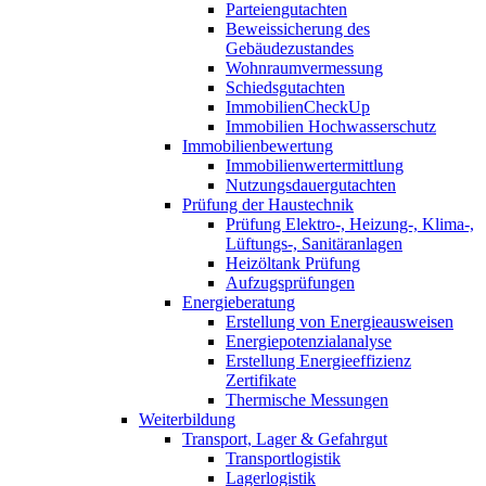
Parteiengutachten
Beweissicherung des
Gebäudezustandes
Wohnraumvermessung
Schiedsgutachten
ImmobilienCheckUp
Immobilien Hochwasserschutz
Immobilienbewertung
Immobilienwertermittlung
Nutzungsdauergutachten
Prüfung der Haustechnik
Prüfung Elektro-, Heizung-, Klima-,
Lüftungs-, Sanitäranlagen
Heizöltank Prüfung
Aufzugsprüfungen
Energieberatung
Erstellung von Energieausweisen
Energiepotenzialanalyse
Erstellung Energieeffizienz
Zertifikate
Thermische Messungen
Weiterbildung
Transport, Lager & Gefahrgut
Transportlogistik
Lagerlogistik