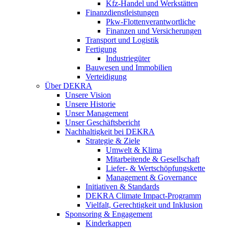
Kfz-Handel und Werkstätten
Finanzdienstleistungen
Pkw‑Flottenverantwortliche
Finanzen und Versicherungen
Transport und Logistik
Fertigung
Industriegüter
Bauwesen und Immobilien
Verteidigung
Über DEKRA
Unsere Vision
Unsere Historie
Unser Management
Unser Geschäftsbericht
Nachhaltigkeit bei DEKRA
Strategie & Ziele
Umwelt & Klima
Mitarbeitende & Gesellschaft
Liefer- & Wertschöpfungskette
Management & Governance
Initiativen & Standards
DEKRA Climate Impact-Programm
Vielfalt, Gerechtigkeit und Inklusion​
Sponsoring & Engagement
Kinderkappen