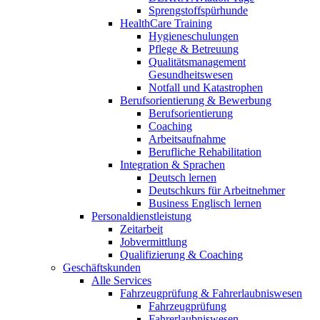
Sprengstoffspürhunde
HealthCare Training
Hygieneschulungen
Pflege & Betreuung
Qualitätsmanagement
Gesundheitswesen
Notfall und Katastrophen
Berufsorientierung & Bewerbung
Berufsorientierung
Coaching
Arbeitsaufnahme
Berufliche Rehabilitation
Integration & Sprachen
Deutsch lernen
Deutschkurs für Arbeitnehmer
Business Englisch lernen
Personaldienstleistung
Zeitarbeit
Jobvermittlung
Qualifizierung & Coaching
Geschäftskunden
Alle Services
Fahrzeugprüfung & Fahrerlaubniswesen
Fahrzeugprüfung
Fahrerlaubniswesen