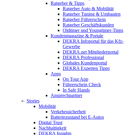
Ratgeber & Tipps
Ratgeber Auto & Mobilität
Ratgeber Tuning & Umbauten
Ratgeber Führerschein
Ratgeber Geschäftskunden
Oldtimer und Youngtimer-Tipps
Kundenmagazine & Portale
DEKRA Infoportal für das Kfz-
Gewerbe
DEKRA.net Mitgliederportal
DEKRA Professional
Globales Kundenportal
DEKRA Experten Tipps
Apps
On Tour App
Führerschein Check
In Safe Hands
Ansprechpartner
Stories
Mobilität
Verkehrssicherheit
Batteriezustand bei E-Autos
Digital Trust
Nachhaltigkeit
DEKRA Insights