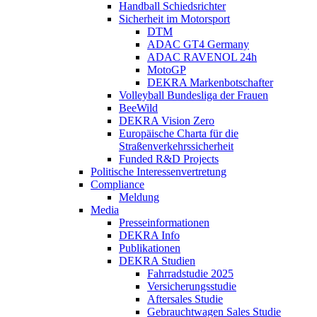
Handball Schiedsrichter
Sicherheit im Motorsport
DTM
ADAC GT4 Germany
ADAC RAVENOL 24h
MotoGP
DEKRA Markenbotschafter
Volleyball Bundesliga der Frauen
BeeWild
DEKRA Vision Zero
Europäische Charta für die
Straßenverkehrssicherheit
Funded R&D Projects
Politische Interessenvertretung
Compliance
Meldung
Media
Presseinformationen
DEKRA Info
Publikationen
DEKRA Studien
Fahrradstudie 2025
Versicherungsstudie
Aftersales Studie
Gebrauchtwagen Sales Studie