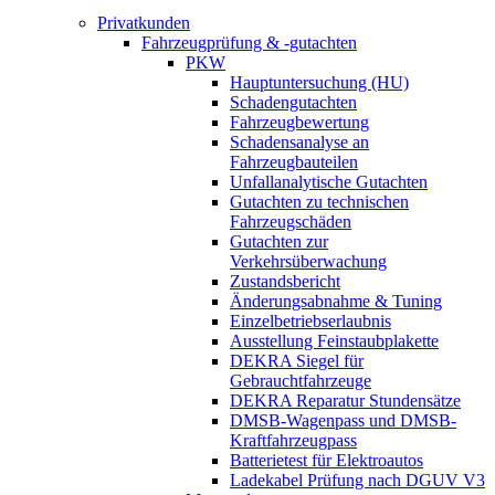
Privatkunden
Fahrzeugprüfung & -gutachten
PKW
Hauptuntersuchung (HU)
Schadengutachten
Fahrzeugbewertung
Schadensanalyse an
Fahrzeugbauteilen
Unfallanalytische Gutachten
Gutachten zu technischen
Fahrzeugschäden
Gutachten zur
Verkehrsüberwachung
Zustandsbericht
Änderungsabnahme & Tuning
Einzelbetriebserlaubnis
Ausstellung Feinstaubplakette
DEKRA Siegel für
Gebrauchtfahrzeuge
DEKRA Reparatur Stundensätze
DMSB-Wagenpass und DMSB-
Kraftfahrzeugpass
Batterietest für Elektroautos
Ladekabel Prüfung nach DGUV V3