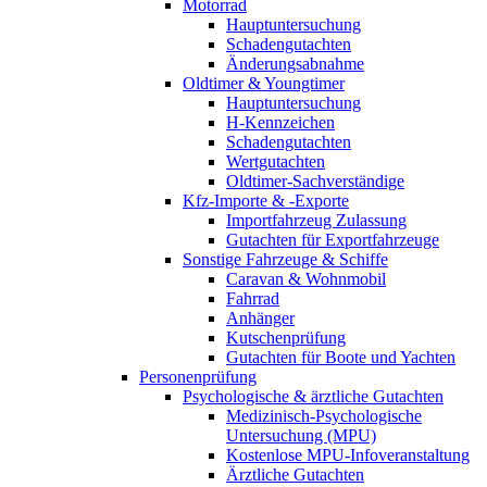
Motorrad
Hauptuntersuchung
Schadengutachten
Änderungsabnahme
Oldtimer & Youngtimer
Hauptuntersuchung
H-Kennzeichen
Schadengutachten
Wertgutachten
Oldtimer-Sachverständige
Kfz-Importe & -Exporte
Importfahrzeug Zulassung
Gutachten für Exportfahrzeuge
Sonstige Fahrzeuge & Schiffe
Caravan & Wohnmobil
Fahrrad
Anhänger
Kutschenprüfung
Gutachten für Boote und Yachten
Personenprüfung
Psychologische & ärztliche Gutachten
Medizinisch-Psychologische
Untersuchung (MPU)
Kostenlose MPU-Infoveranstaltung
Ärztliche Gutachten