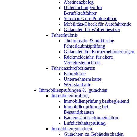
Abstinenzbeleg
Untersuchungen für
Berufskraftfahrer
Seminare zum Punkteabbau
Mobilitäts-Check für Autofahrende
Gutachten für Waffenbesitzer
Fahrerlaubnis
Theoretische & praktische
Fahrerlaubnisprüfung
Gutachten bei Körperbehinderungen
Rückmeldefahrt für ältere
Verkehrsteilnehmer
Fahrtenschreiberkarten
Fahrerkarte
Unternehmenskarte
Werkstattkarte
Immobilienprüfungen & -gutachten
Immobilienprüfung
Immobilienprüfung baubegleitend
Immobilienprüfung bei
Bestandsbauten
Bautenstandsdokumentation
Luftdichtheitsprüfung
Immobiliengutachten
Gutachten zu Gebäudeschäden