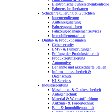
Elektronische Führerscheinkontrolle
Fahrtenschreiberkarten
Schadenregulierung & Gutachten
Innenregulierung
Außenregulierung
Fahrzeuggutachten
Fahrzeug-Managementservices
Immobiliengutachten
Digital- & Produktlösungen
Cybersecurity
EMV- & Funkprüfungen
Prüfung der Produktsicherheit
Produktzertifizierung
Automotive
Benannte und akkreditierte Stellen
Informationssicherheit &
Datenschutz
KI-Services
Industrieprüfung
Maschinen- & Gerätesicherheit
Anlagentechnik
Material & Werkstoffprüfung
Aufzugs- & Fördertechnik
Bau- & Immobilienqualität