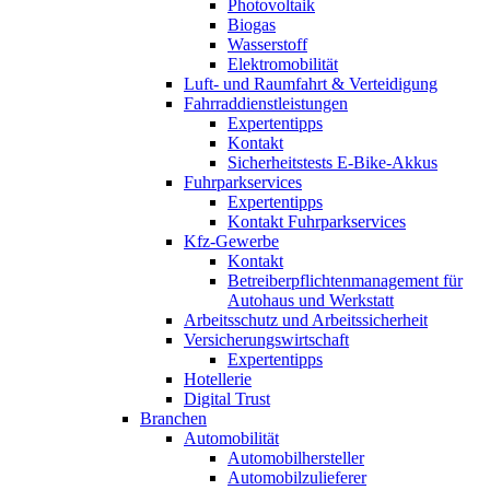
Photovoltaik
Biogas
Wasserstoff
Elektromobilität
Luft- und Raumfahrt & Verteidigung
Fahrraddienstleistungen
Expertentipps
Kontakt
Sicherheitstests E-Bike-Akkus
Fuhrparkservices
Expertentipps
Kontakt Fuhrparkservices
Kfz-Gewerbe
Kontakt
Betreiberpflichtenmanagement für
Autohaus und Werkstatt
Arbeitsschutz und Arbeitssicherheit
Versicherungswirtschaft
Expertentipps
Hotellerie
Digital Trust
Branchen
Automobilität
Automobilhersteller
Automobilzulieferer