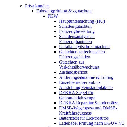
Privatkunden
Fahrzeugprüfung & -gutachten
PKW
Hauptuntersuchung (HU)
Schadengutachten
Fahrzeugbewertung
Schadensanalyse an
Fahrzeugbauteilen
Unfallanalytische Gutachten
Gutachten zu technischen
Fahrzeugschäden
Gutachten zur
Verkehrsüberwachung
Zustandsbericht
Änderungsabnahme & Tuning
Einzelbetriebserlaubnis
Ausstellung Feinstaubplakette
DEKRA Siegel für
Gebrauchtfahrzeuge
DEKRA Reparatur Stundensätze
DMSB-Wagenpass und DMSB-
Kraftfahrzeugpass
Batterietest für Elektroautos
Ladekabel Prüfung nach DGUV V3