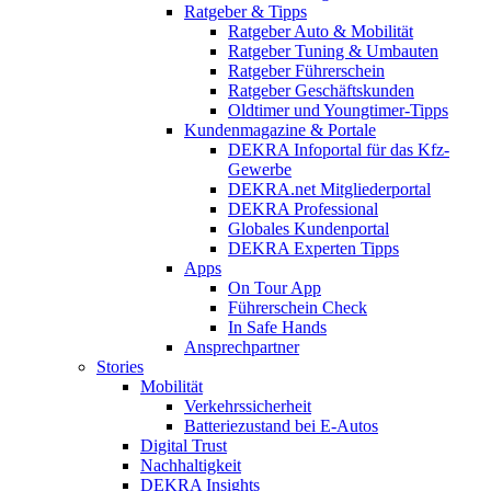
Ratgeber & Tipps
Ratgeber Auto & Mobilität
Ratgeber Tuning & Umbauten
Ratgeber Führerschein
Ratgeber Geschäftskunden
Oldtimer und Youngtimer-Tipps
Kundenmagazine & Portale
DEKRA Infoportal für das Kfz-
Gewerbe
DEKRA.net Mitgliederportal
DEKRA Professional
Globales Kundenportal
DEKRA Experten Tipps
Apps
On Tour App
Führerschein Check
In Safe Hands
Ansprechpartner
Stories
Mobilität
Verkehrssicherheit
Batteriezustand bei E-Autos
Digital Trust
Nachhaltigkeit
DEKRA Insights