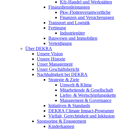
Kfz-Handel und Werkstätten
Finanzdienstleistungen
Pkw‑Flottenverantwortliche
Finanzen und Versicherungen
Transport und Logistik
Fertigung
Industriegüter
Bauwesen und Immobilien
Verteidigung
Über DEKRA
Unsere Vision
Unsere Historie
Unser Management
Unser Geschäftsbericht
Nachhaltigkeit bei DEKRA
Strategie & Ziele
Umwelt & Klima
Mitarbeitende & Gesellschaft
Liefer- & Wertschöpfungskette
Management & Governance
Initiativen & Standards
DEKRA Climate Impact-Programm
Vielfalt, Gerechtigkeit und Inklusion​
Sponsoring & Engagement
Kinderkappen