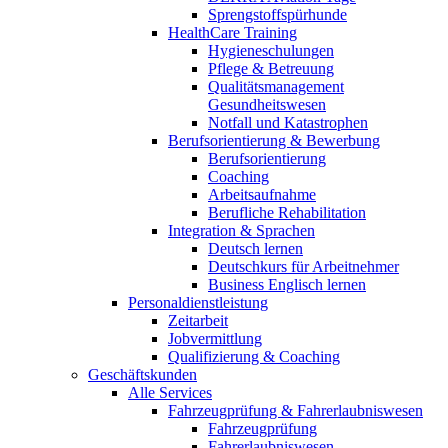
Sprengstoffspürhunde
HealthCare Training
Hygieneschulungen
Pflege & Betreuung
Qualitätsmanagement
Gesundheitswesen
Notfall und Katastrophen
Berufsorientierung & Bewerbung
Berufsorientierung
Coaching
Arbeitsaufnahme
Berufliche Rehabilitation
Integration & Sprachen
Deutsch lernen
Deutschkurs für Arbeitnehmer
Business Englisch lernen
Personaldienstleistung
Zeitarbeit
Jobvermittlung
Qualifizierung & Coaching
Geschäftskunden
Alle Services
Fahrzeugprüfung & Fahrerlaubniswesen
Fahrzeugprüfung
Fahrerlaubniswesen