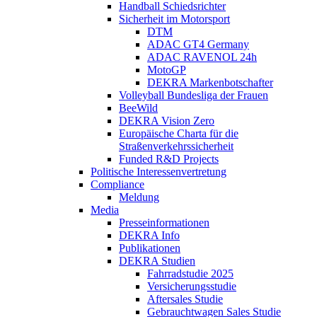
Handball Schiedsrichter
Sicherheit im Motorsport
DTM
ADAC GT4 Germany
ADAC RAVENOL 24h
MotoGP
DEKRA Markenbotschafter
Volleyball Bundesliga der Frauen
BeeWild
DEKRA Vision Zero
Europäische Charta für die
Straßenverkehrssicherheit
Funded R&D Projects
Politische Interessenvertretung
Compliance
Meldung
Media
Presseinformationen
DEKRA Info
Publikationen
DEKRA Studien
Fahrradstudie 2025
Versicherungsstudie
Aftersales Studie
Gebrauchtwagen Sales Studie