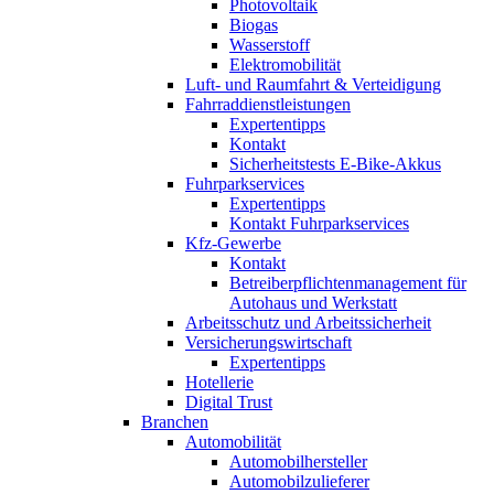
Photovoltaik
Biogas
Wasserstoff
Elektromobilität
Luft- und Raumfahrt & Verteidigung
Fahrraddienstleistungen
Expertentipps
Kontakt
Sicherheitstests E-Bike-Akkus
Fuhrparkservices
Expertentipps
Kontakt Fuhrparkservices
Kfz-Gewerbe
Kontakt
Betreiberpflichtenmanagement für
Autohaus und Werkstatt
Arbeitsschutz und Arbeitssicherheit
Versicherungswirtschaft
Expertentipps
Hotellerie
Digital Trust
Branchen
Automobilität
Automobilhersteller
Automobilzulieferer