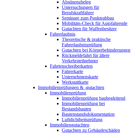
Abstinenzbeleg
Untersuchungen für
Berufskraftfahrer
Seminare zum Punkteabbau
Mobilitäts-Check für Autofahrende
Gutachten für Waffenbesitzer
Fahrerlaubnis
Theoretische & praktische
Fahrerlaubnisprüfung
Gutachten bei Körperbehinderungen
Rückmeldefahrt für ältere
Verkehrsteilnehmer
Fahrtenschreiberkarten
Fahrerkarte
Unternehmenskarte
Werkstattkarte
Immobilienprüfungen & -gutachten
Immobilienprüfung
Immobilienprüfung baubegleitend
Immobilienprüfung bei
Bestandsbauten
Bautenstandsdokumentation
Luftdichtheitsprüfung
Immobiliengutachten
Gutachten zu Gebäudeschäden