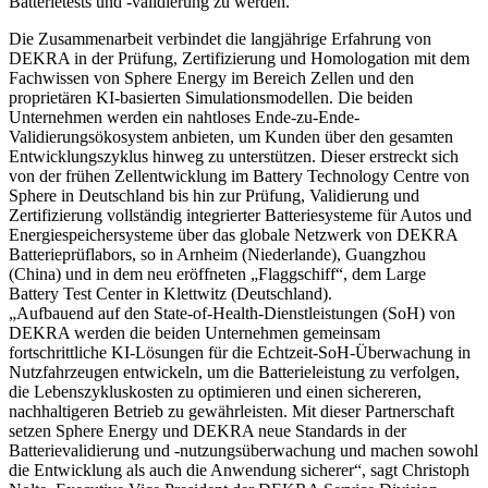
Batterietests und -validierung zu werden.
Die Zusammenarbeit verbindet die langjährige Erfahrung von
DEKRA in der Prüfung, Zertifizierung und Homologation mit dem
Fachwissen von Sphere Energy im Bereich Zellen und den
proprietären KI-basierten Simulationsmodellen. Die beiden
Unternehmen werden ein nahtloses Ende-zu-Ende-
Validierungsökosystem anbieten, um Kunden über den gesamten
Entwicklungszyklus hinweg zu unterstützen. Dieser erstreckt sich
von der frühen Zellentwicklung im Battery Technology Centre von
Sphere in Deutschland bis hin zur Prüfung, Validierung und
Zertifizierung vollständig integrierter Batteriesysteme für Autos und
Energiespeichersysteme über das globale Netzwerk von DEKRA
Batterieprüflabors, so in Arnheim (Niederlande), Guangzhou
(China) und in dem neu eröffneten „Flaggschiff“, dem Large
Battery Test Center in Klettwitz (Deutschland).
„Aufbauend auf den State-of-Health-Dienstleistungen (SoH) von
DEKRA werden die beiden Unternehmen gemeinsam
fortschrittliche KI-Lösungen für die Echtzeit-SoH-Überwachung in
Nutzfahrzeugen entwickeln, um die Batterieleistung zu verfolgen,
die Lebenszykluskosten zu optimieren und einen sichereren,
nachhaltigeren Betrieb zu gewährleisten. Mit dieser Partnerschaft
setzen Sphere Energy und DEKRA neue Standards in der
Batterievalidierung und -nutzungsüberwachung und machen sowohl
die Entwicklung als auch die Anwendung sicherer“, sagt Christoph