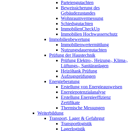
Parteiengutachten
Beweissicherung des
Gebäudezustandes
Wohnraumvermessung
Schiedsgutachten
ImmobilienCheckUp
Immobilien Hochwasserschutz
Immobilienbewertung
Immobilienwertermittlung
Nutzungsdauergutachten
Prüfung der Haustechnik
Prüfung Elektro-, Heizung-, Klima-,
Lüftungs-, Sanitäranlagen
Heizöltank Prüfung
Aufzugsprüfungen
Energieberatung
Erstellung von Energieausweisen
Energiepotenzialanalyse
Erstellung Energieeffizienz
Zertifikate
Thermische Messungen
Weiterbildung
Transport, Lager & Gefahrgut
Transportlogistik
Lagerlogistik