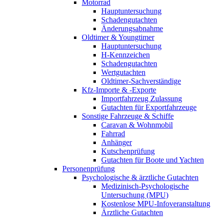
Motorrad
Hauptuntersuchung
Schadengutachten
Änderungsabnahme
Oldtimer & Youngtimer
Hauptuntersuchung
H-Kennzeichen
Schadengutachten
Wertgutachten
Oldtimer-Sachverständige
Kfz-Importe & -Exporte
Importfahrzeug Zulassung
Gutachten für Exportfahrzeuge
Sonstige Fahrzeuge & Schiffe
Caravan & Wohnmobil
Fahrrad
Anhänger
Kutschenprüfung
Gutachten für Boote und Yachten
Personenprüfung
Psychologische & ärztliche Gutachten
Medizinisch-Psychologische
Untersuchung (MPU)
Kostenlose MPU-Infoveranstaltung
Ärztliche Gutachten