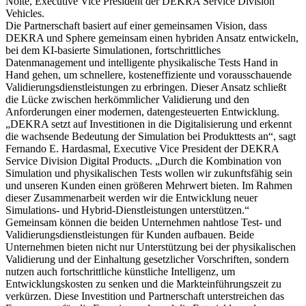
Nolte, Executive Vice President der DEKRA Service Division
Vehicles.
Die Partnerschaft basiert auf einer gemeinsamen Vision, dass
DEKRA und Sphere gemeinsam einen hybriden Ansatz entwickeln,
bei dem KI-basierte Simulationen, fortschrittliches
Datenmanagement und intelligente physikalische Tests Hand in
Hand gehen, um schnellere, kosteneffiziente und vorausschauende
Validierungsdienstleistungen zu erbringen. Dieser Ansatz schließt
die Lücke zwischen herkömmlicher Validierung und den
Anforderungen einer modernen, datengesteuerten Entwicklung.
„DEKRA setzt auf Investitionen in die Digitalisierung und erkennt
die wachsende Bedeutung der Simulation bei Produkttests an“, sagt
Fernando E. Hardasmal, Executive Vice President der DEKRA
Service Division Digital Products. „Durch die Kombination von
Simulation und physikalischen Tests wollen wir zukunftsfähig sein
und unseren Kunden einen größeren Mehrwert bieten. Im Rahmen
dieser Zusammenarbeit werden wir die Entwicklung neuer
Simulations- und Hybrid-Dienstleistungen unterstützen.“
Gemeinsam können die beiden Unternehmen nahtlose Test- und
Validierungsdienstleistungen für Kunden aufbauen. Beide
Unternehmen bieten nicht nur Unterstützung bei der physikalischen
Validierung und der Einhaltung gesetzlicher Vorschriften, sondern
nutzen auch fortschrittliche künstliche Intelligenz, um
Entwicklungskosten zu senken und die Markteinführungszeit zu
verkürzen. Diese Investition und Partnerschaft unterstreichen das