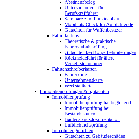
Abstinenzbeleg
Untersuchungen für
Berufskraftfahrer
Seminare zum Punkteabbau
Mobilitäts-Check für Autofahrende
Gutachten für Waffenbesitzer
Fahrerlaubnis
Theoretische & praktische
Fahrerlaubnisprüfung
Gutachten bei Körperbehinderungen
Rückmeldefahrt für ältere
Verkehrsteilnehmer
Fahrtenschreiberkarten
Fahrerkarte
Unternehmenskarte
Werkstattkarte
Immobilienprüfungen & -gutachten
Immobilienprüfung
Immobilienprüfung baubegleitend
Immobilienprüfung bei
Bestandsbauten
Bautenstandsdokumentation
Luftdichtheitsprüfung
Immobiliengutachten
Gutachten zu Gebäudeschäden