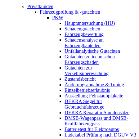
Privatkunden
Fahrzeugprüfung & -gutachten
PKW
Hauptuntersuchung (HU)
Schadengutachten
Fahrzeugbewertung
Schadensanalyse an
Fahrzeugbauteilen
Unfallanalytische Gutachten
Gutachten zu technischen
Fahrzeugschäden
Gutachten zur
Verkehrsüberwachung
Zustandsbericht
Änderungsabnahme & Tuning
Einzelbetriebserlaubnis
Ausstellung Feinstaubplakette
DEKRA Siegel für
Gebrauchtfahrzeuge
DEKRA Reparatur Stundensätze
DMSB-Wagenpass und DMSB-
Kraftfahrzeugpass
Batterietest für Elektroautos
Ladekabel Prüfung nach DGUV V3