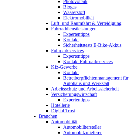
Photovoltaik
Biogas
Wasserstoff
Elektromobilität
Luft- und Raumfahrt & Verteidigung
Fahrraddienstleistungen
Expertentipps
Kontakt
Sicherheitstests E-Bike-Akkus
Fuhrparkservices
Expertentipps
Kontakt Fuhrparkservices
Kfz-Gewerbe
Kontakt
Betreiberpflichtenmanagement für
Autohaus und Werkstatt
Arbeitsschutz und Arbeitssicherheit
Versicherungswirtschaft
Expertentipps
Hotellerie
Digital Trust
Branchen
Automobilität
Automobilhersteller
Automobilzulieferer