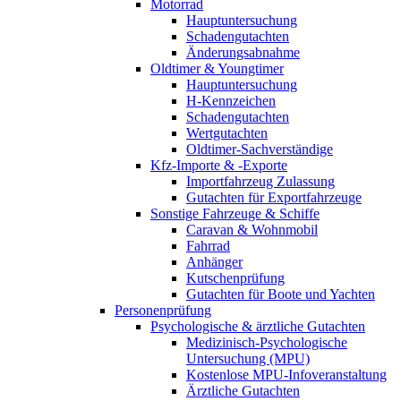
Motorrad
Hauptuntersuchung
Schadengutachten
Änderungsabnahme
Oldtimer & Youngtimer
Hauptuntersuchung
H-Kennzeichen
Schadengutachten
Wertgutachten
Oldtimer-Sachverständige
Kfz-Importe & -Exporte
Importfahrzeug Zulassung
Gutachten für Exportfahrzeuge
Sonstige Fahrzeuge & Schiffe
Caravan & Wohnmobil
Fahrrad
Anhänger
Kutschenprüfung
Gutachten für Boote und Yachten
Personenprüfung
Psychologische & ärztliche Gutachten
Medizinisch-Psychologische
Untersuchung (MPU)
Kostenlose MPU-Infoveranstaltung
Ärztliche Gutachten