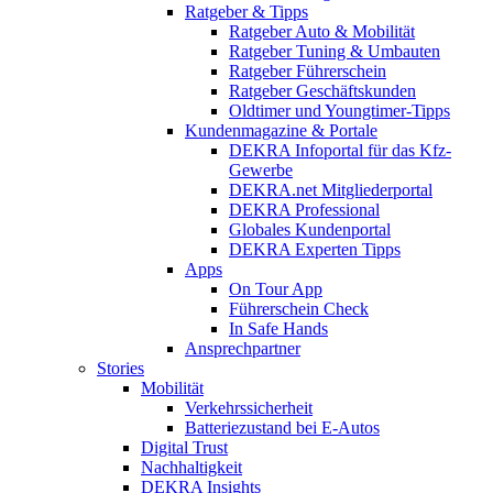
Ratgeber & Tipps
Ratgeber Auto & Mobilität
Ratgeber Tuning & Umbauten
Ratgeber Führerschein
Ratgeber Geschäftskunden
Oldtimer und Youngtimer-Tipps
Kundenmagazine & Portale
DEKRA Infoportal für das Kfz-
Gewerbe
DEKRA.net Mitgliederportal
DEKRA Professional
Globales Kundenportal
DEKRA Experten Tipps
Apps
On Tour App
Führerschein Check
In Safe Hands
Ansprechpartner
Stories
Mobilität
Verkehrssicherheit
Batteriezustand bei E-Autos
Digital Trust
Nachhaltigkeit
DEKRA Insights