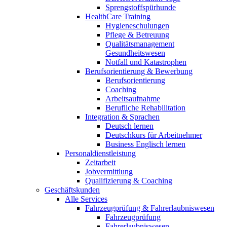
Sprengstoffspürhunde
HealthCare Training
Hygieneschulungen
Pflege & Betreuung
Qualitätsmanagement
Gesundheitswesen
Notfall und Katastrophen
Berufsorientierung & Bewerbung
Berufsorientierung
Coaching
Arbeitsaufnahme
Berufliche Rehabilitation
Integration & Sprachen
Deutsch lernen
Deutschkurs für Arbeitnehmer
Business Englisch lernen
Personaldienstleistung
Zeitarbeit
Jobvermittlung
Qualifizierung & Coaching
Geschäftskunden
Alle Services
Fahrzeugprüfung & Fahrerlaubniswesen
Fahrzeugprüfung
Fahrerlaubniswesen