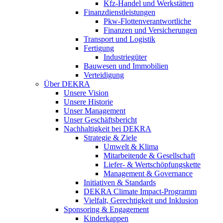
Kfz-Handel und Werkstätten
Finanzdienstleistungen
Pkw‑Flottenverantwortliche
Finanzen und Versicherungen
Transport und Logistik
Fertigung
Industriegüter
Bauwesen und Immobilien
Verteidigung
Über DEKRA
Unsere Vision
Unsere Historie
Unser Management
Unser Geschäftsbericht
Nachhaltigkeit bei DEKRA
Strategie & Ziele
Umwelt & Klima
Mitarbeitende & Gesellschaft
Liefer- & Wertschöpfungskette
Management & Governance
Initiativen & Standards
DEKRA Climate Impact-Programm
Vielfalt, Gerechtigkeit und Inklusion​
Sponsoring & Engagement
Kinderkappen