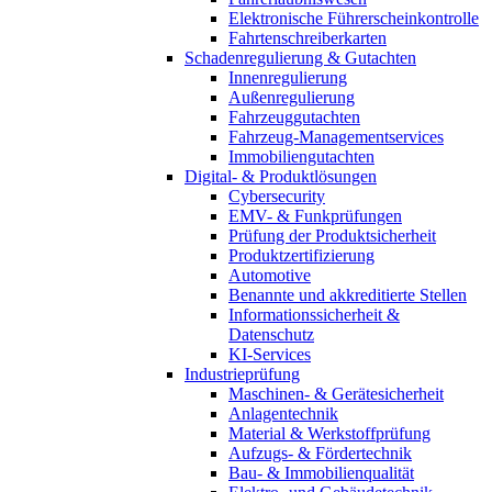
Elektronische Führerscheinkontrolle
Fahrtenschreiberkarten
Schadenregulierung & Gutachten
Innenregulierung
Außenregulierung
Fahrzeuggutachten
Fahrzeug-Managementservices
Immobiliengutachten
Digital- & Produktlösungen
Cybersecurity
EMV- & Funkprüfungen
Prüfung der Produktsicherheit
Produktzertifizierung
Automotive
Benannte und akkreditierte Stellen
Informationssicherheit &
Datenschutz
KI-Services
Industrieprüfung
Maschinen- & Gerätesicherheit
Anlagentechnik
Material & Werkstoffprüfung
Aufzugs- & Fördertechnik
Bau- & Immobilienqualität