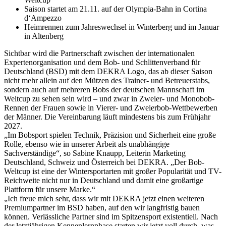
Saison startet am 21.11. auf der Olympia-Bahn in Cortina
d‘Ampezzo
Heimrennen zum Jahreswechsel in Winterberg und im Januar
in Altenberg
Sichtbar wird die Partnerschaft zwischen der internationalen
Expertenorganisation und dem Bob- und Schlittenverband für
Deutschland (BSD) mit dem DEKRA Logo, das ab dieser Saison
nicht mehr allein auf den Mützen des Trainer- und Betreuerstabs,
sondern auch auf mehreren Bobs der deutschen Mannschaft im
Weltcup zu sehen sein wird – und zwar in Zweier- und Monobob-
Rennen der Frauen sowie in Vierer- und Zweierbob-Wettbewerben
der Männer. Die Vereinbarung läuft mindestens bis zum Frühjahr
2027.
„Im Bobsport spielen Technik, Präzision und Sicherheit eine große
Rolle, ebenso wie in unserer Arbeit als unabhängige
Sachverständige“, so Sabine Knaupp, Leiterin Marketing
Deutschland, Schweiz und Österreich bei DEKRA. „Der Bob-
Weltcup ist eine der Wintersportarten mit großer Popularität und TV-
Reichweite nicht nur in Deutschland und damit eine großartige
Plattform für unsere Marke.“
„Ich freue mich sehr, dass wir mit DEKRA jetzt einen weiteren
Premiumpartner im BSD haben, auf den wir langfristig bauen
können. Verlässliche Partner sind im Spitzensport existentiell. Nach
der letztjährigen Kennenlernphase starten wir jetzt voll durch, was