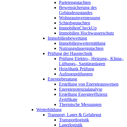
Parteiengutachten
Beweissicherung des
Gebäudezustandes
Wohnraumvermessung
Schiedsgutachten
ImmobilienCheckUp
Immobilien Hochwasserschutz
Immobilienbewertung
Immobilienwertermittlung
Nutzungsdauergutachten
Prüfung der Haustechnik
Prüfung Elektro-, Heizung-, Klima-,
Lüftungs-, Sanitäranlagen
Heizöltank Prüfung
Aufzugsprüfungen
Energieberatung
Erstellung von Energieausweisen
Energiepotenzialanalyse
Erstellung Energieeffizienz
Zertifikate
Thermische Messungen
Weiterbildung
Transport, Lager & Gefahrgut
Transportlogistik
Lagerlogistik