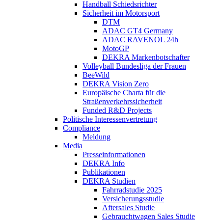
Handball Schiedsrichter
Sicherheit im Motorsport
DTM
ADAC GT4 Germany
ADAC RAVENOL 24h
MotoGP
DEKRA Markenbotschafter
Volleyball Bundesliga der Frauen
BeeWild
DEKRA Vision Zero
Europäische Charta für die
Straßenverkehrssicherheit
Funded R&D Projects
Politische Interessenvertretung
Compliance
Meldung
Media
Presseinformationen
DEKRA Info
Publikationen
DEKRA Studien
Fahrradstudie 2025
Versicherungsstudie
Aftersales Studie
Gebrauchtwagen Sales Studie