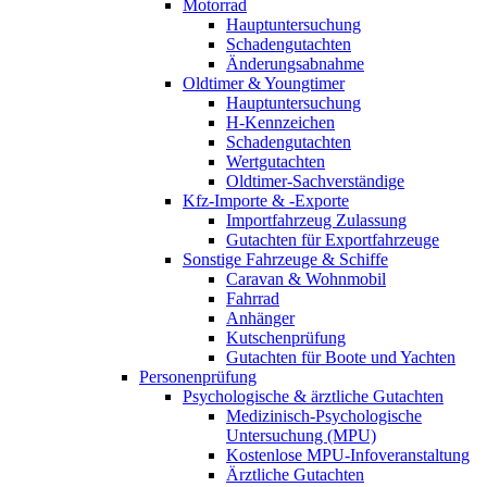
Motorrad
Hauptuntersuchung
Schadengutachten
Änderungsabnahme
Oldtimer & Youngtimer
Hauptuntersuchung
H-Kennzeichen
Schadengutachten
Wertgutachten
Oldtimer-Sachverständige
Kfz-Importe & -Exporte
Importfahrzeug Zulassung
Gutachten für Exportfahrzeuge
Sonstige Fahrzeuge & Schiffe
Caravan & Wohnmobil
Fahrrad
Anhänger
Kutschenprüfung
Gutachten für Boote und Yachten
Personenprüfung
Psychologische & ärztliche Gutachten
Medizinisch-Psychologische
Untersuchung (MPU)
Kostenlose MPU-Infoveranstaltung
Ärztliche Gutachten