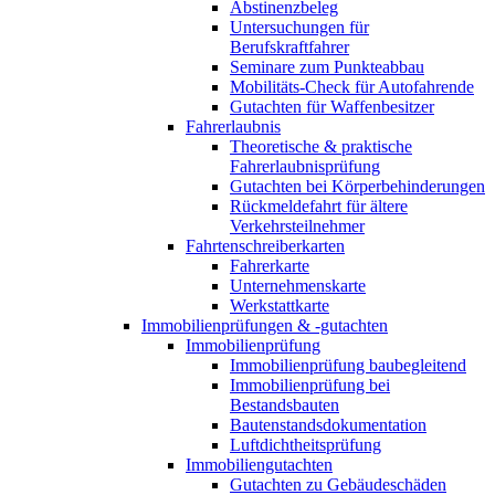
Abstinenzbeleg
Untersuchungen für
Berufskraftfahrer
Seminare zum Punkteabbau
Mobilitäts-Check für Autofahrende
Gutachten für Waffenbesitzer
Fahrerlaubnis
Theoretische & praktische
Fahrerlaubnisprüfung
Gutachten bei Körperbehinderungen
Rückmeldefahrt für ältere
Verkehrsteilnehmer
Fahrtenschreiberkarten
Fahrerkarte
Unternehmenskarte
Werkstattkarte
Immobilienprüfungen & -gutachten
Immobilienprüfung
Immobilienprüfung baubegleitend
Immobilienprüfung bei
Bestandsbauten
Bautenstandsdokumentation
Luftdichtheitsprüfung
Immobiliengutachten
Gutachten zu Gebäudeschäden