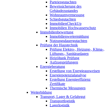
Parteiengutachten
Beweissicherung des
Gebäudezustandes
Wohnraumvermessung
Schiedsgutachten
ImmobilienCheckUp
Immobilien Hochwasserschutz
Immobilienbewertung
Immobilienwertermittlung
Nutzungsdauergutachten
Prüfung der Haustechnik
Prüfung Elektro-, Heizung-, Klima-,
Lüftungs-, Sanitäranlagen
Heizöltank Prüfung
Aufzugsprüfungen
Energieberatung
Erstellung von Energieausweisen
Energiepotenzialanalyse
Erstellung Energieeffizienz
Zertifikate
Thermische Messungen
Weiterbildung
Transport, Lager & Gefahrgut
Transportlogistik
Lagerlogistik