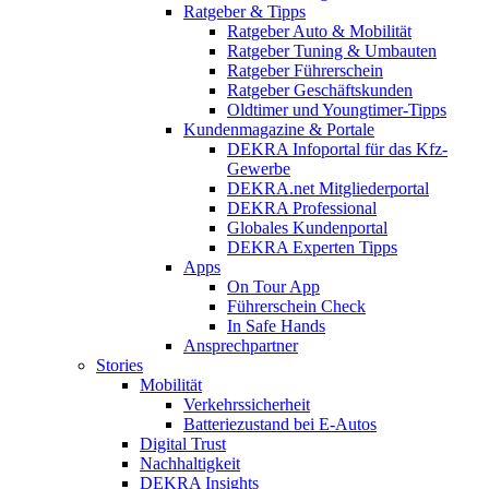
Ratgeber & Tipps
Ratgeber Auto & Mobilität
Ratgeber Tuning & Umbauten
Ratgeber Führerschein
Ratgeber Geschäftskunden
Oldtimer und Youngtimer-Tipps
Kundenmagazine & Portale
DEKRA Infoportal für das Kfz-
Gewerbe
DEKRA.net Mitgliederportal
DEKRA Professional
Globales Kundenportal
DEKRA Experten Tipps
Apps
On Tour App
Führerschein Check
In Safe Hands
Ansprechpartner
Stories
Mobilität
Verkehrssicherheit
Batteriezustand bei E-Autos
Digital Trust
Nachhaltigkeit
DEKRA Insights