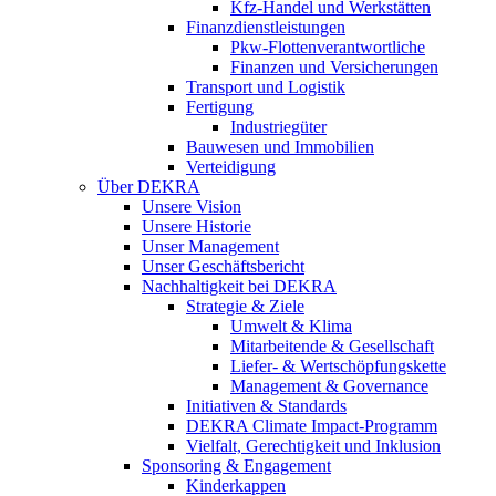
Kfz-Handel und Werkstätten
Finanzdienstleistungen
Pkw‑Flottenverantwortliche
Finanzen und Versicherungen
Transport und Logistik
Fertigung
Industriegüter
Bauwesen und Immobilien
Verteidigung
Über DEKRA
Unsere Vision
Unsere Historie
Unser Management
Unser Geschäftsbericht
Nachhaltigkeit bei DEKRA
Strategie & Ziele
Umwelt & Klima
Mitarbeitende & Gesellschaft
Liefer- & Wertschöpfungskette
Management & Governance
Initiativen & Standards
DEKRA Climate Impact-Programm
Vielfalt, Gerechtigkeit und Inklusion​
Sponsoring & Engagement
Kinderkappen