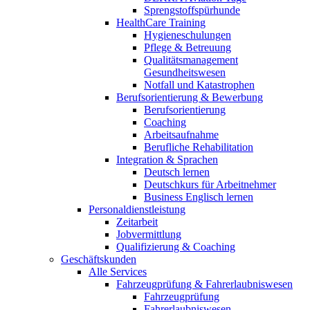
Sprengstoffspürhunde
HealthCare Training
Hygieneschulungen
Pflege & Betreuung
Qualitätsmanagement
Gesundheitswesen
Notfall und Katastrophen
Berufsorientierung & Bewerbung
Berufsorientierung
Coaching
Arbeitsaufnahme
Berufliche Rehabilitation
Integration & Sprachen
Deutsch lernen
Deutschkurs für Arbeitnehmer
Business Englisch lernen
Personaldienstleistung
Zeitarbeit
Jobvermittlung
Qualifizierung & Coaching
Geschäftskunden
Alle Services
Fahrzeugprüfung & Fahrerlaubniswesen
Fahrzeugprüfung
Fahrerlaubniswesen