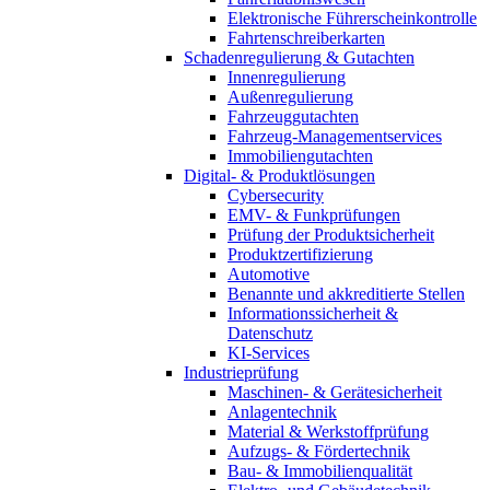
Elektronische Führerscheinkontrolle
Fahrtenschreiberkarten
Schadenregulierung & Gutachten
Innenregulierung
Außenregulierung
Fahrzeuggutachten
Fahrzeug-Managementservices
Immobiliengutachten
Digital- & Produktlösungen
Cybersecurity
EMV- & Funkprüfungen
Prüfung der Produktsicherheit
Produktzertifizierung
Automotive
Benannte und akkreditierte Stellen
Informationssicherheit &
Datenschutz
KI-Services
Industrieprüfung
Maschinen- & Gerätesicherheit
Anlagentechnik
Material & Werkstoffprüfung
Aufzugs- & Fördertechnik
Bau- & Immobilienqualität