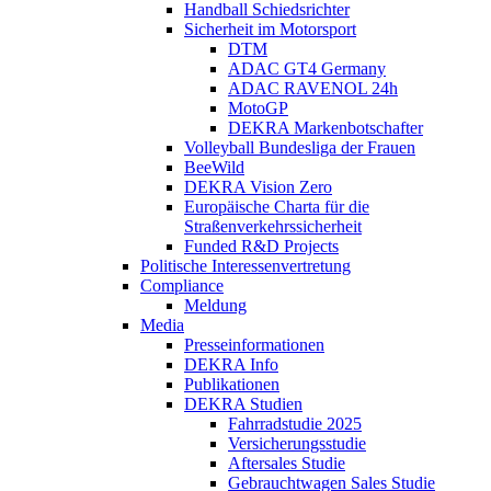
Handball Schiedsrichter
Sicherheit im Motorsport
DTM
ADAC GT4 Germany
ADAC RAVENOL 24h
MotoGP
DEKRA Markenbotschafter
Volleyball Bundesliga der Frauen
BeeWild
DEKRA Vision Zero
Europäische Charta für die
Straßenverkehrssicherheit
Funded R&D Projects
Politische Interessenvertretung
Compliance
Meldung
Media
Presseinformationen
DEKRA Info
Publikationen
DEKRA Studien
Fahrradstudie 2025
Versicherungsstudie
Aftersales Studie
Gebrauchtwagen Sales Studie