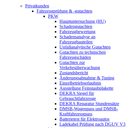
Privatkunden
Fahrzeugprüfung & -gutachten
PKW
Hauptuntersuchung (HU)
Schadengutachten
Fahrzeugbewertung
Schadensanalyse an
Fahrzeugbauteilen
Unfallanalytische Gutachten
Gutachten zu technischen
Fahrzeugschäden
Gutachten zur
Verkehrsüberwachung
Zustandsbericht
Änderungsabnahme & Tuning
Einzelbetriebserlaubnis
Ausstellung Feinstaubplakette
DEKRA Siegel für
Gebrauchtfahrzeuge
DEKRA Reparatur Stundensätze
DMSB-Wagenpass und DMSB-
Kraftfahrzeugpass
Batterietest für Elektroautos
Ladekabel Prüfung nach DGUV V3