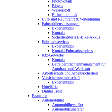
Photovoltaik
Biogas
Wasserstoff
Elektromobilität
Luft- und Raumfahrt & Verteidigung
Fahrraddienstleistungen
Expertentipps
Kontakt
Sicherheitstests E-Bike-Akkus
Fuhrparkservices
Expertentipps
Kontakt Fuhrparkservices
Kfz-Gewerbe
Kontakt
Betreiberpflichtenmanagement für
Autohaus und Werkstatt
Arbeitsschutz und Arbeitssicherheit
Versicherungswirtschaft
Expertentipps
Hotellerie
Digital Trust
Branchen
Automobilität
Automobilhersteller
Automobilzulieferer