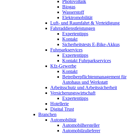
Photovoltaik
Biogas
Wasserstoff
Elektromobilität
Luft- und Raumfahrt & Verteidigung
Fahrraddienstleistungen
Expertentipps
Kontakt
Sicherheitstests E-Bike-Akkus
Fuhrparkservices
Expertentipps
Kontakt Fuhrparkservices
Kfz-Gewerbe
Kontakt
Betreiberpflichtenmanagement für
Autohaus und Werkstatt
Arbeitsschutz und Arbeitssicherheit
Versicherungswirtschaft
Expertentipps
Hotellerie
Digital Trust
Branchen
Automobilität
Automobilhersteller
Automobilzulieferer