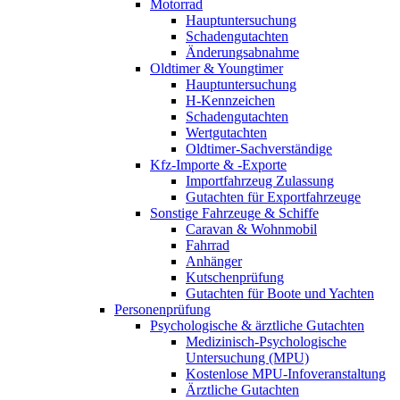
Motorrad
Hauptuntersuchung
Schadengutachten
Änderungsabnahme
Oldtimer & Youngtimer
Hauptuntersuchung
H-Kennzeichen
Schadengutachten
Wertgutachten
Oldtimer-Sachverständige
Kfz-Importe & -Exporte
Importfahrzeug Zulassung
Gutachten für Exportfahrzeuge
Sonstige Fahrzeuge & Schiffe
Caravan & Wohnmobil
Fahrrad
Anhänger
Kutschenprüfung
Gutachten für Boote und Yachten
Personenprüfung
Psychologische & ärztliche Gutachten
Medizinisch-Psychologische
Untersuchung (MPU)
Kostenlose MPU-Infoveranstaltung
Ärztliche Gutachten