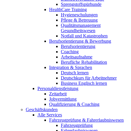
Sprengstoffspürhunde
HealthCare Training
Hygieneschulungen
Pflege & Betreuung
Qualitätsmanagement
Gesundheitswesen
Notfall und Katastrophen
Berufsorientierung & Bewerbung
Berufsorientierung
Coaching
Arbeitsaufnahme
Berufliche Rehabilitation
Integration & Sprachen
Deutsch lernen
Deutschkurs für Arbeitnehmer
Business Englisch lernen
Personaldienstleistung
Zeitarbeit
Jobvermittlung
Qualifizierung & Coaching
Geschäftskunden
Alle Services
Fahrzeugprüfung & Fahrerlaubniswesen
Fahrzeugprüfung
Fahrerlaubniswesen