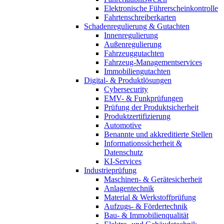
Elektronische Führerscheinkontrolle
Fahrtenschreiberkarten
Schadenregulierung & Gutachten
Innenregulierung
Außenregulierung
Fahrzeuggutachten
Fahrzeug-Managementservices
Immobiliengutachten
Digital- & Produktlösungen
Cybersecurity
EMV- & Funkprüfungen
Prüfung der Produktsicherheit
Produktzertifizierung
Automotive
Benannte und akkreditierte Stellen
Informationssicherheit &
Datenschutz
KI-Services
Industrieprüfung
Maschinen- & Gerätesicherheit
Anlagentechnik
Material & Werkstoffprüfung
Aufzugs- & Fördertechnik
Bau- & Immobilienqualität