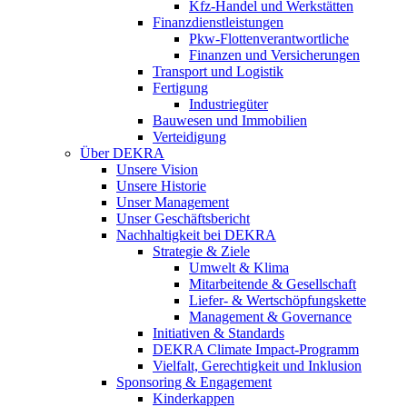
Kfz-Handel und Werkstätten
Finanzdienstleistungen
Pkw‑Flottenverantwortliche
Finanzen und Versicherungen
Transport und Logistik
Fertigung
Industriegüter
Bauwesen und Immobilien
Verteidigung
Über DEKRA
Unsere Vision
Unsere Historie
Unser Management
Unser Geschäftsbericht
Nachhaltigkeit bei DEKRA
Strategie & Ziele
Umwelt & Klima
Mitarbeitende & Gesellschaft
Liefer- & Wertschöpfungskette
Management & Governance
Initiativen & Standards
DEKRA Climate Impact-Programm
Vielfalt, Gerechtigkeit und Inklusion​
Sponsoring & Engagement
Kinderkappen