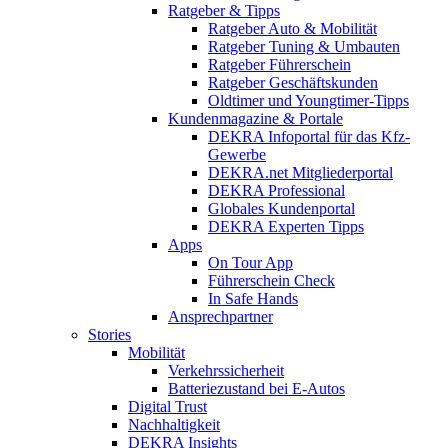
Ratgeber & Tipps
Ratgeber Auto & Mobilität
Ratgeber Tuning & Umbauten
Ratgeber Führerschein
Ratgeber Geschäftskunden
Oldtimer und Youngtimer-Tipps
Kundenmagazine & Portale
DEKRA Infoportal für das Kfz-
Gewerbe
DEKRA.net Mitgliederportal
DEKRA Professional
Globales Kundenportal
DEKRA Experten Tipps
Apps
On Tour App
Führerschein Check
In Safe Hands
Ansprechpartner
Stories
Mobilität
Verkehrssicherheit
Batteriezustand bei E-Autos
Digital Trust
Nachhaltigkeit
DEKRA Insights