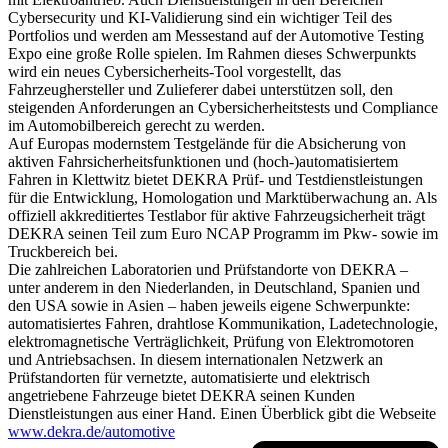
Cybersecurity und KI-Validierung sind ein wichtiger Teil des
Portfolios und werden am Messestand auf der Automotive Testing
Expo eine große Rolle spielen. Im Rahmen dieses Schwerpunkts
wird ein neues Cybersicherheits-Tool vorgestellt, das
Fahrzeughersteller und Zulieferer dabei unterstützen soll, den
steigenden Anforderungen an Cybersicherheitstests und Compliance
im Automobilbereich gerecht zu werden.
Auf Europas modernstem Testgelände für die Absicherung von
aktiven Fahrsicherheitsfunktionen und (hoch-)automatisiertem
Fahren in Klettwitz bietet DEKRA Prüf- und Testdienstleistungen
für die Entwicklung, Homologation und Marktüberwachung an. Als
offiziell akkreditiertes Testlabor für aktive Fahrzeugsicherheit trägt
DEKRA seinen Teil zum Euro NCAP Programm im Pkw- sowie im
Truckbereich bei.
Die zahlreichen Laboratorien und Prüfstandorte von DEKRA –
unter anderem in den Niederlanden, in Deutschland, Spanien und
den USA sowie in Asien – haben jeweils eigene Schwerpunkte:
automatisiertes Fahren, drahtlose Kommunikation, Ladetechnologie,
elektromagnetische Verträglichkeit, Prüfung von Elektromotoren
und Antriebsachsen. In diesem internationalen Netzwerk an
Prüfstandorten für vernetzte, automatisierte und elektrisch
angetriebene Fahrzeuge bietet DEKRA seinen Kunden
Dienstleistungen aus einer Hand. Einen Überblick gibt die Webseite
www.dekra.de/automotive