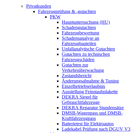
Privatkunden
Fahrzeugprüfung & -gutachten
PKW
Hauptuntersuchung (HU)
Schadengutachten
Fahrzeugbewertung
Schadensanalyse an
Fahrzeugbauteilen
Unfallanalytische Gutachten
Gutachten zu technischen
Fahrzeugschäden
Gutachten zur
Verkehrsüberwachung
Zustandsbericht
Änderungsabnahme & Tuning
Einzelbetriebserlaubnis
Ausstellung Feinstaubplakette
DEKRA Siegel für
Gebrauchtfahrzeuge
DEKRA Reparatur Stundensätze
DMSB-Wagenpass und DMSB-
Kraftfahrzeugpass
Batterietest für Elektroautos
Ladekabel Prüfung nach DGUV V3