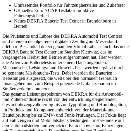
Umfassendes Portfolio für Fahrzeughersteller und Zulieferer
Offizielles Euro NCAP Testlabor für aktive
Fahrzeugsicherheit
Neues DEKRA Batterie Test Center in Brandenburg in
Betrieb
Die Prüfstände und Labore des DEKRA Automobil Test Centers
sind in einem detailgetreuen digitalen Zwilling am Messestand
erlebbar. Bestandteil der so genannten Virtual Labs ist auch das neue
DEKRA Batterie Test Center am Standort Klettwitz, das im
vergangenen Herbst den Betrieb aufgenommen hat. Hier werden
alle Arten von Batterietests unter einem Dach angeboten.
Mechanische, Leistungs- und Umwelt-Tests werden ergänzt durch
so genannte Missbrauchs-Tests. Dabei werden die Batterien
Belastungen ausgesetzt, die weit über den normalen Gebrauch
hinausgehen und zum Beispiel potenzielle Unfallszenarien im
Straßenverkehr simulieren.
Das gesamte Leistungsspektrum von DEKRA für die Automobil-
und Zulieferindustrie reicht von der entwicklungsbegleitenden
Gesamtfahrzeugvalidierung bis zur Typprüfung und Homologation,
im Produkt- und Komponentenbereich von der Material- und
Bauteilprüfung bis zu EMV- und Funk-Prüfungen. Der Fokus liegt
auf Fahrzeugen und Mobilitätsdienstleistungen – insbesondere auf
dem automatisierten und vernetzten Fahren sowie auf Fahrzeugen
mit Elektroantrieb. Auch Dienstleistungen in den Bereichen