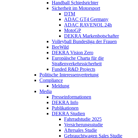
Handball Schiedsrichter
Sicherheit im Motorsport
DTM
ADAC GT4 Germany
ADAC RAVENOL 24h
MotoGP
DEKRA Markenbotschafter
Volleyball Bundesliga der Frauen
BeeWild
DEKRA Vision Zero
Europäische Charta für die
Straßenverkehrssicherheit
Funded R&D Projects
Politische Interessenvertretung
Compliance
Meldung
Media
Presseinformationen
DEKRA Info
Publikationen
DEKRA Studien
Fahrradstudie 2025
Versicherungsstudie
Aftersales Studie
Gebrauchtwagen Sales Studie