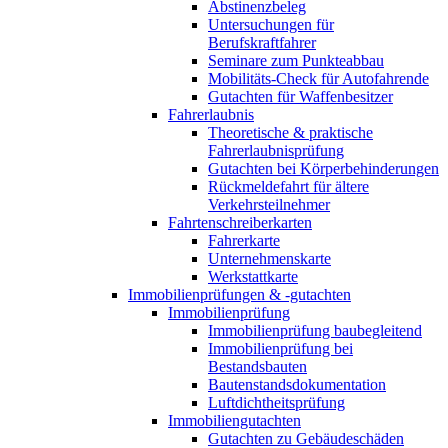
Abstinenzbeleg
Untersuchungen für
Berufskraftfahrer
Seminare zum Punkteabbau
Mobilitäts-Check für Autofahrende
Gutachten für Waffenbesitzer
Fahrerlaubnis
Theoretische & praktische
Fahrerlaubnisprüfung
Gutachten bei Körperbehinderungen
Rückmeldefahrt für ältere
Verkehrsteilnehmer
Fahrtenschreiberkarten
Fahrerkarte
Unternehmenskarte
Werkstattkarte
Immobilienprüfungen & -gutachten
Immobilienprüfung
Immobilienprüfung baubegleitend
Immobilienprüfung bei
Bestandsbauten
Bautenstandsdokumentation
Luftdichtheitsprüfung
Immobiliengutachten
Gutachten zu Gebäudeschäden