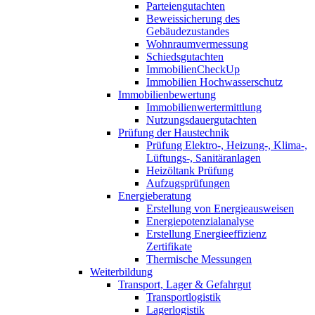
Parteiengutachten
Beweissicherung des
Gebäudezustandes
Wohnraumvermessung
Schiedsgutachten
ImmobilienCheckUp
Immobilien Hochwasserschutz
Immobilienbewertung
Immobilienwertermittlung
Nutzungsdauergutachten
Prüfung der Haustechnik
Prüfung Elektro-, Heizung-, Klima-,
Lüftungs-, Sanitäranlagen
Heizöltank Prüfung
Aufzugsprüfungen
Energieberatung
Erstellung von Energieausweisen
Energiepotenzialanalyse
Erstellung Energieeffizienz
Zertifikate
Thermische Messungen
Weiterbildung
Transport, Lager & Gefahrgut
Transportlogistik
Lagerlogistik