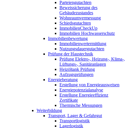
Parteiengutachten
Beweissicherung des
Gebäudezustandes
Wohnraumvermessung
Schiedsgutachten
ImmobilienCheckUp
Immobilien Hochwasserschutz
Immobilienbewertung
Immobilienwertermittlung
Nutzungsdauergutachten
Prüfung der Haustechnik
Prüfung Elektro-, Heizung-, Klima-,
Lüftungs-, Sanitäranlagen
Heizöltank Prüfung
Aufzugsprüfungen
Energieberatung
Erstellung von Energieausweisen
Energiepotenzialanalyse
Erstellung Energieeffizienz
Zertifikate
Thermische Messungen
Weiterbildung
Transport, Lager & Gefahrgut
Transportlogistik
Lagerlogistik