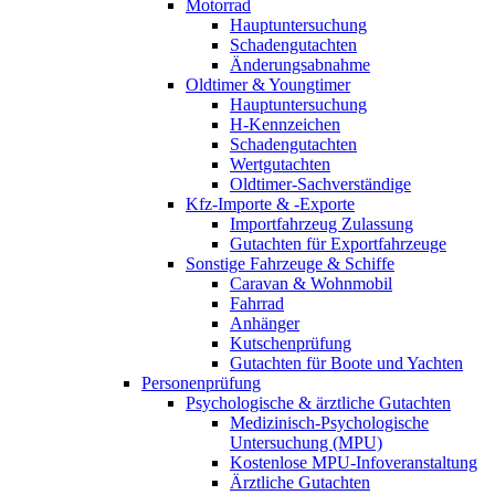
Motorrad
Hauptuntersuchung
Schadengutachten
Änderungsabnahme
Oldtimer & Youngtimer
Hauptuntersuchung
H-Kennzeichen
Schadengutachten
Wertgutachten
Oldtimer-Sachverständige
Kfz-Importe & -Exporte
Importfahrzeug Zulassung
Gutachten für Exportfahrzeuge
Sonstige Fahrzeuge & Schiffe
Caravan & Wohnmobil
Fahrrad
Anhänger
Kutschenprüfung
Gutachten für Boote und Yachten
Personenprüfung
Psychologische & ärztliche Gutachten
Medizinisch-Psychologische
Untersuchung (MPU)
Kostenlose MPU-Infoveranstaltung
Ärztliche Gutachten