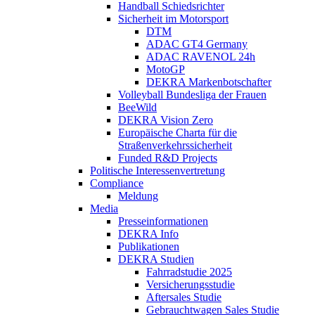
Handball Schiedsrichter
Sicherheit im Motorsport
DTM
ADAC GT4 Germany
ADAC RAVENOL 24h
MotoGP
DEKRA Markenbotschafter
Volleyball Bundesliga der Frauen
BeeWild
DEKRA Vision Zero
Europäische Charta für die
Straßenverkehrssicherheit
Funded R&D Projects
Politische Interessenvertretung
Compliance
Meldung
Media
Presseinformationen
DEKRA Info
Publikationen
DEKRA Studien
Fahrradstudie 2025
Versicherungsstudie
Aftersales Studie
Gebrauchtwagen Sales Studie