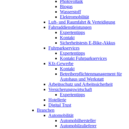
Photovoltaik
Biogas
Wasserstoff
Elektromobilität
Luft- und Raumfahrt & Verteidigung
Fahrraddienstleistungen
Expertentipps
Kontakt
Sicherheitstests E-Bike-Akkus
Fuhrparkservices
Expertentipps
Kontakt Fuhrparkservices
Kfz-Gewerbe
Kontakt
Betreiberpflichtenmanagement für
Autohaus und Werkstatt
Arbeitsschutz und Arbeitssicherheit
Versicherungswirtschaft
Expertentipps
Hotellerie
Digital Trust
Branchen
Automobilität
Automobilhersteller
Automobilzulieferer