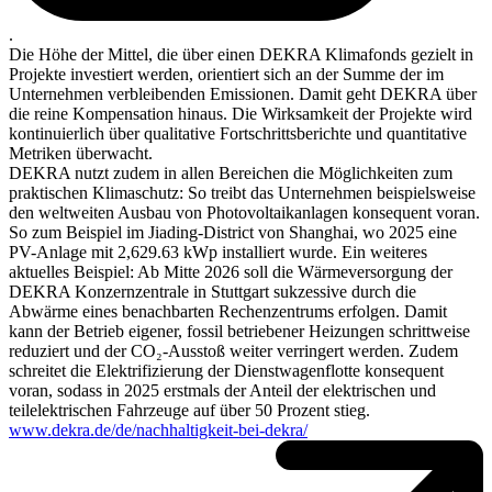
.
Die Höhe der Mittel, die über einen DEKRA Klimafonds gezielt in
Projekte investiert werden, orientiert sich an der Summe der im
Unternehmen verbleibenden Emissionen. Damit geht DEKRA über
die reine Kompensation hinaus. Die Wirksamkeit der Projekte wird
kontinuierlich über qualitative Fortschrittsberichte und quantitative
Metriken überwacht.
DEKRA nutzt zudem in allen Bereichen die Möglichkeiten zum
praktischen Klimaschutz: So treibt das Unternehmen beispielsweise
den weltweiten Ausbau von Photovoltaikanlagen konsequent voran.
So zum Beispiel im Jiading-District von Shanghai, wo 2025 eine
PV-Anlage mit 2,629.63 kWp installiert wurde. Ein weiteres
aktuelles Beispiel: Ab Mitte 2026 soll die Wärmeversorgung der
DEKRA Konzernzentrale in Stuttgart sukzessive durch die
Abwärme eines benachbarten Rechenzentrums erfolgen. Damit
kann der Betrieb eigener, fossil betriebener Heizungen schrittweise
reduziert und der CO₂-Ausstoß weiter verringert werden. Zudem
schreitet die Elektrifizierung der Dienstwagenflotte konsequent
voran, sodass in 2025 erstmals der Anteil der elektrischen und
teilelektrischen Fahrzeuge auf über 50 Prozent stieg.
www.dekra.de/de/nachhaltigkeit-bei-dekra/