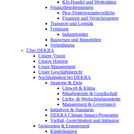
Kfz-Handel und Werkstätten
Finanzdienstleistungen
Pkw‑Flottenverantwortliche
Finanzen und Versicherungen
Transport und Logistik
Fertigung
Industriegüter
Bauwesen und Immobilien
Verteidigung
Über DEKRA
Unsere Vision
Unsere Historie
Unser Management
Unser Geschäftsbericht
Nachhaltigkeit bei DEKRA
Strategie & Ziele
Umwelt & Klima
Mitarbeitende & Gesellschaft
Liefer- & Wertschöpfungskette
Management & Governance
Initiativen & Standards
DEKRA Climate Impact-Programm
Vielfalt, Gerechtigkeit und Inklusion​
Sponsoring & Engagement
Kinderkappen