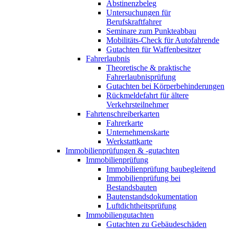
Abstinenzbeleg
Untersuchungen für
Berufskraftfahrer
Seminare zum Punkteabbau
Mobilitäts-Check für Autofahrende
Gutachten für Waffenbesitzer
Fahrerlaubnis
Theoretische & praktische
Fahrerlaubnisprüfung
Gutachten bei Körperbehinderungen
Rückmeldefahrt für ältere
Verkehrsteilnehmer
Fahrtenschreiberkarten
Fahrerkarte
Unternehmenskarte
Werkstattkarte
Immobilienprüfungen & -gutachten
Immobilienprüfung
Immobilienprüfung baubegleitend
Immobilienprüfung bei
Bestandsbauten
Bautenstandsdokumentation
Luftdichtheitsprüfung
Immobiliengutachten
Gutachten zu Gebäudeschäden