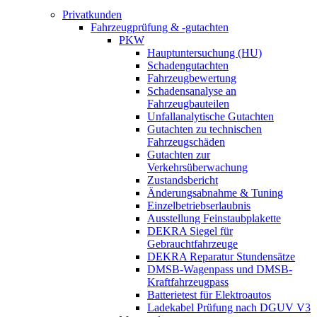
Privatkunden
Fahrzeugprüfung & -gutachten
PKW
Hauptuntersuchung (HU)
Schadengutachten
Fahrzeugbewertung
Schadensanalyse an
Fahrzeugbauteilen
Unfallanalytische Gutachten
Gutachten zu technischen
Fahrzeugschäden
Gutachten zur
Verkehrsüberwachung
Zustandsbericht
Änderungsabnahme & Tuning
Einzelbetriebserlaubnis
Ausstellung Feinstaubplakette
DEKRA Siegel für
Gebrauchtfahrzeuge
DEKRA Reparatur Stundensätze
DMSB-Wagenpass und DMSB-
Kraftfahrzeugpass
Batterietest für Elektroautos
Ladekabel Prüfung nach DGUV V3