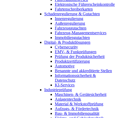
Elektronische Führerscheinkontrolle
Fahrtenschreiberkarten
Schadenregulierung & Gutachten
Innenregulierung
Außenregulierung
Fahrzeuggutachten
Fahrzeug-Managementservices
Immobiliengutachten
Digital- & Produktlösungen
Cybersecurity
EMV- & Funkprüfungen
Prüfung der Produktsicherheit
Produktzertifizierung
Automotive
Benannte und akkreditierte Stellen
Informationssicherheit &
Datenschutz
KI-Services
Industrieprüfung
Maschinen- & Gerätesicherheit
Anlagentechnik
Material & Werkstoffprüfung
Aufzugs- & Fördertechnik
Bau- & Immobilienqualität