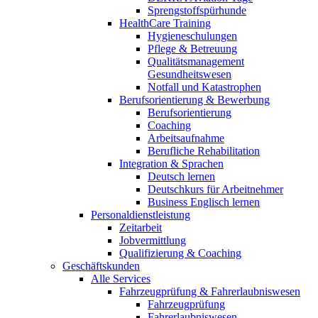
Sprengstoffspürhunde
HealthCare Training
Hygieneschulungen
Pflege & Betreuung
Qualitätsmanagement
Gesundheitswesen
Notfall und Katastrophen
Berufsorientierung & Bewerbung
Berufsorientierung
Coaching
Arbeitsaufnahme
Berufliche Rehabilitation
Integration & Sprachen
Deutsch lernen
Deutschkurs für Arbeitnehmer
Business Englisch lernen
Personaldienstleistung
Zeitarbeit
Jobvermittlung
Qualifizierung & Coaching
Geschäftskunden
Alle Services
Fahrzeugprüfung & Fahrerlaubniswesen
Fahrzeugprüfung
Fahrerlaubniswesen