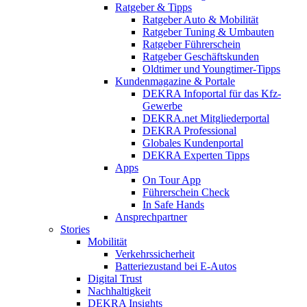
Ratgeber & Tipps
Ratgeber Auto & Mobilität
Ratgeber Tuning & Umbauten
Ratgeber Führerschein
Ratgeber Geschäftskunden
Oldtimer und Youngtimer-Tipps
Kundenmagazine & Portale
DEKRA Infoportal für das Kfz-
Gewerbe
DEKRA.net Mitgliederportal
DEKRA Professional
Globales Kundenportal
DEKRA Experten Tipps
Apps
On Tour App
Führerschein Check
In Safe Hands
Ansprechpartner
Stories
Mobilität
Verkehrssicherheit
Batteriezustand bei E-Autos
Digital Trust
Nachhaltigkeit
DEKRA Insights