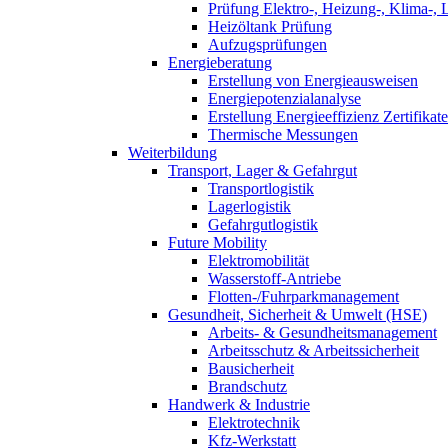
Prüfung Elektro-, Heizung-, Klima-, 
Heizöltank Prüfung
Aufzugsprüfungen
Energieberatung
Erstellung von Energieausweisen
Energiepotenzialanalyse
Erstellung Energieeffizienz Zertifikate
Thermische Messungen
Weiterbildung
Transport, Lager & Gefahrgut
Transportlogistik
Lagerlogistik
Gefahrgutlogistik
Future Mobility
Elektromobilität
Wasserstoff-Antriebe
Flotten-/Fuhrparkmanagement
Gesundheit, Sicherheit & Umwelt (HSE)
Arbeits- & Gesundheitsmanagement
Arbeitsschutz & Arbeitssicherheit
Bausicherheit
Brandschutz
Handwerk & Industrie
Elektrotechnik
Kfz-Werkstatt