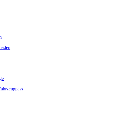
n
chäden
ge
ahrzeugpass