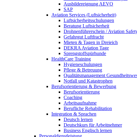
Ausbildereignung AEVO
SAP
Aviation Services (Luftsicherheit)
Luftsicherheitsschulungen
Beratung Luftsicherheit
Drohnenführerschein / Aviation Safet
Gefahrgut Luftfracht
Mieten & Tagen in Dreieich
DEKRA Aviation Tage
Sprengstoffspürhunde
HealthCare Training
Hygieneschulungen
Pflege & Betreuung
Qualitätsmanagement Gesundheitswe
Notfall und Katastrophen
Berufsorientierung & Bewerbung
Berufsorientierung
Coaching
Arbeitsaufnahme
Berufliche Rehabilitation
Integration & Sprachen
Deutsch lernen
Deutschkurs für Arbeitnehmer
Business Englisch lernen
Personaldienstleistung