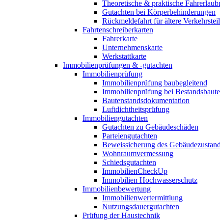
Theoretische & praktische Fahrerlaub
Gutachten bei Körperbehinderungen
Rückmeldefahrt für ältere Verkehrste
Fahrtenschreiberkarten
Fahrerkarte
Unternehmenskarte
Werkstattkarte
Immobilienprüfungen & -gutachten
Immobilienprüfung
Immobilienprüfung baubegleitend
Immobilienprüfung bei Bestandsbaut
Bautenstandsdokumentation
Luftdichtheitsprüfung
Immobiliengutachten
Gutachten zu Gebäudeschäden
Parteiengutachten
Beweissicherung des Gebäudezustan
Wohnraumvermessung
Schiedsgutachten
ImmobilienCheckUp
Immobilien Hochwasserschutz
Immobilienbewertung
Immobilienwertermittlung
Nutzungsdauergutachten
Prüfung der Haustechnik