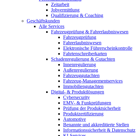
Zeitarbeit
Jobvermittlung
Qualifizierung & Coaching
Geschäftskunden
Alle Services
Fahrzeugprüfung & Fahrerlaubniswesen
Fahrzeugprüfung
Fahrerlaubniswesen
Elektronische Führerscheinkontrolle
Fahrtenschreiberkarten
Schadenregulierung & Gutachten
Innenregulierung
Außenregulierung
Fahrzeuggutachten
Fahrzeug-Managementservices
Immobiliengutachten
Digital- & Produktlösungen
Cybersecurity
EMV- & Funkprüfungen
Prüfung der Produktsicherheit
Produktzertifizierung
Automotive
Benannte und akkreditierte Stellen
Informationssicherheit & Datenschutz
KI-Services