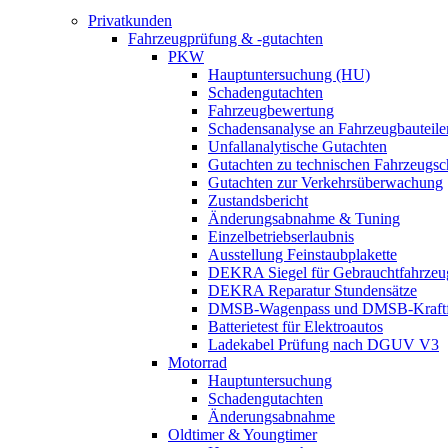
Privatkunden
Fahrzeugprüfung & -gutachten
PKW
Hauptuntersuchung (HU)
Schadengutachten
Fahrzeugbewertung
Schadensanalyse an Fahrzeugbauteile
Unfallanalytische Gutachten
Gutachten zu technischen Fahrzeugs
Gutachten zur Verkehrsüberwachung
Zustandsbericht
Änderungsabnahme & Tuning
Einzelbetriebserlaubnis
Ausstellung Feinstaubplakette
DEKRA Siegel für Gebrauchtfahrzeu
DEKRA Reparatur Stundensätze
DMSB-Wagenpass und DMSB-Kraftf
Batterietest für Elektroautos
Ladekabel Prüfung nach DGUV V3
Motorrad
Hauptuntersuchung
Schadengutachten
Änderungsabnahme
Oldtimer & Youngtimer