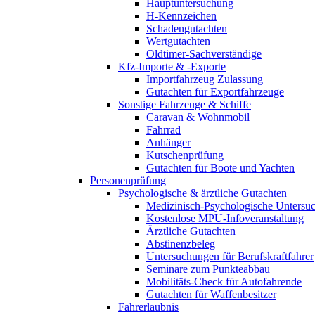
Hauptuntersuchung
H-Kennzeichen
Schadengutachten
Wertgutachten
Oldtimer-Sachverständige
Kfz-Importe & -Exporte
Importfahrzeug Zulassung
Gutachten für Exportfahrzeuge
Sonstige Fahrzeuge & Schiffe
Caravan & Wohnmobil
Fahrrad
Anhänger
Kutschenprüfung
Gutachten für Boote und Yachten
Personenprüfung
Psychologische & ärztliche Gutachten
Medizinisch-Psychologische Unters
Kostenlose MPU-Infoveranstaltung
Ärztliche Gutachten
Abstinenzbeleg
Untersuchungen für Berufskraftfahrer
Seminare zum Punkteabbau
Mobilitäts-Check für Autofahrende
Gutachten für Waffenbesitzer
Fahrerlaubnis