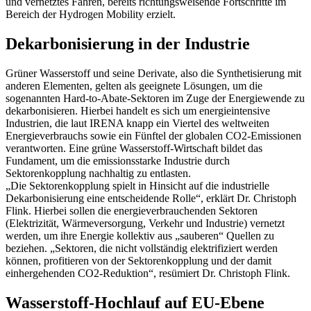
und vernetztes Fahren, bereits richtungsweisende Fortschritte im
Bereich der Hydrogen Mobility erzielt.
Dekarbonisierung in der Industrie
Grüner Wasserstoff und seine Derivate, also die Synthetisierung mit
anderen Elementen, gelten als geeignete Lösungen, um die
sogenannten Hard-to-Abate-Sektoren im Zuge der Energiewende zu
dekarbonisieren. Hierbei handelt es sich um energieintensive
Industrien, die laut IRENA knapp ein Viertel des weltweiten
Energieverbrauchs sowie ein Fünftel der globalen CO2-Emissionen
verantworten. Eine grüne Wasserstoff-Wirtschaft bildet das
Fundament, um die emissionsstarke Industrie durch
Sektorenkopplung nachhaltig zu entlasten.
„Die Sektorenkopplung spielt in Hinsicht auf die industrielle
Dekarbonisierung eine entscheidende Rolle“, erklärt Dr. Christoph
Flink. Hierbei sollen die energieverbrauchenden Sektoren
(Elektrizität, Wärmeversorgung, Verkehr und Industrie) vernetzt
werden, um ihre Energie kollektiv aus „sauberen“ Quellen zu
beziehen. „Sektoren, die nicht vollständig elektrifiziert werden
können, profitieren von der Sektorenkopplung und der damit
einhergehenden CO2-Reduktion“, resümiert Dr. Christoph Flink.
Wasserstoff-Hochlauf auf EU-Ebene