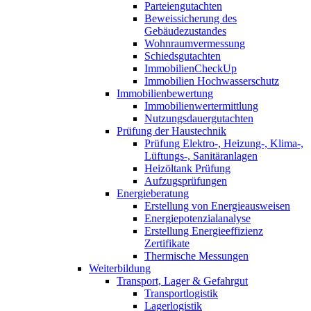
Parteiengutachten
Beweissicherung des
Gebäudezustandes
Wohnraumvermessung
Schiedsgutachten
ImmobilienCheckUp
Immobilien Hochwasserschutz
Immobilienbewertung
Immobilienwertermittlung
Nutzungsdauergutachten
Prüfung der Haustechnik
Prüfung Elektro-, Heizung-, Klima-,
Lüftungs-, Sanitäranlagen
Heizöltank Prüfung
Aufzugsprüfungen
Energieberatung
Erstellung von Energieausweisen
Energiepotenzialanalyse
Erstellung Energieeffizienz
Zertifikate
Thermische Messungen
Weiterbildung
Transport, Lager & Gefahrgut
Transportlogistik
Lagerlogistik