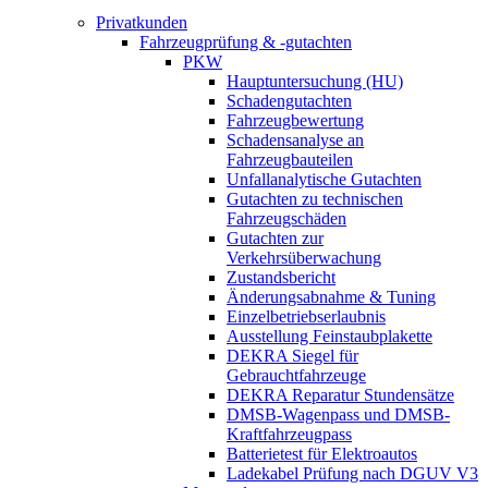
Privatkunden
Fahrzeugprüfung & -gutachten
PKW
Hauptuntersuchung (HU)
Schadengutachten
Fahrzeugbewertung
Schadensanalyse an
Fahrzeugbauteilen
Unfallanalytische Gutachten
Gutachten zu technischen
Fahrzeugschäden
Gutachten zur
Verkehrsüberwachung
Zustandsbericht
Änderungsabnahme & Tuning
Einzelbetriebserlaubnis
Ausstellung Feinstaubplakette
DEKRA Siegel für
Gebrauchtfahrzeuge
DEKRA Reparatur Stundensätze
DMSB-Wagenpass und DMSB-
Kraftfahrzeugpass
Batterietest für Elektroautos
Ladekabel Prüfung nach DGUV V3