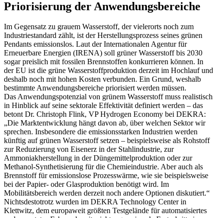
Priorisierung der Anwendungsbereiche
Im Gegensatz zu grauem Wasserstoff, der vielerorts noch zum
Industriestandard zählt, ist der Herstellungsprozess seines grünen
Pendants emissionslos. Laut der Internationalen Agentur für
Erneuerbare Energien (IRENA) soll grüner Wasserstoff bis 2030
sogar preislich mit fossilen Brennstoffen konkurrieren können. In
der EU ist die grüne Wasserstoffproduktion derzeit im Hochlauf und
deshalb noch mit hohen Kosten verbunden. Ein Grund, weshalb
bestimmte Anwendungsbereiche priorisiert werden müssen.
Das Anwendungspotenzial von grünem Wasserstoff muss realistisch
in Hinblick auf seine sektorale Effektivität definiert werden – das
betont Dr. Christoph Flink, VP Hydrogen Economy bei DEKRA:
„Die Marktentwicklung hängt davon ab, über welchen Sektor wir
sprechen. Insbesondere die emissionsstarken Industrien werden
künftig auf grünen Wasserstoff setzen – beispielsweise als Rohstoff
zur Reduzierung von Eisenerz in der Stahlindustrie, zur
Ammoniakherstellung in der Düngemittelproduktion oder zur
Methanol-Synthetisierung für die Chemieindustrie. Aber auch als
Brennstoff für emissionslose Prozesswärme, wie sie beispielsweise
bei der Papier- oder Glasproduktion benötigt wird. Im
Mobilitätsbereich werden derzeit noch andere Optionen diskutiert.“
Nichtsdestotrotz wurden im DEKRA Technology Center in
Klettwitz, dem europaweit größten Testgelände für automatisiertes