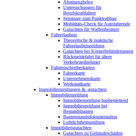
Abstinenzbeleg
Untersuchungen für
Berufskraftfahrer
Seminare zum Punkteabbau
Mobilitäts-Check für Autofahrende
Gutachten für Waffenbesitzer
Fahrerlaubnis
Theoretische & praktische
Fahrerlaubnisprüfung
Gutachten bei Körperbehinderungen
Rückmeldefahrt für ältere
Verkehrsteilnehmer
Fahrtenschreiberkarten
Fahrerkarte
Unternehmenskarte
Werkstattkarte
Immobilienprüfungen & -gutachten
Immobilienprüfung
Immobilienprüfung baubegleitend
Immobilienprüfung bei
Bestandsbauten
Bautenstandsdokumentation
Luftdichtheitsprüfung
Immobiliengutachten
Gutachten zu Gebäudeschäden