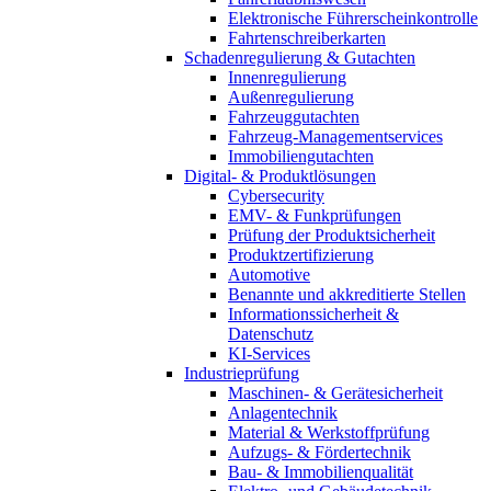
Elektronische Führerscheinkontrolle
Fahrtenschreiberkarten
Schadenregulierung & Gutachten
Innenregulierung
Außenregulierung
Fahrzeuggutachten
Fahrzeug-Managementservices
Immobiliengutachten
Digital- & Produktlösungen
Cybersecurity
EMV- & Funkprüfungen
Prüfung der Produktsicherheit
Produktzertifizierung
Automotive
Benannte und akkreditierte Stellen
Informationssicherheit &
Datenschutz
KI-Services
Industrieprüfung
Maschinen- & Gerätesicherheit
Anlagentechnik
Material & Werkstoffprüfung
Aufzugs- & Fördertechnik
Bau- & Immobilienqualität