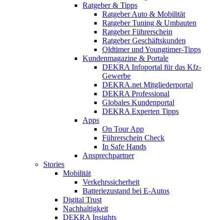
Ratgeber & Tipps
Ratgeber Auto & Mobilität
Ratgeber Tuning & Umbauten
Ratgeber Führerschein
Ratgeber Geschäftskunden
Oldtimer und Youngtimer-Tipps
Kundenmagazine & Portale
DEKRA Infoportal für das Kfz-
Gewerbe
DEKRA.net Mitgliederportal
DEKRA Professional
Globales Kundenportal
DEKRA Experten Tipps
Apps
On Tour App
Führerschein Check
In Safe Hands
Ansprechpartner
Stories
Mobilität
Verkehrssicherheit
Batteriezustand bei E-Autos
Digital Trust
Nachhaltigkeit
DEKRA Insights