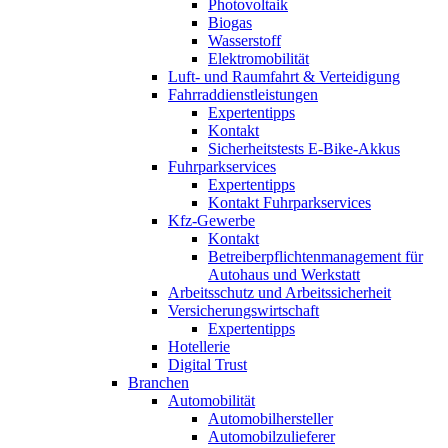
Photovoltaik
Biogas
Wasserstoff
Elektromobilität
Luft- und Raumfahrt & Verteidigung
Fahrraddienstleistungen
Expertentipps
Kontakt
Sicherheitstests E-Bike-Akkus
Fuhrparkservices
Expertentipps
Kontakt Fuhrparkservices
Kfz-Gewerbe
Kontakt
Betreiberpflichtenmanagement für
Autohaus und Werkstatt
Arbeitsschutz und Arbeitssicherheit
Versicherungswirtschaft
Expertentipps
Hotellerie
Digital Trust
Branchen
Automobilität
Automobilhersteller
Automobilzulieferer