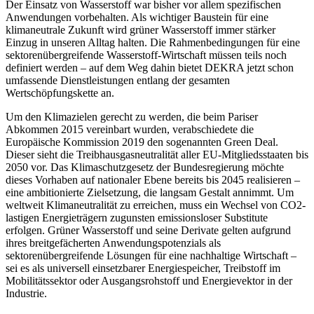
Der Einsatz von Wasserstoff war bisher vor allem spezifischen
Anwendungen vorbehalten. Als wichtiger Baustein für eine
klimaneutrale Zukunft wird grüner Wasserstoff immer stärker
Einzug in unseren Alltag halten. Die Rahmenbedingungen für eine
sektorenübergreifende Wasserstoff-Wirtschaft müssen teils noch
definiert werden – auf dem Weg dahin bietet DEKRA jetzt schon
umfassende Dienstleistungen entlang der gesamten
Wertschöpfungskette an.
Um den Klimazielen gerecht zu werden, die beim Pariser
Abkommen 2015 vereinbart wurden, verabschiedete die
Europäische Kommission 2019 den sogenannten Green Deal.
Dieser sieht die Treibhausgasneutralität aller EU-Mitgliedsstaaten bis
2050 vor. Das Klimaschutzgesetz der Bundesregierung möchte
dieses Vorhaben auf nationaler Ebene bereits bis 2045 realisieren –
eine ambitionierte Zielsetzung, die langsam Gestalt annimmt. Um
weltweit Klimaneutralität zu erreichen, muss ein Wechsel von CO2-
lastigen Energieträgern zugunsten emissionsloser Substitute
erfolgen. Grüner Wasserstoff und seine Derivate gelten aufgrund
ihres breitgefächerten Anwendungspotenzials als
sektorenübergreifende Lösungen für eine nachhaltige Wirtschaft –
sei es als universell einsetzbarer Energiespeicher, Treibstoff im
Mobilitätssektor oder Ausgangsrohstoff und Energievektor in der
Industrie.