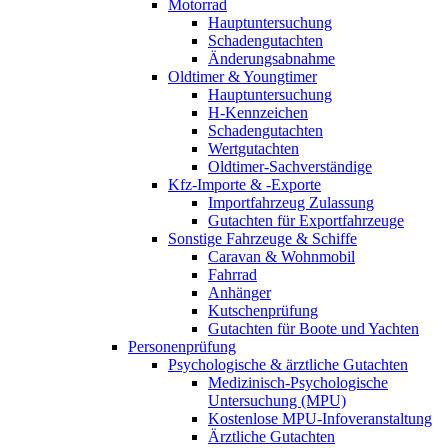
Motorrad
Hauptuntersuchung
Schadengutachten
Änderungsabnahme
Oldtimer & Youngtimer
Hauptuntersuchung
H-Kennzeichen
Schadengutachten
Wertgutachten
Oldtimer-Sachverständige
Kfz-Importe & -Exporte
Importfahrzeug Zulassung
Gutachten für Exportfahrzeuge
Sonstige Fahrzeuge & Schiffe
Caravan & Wohnmobil
Fahrrad
Anhänger
Kutschenprüfung
Gutachten für Boote und Yachten
Personenprüfung
Psychologische & ärztliche Gutachten
Medizinisch-Psychologische
Untersuchung (MPU)
Kostenlose MPU-Infoveranstaltung
Ärztliche Gutachten