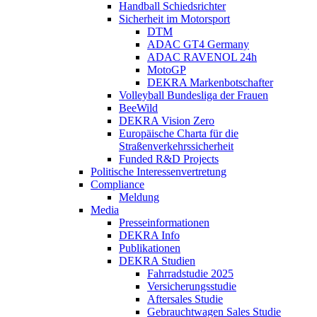
Handball Schiedsrichter
Sicherheit im Motorsport
DTM
ADAC GT4 Germany
ADAC RAVENOL 24h
MotoGP
DEKRA Markenbotschafter
Volleyball Bundesliga der Frauen
BeeWild
DEKRA Vision Zero
Europäische Charta für die
Straßenverkehrssicherheit
Funded R&D Projects
Politische Interessenvertretung
Compliance
Meldung
Media
Presseinformationen
DEKRA Info
Publikationen
DEKRA Studien
Fahrradstudie 2025
Versicherungsstudie
Aftersales Studie
Gebrauchtwagen Sales Studie