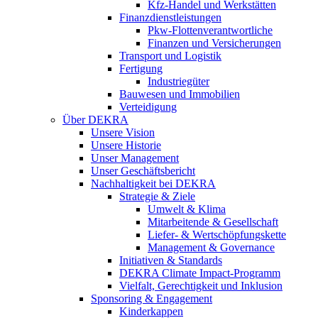
Kfz-Handel und Werkstätten
Finanzdienstleistungen
Pkw‑Flottenverantwortliche
Finanzen und Versicherungen
Transport und Logistik
Fertigung
Industriegüter
Bauwesen und Immobilien
Verteidigung
Über DEKRA
Unsere Vision
Unsere Historie
Unser Management
Unser Geschäftsbericht
Nachhaltigkeit bei DEKRA
Strategie & Ziele
Umwelt & Klima
Mitarbeitende & Gesellschaft
Liefer- & Wertschöpfungskette
Management & Governance
Initiativen & Standards
DEKRA Climate Impact-Programm
Vielfalt, Gerechtigkeit und Inklusion​
Sponsoring & Engagement
Kinderkappen