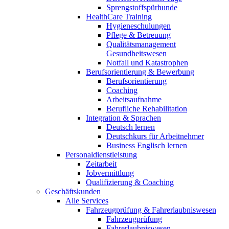
Sprengstoffspürhunde
HealthCare Training
Hygieneschulungen
Pflege & Betreuung
Qualitätsmanagement
Gesundheitswesen
Notfall und Katastrophen
Berufsorientierung & Bewerbung
Berufsorientierung
Coaching
Arbeitsaufnahme
Berufliche Rehabilitation
Integration & Sprachen
Deutsch lernen
Deutschkurs für Arbeitnehmer
Business Englisch lernen
Personaldienstleistung
Zeitarbeit
Jobvermittlung
Qualifizierung & Coaching
Geschäftskunden
Alle Services
Fahrzeugprüfung & Fahrerlaubniswesen
Fahrzeugprüfung
Fahrerlaubniswesen