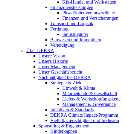
Kfz-Handel und Werkstätten
Finanzdienstleistungen
Pkw‑Flottenverantwortliche
Finanzen und Versicherungen
Transport und Logistik
Fertigung
Industriegüter
Bauwesen und Immobilien
Verteidigung
Über DEKRA
Unsere Vision
Unsere Historie
Unser Management
Unser Geschäftsbericht
Nachhaltigkeit bei DEKRA
Strategie & Ziele
Umwelt & Klima
Mitarbeitende & Gesellschaft
Liefer- & Wertschöpfungskette
Management & Governance
Initiativen & Standards
DEKRA Climate Impact-Programm
Vielfalt, Gerechtigkeit und Inklusion​
Sponsoring & Engagement
Kinderkappen