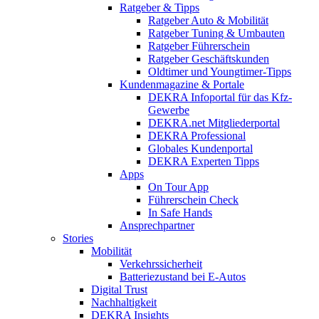
Ratgeber & Tipps
Ratgeber Auto & Mobilität
Ratgeber Tuning & Umbauten
Ratgeber Führerschein
Ratgeber Geschäftskunden
Oldtimer und Youngtimer-Tipps
Kundenmagazine & Portale
DEKRA Infoportal für das Kfz-
Gewerbe
DEKRA.net Mitgliederportal
DEKRA Professional
Globales Kundenportal
DEKRA Experten Tipps
Apps
On Tour App
Führerschein Check
In Safe Hands
Ansprechpartner
Stories
Mobilität
Verkehrssicherheit
Batteriezustand bei E-Autos
Digital Trust
Nachhaltigkeit
DEKRA Insights