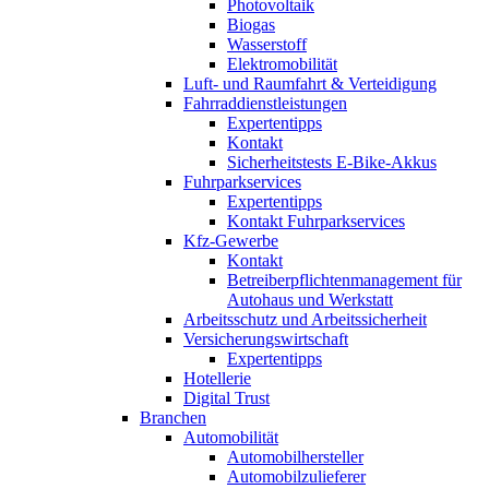
Photovoltaik
Biogas
Wasserstoff
Elektromobilität
Luft- und Raumfahrt & Verteidigung
Fahrraddienstleistungen
Expertentipps
Kontakt
Sicherheitstests E-Bike-Akkus
Fuhrparkservices
Expertentipps
Kontakt Fuhrparkservices
Kfz-Gewerbe
Kontakt
Betreiberpflichtenmanagement für
Autohaus und Werkstatt
Arbeitsschutz und Arbeitssicherheit
Versicherungswirtschaft
Expertentipps
Hotellerie
Digital Trust
Branchen
Automobilität
Automobilhersteller
Automobilzulieferer