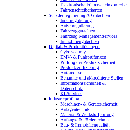
Elektronische Führerscheinkontrolle
Fahrtenschreiberkarten
Schadenregulierung & Gutachten
Innenregulierung
Außenregulierung
Fahrzeuggutachten
Fahrzeug-Managementservices
Immobiliengutachten
Digital- & Produktlösungen
Cybersecurity
EMV- & Funkprüfungen
Prüfung der Produktsicherheit
Produktzertifizierung
Automotive
Benannte und akkreditierte Stellen
Informationssicherheit &
Datenschutz
KI-Services
Industrieprüfung
Maschinen- & Gerätesicherheit
Anlagentechnik
Material & Werkstoffprüfung
Aufzugs- & Fördertechnik
Bau- & Immobilienqualität