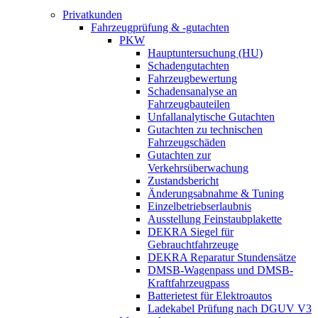
Privatkunden
Fahrzeugprüfung & -gutachten
PKW
Hauptuntersuchung (HU)
Schadengutachten
Fahrzeugbewertung
Schadensanalyse an
Fahrzeugbauteilen
Unfallanalytische Gutachten
Gutachten zu technischen
Fahrzeugschäden
Gutachten zur
Verkehrsüberwachung
Zustandsbericht
Änderungsabnahme & Tuning
Einzelbetriebserlaubnis
Ausstellung Feinstaubplakette
DEKRA Siegel für
Gebrauchtfahrzeuge
DEKRA Reparatur Stundensätze
DMSB-Wagenpass und DMSB-
Kraftfahrzeugpass
Batterietest für Elektroautos
Ladekabel Prüfung nach DGUV V3