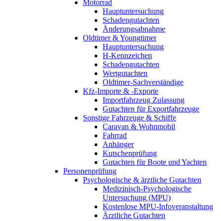
Motorrad
Hauptuntersuchung
Schadengutachten
Änderungsabnahme
Oldtimer & Youngtimer
Hauptuntersuchung
H-Kennzeichen
Schadengutachten
Wertgutachten
Oldtimer-Sachverständige
Kfz-Importe & -Exporte
Importfahrzeug Zulassung
Gutachten für Exportfahrzeuge
Sonstige Fahrzeuge & Schiffe
Caravan & Wohnmobil
Fahrrad
Anhänger
Kutschenprüfung
Gutachten für Boote und Yachten
Personenprüfung
Psychologische & ärztliche Gutachten
Medizinisch-Psychologische
Untersuchung (MPU)
Kostenlose MPU-Infoveranstaltung
Ärztliche Gutachten