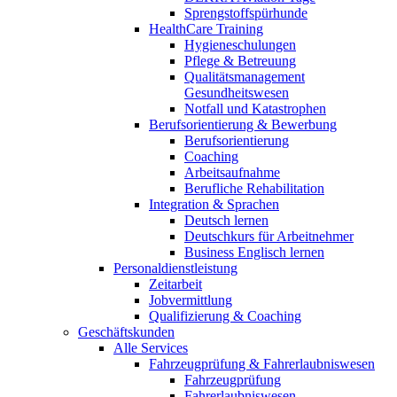
Sprengstoffspürhunde
HealthCare Training
Hygieneschulungen
Pflege & Betreuung
Qualitätsmanagement
Gesundheitswesen
Notfall und Katastrophen
Berufsorientierung & Bewerbung
Berufsorientierung
Coaching
Arbeitsaufnahme
Berufliche Rehabilitation
Integration & Sprachen
Deutsch lernen
Deutschkurs für Arbeitnehmer
Business Englisch lernen
Personaldienstleistung
Zeitarbeit
Jobvermittlung
Qualifizierung & Coaching
Geschäftskunden
Alle Services
Fahrzeugprüfung & Fahrerlaubniswesen
Fahrzeugprüfung
Fahrerlaubniswesen