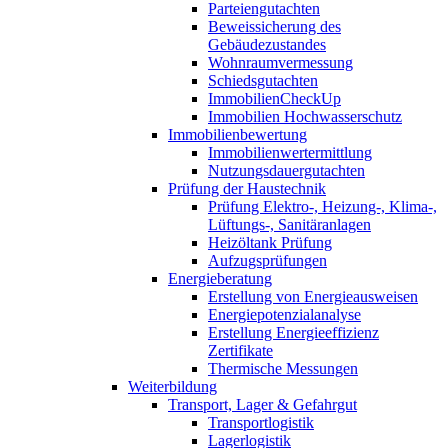
Parteiengutachten
Beweissicherung des
Gebäudezustandes
Wohnraumvermessung
Schiedsgutachten
ImmobilienCheckUp
Immobilien Hochwasserschutz
Immobilienbewertung
Immobilienwertermittlung
Nutzungsdauergutachten
Prüfung der Haustechnik
Prüfung Elektro-, Heizung-, Klima-,
Lüftungs-, Sanitäranlagen
Heizöltank Prüfung
Aufzugsprüfungen
Energieberatung
Erstellung von Energieausweisen
Energiepotenzialanalyse
Erstellung Energieeffizienz
Zertifikate
Thermische Messungen
Weiterbildung
Transport, Lager & Gefahrgut
Transportlogistik
Lagerlogistik