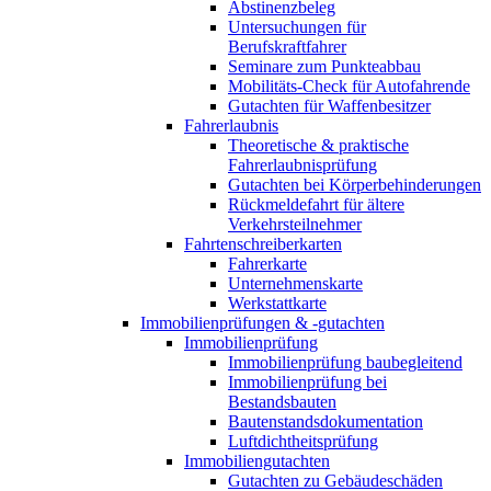
Abstinenzbeleg
Untersuchungen für
Berufskraftfahrer
Seminare zum Punkteabbau
Mobilitäts-Check für Autofahrende
Gutachten für Waffenbesitzer
Fahrerlaubnis
Theoretische & praktische
Fahrerlaubnisprüfung
Gutachten bei Körperbehinderungen
Rückmeldefahrt für ältere
Verkehrsteilnehmer
Fahrtenschreiberkarten
Fahrerkarte
Unternehmenskarte
Werkstattkarte
Immobilienprüfungen & -gutachten
Immobilienprüfung
Immobilienprüfung baubegleitend
Immobilienprüfung bei
Bestandsbauten
Bautenstandsdokumentation
Luftdichtheitsprüfung
Immobiliengutachten
Gutachten zu Gebäudeschäden