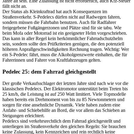
Jahre alt sein. Eine Zulassung ist nicht erforderlich, auch Kfz-Steuer
fällt nicht an.
Der Status als Kleinkraftrad hat auch Konsequenzen im
Straßenverkehr. S-Pedelecs dürfen nicht auf Radwegen fahren,
sondern müssen die Fahrbahn benutzen. Auch für Radfahrer
freigegebene Fußgängerzonen und Plätze sind für sie tabu. Wie
beim Mofa oder Motorrad ist ein geeigneter Helm vorgeschrieben.
Das kann in aller Regel kein herkömmlicher Fahrradschutzhelm
sein, sondern sollte den Prüfkriterien genügen, die den potenziell
höheren Anprallgeschwindigkeiten Rechnung tragen. Wichtig: Wer
ein S-Pedelec fährt, muss die Alkoholgrenzwerte einhalten, die für
Fahrerinnen und Fahrer von Kraftfahrzeugen gelten.
Pedelec 25: dem Fahrrad gleichgestellt
Der große Verkaufsschlager der letzten Jahre sind nach wie vor die
klassischen Pedelecs. Der Elektromotor unterstützt beim Treten bis
25 km/h, die Leistung ist auf 250 Watt limitiert. Viele Topmodelle
haben bereits ein Drehmoment von bis zu 85 Newtonmetern und
sorgen für eine ansehnliche Dynamik. Viele haben zudem eine
Anfahr- und Schiebehilfe an Bord, die vor allem das Schieben an
Steigungen erleichtert.
Pedelecs sind verkehrsrechtlich dem Fahrrad gleichgestellt und
unterliegen im Straßenverkehr den gleichen Regeln: Sie brauchen
keine Zulassung, kein Kennzeichen und rein rechtlich keine