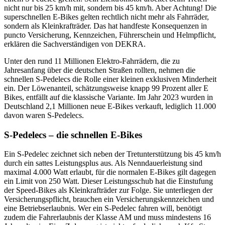
nicht nur bis 25 km/h mit, sondern bis 45 km/h. Aber Achtung! Die
superschnellen E-Bikes gelten rechtlich nicht mehr als Fahrräder,
sondern als Kleinkrafträder. Das hat handfeste Konsequenzen in
puncto Versicherung, Kennzeichen, Führerschein und Helmpflicht,
erklären die Sachverständigen von DEKRA.
Unter den rund 11 Millionen Elektro-Fahrrädern, die zu
Jahresanfang über die deutschen Straßen rollten, nehmen die
schnellen S-Pedelecs die Rolle einer kleinen exklusiven Minderheit
ein. Der Löwenanteil, schätzungsweise knapp 99 Prozent aller E
Bikes, entfällt auf die klassische Variante. Im Jahr 2023 wurden in
Deutschland 2,1 Millionen neue E-Bikes verkauft, lediglich 11.000
davon waren S-Pedelecs.
S-Pedelecs – die schnellen E-Bikes
Ein S-Pedelec zeichnet sich neben der Tretunterstützung bis 45 km/h
durch ein sattes Leistungsplus aus. Als Nenndauerleistung sind
maximal 4.000 Watt erlaubt, für die normalen E-Bikes gilt dagegen
ein Limit von 250 Watt. Dieser Leistungsschub hat die Einstufung
der Speed-Bikes als Kleinkrafträder zur Folge. Sie unterliegen der
Versicherungspflicht, brauchen ein Versicherungskennzeichen und
eine Betriebserlaubnis. Wer ein S-Pedelec fahren will, benötigt
zudem die Fahrerlaubnis der Klasse AM und muss mindestens 16