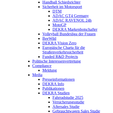
Handball Schiedsrichter
Sicherheit im Motorsport
DTM
ADAC GT4 Germany
ADAC RAVENOL 24h
MotoGP
DEKRA Markenbotschafter
Volleyball Bundesliga der Frauen
BeeWild
DEKRA Vision Zero
Europäische Charta für die
Straßenverkehrssicherheit
Funded R&D Projects
Politische Interessenvertretung
Compliance
Meldung
Media
Presseinformationen
DEKRA Info
Publikationen
DEKRA Studien
Fahrradstudie 2025
Versicherungsstudie
Aftersales Studie
Gebrauchtwagen Sales Studie