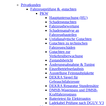
Privatkunden
Fahrzeugprüfung & -gutachten
PKW
Hauptuntersuchung (HU)
Schadengutachten
Fahrzeugbewertung
Schadensanalyse an
Fahrzeugbauteilen
Unfallanalytische Gutachten
Gutachten zu technischen
Fahrzeugschäden
Gutachten zur
Verkehrsüberwachung
Zustandsbericht
Änderungsabnahme & Tuning
Einzelbetriebserlaubnis
Ausstellung Feinstaubplakette
DEKRA Siegel für
Gebrauchtfahrzeuge
DEKRA Reparatur Stundensätze
DMSB-Wagenpass und DMSB-
Kraftfahrzeugpass
Batterietest für Elektroautos
Ladekabel Prüfung nach DGUV V3