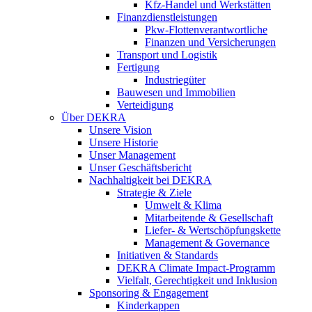
Kfz-Handel und Werkstätten
Finanzdienstleistungen
Pkw‑Flottenverantwortliche
Finanzen und Versicherungen
Transport und Logistik
Fertigung
Industriegüter
Bauwesen und Immobilien
Verteidigung
Über DEKRA
Unsere Vision
Unsere Historie
Unser Management
Unser Geschäftsbericht
Nachhaltigkeit bei DEKRA
Strategie & Ziele
Umwelt & Klima
Mitarbeitende & Gesellschaft
Liefer- & Wertschöpfungskette
Management & Governance
Initiativen & Standards
DEKRA Climate Impact-Programm
Vielfalt, Gerechtigkeit und Inklusion​
Sponsoring & Engagement
Kinderkappen