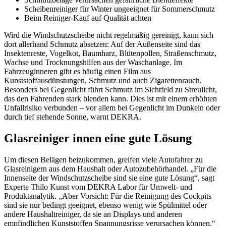
Scheibenreiniger für Winter ungeeignet für Sommerschmutz
Beim Reiniger-Kauf auf Qualität achten
Wird die Windschutzscheibe nicht regelmäßig gereinigt, kann sich
dort allerhand Schmutz absetzen: Auf der Außenseite sind das
Insektenreste, Vogelkot, Baumharz, Blütenpollen, Straßenschmutz,
Wachse und Trocknungshilfen aus der Waschanlage. Im
Fahrzeuginneren gibt es häufig einen Film aus
Kunststoffausdünstungen, Schmutz und auch Zigarettenrauch.
Besonders bei Gegenlicht führt Schmutz im Sichtfeld zu Streulicht,
das den Fahrenden stark blenden kann. Dies ist mit einem erhöhten
Unfallrisiko verbunden – vor allem bei Gegenlicht im Dunkeln oder
durch tief stehende Sonne, warnt DEKRA.
Glasreiniger innen eine gute Lösung
Um diesen Belägen beizukommen, greifen viele Autofahrer zu
Glasreinigern aus dem Haushalt oder Autozubehörhandel. „Für die
Innenseite der Windschutzscheibe sind sie eine gute Lösung“, sagt
Experte Thilo Kunst vom DEKRA Labor für Umwelt- und
Produktanalytik. „Aber Vorsicht: Für die Reinigung des Cockpits
sind sie nur bedingt geeignet, ebenso wenig wie Spülmittel oder
andere Haushaltreiniger, da sie an Displays und anderen
empfindlichen Kunststoffen Spannungsrisse verursachen können.“