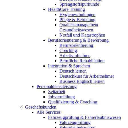
Sprengstoffspürhunde
HealthCare Training
Hygieneschulungen
Pflege & Betreuung
Qualitätsmanagement
Gesundheitswesen
Notfall und Katastrophen
Berufsorientierung & Bewerbung
Berufsorientierung
Coaching
Arbeitsaufnahme
Berufliche Rehabilitation
Integration & Sprachen
Deutsch lernen
Deutschkurs für Arbeitnehmer
Business Englisch lernen
Personaldienstleistung
Zeitarbeit
Jobvermittlung
Qualifizierung & Coaching
Geschäftskunden
Alle Services
Fahrzeugprüfung & Fahrerlaubniswesen
Fahrzeugprüfung
Fahrerlaubniswesen