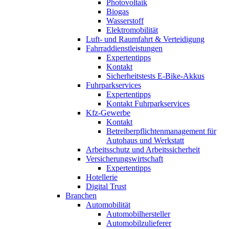
Photovoltaik
Biogas
Wasserstoff
Elektromobilität
Luft- und Raumfahrt & Verteidigung
Fahrraddienstleistungen
Expertentipps
Kontakt
Sicherheitstests E-Bike-Akkus
Fuhrparkservices
Expertentipps
Kontakt Fuhrparkservices
Kfz-Gewerbe
Kontakt
Betreiberpflichtenmanagement für
Autohaus und Werkstatt
Arbeitsschutz und Arbeitssicherheit
Versicherungswirtschaft
Expertentipps
Hotellerie
Digital Trust
Branchen
Automobilität
Automobilhersteller
Automobilzulieferer