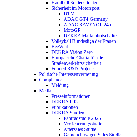
Handball Schiedsrichter
Sicherheit im Motorsport
DTM
ADAC GT4 Germany
ADAC RAVENOL 24h
MotoGP
DEKRA Markenbotschafter
Volleyball Bundesliga der Frauen
BeeWild
DEKRA Vision Zero
Europäische Charta für die
Straßenverkehrssicherheit
Funded R&D Projects
Politische Interessenvertretung
Compliance
Meldung
Media
Presseinformationen
DEKRA Info
Publikationen
DEKRA Studien
Fahrradstudie 2025
Versicherungsstudie
Aftersales Studie
Gebrauchtwagen Sales Studie