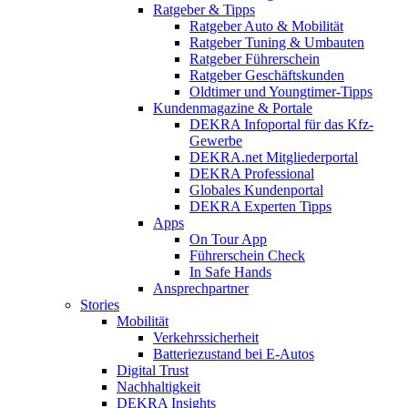
Ratgeber & Tipps
Ratgeber Auto & Mobilität
Ratgeber Tuning & Umbauten
Ratgeber Führerschein
Ratgeber Geschäftskunden
Oldtimer und Youngtimer-Tipps
Kundenmagazine & Portale
DEKRA Infoportal für das Kfz-
Gewerbe
DEKRA.net Mitgliederportal
DEKRA Professional
Globales Kundenportal
DEKRA Experten Tipps
Apps
On Tour App
Führerschein Check
In Safe Hands
Ansprechpartner
Stories
Mobilität
Verkehrssicherheit
Batteriezustand bei E-Autos
Digital Trust
Nachhaltigkeit
DEKRA Insights