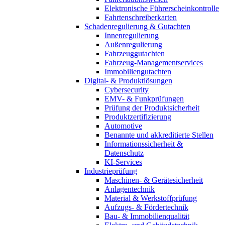
Elektronische Führerscheinkontrolle
Fahrtenschreiberkarten
Schadenregulierung & Gutachten
Innenregulierung
Außenregulierung
Fahrzeuggutachten
Fahrzeug-Managementservices
Immobiliengutachten
Digital- & Produktlösungen
Cybersecurity
EMV- & Funkprüfungen
Prüfung der Produktsicherheit
Produktzertifizierung
Automotive
Benannte und akkreditierte Stellen
Informationssicherheit &
Datenschutz
KI-Services
Industrieprüfung
Maschinen- & Gerätesicherheit
Anlagentechnik
Material & Werkstoffprüfung
Aufzugs- & Fördertechnik
Bau- & Immobilienqualität