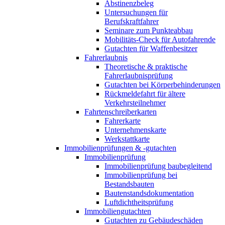
Abstinenzbeleg
Untersuchungen für
Berufskraftfahrer
Seminare zum Punkteabbau
Mobilitäts-Check für Autofahrende
Gutachten für Waffenbesitzer
Fahrerlaubnis
Theoretische & praktische
Fahrerlaubnisprüfung
Gutachten bei Körperbehinderungen
Rückmeldefahrt für ältere
Verkehrsteilnehmer
Fahrtenschreiberkarten
Fahrerkarte
Unternehmenskarte
Werkstattkarte
Immobilienprüfungen & -gutachten
Immobilienprüfung
Immobilienprüfung baubegleitend
Immobilienprüfung bei
Bestandsbauten
Bautenstandsdokumentation
Luftdichtheitsprüfung
Immobiliengutachten
Gutachten zu Gebäudeschäden