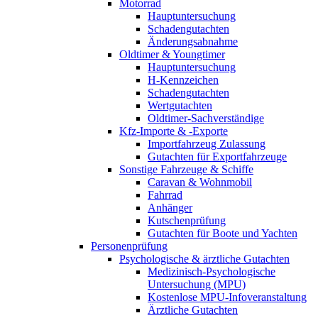
Motorrad
Hauptuntersuchung
Schadengutachten
Änderungsabnahme
Oldtimer & Youngtimer
Hauptuntersuchung
H-Kennzeichen
Schadengutachten
Wertgutachten
Oldtimer-Sachverständige
Kfz-Importe & -Exporte
Importfahrzeug Zulassung
Gutachten für Exportfahrzeuge
Sonstige Fahrzeuge & Schiffe
Caravan & Wohnmobil
Fahrrad
Anhänger
Kutschenprüfung
Gutachten für Boote und Yachten
Personenprüfung
Psychologische & ärztliche Gutachten
Medizinisch-Psychologische
Untersuchung (MPU)
Kostenlose MPU-Infoveranstaltung
Ärztliche Gutachten