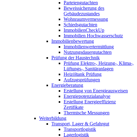
Parteiengutachten
Beweissicherung des
Gebäudezustandes
Wohnraumvermessung
Schiedsgutachten
ImmobilienCheckUp
Immobilien Hochwasserschutz
Immobilienbewertung
Immobilienwertermittlung
Nutzungsdauergutachten
Prüfung der Haustechnik
Prüfung Elektro-, Heizung-, Klima-,
Lüftungs-, Sanitäranlagen
Heizöltank Prüfung
Aufzugsprüfungen
Energieberatung
Erstellung von Energieausweisen
Energiepotenzialanalyse
Erstellung Energieeffizienz
Zertifikate
Thermische Messungen
Weiterbildung
Transport, Lager & Gefahrgut
Transportlogistik
Lagerlogistik