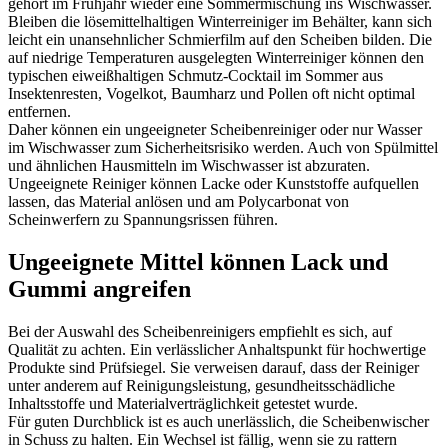
gehört im Frühjahr wieder eine Sommermischung ins Wischwasser.
Bleiben die lösemittelhaltigen Winterreiniger im Behälter, kann sich
leicht ein unansehnlicher Schmierfilm auf den Scheiben bilden. Die
auf niedrige Temperaturen ausgelegten Winterreiniger können den
typischen eiweißhaltigen Schmutz-Cocktail im Sommer aus
Insektenresten, Vogelkot, Baumharz und Pollen oft nicht optimal
entfernen.
Daher können ein ungeeigneter Scheibenreiniger oder nur Wasser
im Wischwasser zum Sicherheitsrisiko werden. Auch von Spülmittel
und ähnlichen Hausmitteln im Wischwasser ist abzuraten.
Ungeeignete Reiniger können Lacke oder Kunststoffe aufquellen
lassen, das Material anlösen und am Polycarbonat von
Scheinwerfern zu Spannungsrissen führen.
Ungeeignete Mittel können Lack und
Gummi angreifen
Bei der Auswahl des Scheibenreinigers empfiehlt es sich, auf
Qualität zu achten. Ein verlässlicher Anhaltspunkt für hochwertige
Produkte sind Prüfsiegel. Sie verweisen darauf, dass der Reiniger
unter anderem auf Reinigungsleistung, gesundheitsschädliche
Inhaltsstoffe und Materialverträglichkeit getestet wurde.
Für guten Durchblick ist es auch unerlässlich, die Scheibenwischer
in Schuss zu halten. Ein Wechsel ist fällig, wenn sie zu rattern