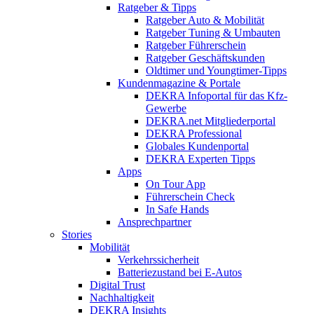
Ratgeber & Tipps
Ratgeber Auto & Mobilität
Ratgeber Tuning & Umbauten
Ratgeber Führerschein
Ratgeber Geschäftskunden
Oldtimer und Youngtimer-Tipps
Kundenmagazine & Portale
DEKRA Infoportal für das Kfz-
Gewerbe
DEKRA.net Mitgliederportal
DEKRA Professional
Globales Kundenportal
DEKRA Experten Tipps
Apps
On Tour App
Führerschein Check
In Safe Hands
Ansprechpartner
Stories
Mobilität
Verkehrssicherheit
Batteriezustand bei E-Autos
Digital Trust
Nachhaltigkeit
DEKRA Insights