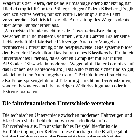
Wagen aus den 70ern, der keine Klimaanlage oder Sitzheizung hat.
Hierbei empfiehlt Carsten Bräuer, sich gemäß dem Klischee „Es gibt
kein schlechtes Wetter, nur schlechte Kleidung“ auf die Fahrt
vorzubereiten. Schließlich sagt die Ausstattung des Wagens nichts
über seine Fahrsicherheit aus.
„Am meisten Freude macht mir die Eins-zu-eins-Beziehung
zwischen mir und meinem Oldtimer“, erklärt Carsten Bräuer seine
Leidenschaft für historische Fahrzeuge. Auch der Mangel an
technischer Unterstützung ohne beispielsweise Regelsysteme bildet
den Kern der Faszination. Das Fahren eines Klassikers ist für ihn ein
unverfälschtes Erlebnis, da es keinen Computer mit Fahrhilfen –
ABS oder ESP – wie in modernen Wagen gibt. Daher kommt es auf
das Können des Fahrenden an: „Das Auto fährt so sicher und so gut,
wie ich mit dem Auto umgehen kann.“ Bei Oldtimern braucht es
also Fingerspitzengefühl und Erfahrung – nicht nur bei Ausfahrten,
sondern besonders auch bei widrigen Wetterbedingungen oder in
Extremsituationen.
Die fahrdynamischen Unterschiede verstehen
Die technischen Unterschiede zwischen modernen Fahrzeugen und
Klassikern sind erheblich und wirken sich direkt auf das
Fahrverhalten aus. Ein anschauliches Beispiel hierfür ist die
Kraftübertragung der Reifen – diese übertragen die Kraft, egal ob