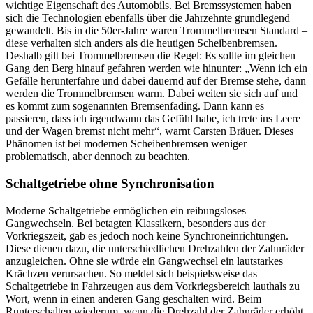
wichtige Eigenschaft des Automobils. Bei Bremssystemen haben
sich die Technologien ebenfalls über die Jahrzehnte grundlegend
gewandelt. Bis in die 50er-Jahre waren Trommelbremsen Standard –
diese verhalten sich anders als die heutigen Scheibenbremsen.
Deshalb gilt bei Trommelbremsen die Regel: Es sollte im gleichen
Gang den Berg hinauf gefahren werden wie hinunter: „Wenn ich ein
Gefälle herunterfahre und dabei dauernd auf der Bremse stehe, dann
werden die Trommelbremsen warm. Dabei weiten sie sich auf und
es kommt zum sogenannten Bremsenfading. Dann kann es
passieren, dass ich irgendwann das Gefühl habe, ich trete ins Leere
und der Wagen bremst nicht mehr“, warnt Carsten Bräuer. Dieses
Phänomen ist bei modernen Scheibenbremsen weniger
problematisch, aber dennoch zu beachten.
Schaltgetriebe ohne Synchronisation
Moderne Schaltgetriebe ermöglichen ein reibungsloses
Gangwechseln. Bei betagten Klassikern, besonders aus der
Vorkriegszeit, gab es jedoch noch keine Synchroneinrichtungen.
Diese dienen dazu, die unterschiedlichen Drehzahlen der Zahnräder
anzugleichen. Ohne sie würde ein Gangwechsel ein lautstarkes
Krächzen verursachen. So meldet sich beispielsweise das
Schaltgetriebe in Fahrzeugen aus dem Vorkriegsbereich lauthals zu
Wort, wenn in einen anderen Gang geschalten wird. Beim
Runterschalten wiederum, wenn die Drehzahl der Zahnräder erhöht