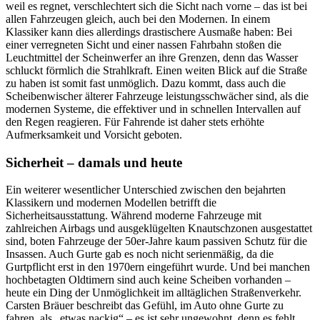
weil es regnet, verschlechtert sich die Sicht nach vorne – das ist bei
allen Fahrzeugen gleich, auch bei den Modernen. In einem
Klassiker kann dies allerdings drastischere Ausmaße haben: Bei
einer verregneten Sicht und einer nassen Fahrbahn stoßen die
Leuchtmittel der Scheinwerfer an ihre Grenzen, denn das Wasser
schluckt förmlich die Strahlkraft. Einen weiten Blick auf die Straße
zu haben ist somit fast unmöglich. Dazu kommt, dass auch die
Scheibenwischer älterer Fahrzeuge leistungsschwächer sind, als die
modernen Systeme, die effektiver und in schnellen Intervallen auf
den Regen reagieren. Für Fahrende ist daher stets erhöhte
Aufmerksamkeit und Vorsicht geboten.
Sicherheit – damals und heute
Ein weiterer wesentlicher Unterschied zwischen den bejahrten
Klassikern und modernen Modellen betrifft die
Sicherheitsausstattung. Während moderne Fahrzeuge mit
zahlreichen Airbags und ausgeklügelten Knautschzonen ausgestattet
sind, boten Fahrzeuge der 50er-Jahre kaum passiven Schutz für die
Insassen. Auch Gurte gab es noch nicht serienmäßig, da die
Gurtpflicht erst in den 1970ern eingeführt wurde. Und bei manchen
hochbetagten Oldtimern sind auch keine Scheiben vorhanden –
heute ein Ding der Unmöglichkeit im alltäglichen Straßenverkehr.
Carsten Bräuer beschreibt das Gefühl, im Auto ohne Gurte zu
fahren, als „etwas nackig“ – es ist sehr ungewohnt, denn es fehlt