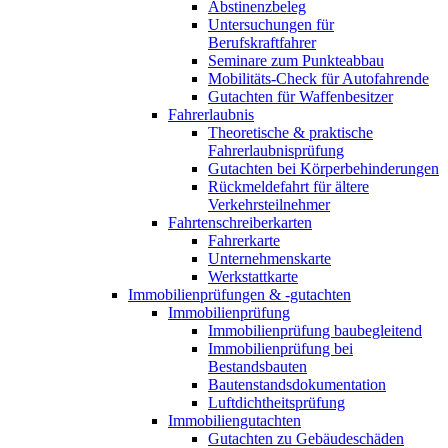
Abstinenzbeleg
Untersuchungen für
Berufskraftfahrer
Seminare zum Punkteabbau
Mobilitäts-Check für Autofahrende
Gutachten für Waffenbesitzer
Fahrerlaubnis
Theoretische & praktische
Fahrerlaubnisprüfung
Gutachten bei Körperbehinderungen
Rückmeldefahrt für ältere
Verkehrsteilnehmer
Fahrtenschreiberkarten
Fahrerkarte
Unternehmenskarte
Werkstattkarte
Immobilienprüfungen & -gutachten
Immobilienprüfung
Immobilienprüfung baubegleitend
Immobilienprüfung bei
Bestandsbauten
Bautenstandsdokumentation
Luftdichtheitsprüfung
Immobiliengutachten
Gutachten zu Gebäudeschäden