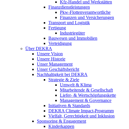
Kfz-Handel und Werkstätten
Finanzdienstleistungen
Pkw‑Flottenverantwortliche
Finanzen und Versicherungen
Transport und Logistik
Fertigung
Industriegüter
Bauwesen und Immobilien
Verteidigung
Über DEKRA
Unsere Vision
Unsere Historie
Unser Management
Unser Geschäftsbericht
Nachhaltigkeit bei DEKRA
Strategie & Ziele
Umwelt & Klima
Mitarbeitende & Gesellschaft
Liefer- & Wertschöpfungskette
Management & Governance
Initiativen & Standards
DEKRA Climate Impact-Programm
Vielfalt, Gerechtigkeit und Inklusion​
Sponsoring & Engagement
Kinderkappen