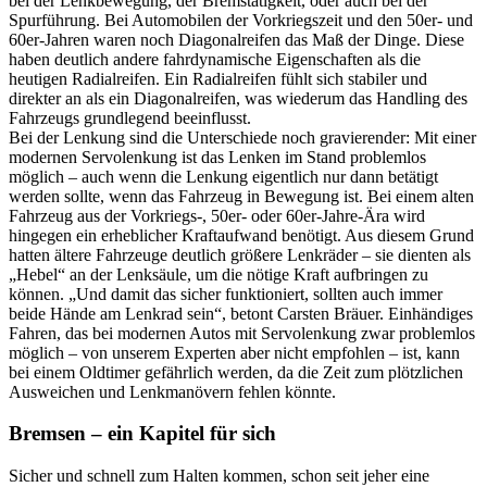
bei der Lenkbewegung, der Bremstätigkeit, oder auch bei der
Spurführung. Bei Automobilen der Vorkriegszeit und den 50er- und
60er-Jahren waren noch Diagonalreifen das Maß der Dinge. Diese
haben deutlich andere fahrdynamische Eigenschaften als die
heutigen Radialreifen. Ein Radialreifen fühlt sich stabiler und
direkter an als ein Diagonalreifen, was wiederum das Handling des
Fahrzeugs grundlegend beeinflusst.
Bei der Lenkung sind die Unterschiede noch gravierender: Mit einer
modernen Servolenkung ist das Lenken im Stand problemlos
möglich – auch wenn die Lenkung eigentlich nur dann betätigt
werden sollte, wenn das Fahrzeug in Bewegung ist. Bei einem alten
Fahrzeug aus der Vorkriegs-, 50er- oder 60er-Jahre-Ära wird
hingegen ein erheblicher Kraftaufwand benötigt. Aus diesem Grund
hatten ältere Fahrzeuge deutlich größere Lenkräder – sie dienten als
„Hebel“ an der Lenksäule, um die nötige Kraft aufbringen zu
können. „Und damit das sicher funktioniert, sollten auch immer
beide Hände am Lenkrad sein“, betont Carsten Bräuer. Einhändiges
Fahren, das bei modernen Autos mit Servolenkung zwar problemlos
möglich – von unserem Experten aber nicht empfohlen – ist, kann
bei einem Oldtimer gefährlich werden, da die Zeit zum plötzlichen
Ausweichen und Lenkmanövern fehlen könnte.
Bremsen – ein Kapitel für sich
Sicher und schnell zum Halten kommen, schon seit jeher eine