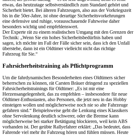
etwas, das heutzutage selbstverständlich zum Standard gehört und
Sicherheit bietet. Bei älteren Fahrzeugen, also aus der Vorkriegszeit
bis in die 50er-Jahre, ist ohne derartige Sicherheitsvorkehrungen
eine defensive und ruhige, vorausschauende Fahrweise daher
besonders wichtig und empfehlenswert.
Der Experte rät zu einem realistischen Umgang mit den Grenzen der
Technik: „Wenn Sie ein hohes Sicherheitsbedürfnis haben und
sagen, ich möchte im Fall der Fälle sicher sein, dass ich den Unfall
überstehe, dann ist ein Oldtimer vielleicht nicht das richtige
Fahrzeug für Sie.“
Fahrsicherheitstraining als Pflichtprogramm
Um die fahrdynamischen Besonderheiten eines Oldtimers sicher
beherrschen zu können, rät Carsten Bräuer dringend zu speziellen
Fahrsicherheitstrainings für Oldtimer: „Es ist mir eine
Herzensangelegenheit, das zu empfehlen – insbesondere für neue
Oldtimer-Enthusiasten, also Personen, die jetzt neu in das Hobby
einsteigen wollen und möglicherweise noch nie so alte Fahrzeuge
gefahren sind.“ Beispielsweise geht die Lenkung eines Klassikers
ohne Servolenkung deutlich schwerer, oder die Bremse kann
möglicherweise bei starker Betätigung blockieren, weil kein ABS
vorhanden ist. Der geübte Rallyefahrer erklärt: „Das bedeutet, dass
Fahrende viel mehr ihr Fahrzeug hören und fühlen müssen. Heute