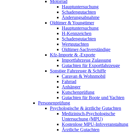
Motorrad
Hauptuntersuchung
Schadengutachten
Änderungsabnahme
Oldtimer & Youngtimer
Hauptuntersuchung
H-Kennzeichen
Schadengutachten
Wertgutachten
Oldtimer-Sachverständige
Kfz-Importe & -Exporte
Importfahrzeug Zulassung
Gutachten für Exportfahrzeuge
Sonstige Fahrzeuge & Schiffe
Caravan & Wohnmobil
Fahrrad
Anhänger
Kutschenprüfung
Gutachten für Boote und Yachten
Personenprüfung
Psychologische & ärztliche Gutachten
Medizinisch-Psychologische
Untersuchung (MPU)
Kostenlose MPU-Infoveranstaltung
Ärztliche Gutachten