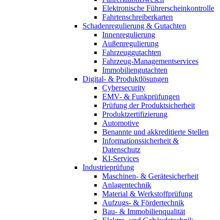
Elektronische Führerscheinkontrolle
Fahrtenschreiberkarten
Schadenregulierung & Gutachten
Innenregulierung
Außenregulierung
Fahrzeuggutachten
Fahrzeug-Managementservices
Immobiliengutachten
Digital- & Produktlösungen
Cybersecurity
EMV- & Funkprüfungen
Prüfung der Produktsicherheit
Produktzertifizierung
Automotive
Benannte und akkreditierte Stellen
Informationssicherheit &
Datenschutz
KI-Services
Industrieprüfung
Maschinen- & Gerätesicherheit
Anlagentechnik
Material & Werkstoffprüfung
Aufzugs- & Fördertechnik
Bau- & Immobilienqualität