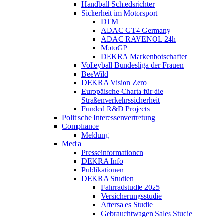
Handball Schiedsrichter
Sicherheit im Motorsport
DTM
ADAC GT4 Germany
ADAC RAVENOL 24h
MotoGP
DEKRA Markenbotschafter
Volleyball Bundesliga der Frauen
BeeWild
DEKRA Vision Zero
Europäische Charta für die
Straßenverkehrssicherheit
Funded R&D Projects
Politische Interessenvertretung
Compliance
Meldung
Media
Presseinformationen
DEKRA Info
Publikationen
DEKRA Studien
Fahrradstudie 2025
Versicherungsstudie
Aftersales Studie
Gebrauchtwagen Sales Studie