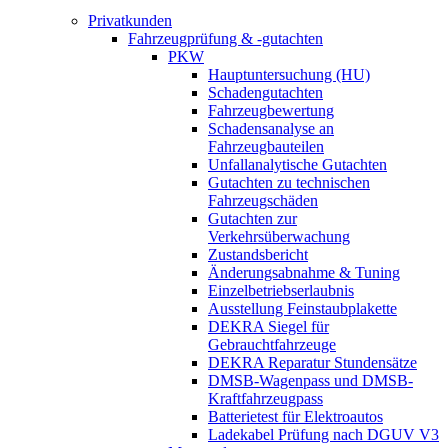
Privatkunden
Fahrzeugprüfung & -gutachten
PKW
Hauptuntersuchung (HU)
Schadengutachten
Fahrzeugbewertung
Schadensanalyse an
Fahrzeugbauteilen
Unfallanalytische Gutachten
Gutachten zu technischen
Fahrzeugschäden
Gutachten zur
Verkehrsüberwachung
Zustandsbericht
Änderungsabnahme & Tuning
Einzelbetriebserlaubnis
Ausstellung Feinstaubplakette
DEKRA Siegel für
Gebrauchtfahrzeuge
DEKRA Reparatur Stundensätze
DMSB-Wagenpass und DMSB-
Kraftfahrzeugpass
Batterietest für Elektroautos
Ladekabel Prüfung nach DGUV V3