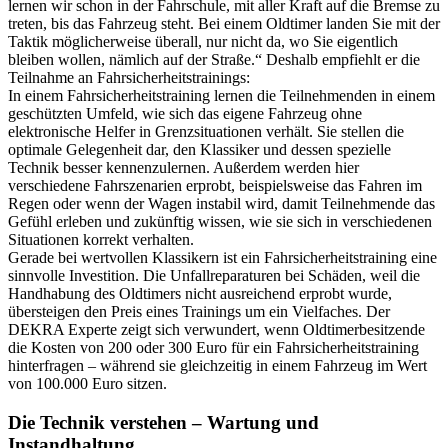
lernen wir schon in der Fahrschule, mit aller Kraft auf die Bremse zu
treten, bis das Fahrzeug steht. Bei einem Oldtimer landen Sie mit der
Taktik möglicherweise überall, nur nicht da, wo Sie eigentlich
bleiben wollen, nämlich auf der Straße.“ Deshalb empfiehlt er die
Teilnahme an Fahrsicherheitstrainings:
In einem Fahrsicherheitstraining lernen die Teilnehmenden in einem
geschützten Umfeld, wie sich das eigene Fahrzeug ohne
elektronische Helfer in Grenzsituationen verhält. Sie stellen die
optimale Gelegenheit dar, den Klassiker und dessen spezielle
Technik besser kennenzulernen. Außerdem werden hier
verschiedene Fahrszenarien erprobt, beispielsweise das Fahren im
Regen oder wenn der Wagen instabil wird, damit Teilnehmende das
Gefühl erleben und zukünftig wissen, wie sie sich in verschiedenen
Situationen korrekt verhalten.
Gerade bei wertvollen Klassikern ist ein Fahrsicherheitstraining eine
sinnvolle Investition. Die Unfallreparaturen bei Schäden, weil die
Handhabung des Oldtimers nicht ausreichend erprobt wurde,
übersteigen den Preis eines Trainings um ein Vielfaches. Der
DEKRA Experte zeigt sich verwundert, wenn Oldtimerbesitzende
die Kosten von 200 oder 300 Euro für ein Fahrsicherheitstraining
hinterfragen – während sie gleichzeitig in einem Fahrzeug im Wert
von 100.000 Euro sitzen.
Die Technik verstehen – Wartung und
Instandhaltung