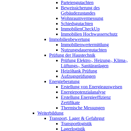
Parteiengutachten
Beweissicherung des
Gebäudezustandes
Wohnraumvermessung
Schiedsgutachten
ImmobilienCheckUp
Immobilien Hochwasserschutz
Immobilienbewertung
Immobilienwertermittlung
Nutzungsdauergutachten
Prüfung der Haustechnik
Prüfung Elektro-, Heizung-, Klima-,
Lüftungs-, Sanitäranlagen
Heizöltank Prüfung
Aufzugsprüfungen
Energieberatung
Erstellung von Energieausweisen
Energiepotenzialanalyse
Erstellung Energieeffizienz
Zertifikate
Thermische Messungen
Weiterbildung
Transport, Lager & Gefahrgut
Transportlogistik
Lagerlogistik