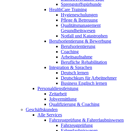
Sprengstoffspürhunde
HealthCare Training
Hygieneschulungen
Pflege & Betreuung
Qualitätsmanagement
Gesundheitswesen
Notfall und Katastrophen
Berufsorientierung & Bewerbung
Berufsorientierung
Coaching
Arbeitsaufnahme
Berufliche Rehabilitation
Integration & Sprachen
Deutsch lernen
Deutschkurs für Arbeitnehmer
Business Englisch lernen
Personaldienstleistung
Zeitarbeit
Jobvermittlung
Qualifizierung & Coaching
Geschäftskunden
Alle Services
Fahrzeugprüfung & Fahrerlaubniswesen
Fahrzeugprüfung
Fahrerlaubniswesen