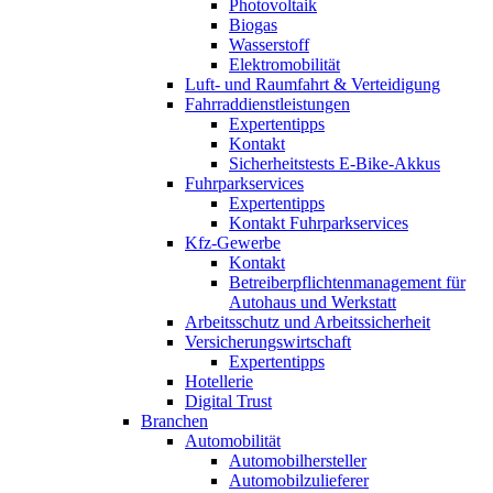
Photovoltaik
Biogas
Wasserstoff
Elektromobilität
Luft- und Raumfahrt & Verteidigung
Fahrraddienstleistungen
Expertentipps
Kontakt
Sicherheitstests E-Bike-Akkus
Fuhrparkservices
Expertentipps
Kontakt Fuhrparkservices
Kfz-Gewerbe
Kontakt
Betreiberpflichtenmanagement für
Autohaus und Werkstatt
Arbeitsschutz und Arbeitssicherheit
Versicherungswirtschaft
Expertentipps
Hotellerie
Digital Trust
Branchen
Automobilität
Automobilhersteller
Automobilzulieferer