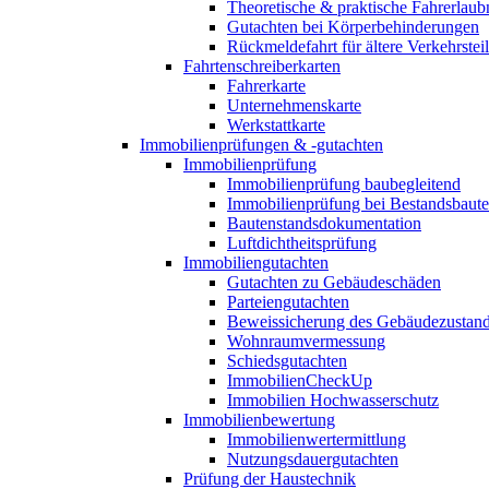
Theoretische & praktische Fahrerlaub
Gutachten bei Körperbehinderungen
Rückmeldefahrt für ältere Verkehrste
Fahrtenschreiberkarten
Fahrerkarte
Unternehmenskarte
Werkstattkarte
Immobilienprüfungen & -gutachten
Immobilienprüfung
Immobilienprüfung baubegleitend
Immobilienprüfung bei Bestandsbaut
Bautenstandsdokumentation
Luftdichtheitsprüfung
Immobiliengutachten
Gutachten zu Gebäudeschäden
Parteiengutachten
Beweissicherung des Gebäudezustan
Wohnraumvermessung
Schiedsgutachten
ImmobilienCheckUp
Immobilien Hochwasserschutz
Immobilienbewertung
Immobilienwertermittlung
Nutzungsdauergutachten
Prüfung der Haustechnik