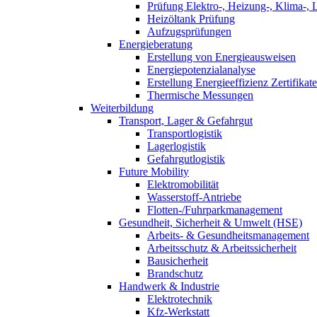
Prüfung Elektro-, Heizung-, Klima-, 
Heizöltank Prüfung
Aufzugsprüfungen
Energieberatung
Erstellung von Energieausweisen
Energiepotenzialanalyse
Erstellung Energieeffizienz Zertifikate
Thermische Messungen
Weiterbildung
Transport, Lager & Gefahrgut
Transportlogistik
Lagerlogistik
Gefahrgutlogistik
Future Mobility
Elektromobilität
Wasserstoff-Antriebe
Flotten-/Fuhrparkmanagement
Gesundheit, Sicherheit & Umwelt (HSE)
Arbeits- & Gesundheitsmanagement
Arbeitsschutz & Arbeitssicherheit
Bausicherheit
Brandschutz
Handwerk & Industrie
Elektrotechnik
Kfz-Werkstatt