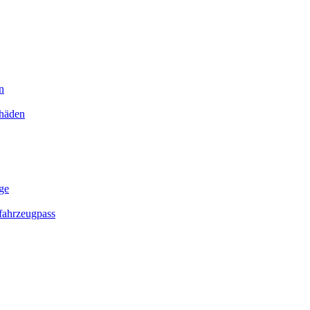
n
chäden
ge
ahrzeugpass