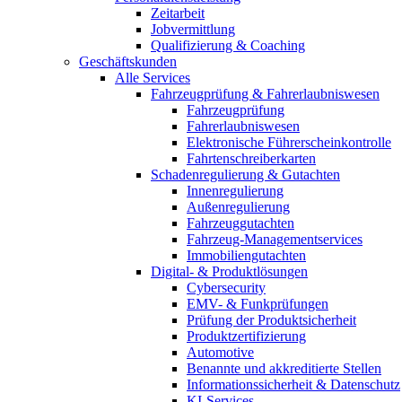
Zeitarbeit
Jobvermittlung
Qualifizierung & Coaching
Geschäftskunden
Alle Services
Fahrzeugprüfung & Fahrerlaubniswesen
Fahrzeugprüfung
Fahrerlaubniswesen
Elektronische Führerscheinkontrolle
Fahrtenschreiberkarten
Schadenregulierung & Gutachten
Innenregulierung
Außenregulierung
Fahrzeuggutachten
Fahrzeug-Managementservices
Immobiliengutachten
Digital- & Produktlösungen
Cybersecurity
EMV- & Funkprüfungen
Prüfung der Produktsicherheit
Produktzertifizierung
Automotive
Benannte und akkreditierte Stellen
Informationssicherheit & Datenschutz
KI-Services