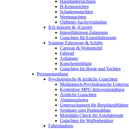
Hauptuntersuchung
H-Kennzeichen
Schadengutachten
Wertgutachten
Oldtimer-Sachverständige
Kfz-Importe & -Exporte
Importfahrzeug Zulassung
Gutachten für Exportfahrzeuge
Sonstige Fahrzeuge & Schiffe
Caravan & Wohnmobil
Fahrrad
Anhänger
Kutschenprüfung
Gutachten für Boote und Yachten
Personenprüfung
Psychologische & ärztliche Gutachten
Medizinisch-Psychologische Unters
Kostenlose MPU-Infoveranstaltung
Ärztliche Gutachten
Abstinenzbeleg
Untersuchungen für Berufskraftfahrer
Seminare zum Punkteabbau
Mobilitäts-Check für Autofahrende
Gutachten für Waffenbesitzer
Fahrerlaubnis