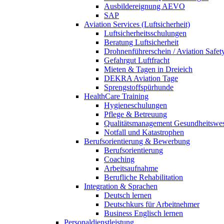
Ausbildereignung AEVO
SAP
Aviation Services (Luftsicherheit)
Luftsicherheitsschulungen
Beratung Luftsicherheit
Drohnenführerschein / Aviation Safet
Gefahrgut Luftfracht
Mieten & Tagen in Dreieich
DEKRA Aviation Tage
Sprengstoffspürhunde
HealthCare Training
Hygieneschulungen
Pflege & Betreuung
Qualitätsmanagement Gesundheitswe
Notfall und Katastrophen
Berufsorientierung & Bewerbung
Berufsorientierung
Coaching
Arbeitsaufnahme
Berufliche Rehabilitation
Integration & Sprachen
Deutsch lernen
Deutschkurs für Arbeitnehmer
Business Englisch lernen
Personaldienstleistung