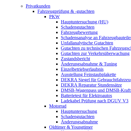
Privatkunden
Fahrzeugprüfung & -gutachten
PKW
Hauptuntersuchung (HU)
Schadengutachten
Fahrzeugbewertung
Schadensanalyse an Fahrzeugbauteile
Unfallanalytische Gutachten
Gutachten zu technischen Fahrzeugs
Gutachten zur Verkehrsüberwachung
Zustandsbericht
Änderungsabnahme & Tuning
Einzelbetriebserlaubnis
Ausstellung Feinstaubplakette
DEKRA Siegel für Gebrauchtfahrzeu
DEKRA Reparatur Stundensätze
DMSB-Wagenpass und DMSB-Kraftf
Batterietest für Elektroautos
Ladekabel Prüfung nach DGUV V3
Motorrad
Hauptuntersuchung
Schadengutachten
Änderungsabnahme
Oldtimer & Youngtimer