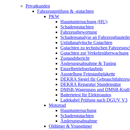
Privatkunden
Fahrzeugprüfung & -gutachten
PKW
Hauptuntersuchung (HU)
Schadengutachten
Fahrzeugbewertung
Schadensanalyse an Fahrzeugbauteile
Unfallanalytische Gutachten
Gutachten zu technischen Fahrzeugs
Gutachten zur Verkehrsüberwachung
Zustandsbericht
Änderungsabnahme & Tuning
Einzelbetriebserlaubnis
Ausstellung Feinstaubplakette
DEKRA Siegel für Gebrauchtfahrzeu
DEKRA Reparatur Stundensätze
DMSB-Wagenpass und DMSB-Kraftf
Batterietest für Elektroautos
Ladekabel Prüfung nach DGUV V3
Motorrad
Hauptuntersuchung
Schadengutachten
Änderungsabnahme
Oldtimer & Youngtimer