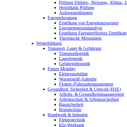
Prüfung Elektro-, Heizung-, Klima-, 
Heizöltank Prüfung
Aufzugsprüfungen
Energieberatung
Erstellung von Energieausweisen
Energiepotenzialanalyse
Erstellung Energieeffizienz Zertifikate
Thermische Messungen
Weiterbildung
Transport, Lager & Gefahrgut
Transportlogistik
Lagerlogistik
Gefahrgutlogistik
Future Mobility
Elektromobilität
Wasserstoff-Antriebe
Flotten-/Fuhrparkmanagement
Gesundheit, Sicherheit & Umwelt (HSE)
Arbeits- & Gesundheitsmanagement
Arbeitsschutz & Arbeitssicherheit
Bausicherheit
Brandschutz
Handwerk & Industrie
Elektrotechnik
Kfz-Werkstatt