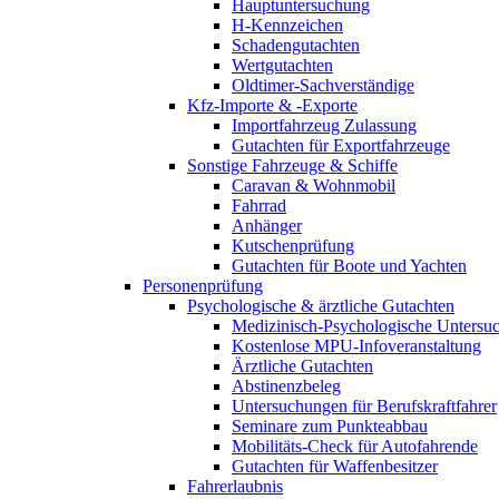
Hauptuntersuchung
H-Kennzeichen
Schadengutachten
Wertgutachten
Oldtimer-Sachverständige
Kfz-Importe & -Exporte
Importfahrzeug Zulassung
Gutachten für Exportfahrzeuge
Sonstige Fahrzeuge & Schiffe
Caravan & Wohnmobil
Fahrrad
Anhänger
Kutschenprüfung
Gutachten für Boote und Yachten
Personenprüfung
Psychologische & ärztliche Gutachten
Medizinisch-Psychologische Unters
Kostenlose MPU-Infoveranstaltung
Ärztliche Gutachten
Abstinenzbeleg
Untersuchungen für Berufskraftfahrer
Seminare zum Punkteabbau
Mobilitäts-Check für Autofahrende
Gutachten für Waffenbesitzer
Fahrerlaubnis