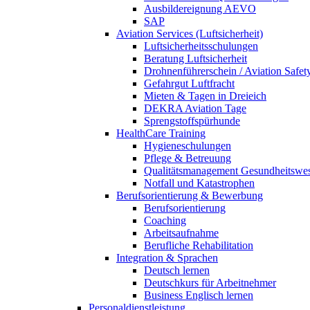
Ausbildereignung AEVO
SAP
Aviation Services (Luftsicherheit)
Luftsicherheitsschulungen
Beratung Luftsicherheit
Drohnenführerschein / Aviation Safet
Gefahrgut Luftfracht
Mieten & Tagen in Dreieich
DEKRA Aviation Tage
Sprengstoffspürhunde
HealthCare Training
Hygieneschulungen
Pflege & Betreuung
Qualitätsmanagement Gesundheitswe
Notfall und Katastrophen
Berufsorientierung & Bewerbung
Berufsorientierung
Coaching
Arbeitsaufnahme
Berufliche Rehabilitation
Integration & Sprachen
Deutsch lernen
Deutschkurs für Arbeitnehmer
Business Englisch lernen
Personaldienstleistung