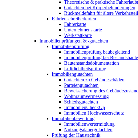
Theoretische & praktische Fahrerlaub
Gutachten bei Körperbehinderungen
Rückmeldefahrt für ältere Verkehrste
Fahrtenschreiberkarten
Fahrerkarte
Unternehmenskarte
Werkstattkarte
Immobilienprüfungen & -gutachten
Immobilienprüfung
Immobilienprüfung baubegleitend
Immobilienprüfung bei Bestandsbaut
Bautenstandsdokumentation
Luftdichtheitsprüfung
Immobiliengutachten
Gutachten zu Gebäudeschäden
Parteiengutachten
Beweissicherung des Gebäudezustan
Wohnraumvermessung
Schiedsgutachten
ImmobilienCheckUp
Immobilien Hochwasserschutz
Immobilienbewertung
Immobilienwertermittlung
Nutzungsdauergutachten
Prüfung der Haustechnik