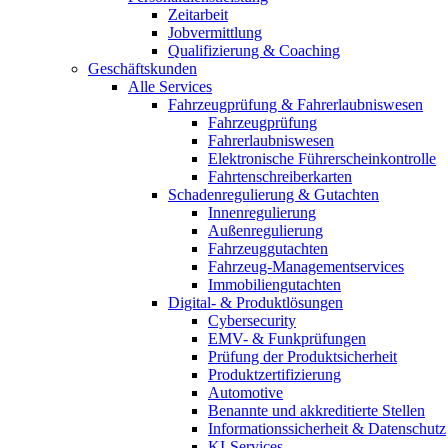
Zeitarbeit
Jobvermittlung
Qualifizierung & Coaching
Geschäftskunden
Alle Services
Fahrzeugprüfung & Fahrerlaubniswesen
Fahrzeugprüfung
Fahrerlaubniswesen
Elektronische Führerscheinkontrolle
Fahrtenschreiberkarten
Schadenregulierung & Gutachten
Innenregulierung
Außenregulierung
Fahrzeuggutachten
Fahrzeug-Managementservices
Immobiliengutachten
Digital- & Produktlösungen
Cybersecurity
EMV- & Funkprüfungen
Prüfung der Produktsicherheit
Produktzertifizierung
Automotive
Benannte und akkreditierte Stellen
Informationssicherheit & Datenschutz
KI-Services