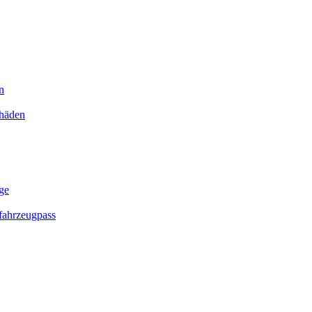
n
chäden
ge
ahrzeugpass