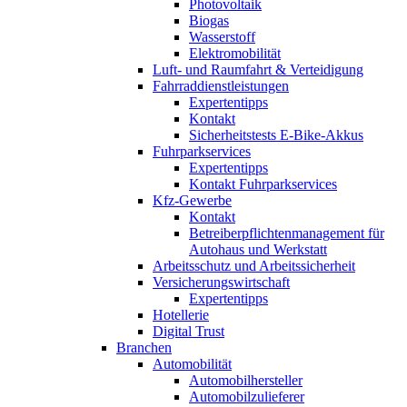
Photovoltaik
Biogas
Wasserstoff
Elektromobilität
Luft- und Raumfahrt & Verteidigung
Fahrraddienstleistungen
Expertentipps
Kontakt
Sicherheitstests E-Bike-Akkus
Fuhrparkservices
Expertentipps
Kontakt Fuhrparkservices
Kfz-Gewerbe
Kontakt
Betreiberpflichtenmanagement für
Autohaus und Werkstatt
Arbeitsschutz und Arbeitssicherheit
Versicherungswirtschaft
Expertentipps
Hotellerie
Digital Trust
Branchen
Automobilität
Automobilhersteller
Automobilzulieferer