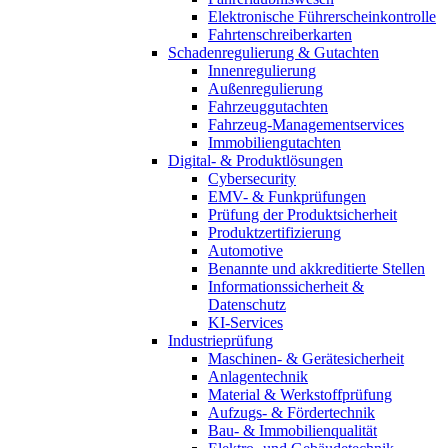
Elektronische Führerscheinkontrolle
Fahrtenschreiberkarten
Schadenregulierung & Gutachten
Innenregulierung
Außenregulierung
Fahrzeuggutachten
Fahrzeug-Managementservices
Immobiliengutachten
Digital- & Produktlösungen
Cybersecurity
EMV- & Funkprüfungen
Prüfung der Produktsicherheit
Produktzertifizierung
Automotive
Benannte und akkreditierte Stellen
Informationssicherheit &
Datenschutz
KI-Services
Industrieprüfung
Maschinen- & Gerätesicherheit
Anlagentechnik
Material & Werkstoffprüfung
Aufzugs- & Fördertechnik
Bau- & Immobilienqualität