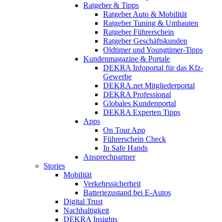
Ratgeber & Tipps
Ratgeber Auto & Mobilität
Ratgeber Tuning & Umbauten
Ratgeber Führerschein
Ratgeber Geschäftskunden
Oldtimer und Youngtimer-Tipps
Kundenmagazine & Portale
DEKRA Infoportal für das Kfz-
Gewerbe
DEKRA.net Mitgliederportal
DEKRA Professional
Globales Kundenportal
DEKRA Experten Tipps
Apps
On Tour App
Führerschein Check
In Safe Hands
Ansprechpartner
Stories
Mobilität
Verkehrssicherheit
Batteriezustand bei E-Autos
Digital Trust
Nachhaltigkeit
DEKRA Insights