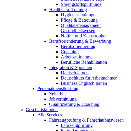
Sprengstoffspürhunde
HealthCare Training
Hygieneschulungen
Pflege & Betreuung
Qualitätsmanagement
Gesundheitswesen
Notfall und Katastrophen
Berufsorientierung & Bewerbung
Berufsorientierung
Coaching
Arbeitsaufnahme
Berufliche Rehabilitation
Integration & Sprachen
Deutsch lernen
Deutschkurs für Arbeitnehmer
Business Englisch lernen
Personaldienstleistung
Zeitarbeit
Jobvermittlung
Qualifizierung & Coaching
Geschäftskunden
Alle Services
Fahrzeugprüfung & Fahrerlaubniswesen
Fahrzeugprüfung
Fahrerlaubniswesen