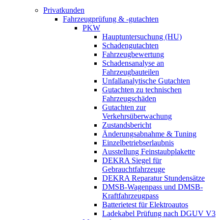
Privatkunden
Fahrzeugprüfung & -gutachten
PKW
Hauptuntersuchung (HU)
Schadengutachten
Fahrzeugbewertung
Schadensanalyse an
Fahrzeugbauteilen
Unfallanalytische Gutachten
Gutachten zu technischen
Fahrzeugschäden
Gutachten zur
Verkehrsüberwachung
Zustandsbericht
Änderungsabnahme & Tuning
Einzelbetriebserlaubnis
Ausstellung Feinstaubplakette
DEKRA Siegel für
Gebrauchtfahrzeuge
DEKRA Reparatur Stundensätze
DMSB-Wagenpass und DMSB-
Kraftfahrzeugpass
Batterietest für Elektroautos
Ladekabel Prüfung nach DGUV V3