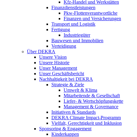
Kfz-Handel und Werkstätten
Finanzdienstleistungen
Pkw‑Flottenverantwortliche
Finanzen und Versicherungen
Transport und Logistik
Fertigung
Industriegüter
Bauwesen und Immobilien
Verteidigung
Über DEKRA
Unsere Vision
Unsere Historie
Unser Management
Unser Geschäftsbericht
Nachhaltigkeit bei DEKRA
Strategie & Ziele
Umwelt & Klima
Mitarbeitende & Gesellschaft
Liefer- & Wertschöpfungskette
Management & Governance
Initiativen & Standards
DEKRA Climate Impact-Programm
Vielfalt, Gerechtigkeit und Inklusion​
Sponsoring & Engagement
Kinderkappen