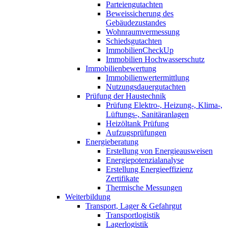
Parteiengutachten
Beweissicherung des
Gebäudezustandes
Wohnraumvermessung
Schiedsgutachten
ImmobilienCheckUp
Immobilien Hochwasserschutz
Immobilienbewertung
Immobilienwertermittlung
Nutzungsdauergutachten
Prüfung der Haustechnik
Prüfung Elektro-, Heizung-, Klima-,
Lüftungs-, Sanitäranlagen
Heizöltank Prüfung
Aufzugsprüfungen
Energieberatung
Erstellung von Energieausweisen
Energiepotenzialanalyse
Erstellung Energieeffizienz
Zertifikate
Thermische Messungen
Weiterbildung
Transport, Lager & Gefahrgut
Transportlogistik
Lagerlogistik