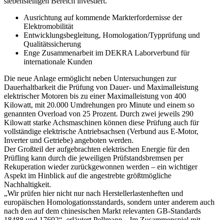
siebenstelligen Bereich investiert.
Ausrichtung auf kommende Markterfordernisse der
Elektromobilität
Entwicklungsbegleitung, Homologation/Typprüfung und
Qualitätssicherung
Enge Zusammenarbeit im DEKRA Laborverbund für
internationale Kunden
Die neue Anlage ermöglicht neben Untersuchungen zur
Dauerhaltbarkeit die Prüfung von Dauer- und Maximalleistung
elektrischer Motoren bis zu einer Maximalleistung von 400
Kilowatt, mit 20.000 Umdrehungen pro Minute und einem so
genannten Overload von 25 Prozent. Durch zwei jeweils 290
Kilowatt starke Achsmaschinen können diese Prüfung auch für
vollständige elektrische Antriebsachsen (Verbund aus E-Motor,
Inverter und Getriebe) angeboten werden.
Der Großteil der aufgebrachten elektrischen Energie für den
Prüfling kann durch die jeweiligen Prüfstandsbremsen per
Rekuperation wieder zurückgewonnen werden – ein wichtiger
Aspekt im Hinblick auf die angestrebte größtmögliche
Nachhaltigkeit.
„Wir prüfen hier nicht nur nach Herstellerlastenheften und
europäischen Homologationsstandards, sondern unter anderem auch
nach den auf dem chinesischen Markt relevanten GB-Standards
18488 und 17692“, erläutert Pellmann. „Im Zusammenspiel mit