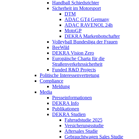
Handball Schiedsrichter
Sicherheit im Motorsport
DTM
ADAC GT4 Germany
ADAC RAVENOL 24h
MotoGP
DEKRA Markenbotschafter
Volleyball Bundesliga der Frauen
BeeWild
DEKRA Vision Zero
Europäische Charta für die
Straßenverkehrssicherheit
Funded R&D Projects
Politische Interessenvertretung
Compliance
Meldung
Media
Presseinformationen
DEKRA Info
Publikationen
DEKRA Studien
Fahrradstudie 2025
Versicherungsstudie
Aftersales Studie
Gebrauchtwagen Sales Studie