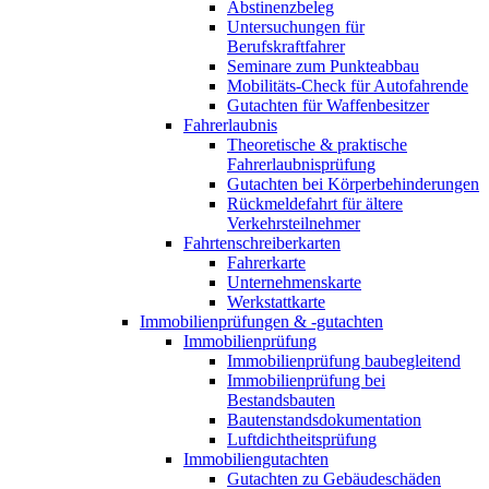
Abstinenzbeleg
Untersuchungen für
Berufskraftfahrer
Seminare zum Punkteabbau
Mobilitäts-Check für Autofahrende
Gutachten für Waffenbesitzer
Fahrerlaubnis
Theoretische & praktische
Fahrerlaubnisprüfung
Gutachten bei Körperbehinderungen
Rückmeldefahrt für ältere
Verkehrsteilnehmer
Fahrtenschreiberkarten
Fahrerkarte
Unternehmenskarte
Werkstattkarte
Immobilienprüfungen & -gutachten
Immobilienprüfung
Immobilienprüfung baubegleitend
Immobilienprüfung bei
Bestandsbauten
Bautenstandsdokumentation
Luftdichtheitsprüfung
Immobiliengutachten
Gutachten zu Gebäudeschäden