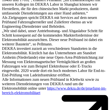
unseren Kollegen im DEKRA Labor in Shanghai können wir
Herstellern, die für den chinesischen Markt produzieren, damit
umfassende Dienstleistungen aus einer Hand anbieten.“
Als Zielgruppen spricht DEKRA mit Services auf dem neuen
Prüfstand Fahrzeughersteller und Zulieferer ebenso an wie
Engineering-Dienstleister und Behörden.
„Wir sind dabei, unser Antriebsstrang- und Abgaslabor Schritt für
Schritt konsequent auf die kommenden Markterfordernisse der
Elektromobilität auszurichten. Dieser neue Prüfstand ist dabei ein
weiterer Baustein“, so Pellmann.
DEKRA investiert zurzeit an verschiedenen Standorten in die
Elektromobilität. Kürzlich hat das Unternehmen am Standort
Arnheim (Niederlande) eine neue Open-Area-Prüfeinrichtung zur
Messung von Elektromagnetischer Verträglichkeit an großen
Fahrzeugen wie zum Beispiel Elektrobusse oder E-Trucks
eingeweiht. 2020 wurde dort ein hoch modernes Labor für End-to-
End-Prüfung von Ladeinfrastruktur eröffnet.
Alle Informationen zum neuen Prüfstand in Klettwitz sowie zu
weiteren Dienstleistungen von DEKRA rund um die
Elektromobilität online unter
https://www.dekra.de/de/pruefung-im-
bereich-elektromobilitaet