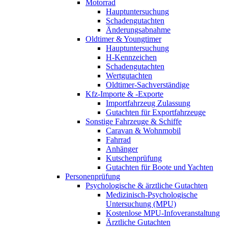
Motorrad
Hauptuntersuchung
Schadengutachten
Änderungsabnahme
Oldtimer & Youngtimer
Hauptuntersuchung
H-Kennzeichen
Schadengutachten
Wertgutachten
Oldtimer-Sachverständige
Kfz-Importe & -Exporte
Importfahrzeug Zulassung
Gutachten für Exportfahrzeuge
Sonstige Fahrzeuge & Schiffe
Caravan & Wohnmobil
Fahrrad
Anhänger
Kutschenprüfung
Gutachten für Boote und Yachten
Personenprüfung
Psychologische & ärztliche Gutachten
Medizinisch-Psychologische
Untersuchung (MPU)
Kostenlose MPU-Infoveranstaltung
Ärztliche Gutachten