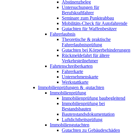
Abstinenzbeleg
Untersuchungen für
Berufskraftfahrer
Seminare zum Punkteabbau
Mobilitäts-Check für Autofahrende
Gutachten für Waffenbesitzer
Fahrerlaubnis
Theoretische & praktische
Fahrerlaubnisprüfung
Gutachten bei Körperbehinderungen
Rückmeldefahrt für ältere
Verkehrsteilnehmer
Fahrtenschreiberkarten
Fahrerkarte
Unternehmenskarte
Werkstattkarte
Immobilienprüfungen & -gutachten
Immobilienprüfung
Immobilienprüfung baubegleitend
Immobilienprüfung bei
Bestandsbauten
Bautenstandsdokumentation
Luftdichtheitsprüfung
Immobiliengutachten
Gutachten zu Gebäudeschäden