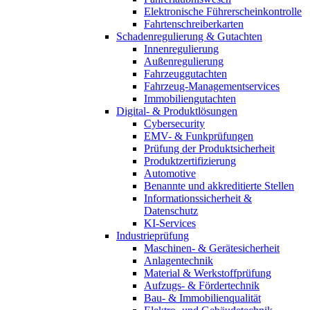
Elektronische Führerscheinkontrolle
Fahrtenschreiberkarten
Schadenregulierung & Gutachten
Innenregulierung
Außenregulierung
Fahrzeuggutachten
Fahrzeug-Managementservices
Immobiliengutachten
Digital- & Produktlösungen
Cybersecurity
EMV- & Funkprüfungen
Prüfung der Produktsicherheit
Produktzertifizierung
Automotive
Benannte und akkreditierte Stellen
Informationssicherheit &
Datenschutz
KI-Services
Industrieprüfung
Maschinen- & Gerätesicherheit
Anlagentechnik
Material & Werkstoffprüfung
Aufzugs- & Fördertechnik
Bau- & Immobilienqualität