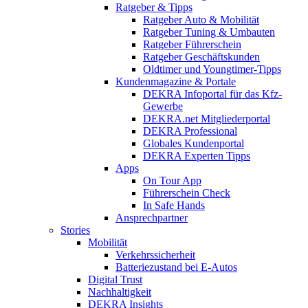
Ratgeber & Tipps
Ratgeber Auto & Mobilität
Ratgeber Tuning & Umbauten
Ratgeber Führerschein
Ratgeber Geschäftskunden
Oldtimer und Youngtimer-Tipps
Kundenmagazine & Portale
DEKRA Infoportal für das Kfz-
Gewerbe
DEKRA.net Mitgliederportal
DEKRA Professional
Globales Kundenportal
DEKRA Experten Tipps
Apps
On Tour App
Führerschein Check
In Safe Hands
Ansprechpartner
Stories
Mobilität
Verkehrssicherheit
Batteriezustand bei E-Autos
Digital Trust
Nachhaltigkeit
DEKRA Insights