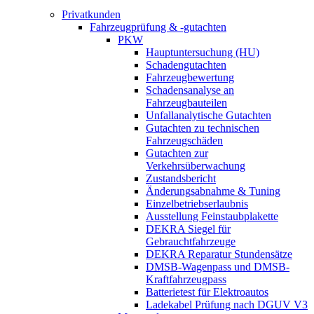
Privatkunden
Fahrzeugprüfung & -gutachten
PKW
Hauptuntersuchung (HU)
Schadengutachten
Fahrzeugbewertung
Schadensanalyse an
Fahrzeugbauteilen
Unfallanalytische Gutachten
Gutachten zu technischen
Fahrzeugschäden
Gutachten zur
Verkehrsüberwachung
Zustandsbericht
Änderungsabnahme & Tuning
Einzelbetriebserlaubnis
Ausstellung Feinstaubplakette
DEKRA Siegel für
Gebrauchtfahrzeuge
DEKRA Reparatur Stundensätze
DMSB-Wagenpass und DMSB-
Kraftfahrzeugpass
Batterietest für Elektroautos
Ladekabel Prüfung nach DGUV V3