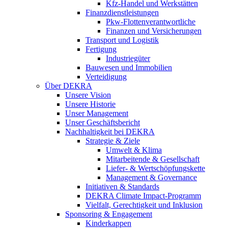
Kfz-Handel und Werkstätten
Finanzdienstleistungen
Pkw‑Flottenverantwortliche
Finanzen und Versicherungen
Transport und Logistik
Fertigung
Industriegüter
Bauwesen und Immobilien
Verteidigung
Über DEKRA
Unsere Vision
Unsere Historie
Unser Management
Unser Geschäftsbericht
Nachhaltigkeit bei DEKRA
Strategie & Ziele
Umwelt & Klima
Mitarbeitende & Gesellschaft
Liefer- & Wertschöpfungskette
Management & Governance
Initiativen & Standards
DEKRA Climate Impact-Programm
Vielfalt, Gerechtigkeit und Inklusion​
Sponsoring & Engagement
Kinderkappen