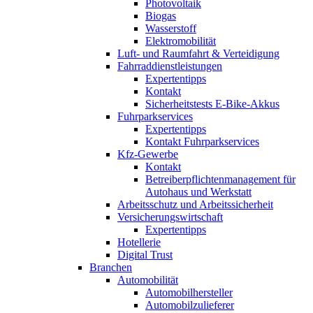
Photovoltaik
Biogas
Wasserstoff
Elektromobilität
Luft- und Raumfahrt & Verteidigung
Fahrraddienstleistungen
Expertentipps
Kontakt
Sicherheitstests E-Bike-Akkus
Fuhrparkservices
Expertentipps
Kontakt Fuhrparkservices
Kfz-Gewerbe
Kontakt
Betreiberpflichtenmanagement für
Autohaus und Werkstatt
Arbeitsschutz und Arbeitssicherheit
Versicherungswirtschaft
Expertentipps
Hotellerie
Digital Trust
Branchen
Automobilität
Automobilhersteller
Automobilzulieferer