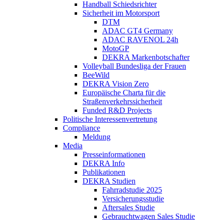
Handball Schiedsrichter
Sicherheit im Motorsport
DTM
ADAC GT4 Germany
ADAC RAVENOL 24h
MotoGP
DEKRA Markenbotschafter
Volleyball Bundesliga der Frauen
BeeWild
DEKRA Vision Zero
Europäische Charta für die
Straßenverkehrssicherheit
Funded R&D Projects
Politische Interessenvertretung
Compliance
Meldung
Media
Presseinformationen
DEKRA Info
Publikationen
DEKRA Studien
Fahrradstudie 2025
Versicherungsstudie
Aftersales Studie
Gebrauchtwagen Sales Studie