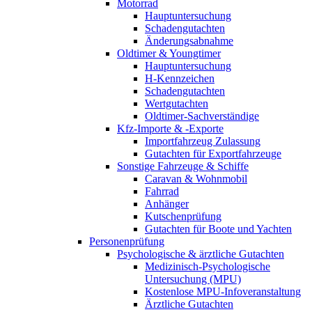
Motorrad
Hauptuntersuchung
Schadengutachten
Änderungsabnahme
Oldtimer & Youngtimer
Hauptuntersuchung
H-Kennzeichen
Schadengutachten
Wertgutachten
Oldtimer-Sachverständige
Kfz-Importe & -Exporte
Importfahrzeug Zulassung
Gutachten für Exportfahrzeuge
Sonstige Fahrzeuge & Schiffe
Caravan & Wohnmobil
Fahrrad
Anhänger
Kutschenprüfung
Gutachten für Boote und Yachten
Personenprüfung
Psychologische & ärztliche Gutachten
Medizinisch-Psychologische
Untersuchung (MPU)
Kostenlose MPU-Infoveranstaltung
Ärztliche Gutachten