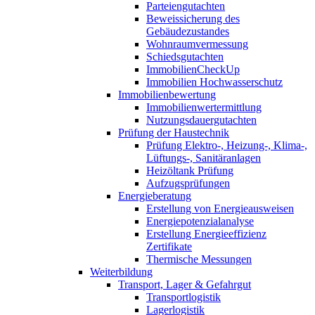
Parteiengutachten
Beweissicherung des
Gebäudezustandes
Wohnraumvermessung
Schiedsgutachten
ImmobilienCheckUp
Immobilien Hochwasserschutz
Immobilienbewertung
Immobilienwertermittlung
Nutzungsdauergutachten
Prüfung der Haustechnik
Prüfung Elektro-, Heizung-, Klima-,
Lüftungs-, Sanitäranlagen
Heizöltank Prüfung
Aufzugsprüfungen
Energieberatung
Erstellung von Energieausweisen
Energiepotenzialanalyse
Erstellung Energieeffizienz
Zertifikate
Thermische Messungen
Weiterbildung
Transport, Lager & Gefahrgut
Transportlogistik
Lagerlogistik