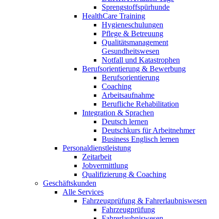
Sprengstoffspürhunde
HealthCare Training
Hygieneschulungen
Pflege & Betreuung
Qualitätsmanagement
Gesundheitswesen
Notfall und Katastrophen
Berufsorientierung & Bewerbung
Berufsorientierung
Coaching
Arbeitsaufnahme
Berufliche Rehabilitation
Integration & Sprachen
Deutsch lernen
Deutschkurs für Arbeitnehmer
Business Englisch lernen
Personaldienstleistung
Zeitarbeit
Jobvermittlung
Qualifizierung & Coaching
Geschäftskunden
Alle Services
Fahrzeugprüfung & Fahrerlaubniswesen
Fahrzeugprüfung
Fahrerlaubniswesen