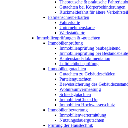
Theoretische & praktische Fahrerlaub
Gutachten bei Körperbehinderungen
Rückmeldefahrt für ältere Verkehrste
Fahrtenschreiberkarten
Fahrerkarte
Unternehmenskarte
Werkstattkarte
Immobilienprüfungen & -gutachten
Immobilienprüfung
Immobilienprüfung baubegleitend
Immobilienprüfung bei Bestandsbaut
Bautenstandsdokumentation
Luftdichtheitsprüfung
Immobiliengutachten
Gutachten zu Gebäudeschäden
Parteiengutachten
Beweissicherung des Gebäudezustan
Wohnraumvermessung
Schiedsgutachten
ImmobilienCheckUp
Immobilien Hochwasserschutz
Immobilienbewertung
Immobilienwertermittlung
Nutzungsdauergutachten
Prüfung der Haustechnik