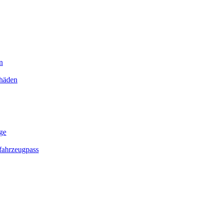
n
chäden
ge
ahrzeugpass