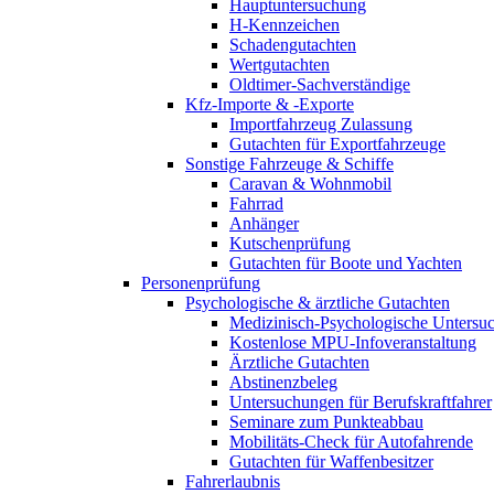
Hauptuntersuchung
H-Kennzeichen
Schadengutachten
Wertgutachten
Oldtimer-Sachverständige
Kfz-Importe & -Exporte
Importfahrzeug Zulassung
Gutachten für Exportfahrzeuge
Sonstige Fahrzeuge & Schiffe
Caravan & Wohnmobil
Fahrrad
Anhänger
Kutschenprüfung
Gutachten für Boote und Yachten
Personenprüfung
Psychologische & ärztliche Gutachten
Medizinisch-Psychologische Unters
Kostenlose MPU-Infoveranstaltung
Ärztliche Gutachten
Abstinenzbeleg
Untersuchungen für Berufskraftfahrer
Seminare zum Punkteabbau
Mobilitäts-Check für Autofahrende
Gutachten für Waffenbesitzer
Fahrerlaubnis