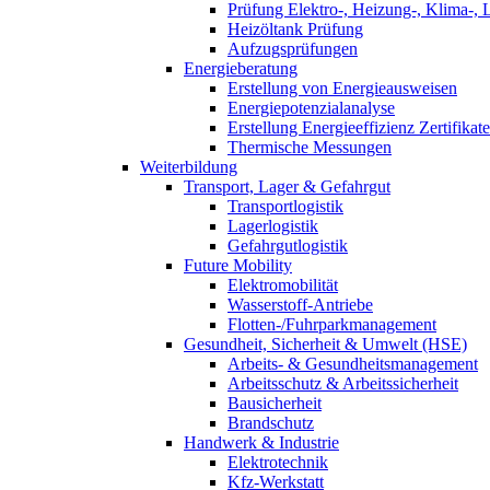
Prüfung Elektro-, Heizung-, Klima-, 
Heizöltank Prüfung
Aufzugsprüfungen
Energieberatung
Erstellung von Energieausweisen
Energiepotenzialanalyse
Erstellung Energieeffizienz Zertifikate
Thermische Messungen
Weiterbildung
Transport, Lager & Gefahrgut
Transportlogistik
Lagerlogistik
Gefahrgutlogistik
Future Mobility
Elektromobilität
Wasserstoff-Antriebe
Flotten-/Fuhrparkmanagement
Gesundheit, Sicherheit & Umwelt (HSE)
Arbeits- & Gesundheitsmanagement
Arbeitsschutz & Arbeitssicherheit
Bausicherheit
Brandschutz
Handwerk & Industrie
Elektrotechnik
Kfz-Werkstatt