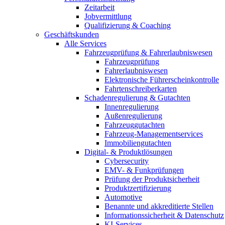
Zeitarbeit
Jobvermittlung
Qualifizierung & Coaching
Geschäftskunden
Alle Services
Fahrzeugprüfung & Fahrerlaubniswesen
Fahrzeugprüfung
Fahrerlaubniswesen
Elektronische Führerscheinkontrolle
Fahrtenschreiberkarten
Schadenregulierung & Gutachten
Innenregulierung
Außenregulierung
Fahrzeuggutachten
Fahrzeug-Managementservices
Immobiliengutachten
Digital- & Produktlösungen
Cybersecurity
EMV- & Funkprüfungen
Prüfung der Produktsicherheit
Produktzertifizierung
Automotive
Benannte und akkreditierte Stellen
Informationssicherheit & Datenschutz
KI-Services