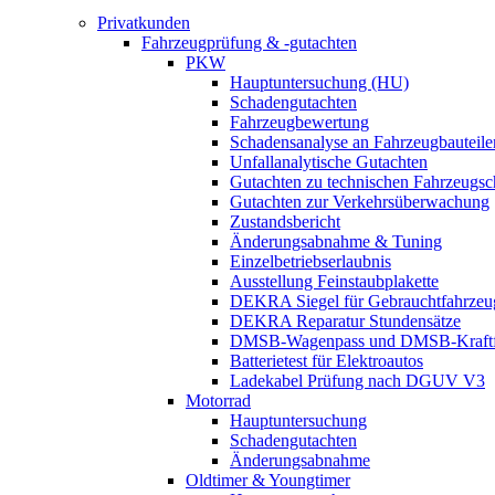
Privatkunden
Fahrzeugprüfung & -gutachten
PKW
Hauptuntersuchung (HU)
Schadengutachten
Fahrzeugbewertung
Schadensanalyse an Fahrzeugbauteile
Unfallanalytische Gutachten
Gutachten zu technischen Fahrzeugs
Gutachten zur Verkehrsüberwachung
Zustandsbericht
Änderungsabnahme & Tuning
Einzelbetriebserlaubnis
Ausstellung Feinstaubplakette
DEKRA Siegel für Gebrauchtfahrzeu
DEKRA Reparatur Stundensätze
DMSB-Wagenpass und DMSB-Kraftf
Batterietest für Elektroautos
Ladekabel Prüfung nach DGUV V3
Motorrad
Hauptuntersuchung
Schadengutachten
Änderungsabnahme
Oldtimer & Youngtimer