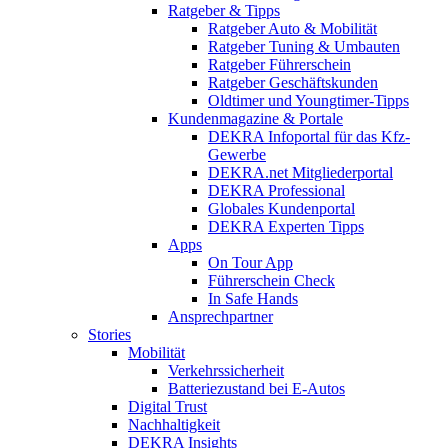
Ratgeber & Tipps
Ratgeber Auto & Mobilität
Ratgeber Tuning & Umbauten
Ratgeber Führerschein
Ratgeber Geschäftskunden
Oldtimer und Youngtimer-Tipps
Kundenmagazine & Portale
DEKRA Infoportal für das Kfz-
Gewerbe
DEKRA.net Mitgliederportal
DEKRA Professional
Globales Kundenportal
DEKRA Experten Tipps
Apps
On Tour App
Führerschein Check
In Safe Hands
Ansprechpartner
Stories
Mobilität
Verkehrssicherheit
Batteriezustand bei E-Autos
Digital Trust
Nachhaltigkeit
DEKRA Insights