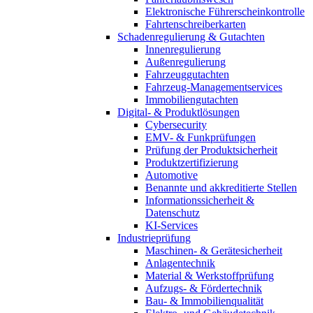
Elektronische Führerscheinkontrolle
Fahrtenschreiberkarten
Schadenregulierung & Gutachten
Innenregulierung
Außenregulierung
Fahrzeuggutachten
Fahrzeug-Managementservices
Immobiliengutachten
Digital- & Produktlösungen
Cybersecurity
EMV- & Funkprüfungen
Prüfung der Produktsicherheit
Produktzertifizierung
Automotive
Benannte und akkreditierte Stellen
Informationssicherheit &
Datenschutz
KI-Services
Industrieprüfung
Maschinen- & Gerätesicherheit
Anlagentechnik
Material & Werkstoffprüfung
Aufzugs- & Fördertechnik
Bau- & Immobilienqualität