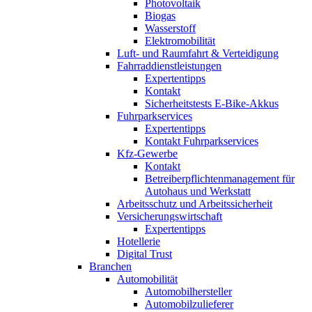
Photovoltaik
Biogas
Wasserstoff
Elektromobilität
Luft- und Raumfahrt & Verteidigung
Fahrraddienstleistungen
Expertentipps
Kontakt
Sicherheitstests E-Bike-Akkus
Fuhrparkservices
Expertentipps
Kontakt Fuhrparkservices
Kfz-Gewerbe
Kontakt
Betreiberpflichtenmanagement für
Autohaus und Werkstatt
Arbeitsschutz und Arbeitssicherheit
Versicherungswirtschaft
Expertentipps
Hotellerie
Digital Trust
Branchen
Automobilität
Automobilhersteller
Automobilzulieferer