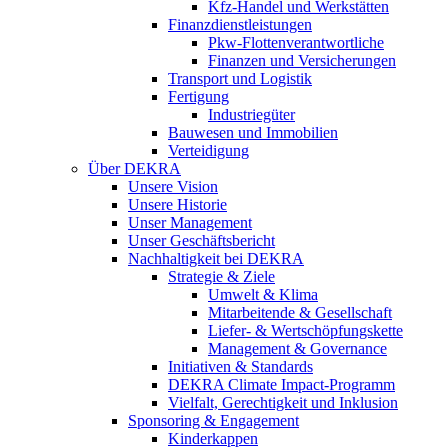
Kfz-Handel und Werkstätten
Finanzdienstleistungen
Pkw‑Flottenverantwortliche
Finanzen und Versicherungen
Transport und Logistik
Fertigung
Industriegüter
Bauwesen und Immobilien
Verteidigung
Über DEKRA
Unsere Vision
Unsere Historie
Unser Management
Unser Geschäftsbericht
Nachhaltigkeit bei DEKRA
Strategie & Ziele
Umwelt & Klima
Mitarbeitende & Gesellschaft
Liefer- & Wertschöpfungskette
Management & Governance
Initiativen & Standards
DEKRA Climate Impact-Programm
Vielfalt, Gerechtigkeit und Inklusion​
Sponsoring & Engagement
Kinderkappen