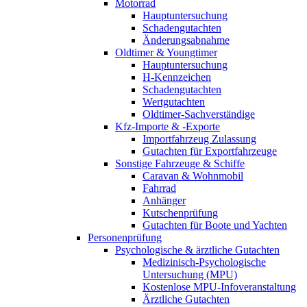
Motorrad
Hauptuntersuchung
Schadengutachten
Änderungsabnahme
Oldtimer & Youngtimer
Hauptuntersuchung
H-Kennzeichen
Schadengutachten
Wertgutachten
Oldtimer-Sachverständige
Kfz-Importe & -Exporte
Importfahrzeug Zulassung
Gutachten für Exportfahrzeuge
Sonstige Fahrzeuge & Schiffe
Caravan & Wohnmobil
Fahrrad
Anhänger
Kutschenprüfung
Gutachten für Boote und Yachten
Personenprüfung
Psychologische & ärztliche Gutachten
Medizinisch-Psychologische
Untersuchung (MPU)
Kostenlose MPU-Infoveranstaltung
Ärztliche Gutachten