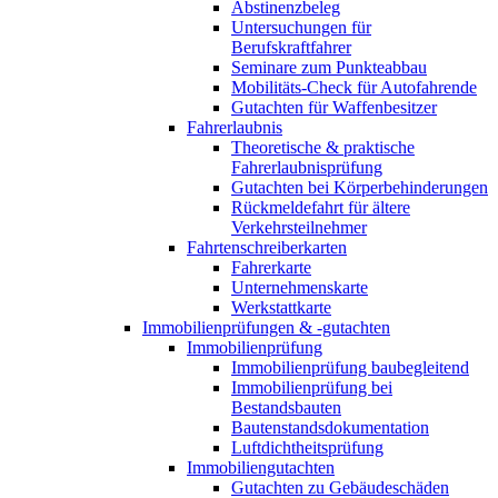
Abstinenzbeleg
Untersuchungen für
Berufskraftfahrer
Seminare zum Punkteabbau
Mobilitäts-Check für Autofahrende
Gutachten für Waffenbesitzer
Fahrerlaubnis
Theoretische & praktische
Fahrerlaubnisprüfung
Gutachten bei Körperbehinderungen
Rückmeldefahrt für ältere
Verkehrsteilnehmer
Fahrtenschreiberkarten
Fahrerkarte
Unternehmenskarte
Werkstattkarte
Immobilienprüfungen & -gutachten
Immobilienprüfung
Immobilienprüfung baubegleitend
Immobilienprüfung bei
Bestandsbauten
Bautenstandsdokumentation
Luftdichtheitsprüfung
Immobiliengutachten
Gutachten zu Gebäudeschäden