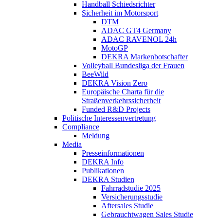
Handball Schiedsrichter
Sicherheit im Motorsport
DTM
ADAC GT4 Germany
ADAC RAVENOL 24h
MotoGP
DEKRA Markenbotschafter
Volleyball Bundesliga der Frauen
BeeWild
DEKRA Vision Zero
Europäische Charta für die
Straßenverkehrssicherheit
Funded R&D Projects
Politische Interessenvertretung
Compliance
Meldung
Media
Presseinformationen
DEKRA Info
Publikationen
DEKRA Studien
Fahrradstudie 2025
Versicherungsstudie
Aftersales Studie
Gebrauchtwagen Sales Studie