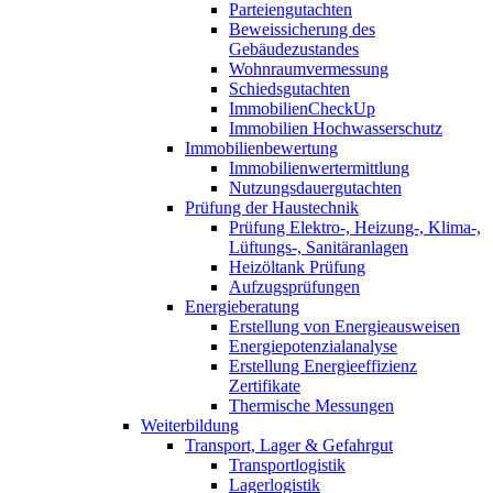
Parteiengutachten
Beweissicherung des
Gebäudezustandes
Wohnraumvermessung
Schiedsgutachten
ImmobilienCheckUp
Immobilien Hochwasserschutz
Immobilienbewertung
Immobilienwertermittlung
Nutzungsdauergutachten
Prüfung der Haustechnik
Prüfung Elektro-, Heizung-, Klima-,
Lüftungs-, Sanitäranlagen
Heizöltank Prüfung
Aufzugsprüfungen
Energieberatung
Erstellung von Energieausweisen
Energiepotenzialanalyse
Erstellung Energieeffizienz
Zertifikate
Thermische Messungen
Weiterbildung
Transport, Lager & Gefahrgut
Transportlogistik
Lagerlogistik