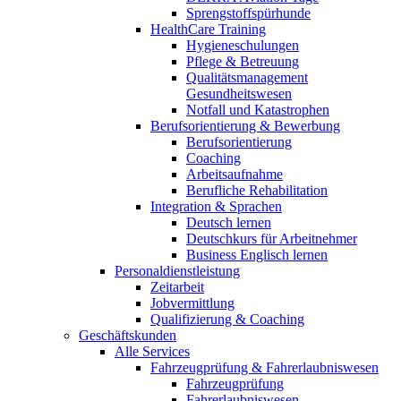
Sprengstoffspürhunde
HealthCare Training
Hygieneschulungen
Pflege & Betreuung
Qualitätsmanagement
Gesundheitswesen
Notfall und Katastrophen
Berufsorientierung & Bewerbung
Berufsorientierung
Coaching
Arbeitsaufnahme
Berufliche Rehabilitation
Integration & Sprachen
Deutsch lernen
Deutschkurs für Arbeitnehmer
Business Englisch lernen
Personaldienstleistung
Zeitarbeit
Jobvermittlung
Qualifizierung & Coaching
Geschäftskunden
Alle Services
Fahrzeugprüfung & Fahrerlaubniswesen
Fahrzeugprüfung
Fahrerlaubniswesen