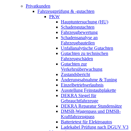
Privatkunden
Fahrzeugprüfung & -gutachten
PKW
Hauptuntersuchung (HU)
Schadengutachten
Fahrzeugbewertung
Schadensanalyse an
Fahrzeugbauteilen
Unfallanalytische Gutachten
Gutachten zu technischen
Fahrzeugschäden
Gutachten zur
Verkehrsüberwachung
Zustandsbericht
Änderungsabnahme & Tuning
Einzelbetriebserlaubnis
Ausstellung Feinstaubplakette
DEKRA Siegel für
Gebrauchtfahrzeuge
DEKRA Reparatur Stundensätze
DMSB-Wagenpass und DMSB-
Kraftfahrzeugpass
Batterietest für Elektroautos
Ladekabel Prüfung nach DGUV V3