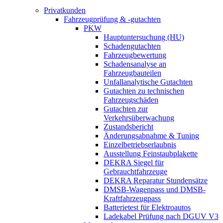
Privatkunden
Fahrzeugprüfung & -gutachten
PKW
Hauptuntersuchung (HU)
Schadengutachten
Fahrzeugbewertung
Schadensanalyse an
Fahrzeugbauteilen
Unfallanalytische Gutachten
Gutachten zu technischen
Fahrzeugschäden
Gutachten zur
Verkehrsüberwachung
Zustandsbericht
Änderungsabnahme & Tuning
Einzelbetriebserlaubnis
Ausstellung Feinstaubplakette
DEKRA Siegel für
Gebrauchtfahrzeuge
DEKRA Reparatur Stundensätze
DMSB-Wagenpass und DMSB-
Kraftfahrzeugpass
Batterietest für Elektroautos
Ladekabel Prüfung nach DGUV V3