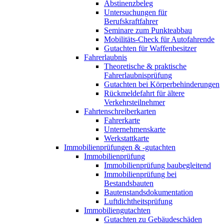
Abstinenzbeleg
Untersuchungen für
Berufskraftfahrer
Seminare zum Punkteabbau
Mobilitäts-Check für Autofahrende
Gutachten für Waffenbesitzer
Fahrerlaubnis
Theoretische & praktische
Fahrerlaubnisprüfung
Gutachten bei Körperbehinderungen
Rückmeldefahrt für ältere
Verkehrsteilnehmer
Fahrtenschreiberkarten
Fahrerkarte
Unternehmenskarte
Werkstattkarte
Immobilienprüfungen & -gutachten
Immobilienprüfung
Immobilienprüfung baubegleitend
Immobilienprüfung bei
Bestandsbauten
Bautenstandsdokumentation
Luftdichtheitsprüfung
Immobiliengutachten
Gutachten zu Gebäudeschäden