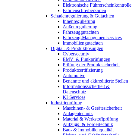
Elektronische Führerscheinkontrolle
Fahrtenschreiberkarten
Schadenregulierung & Gutachten
Innenregulierung
Außenregulierung
Fahrzeuggutachten
Fahrzeug-Managementservices
Immobiliengutachten
Digital- & Produktlösungen
Cybersecurity
EMV- & Funkprüfungen
Prüfung der Produktsicherheit
Produktzertifizierung
Automotive
Benannte und akkreditierte Stellen
Informationssicherheit &
Datenschutz
KI-Services
Industrieprüfung
Maschinen- & Gerätesicherheit
Anlagentechnik
Material & Werkstoffprüfung
Aufzugs- & Fördertechnik
Bau- & Immobilienqualität