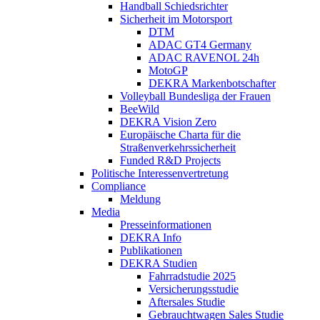
Handball Schiedsrichter
Sicherheit im Motorsport
DTM
ADAC GT4 Germany
ADAC RAVENOL 24h
MotoGP
DEKRA Markenbotschafter
Volleyball Bundesliga der Frauen
BeeWild
DEKRA Vision Zero
Europäische Charta für die
Straßenverkehrssicherheit
Funded R&D Projects
Politische Interessenvertretung
Compliance
Meldung
Media
Presseinformationen
DEKRA Info
Publikationen
DEKRA Studien
Fahrradstudie 2025
Versicherungsstudie
Aftersales Studie
Gebrauchtwagen Sales Studie