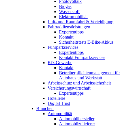
Photovoltaik
Biogas
Wasserstoff
Elektromobilität
Luft- und Raumfahrt & Verteidigung
Fahrraddienstleistungen
Expertentipps
Kontakt
Sicherheitstests E-Bike-Akkus
Fuhrparkservices
Expertentipps
Kontakt Fuhrparkservices
Kfz-Gewerbe
Kontakt
Betreiberpflichtenmanagement für
Autohaus und Werkstatt
Arbeitsschutz und Arbeitssicherheit
Versicherungswirtschaft
Expertentipps
Hotellerie
Digital Trust
Branchen
Automobilität
Automobilhersteller
Automobilzulieferer