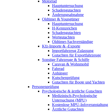
Motorrad
Hauptuntersuchung
Schadengutachten
Änderungsabnahme
Oldtimer & Youngtimer
Hauptuntersuchung
H-Kennzeichen
Schadengutachten
Wertgutachten
Oldtimer-Sachverständige
Kfz-Importe & -Exporte
Importfahrzeug Zulassung
Gutachten für Exportfahrzeuge
Sonstige Fahrzeuge & Schiffe
Caravan & Wohnmobil
Fahrrad
Anhänger
Kutschenprüfung
Gutachten für Boote und Yachten
Personenprüfung
Psychologische & ärztliche Gutachten
Medizinisch-Psychologische
Untersuchung (MPU)
Kostenlose MPU-Infoveranstaltung
Ärztliche Gutachten