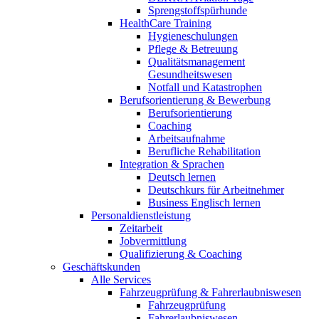
Sprengstoffspürhunde
HealthCare Training
Hygieneschulungen
Pflege & Betreuung
Qualitätsmanagement
Gesundheitswesen
Notfall und Katastrophen
Berufsorientierung & Bewerbung
Berufsorientierung
Coaching
Arbeitsaufnahme
Berufliche Rehabilitation
Integration & Sprachen
Deutsch lernen
Deutschkurs für Arbeitnehmer
Business Englisch lernen
Personaldienstleistung
Zeitarbeit
Jobvermittlung
Qualifizierung & Coaching
Geschäftskunden
Alle Services
Fahrzeugprüfung & Fahrerlaubniswesen
Fahrzeugprüfung
Fahrerlaubniswesen