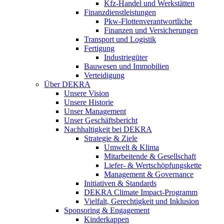
Kfz-Handel und Werkstätten
Finanzdienstleistungen
Pkw‑Flottenverantwortliche
Finanzen und Versicherungen
Transport und Logistik
Fertigung
Industriegüter
Bauwesen und Immobilien
Verteidigung
Über DEKRA
Unsere Vision
Unsere Historie
Unser Management
Unser Geschäftsbericht
Nachhaltigkeit bei DEKRA
Strategie & Ziele
Umwelt & Klima
Mitarbeitende & Gesellschaft
Liefer- & Wertschöpfungskette
Management & Governance
Initiativen & Standards
DEKRA Climate Impact-Programm
Vielfalt, Gerechtigkeit und Inklusion​
Sponsoring & Engagement
Kinderkappen