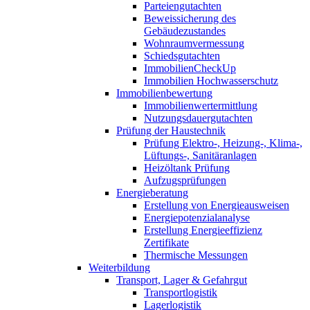
Parteiengutachten
Beweissicherung des
Gebäudezustandes
Wohnraumvermessung
Schiedsgutachten
ImmobilienCheckUp
Immobilien Hochwasserschutz
Immobilienbewertung
Immobilienwertermittlung
Nutzungsdauergutachten
Prüfung der Haustechnik
Prüfung Elektro-, Heizung-, Klima-,
Lüftungs-, Sanitäranlagen
Heizöltank Prüfung
Aufzugsprüfungen
Energieberatung
Erstellung von Energieausweisen
Energiepotenzialanalyse
Erstellung Energieeffizienz
Zertifikate
Thermische Messungen
Weiterbildung
Transport, Lager & Gefahrgut
Transportlogistik
Lagerlogistik