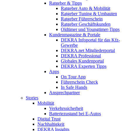
Ratgeber & Tipps
Ratgeber Auto & Mobilität
Ratgeber Tuning & Umbauten
Ratgeber Führerschein
Ratgeber Geschäftskunden
Oldtimer und Youngtimer-Tipps
Kundenmagazine & Portale
DEKRA Infoportal für das Kfz-
Gewerbe
DEKRA.net Mitgliederportal
DEKRA Professional
Globales Kundenportal
DEKRA Experten Tipps
Apps
On Tour App
Führerschein Check
In Safe Hands
Ansprechpartner
Stories
Mobilität
Verkehrssicherheit
Batteriezustand bei E-Autos
Digital Trust
Nachhaltigkeit
DEKRA Insights