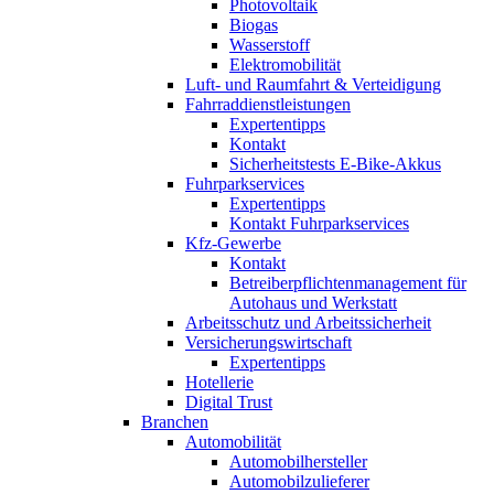
Photovoltaik
Biogas
Wasserstoff
Elektromobilität
Luft- und Raumfahrt & Verteidigung
Fahrraddienstleistungen
Expertentipps
Kontakt
Sicherheitstests E-Bike-Akkus
Fuhrparkservices
Expertentipps
Kontakt Fuhrparkservices
Kfz-Gewerbe
Kontakt
Betreiberpflichtenmanagement für
Autohaus und Werkstatt
Arbeitsschutz und Arbeitssicherheit
Versicherungswirtschaft
Expertentipps
Hotellerie
Digital Trust
Branchen
Automobilität
Automobilhersteller
Automobilzulieferer