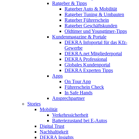
Ratgeber & Tipps
Ratgeber Auto & Mobilität
Ratgeber Tuning & Umbauten
Ratgeber Führerschein
Ratgeber Geschäftskunden
Oldtimer und Youngtimer-Tipps
Kundenmagazine & Portale
DEKRA Infoportal für das Kfz-
Gewerbe
DEKRA.net Mitgliederportal
DEKRA Professional
Globales Kundenportal
DEKRA Experten Tipps
Apps
On Tour App
Führerschein Check
In Safe Hands
Ansprechpartner
Stories
Mobilität
Verkehrssicherheit
Batteriezustand bei E-Autos
Digital Trust
Nachhaltigkeit
DEKRA Insights