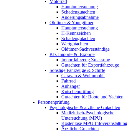
Motorrad
Hauptuntersuchung
Schadengutachten
Änderungsabnahme
Oldtimer & Youngtimer
Hauptuntersuchung
H-Kennzeichen
Schadengutachten
Wertgutachten
Oldtimer-Sachverständige
Kfz-Importe & -Exporte
Importfahrzeug Zulassung
Gutachten für Exportfahrzeuge
Sonstige Fahrzeuge & Schiffe
Caravan & Wohnmobil
Fahrrad
Anhänger
Kutschenprüfung
Gutachten für Boote und Yachten
Personenprüfung
Psychologische & ärztliche Gutachten
Medizinisch-Psychologische
Untersuchung (MPU)
Kostenlose MPU-Infoveranstaltung
Ärztliche Gutachten