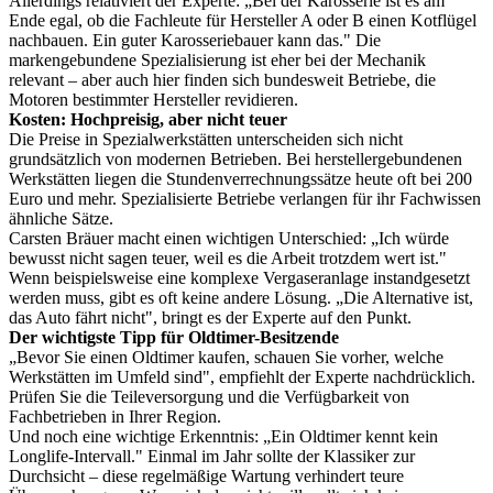
Allerdings relativiert der Experte: „Bei der Karosserie ist es am
Ende egal, ob die Fachleute für Hersteller A oder B einen Kotflügel
nachbauen. Ein guter Karosseriebauer kann das." Die
markengebundene Spezialisierung ist eher bei der Mechanik
relevant – aber auch hier finden sich bundesweit Betriebe, die
Motoren bestimmter Hersteller revidieren.
Kosten: Hochpreisig, aber nicht teuer
Die Preise in Spezialwerkstätten unterscheiden sich nicht
grundsätzlich von modernen Betrieben. Bei herstellergebundenen
Werkstätten liegen die Stundenverrechnungssätze heute oft bei 200
Euro und mehr. Spezialisierte Betriebe verlangen für ihr Fachwissen
ähnliche Sätze.
Carsten Bräuer macht einen wichtigen Unterschied: „Ich würde
bewusst nicht sagen teuer, weil es die Arbeit trotzdem wert ist."
Wenn beispielsweise eine komplexe Vergaseranlage instandgesetzt
werden muss, gibt es oft keine andere Lösung. „Die Alternative ist,
das Auto fährt nicht", bringt es der Experte auf den Punkt.
Der wichtigste Tipp für Oldtimer-Besitzende
„Bevor Sie einen Oldtimer kaufen, schauen Sie vorher, welche
Werkstätten im Umfeld sind", empfiehlt der Experte nachdrücklich.
Prüfen Sie die Teileversorgung und die Verfügbarkeit von
Fachbetrieben in Ihrer Region.
Und noch eine wichtige Erkenntnis: „Ein Oldtimer kennt kein
Longlife-Intervall." Einmal im Jahr sollte der Klassiker zur
Durchsicht – diese regelmäßige Wartung verhindert teure