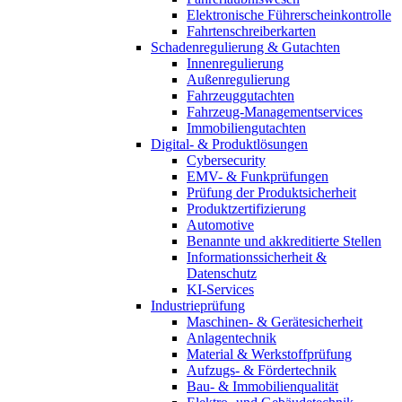
Elektronische Führerscheinkontrolle
Fahrtenschreiberkarten
Schadenregulierung & Gutachten
Innenregulierung
Außenregulierung
Fahrzeuggutachten
Fahrzeug-Managementservices
Immobiliengutachten
Digital- & Produktlösungen
Cybersecurity
EMV- & Funkprüfungen
Prüfung der Produktsicherheit
Produktzertifizierung
Automotive
Benannte und akkreditierte Stellen
Informationssicherheit &
Datenschutz
KI-Services
Industrieprüfung
Maschinen- & Gerätesicherheit
Anlagentechnik
Material & Werkstoffprüfung
Aufzugs- & Fördertechnik
Bau- & Immobilienqualität