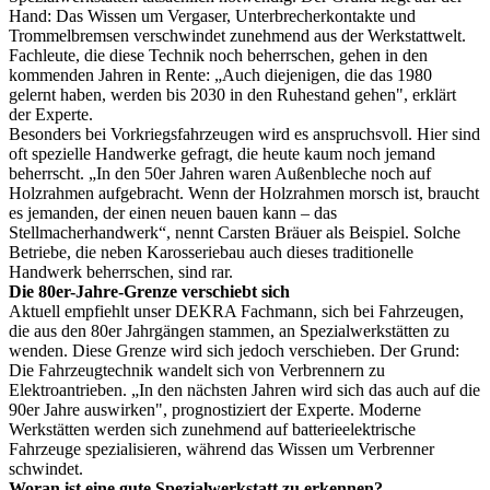
Hand: Das Wissen um Vergaser, Unterbrecherkontakte und
Trommelbremsen verschwindet zunehmend aus der Werkstattwelt.
Fachleute, die diese Technik noch beherrschen, gehen in den
kommenden Jahren in Rente: „Auch diejenigen, die das 1980
gelernt haben, werden bis 2030 in den Ruhestand gehen", erklärt
der Experte.
Besonders bei Vorkriegsfahrzeugen wird es anspruchsvoll. Hier sind
oft spezielle Handwerke gefragt, die heute kaum noch jemand
beherrscht. „In den 50er Jahren waren Außenbleche noch auf
Holzrahmen aufgebracht. Wenn der Holzrahmen morsch ist, braucht
es jemanden, der einen neuen bauen kann – das
Stellmacherhandwerk“, nennt Carsten Bräuer als Beispiel. Solche
Betriebe, die neben Karosseriebau auch dieses traditionelle
Handwerk beherrschen, sind rar.
Die 80er-Jahre-Grenze verschiebt sich
Aktuell empfiehlt unser DEKRA Fachmann, sich bei Fahrzeugen,
die aus den 80er Jahrgängen stammen, an Spezialwerkstätten zu
wenden. Diese Grenze wird sich jedoch verschieben. Der Grund:
Die Fahrzeugtechnik wandelt sich von Verbrennern zu
Elektroantrieben. „In den nächsten Jahren wird sich das auch auf die
90er Jahre auswirken", prognostiziert der Experte. Moderne
Werkstätten werden sich zunehmend auf batterieelektrische
Fahrzeuge spezialisieren, während das Wissen um Verbrenner
schwindet.
Woran ist eine gute Spezialwerkstatt zu erkennen?