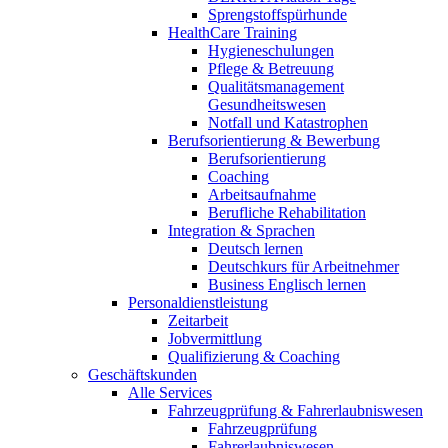
Sprengstoffspürhunde
HealthCare Training
Hygieneschulungen
Pflege & Betreuung
Qualitätsmanagement
Gesundheitswesen
Notfall und Katastrophen
Berufsorientierung & Bewerbung
Berufsorientierung
Coaching
Arbeitsaufnahme
Berufliche Rehabilitation
Integration & Sprachen
Deutsch lernen
Deutschkurs für Arbeitnehmer
Business Englisch lernen
Personaldienstleistung
Zeitarbeit
Jobvermittlung
Qualifizierung & Coaching
Geschäftskunden
Alle Services
Fahrzeugprüfung & Fahrerlaubniswesen
Fahrzeugprüfung
Fahrerlaubniswesen