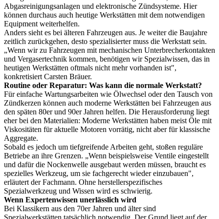
Abgasreinigungsanlagen und elektronische Zündsysteme. Hier
können durchaus auch heutige Werkstätten mit dem notwendigen
Equipment weiterhelfen.
Anders sieht es bei älteren Fahrzeugen aus. Je weiter die Baujahre
zeitlich zurückgehen, desto spezialisierter muss die Werkstatt sein.
„Wenn wir zu Fahrzeugen mit mechanischen Unterbrecherkontakten
und Vergasertechnik kommen, benötigen wir Spezialwissen, das in
heutigen Werkstätten oftmals nicht mehr vorhanden ist",
konkretisiert Carsten Bräuer.
Routine oder Reparatur: Was kann die normale Werkstatt?
Für einfache Wartungsarbeiten wie Ölwechsel oder den Tausch von
Zündkerzen können auch moderne Werkstätten bei Fahrzeugen aus
den späten 80er und 90er Jahren helfen. Die Herausforderung liegt
eher bei den Materialien: Moderne Werkstätten haben meist Öle mit
Viskositäten für aktuelle Motoren vorrätig, nicht aber für klassische
Aggregate.
Sobald es jedoch um tiefgreifende Arbeiten geht, stoßen reguläre
Betriebe an ihre Grenzen. „Wenn beispielsweise Ventile eingestellt
und dafür die Nockenwelle ausgebaut werden müssen, braucht es
spezielles Werkzeug, um sie fachgerecht wieder einzubauen",
erläutert der Fachmann. Ohne herstellerspezifisches
Spezialwerkzeug und Wissen wird es schwierig.
Wenn Expertenwissen unerlässlich wird
Bei Klassikern aus den 70er Jahren und älter sind
Spezialwerkstätten tatsächlich notwendig. Der Grund liegt auf der