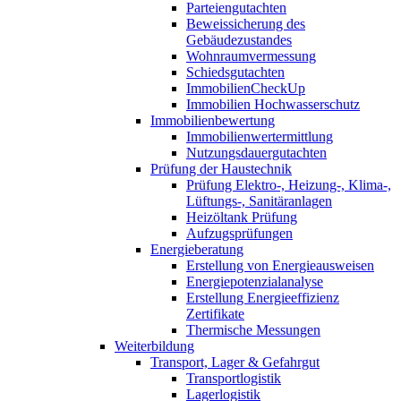
Parteiengutachten
Beweissicherung des
Gebäudezustandes
Wohnraumvermessung
Schiedsgutachten
ImmobilienCheckUp
Immobilien Hochwasserschutz
Immobilienbewertung
Immobilienwertermittlung
Nutzungsdauergutachten
Prüfung der Haustechnik
Prüfung Elektro-, Heizung-, Klima-,
Lüftungs-, Sanitäranlagen
Heizöltank Prüfung
Aufzugsprüfungen
Energieberatung
Erstellung von Energieausweisen
Energiepotenzialanalyse
Erstellung Energieeffizienz
Zertifikate
Thermische Messungen
Weiterbildung
Transport, Lager & Gefahrgut
Transportlogistik
Lagerlogistik