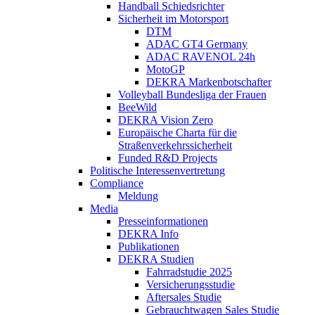
Handball Schiedsrichter
Sicherheit im Motorsport
DTM
ADAC GT4 Germany
ADAC RAVENOL 24h
MotoGP
DEKRA Markenbotschafter
Volleyball Bundesliga der Frauen
BeeWild
DEKRA Vision Zero
Europäische Charta für die
Straßenverkehrssicherheit
Funded R&D Projects
Politische Interessenvertretung
Compliance
Meldung
Media
Presseinformationen
DEKRA Info
Publikationen
DEKRA Studien
Fahrradstudie 2025
Versicherungsstudie
Aftersales Studie
Gebrauchtwagen Sales Studie