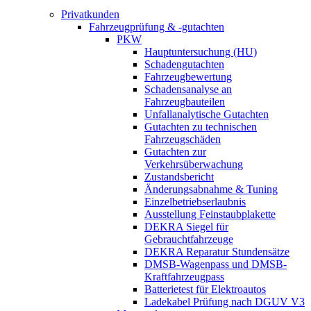
Privatkunden
Fahrzeugprüfung & -gutachten
PKW
Hauptuntersuchung (HU)
Schadengutachten
Fahrzeugbewertung
Schadensanalyse an
Fahrzeugbauteilen
Unfallanalytische Gutachten
Gutachten zu technischen
Fahrzeugschäden
Gutachten zur
Verkehrsüberwachung
Zustandsbericht
Änderungsabnahme & Tuning
Einzelbetriebserlaubnis
Ausstellung Feinstaubplakette
DEKRA Siegel für
Gebrauchtfahrzeuge
DEKRA Reparatur Stundensätze
DMSB-Wagenpass und DMSB-
Kraftfahrzeugpass
Batterietest für Elektroautos
Ladekabel Prüfung nach DGUV V3