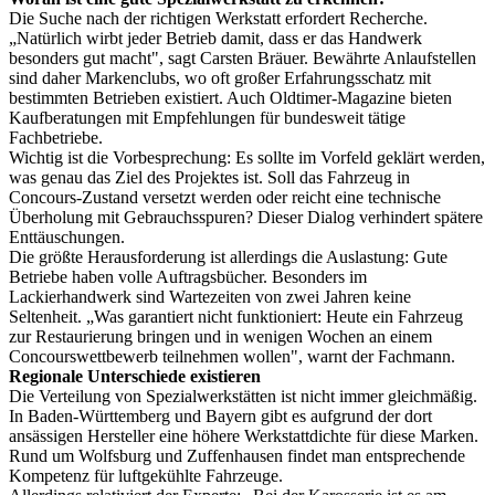
Die Suche nach der richtigen Werkstatt erfordert Recherche.
„Natürlich wirbt jeder Betrieb damit, dass er das Handwerk
besonders gut macht", sagt Carsten Bräuer. Bewährte Anlaufstellen
sind daher Markenclubs, wo oft großer Erfahrungsschatz mit
bestimmten Betrieben existiert. Auch Oldtimer-Magazine bieten
Kaufberatungen mit Empfehlungen für bundesweit tätige
Fachbetriebe.
Wichtig ist die Vorbesprechung: Es sollte im Vorfeld geklärt werden,
was genau das Ziel des Projektes ist. Soll das Fahrzeug in
Concours-Zustand versetzt werden oder reicht eine technische
Überholung mit Gebrauchsspuren? Dieser Dialog verhindert spätere
Enttäuschungen.
Die größte Herausforderung ist allerdings die Auslastung: Gute
Betriebe haben volle Auftragsbücher. Besonders im
Lackierhandwerk sind Wartezeiten von zwei Jahren keine
Seltenheit. „Was garantiert nicht funktioniert: Heute ein Fahrzeug
zur Restaurierung bringen und in wenigen Wochen an einem
Concourswettbewerb teilnehmen wollen", warnt der Fachmann.
Regionale Unterschiede existieren
Die Verteilung von Spezialwerkstätten ist nicht immer gleichmäßig.
In Baden-Württemberg und Bayern gibt es aufgrund der dort
ansässigen Hersteller eine höhere Werkstattdichte für diese Marken.
Rund um Wolfsburg und Zuffenhausen findet man entsprechende
Kompetenz für luftgekühlte Fahrzeuge.