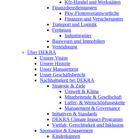
Kfz-Handel und Werkstätten
Finanzdienstleistungen
Pkw‑Flottenverantwortliche
Finanzen und Versicherungen
Transport und Logistik
Fertigung
Industriegüter
Bauwesen und Immobilien
Verteidigung
Über DEKRA
Unsere Vision
Unsere Historie
Unser Management
Unser Geschäftsbericht
Nachhaltigkeit bei DEKRA
Strategie & Ziele
Umwelt & Klima
Mitarbeitende & Gesellschaft
Liefer- & Wertschöpfungskette
Management & Governance
Initiativen & Standards
DEKRA Climate Impact-Programm
Vielfalt, Gerechtigkeit und Inklusion​
Sponsoring & Engagement
Kinderkappen