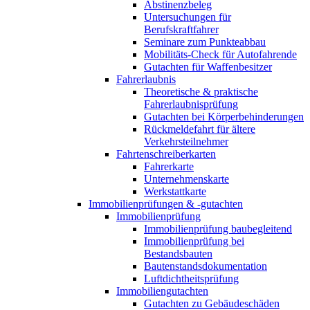
Abstinenzbeleg
Untersuchungen für
Berufskraftfahrer
Seminare zum Punkteabbau
Mobilitäts-Check für Autofahrende
Gutachten für Waffenbesitzer
Fahrerlaubnis
Theoretische & praktische
Fahrerlaubnisprüfung
Gutachten bei Körperbehinderungen
Rückmeldefahrt für ältere
Verkehrsteilnehmer
Fahrtenschreiberkarten
Fahrerkarte
Unternehmenskarte
Werkstattkarte
Immobilienprüfungen & -gutachten
Immobilienprüfung
Immobilienprüfung baubegleitend
Immobilienprüfung bei
Bestandsbauten
Bautenstandsdokumentation
Luftdichtheitsprüfung
Immobiliengutachten
Gutachten zu Gebäudeschäden