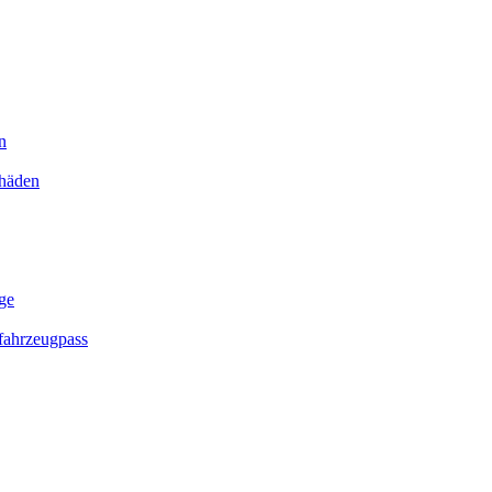
n
chäden
ge
ahrzeugpass