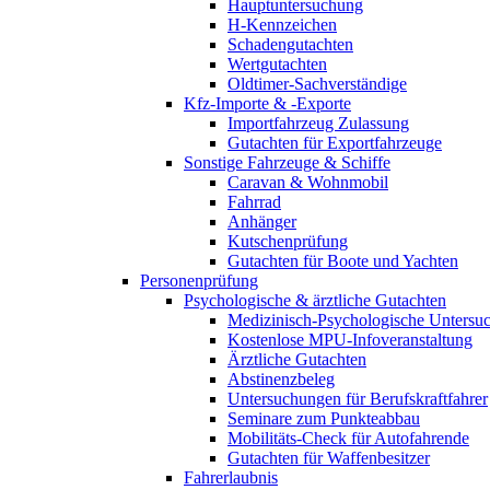
Hauptuntersuchung
H-Kennzeichen
Schadengutachten
Wertgutachten
Oldtimer-Sachverständige
Kfz-Importe & -Exporte
Importfahrzeug Zulassung
Gutachten für Exportfahrzeuge
Sonstige Fahrzeuge & Schiffe
Caravan & Wohnmobil
Fahrrad
Anhänger
Kutschenprüfung
Gutachten für Boote und Yachten
Personenprüfung
Psychologische & ärztliche Gutachten
Medizinisch-Psychologische Unters
Kostenlose MPU-Infoveranstaltung
Ärztliche Gutachten
Abstinenzbeleg
Untersuchungen für Berufskraftfahrer
Seminare zum Punkteabbau
Mobilitäts-Check für Autofahrende
Gutachten für Waffenbesitzer
Fahrerlaubnis