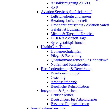
Ausbildereignung AEVO
SAP
Aviation Services (Luftsicherheit)
Luftsicherheitsschulungen
Beratung Luftsicherheit
Drohnenführerschein / Aviation Safet
Gefahrgut Luftfracht
Mieten & Tagen in Dreieich
DEKRA Aviation Tage
Sprengstoffspürhunde
HealthCare Training
Hygieneschulungen
Pflege & Betreuung
Qualitätsmanagement Gesundheitswe
Notfall und Katastrophen
Berufsorientierung & Bewerbung
Berufsorientierung
Coaching
Arbeitsaufnahme
Berufliche Rehabilitation
Integration & Sprachen
Deutsch lernen
Deutschkurs für Arbeitnehmer
Business Englisch lernen
Personaldienstleistung