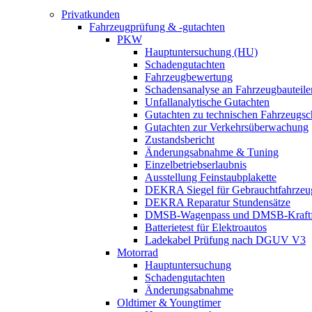
Privatkunden
Fahrzeugprüfung & -gutachten
PKW
Hauptuntersuchung (HU)
Schadengutachten
Fahrzeugbewertung
Schadensanalyse an Fahrzeugbauteile
Unfallanalytische Gutachten
Gutachten zu technischen Fahrzeugs
Gutachten zur Verkehrsüberwachung
Zustandsbericht
Änderungsabnahme & Tuning
Einzelbetriebserlaubnis
Ausstellung Feinstaubplakette
DEKRA Siegel für Gebrauchtfahrzeu
DEKRA Reparatur Stundensätze
DMSB-Wagenpass und DMSB-Kraftf
Batterietest für Elektroautos
Ladekabel Prüfung nach DGUV V3
Motorrad
Hauptuntersuchung
Schadengutachten
Änderungsabnahme
Oldtimer & Youngtimer