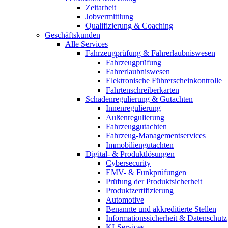
Zeitarbeit
Jobvermittlung
Qualifizierung & Coaching
Geschäftskunden
Alle Services
Fahrzeugprüfung & Fahrerlaubniswesen
Fahrzeugprüfung
Fahrerlaubniswesen
Elektronische Führerscheinkontrolle
Fahrtenschreiberkarten
Schadenregulierung & Gutachten
Innenregulierung
Außenregulierung
Fahrzeuggutachten
Fahrzeug-Managementservices
Immobiliengutachten
Digital- & Produktlösungen
Cybersecurity
EMV- & Funkprüfungen
Prüfung der Produktsicherheit
Produktzertifizierung
Automotive
Benannte und akkreditierte Stellen
Informationssicherheit & Datenschutz
KI-Services