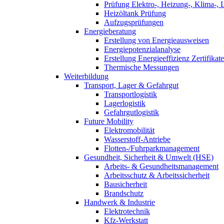
Prüfung Elektro-, Heizung-, Klima-, 
Heizöltank Prüfung
Aufzugsprüfungen
Energieberatung
Erstellung von Energieausweisen
Energiepotenzialanalyse
Erstellung Energieeffizienz Zertifikate
Thermische Messungen
Weiterbildung
Transport, Lager & Gefahrgut
Transportlogistik
Lagerlogistik
Gefahrgutlogistik
Future Mobility
Elektromobilität
Wasserstoff-Antriebe
Flotten-/Fuhrparkmanagement
Gesundheit, Sicherheit & Umwelt (HSE)
Arbeits- & Gesundheitsmanagement
Arbeitsschutz & Arbeitssicherheit
Bausicherheit
Brandschutz
Handwerk & Industrie
Elektrotechnik
Kfz-Werkstatt