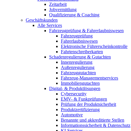
Zeitarbeit
Jobvermittlung
Qualifizierung & Coaching
Geschäftskunden
Alle Services
Fahrzeugprüfung & Fahrerlaubniswesen
Fahrzeugprüfung
Fahrerlaubniswesen
Elektronische Führerscheinkontrolle
Fahrtenschreiberkarten
Schadenregulierung & Gutachten
Innenregulierung
Außenregulierung
Fahrzeuggutachten
Fahrzeug-Managementservices
Immobiliengutachten
Digital- & Produktlösungen
Cybersecurity
EMV- & Funkprüfungen
Prüfung der Produktsicherheit
Produktzertifizierung
Automotive
Benannte und akkreditierte Stellen
Informationssicherheit & Datenschutz
KI-Services