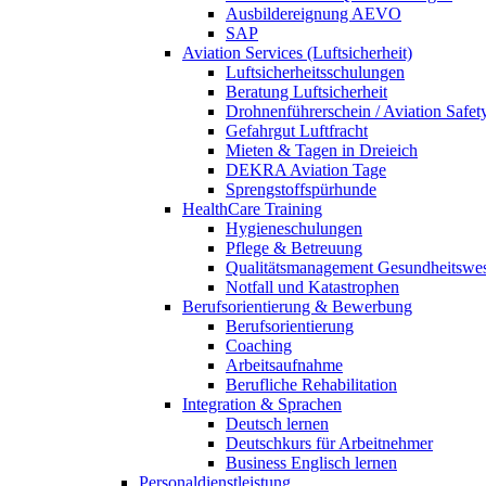
Ausbildereignung AEVO
SAP
Aviation Services (Luftsicherheit)
Luftsicherheitsschulungen
Beratung Luftsicherheit
Drohnenführerschein / Aviation Safet
Gefahrgut Luftfracht
Mieten & Tagen in Dreieich
DEKRA Aviation Tage
Sprengstoffspürhunde
HealthCare Training
Hygieneschulungen
Pflege & Betreuung
Qualitätsmanagement Gesundheitswe
Notfall und Katastrophen
Berufsorientierung & Bewerbung
Berufsorientierung
Coaching
Arbeitsaufnahme
Berufliche Rehabilitation
Integration & Sprachen
Deutsch lernen
Deutschkurs für Arbeitnehmer
Business Englisch lernen
Personaldienstleistung