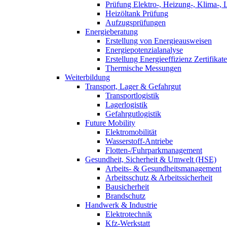
Prüfung Elektro-, Heizung-, Klima-, 
Heizöltank Prüfung
Aufzugsprüfungen
Energieberatung
Erstellung von Energieausweisen
Energiepotenzialanalyse
Erstellung Energieeffizienz Zertifikate
Thermische Messungen
Weiterbildung
Transport, Lager & Gefahrgut
Transportlogistik
Lagerlogistik
Gefahrgutlogistik
Future Mobility
Elektromobilität
Wasserstoff-Antriebe
Flotten-/Fuhrparkmanagement
Gesundheit, Sicherheit & Umwelt (HSE)
Arbeits- & Gesundheitsmanagement
Arbeitsschutz & Arbeitssicherheit
Bausicherheit
Brandschutz
Handwerk & Industrie
Elektrotechnik
Kfz-Werkstatt