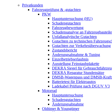
Privatkunden
Fahrzeugprüfung & -gutachten
PKW
Hauptuntersuchung (HU)
Schadengutachten
Fahrzeugbewertung
Schadensanalyse an Fahrzeugbauteile
Unfallanalytische Gutachten
Gutachten zu technischen Fahrzeugs
Gutachten zur Verkehrsüberwachung
Zustandsbericht
Änderungsabnahme & Tuning
Einzelbetriebserlaubnis
Ausstellung Feinstaubplakette
DEKRA Siegel für Gebrauchtfahrzeu
DEKRA Reparatur Stundensätze
DMSB-Wagenpass und DMSB-Kraftf
Batterietest für Elektroautos
Ladekabel Prüfung nach DGUV V3
Motorrad
Hauptuntersuchung
Schadengutachten
Änderungsabnahme
Oldtimer & Youngtimer