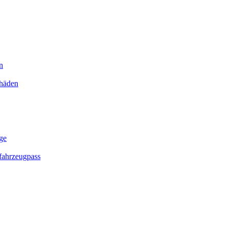
n
chäden
ge
ahrzeugpass