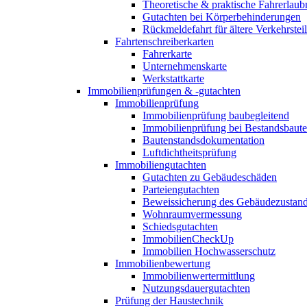
Theoretische & praktische Fahrerlaub
Gutachten bei Körperbehinderungen
Rückmeldefahrt für ältere Verkehrste
Fahrtenschreiberkarten
Fahrerkarte
Unternehmenskarte
Werkstattkarte
Immobilienprüfungen & -gutachten
Immobilienprüfung
Immobilienprüfung baubegleitend
Immobilienprüfung bei Bestandsbaut
Bautenstandsdokumentation
Luftdichtheitsprüfung
Immobiliengutachten
Gutachten zu Gebäudeschäden
Parteiengutachten
Beweissicherung des Gebäudezustan
Wohnraumvermessung
Schiedsgutachten
ImmobilienCheckUp
Immobilien Hochwasserschutz
Immobilienbewertung
Immobilienwertermittlung
Nutzungsdauergutachten
Prüfung der Haustechnik