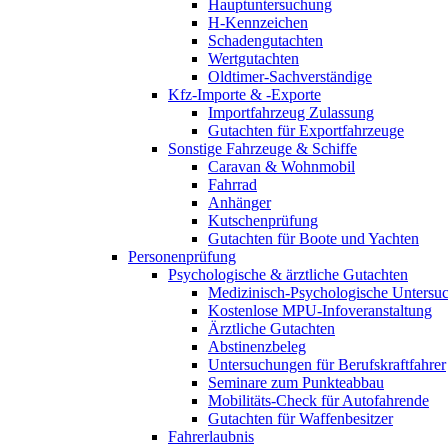
Hauptuntersuchung
H-Kennzeichen
Schadengutachten
Wertgutachten
Oldtimer-Sachverständige
Kfz-Importe & -Exporte
Importfahrzeug Zulassung
Gutachten für Exportfahrzeuge
Sonstige Fahrzeuge & Schiffe
Caravan & Wohnmobil
Fahrrad
Anhänger
Kutschenprüfung
Gutachten für Boote und Yachten
Personenprüfung
Psychologische & ärztliche Gutachten
Medizinisch-Psychologische Unters
Kostenlose MPU-Infoveranstaltung
Ärztliche Gutachten
Abstinenzbeleg
Untersuchungen für Berufskraftfahrer
Seminare zum Punkteabbau
Mobilitäts-Check für Autofahrende
Gutachten für Waffenbesitzer
Fahrerlaubnis