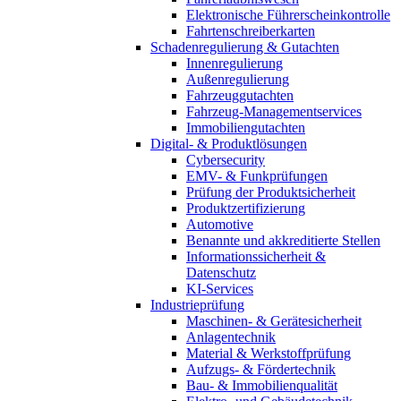
Elektronische Führerscheinkontrolle
Fahrtenschreiberkarten
Schadenregulierung & Gutachten
Innenregulierung
Außenregulierung
Fahrzeuggutachten
Fahrzeug-Managementservices
Immobiliengutachten
Digital- & Produktlösungen
Cybersecurity
EMV- & Funkprüfungen
Prüfung der Produktsicherheit
Produktzertifizierung
Automotive
Benannte und akkreditierte Stellen
Informationssicherheit &
Datenschutz
KI-Services
Industrieprüfung
Maschinen- & Gerätesicherheit
Anlagentechnik
Material & Werkstoffprüfung
Aufzugs- & Fördertechnik
Bau- & Immobilienqualität