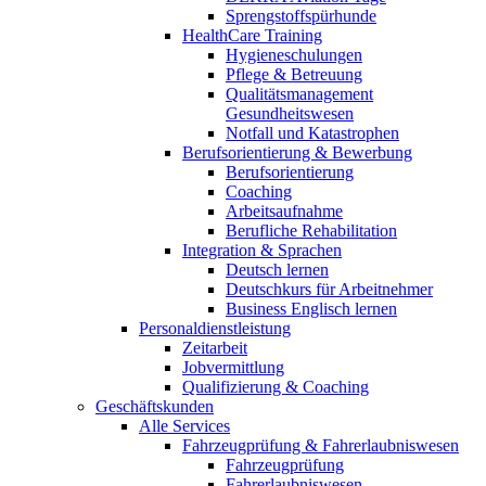
Sprengstoffspürhunde
HealthCare Training
Hygieneschulungen
Pflege & Betreuung
Qualitätsmanagement
Gesundheitswesen
Notfall und Katastrophen
Berufsorientierung & Bewerbung
Berufsorientierung
Coaching
Arbeitsaufnahme
Berufliche Rehabilitation
Integration & Sprachen
Deutsch lernen
Deutschkurs für Arbeitnehmer
Business Englisch lernen
Personaldienstleistung
Zeitarbeit
Jobvermittlung
Qualifizierung & Coaching
Geschäftskunden
Alle Services
Fahrzeugprüfung & Fahrerlaubniswesen
Fahrzeugprüfung
Fahrerlaubniswesen