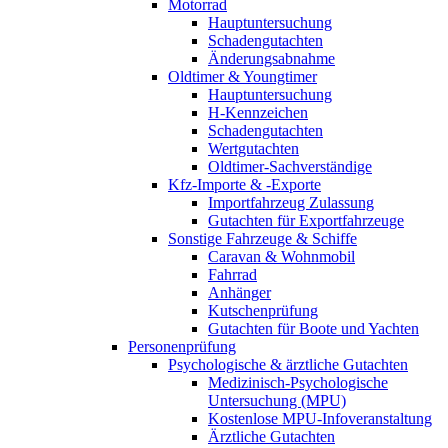
Motorrad
Hauptuntersuchung
Schadengutachten
Änderungsabnahme
Oldtimer & Youngtimer
Hauptuntersuchung
H-Kennzeichen
Schadengutachten
Wertgutachten
Oldtimer-Sachverständige
Kfz-Importe & -Exporte
Importfahrzeug Zulassung
Gutachten für Exportfahrzeuge
Sonstige Fahrzeuge & Schiffe
Caravan & Wohnmobil
Fahrrad
Anhänger
Kutschenprüfung
Gutachten für Boote und Yachten
Personenprüfung
Psychologische & ärztliche Gutachten
Medizinisch-Psychologische
Untersuchung (MPU)
Kostenlose MPU-Infoveranstaltung
Ärztliche Gutachten