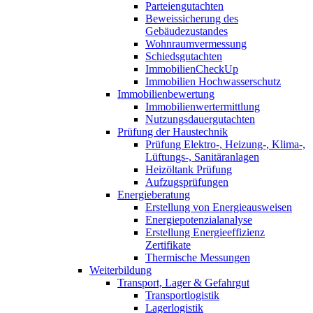
Parteiengutachten
Beweissicherung des
Gebäudezustandes
Wohnraumvermessung
Schiedsgutachten
ImmobilienCheckUp
Immobilien Hochwasserschutz
Immobilienbewertung
Immobilienwertermittlung
Nutzungsdauergutachten
Prüfung der Haustechnik
Prüfung Elektro-, Heizung-, Klima-,
Lüftungs-, Sanitäranlagen
Heizöltank Prüfung
Aufzugsprüfungen
Energieberatung
Erstellung von Energieausweisen
Energiepotenzialanalyse
Erstellung Energieeffizienz
Zertifikate
Thermische Messungen
Weiterbildung
Transport, Lager & Gefahrgut
Transportlogistik
Lagerlogistik