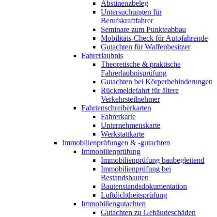
Abstinenzbeleg
Untersuchungen für
Berufskraftfahrer
Seminare zum Punkteabbau
Mobilitäts-Check für Autofahrende
Gutachten für Waffenbesitzer
Fahrerlaubnis
Theoretische & praktische
Fahrerlaubnisprüfung
Gutachten bei Körperbehinderungen
Rückmeldefahrt für ältere
Verkehrsteilnehmer
Fahrtenschreiberkarten
Fahrerkarte
Unternehmenskarte
Werkstattkarte
Immobilienprüfungen & -gutachten
Immobilienprüfung
Immobilienprüfung baubegleitend
Immobilienprüfung bei
Bestandsbauten
Bautenstandsdokumentation
Luftdichtheitsprüfung
Immobiliengutachten
Gutachten zu Gebäudeschäden