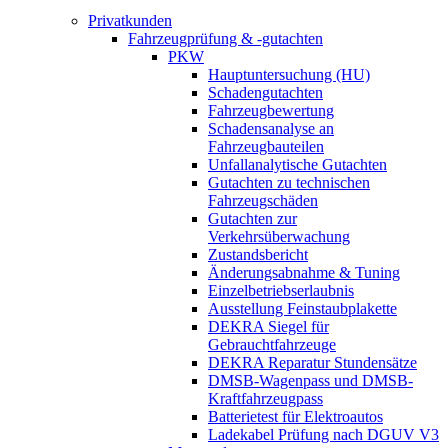
Privatkunden
Fahrzeugprüfung & -gutachten
PKW
Hauptuntersuchung (HU)
Schadengutachten
Fahrzeugbewertung
Schadensanalyse an
Fahrzeugbauteilen
Unfallanalytische Gutachten
Gutachten zu technischen
Fahrzeugschäden
Gutachten zur
Verkehrsüberwachung
Zustandsbericht
Änderungsabnahme & Tuning
Einzelbetriebserlaubnis
Ausstellung Feinstaubplakette
DEKRA Siegel für
Gebrauchtfahrzeuge
DEKRA Reparatur Stundensätze
DMSB-Wagenpass und DMSB-
Kraftfahrzeugpass
Batterietest für Elektroautos
Ladekabel Prüfung nach DGUV V3