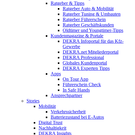
Ratgeber & Tipps
Ratgeber Auto & Mobilität
Ratgeber Tuning & Umbauten
Ratgeber Führerschein
Ratgeber Geschäftskunden
Oldtimer und Youngtimer-Tipps
Kundenmagazine & Portale
DEKRA Infoportal für das Kfz-
Gewerbe
DEKRA.net Mitgliederportal
DEKRA Professional
Globales Kundenportal
DEKRA Experten Tipps
Apps
On Tour App
Führerschein Check
In Safe Hands
Ansprechpartner
Stories
Mobilität
Verkehrssicherheit
Batteriezustand bei E-Autos
Digital Trust
Nachhaltigkeit
DEKRA Insights