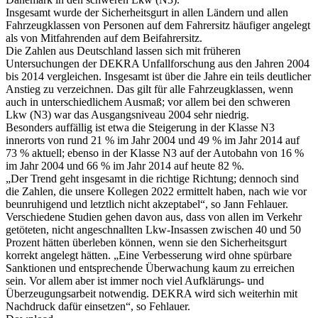
Insgesamt wurde der Sicherheitsgurt in allen Ländern und allen
Fahrzeugklassen von Personen auf dem Fahrersitz häufiger angelegt
als von Mitfahrenden auf dem Beifahrersitz.
Die Zahlen aus Deutschland lassen sich mit früheren
Untersuchungen der DEKRA Unfallforschung aus den Jahren 2004
bis 2014 vergleichen. Insgesamt ist über die Jahre ein teils deutlicher
Anstieg zu verzeichnen. Das gilt für alle Fahrzeugklassen, wenn
auch in unterschiedlichem Ausmaß; vor allem bei den schweren
Lkw (N3) war das Ausgangsniveau 2004 sehr niedrig.
Besonders auffällig ist etwa die Steigerung in der Klasse N3
innerorts von rund 21 % im Jahr 2004 und 49 % im Jahr 2014 auf
73 % aktuell; ebenso in der Klasse N3 auf der Autobahn von 16 %
im Jahr 2004 und 66 % im Jahr 2014 auf heute 82 %.
„Der Trend geht insgesamt in die richtige Richtung; dennoch sind
die Zahlen, die unsere Kollegen 2022 ermittelt haben, nach wie vor
beunruhigend und letztlich nicht akzeptabel“, so Jann Fehlauer.
Verschiedene Studien gehen davon aus, dass von allen im Verkehr
getöteten, nicht angeschnallten Lkw-Insassen zwischen 40 und 50
Prozent hätten überleben können, wenn sie den Sicherheitsgurt
korrekt angelegt hätten. „Eine Verbesserung wird ohne spürbare
Sanktionen und entsprechende Überwachung kaum zu erreichen
sein. Vor allem aber ist immer noch viel Aufklärungs- und
Überzeugungsarbeit notwendig. DEKRA wird sich weiterhin mit
Nachdruck dafür einsetzen“, so Fehlauer.