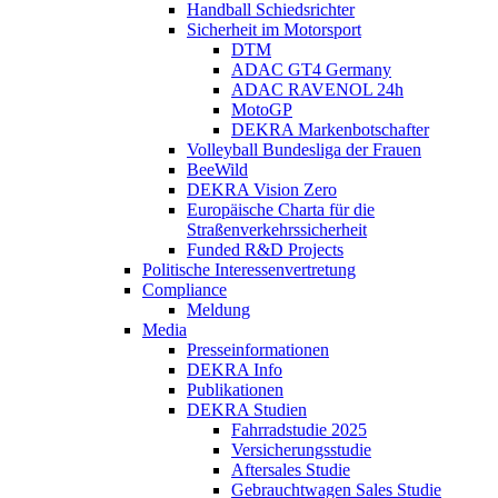
Handball Schiedsrichter
Sicherheit im Motorsport
DTM
ADAC GT4 Germany
ADAC RAVENOL 24h
MotoGP
DEKRA Markenbotschafter
Volleyball Bundesliga der Frauen
BeeWild
DEKRA Vision Zero
Europäische Charta für die
Straßenverkehrssicherheit
Funded R&D Projects
Politische Interessenvertretung
Compliance
Meldung
Media
Presseinformationen
DEKRA Info
Publikationen
DEKRA Studien
Fahrradstudie 2025
Versicherungsstudie
Aftersales Studie
Gebrauchtwagen Sales Studie