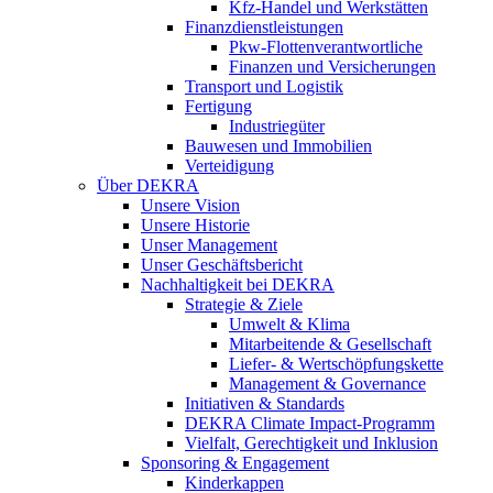
Kfz-Handel und Werkstätten
Finanzdienstleistungen
Pkw‑Flottenverantwortliche
Finanzen und Versicherungen
Transport und Logistik
Fertigung
Industriegüter
Bauwesen und Immobilien
Verteidigung
Über DEKRA
Unsere Vision
Unsere Historie
Unser Management
Unser Geschäftsbericht
Nachhaltigkeit bei DEKRA
Strategie & Ziele
Umwelt & Klima
Mitarbeitende & Gesellschaft
Liefer- & Wertschöpfungskette
Management & Governance
Initiativen & Standards
DEKRA Climate Impact-Programm
Vielfalt, Gerechtigkeit und Inklusion​
Sponsoring & Engagement
Kinderkappen