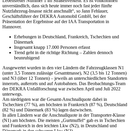
Lebensretter Nummer 1 im Straßenverkehr. Es ist vollkommen
unverständlich, dass sich heute immer noch fast jeder fünfte
Nutzfahrzeug-Insasse nicht anschnallt“, so Jann Fehlauer,
Geschäftsführer der DEKRA Automobil GmbH, bei der
Präsentation der Ergebnisse auf der IAA Transportation in
Hannover.
Erhebungen in Deutschland, Frankreich, Tschechien und
Dänemark
Insgesamt knapp 17.000 Personen erfasst
Trend geht in die richtige Richtung – Zahlen dennoch
beunruhigend
Ausgewertet wurden in den vier Ländern die Fahrzeugklassen N1
(unter 3,5 Tonnen zulässige Gesamtmasse), N2 (3,5 bis 12 Tonnen)
und N3 (über 12 Tonnen) – jeweils an unterschiedlichen Standorten
innerorts, außerorts und auf Autobahnen. Das Beobachtungs-Team
der DEKRA Unfallforschung war zwischen April und Juli 2022
unterwegs.
Am niedrigsten war die Gesamt-Anschnallquote dabei in
Tschechien (77 %), am höchsten in Frankreich (87 %), Deutschland
(82 %) und Dänemark (83 %) lagen dazwischen.
In allen Ländern war die Anschnallquote in der Transporter-Klasse
(N1) am höchsten. Die meisten „Gurtmuffel“ gab es in Tschechien
und Frankreich in den leichten Lkw (N2), in Deutschland und
Dänemark in den schweren Lkw (N3).