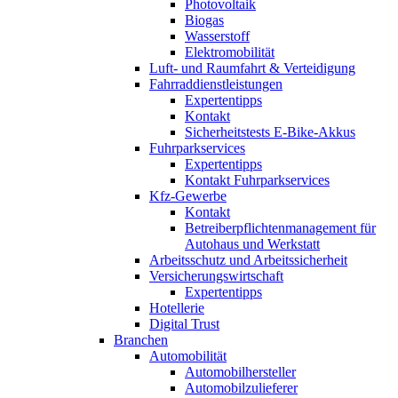
Photovoltaik
Biogas
Wasserstoff
Elektromobilität
Luft- und Raumfahrt & Verteidigung
Fahrraddienstleistungen
Expertentipps
Kontakt
Sicherheitstests E-Bike-Akkus
Fuhrparkservices
Expertentipps
Kontakt Fuhrparkservices
Kfz-Gewerbe
Kontakt
Betreiberpflichtenmanagement für
Autohaus und Werkstatt
Arbeitsschutz und Arbeitssicherheit
Versicherungswirtschaft
Expertentipps
Hotellerie
Digital Trust
Branchen
Automobilität
Automobilhersteller
Automobilzulieferer