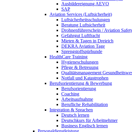
Ausbildereignung AEVO
SAP
Aviation Services (Luftsicherheit)
Luftsicherheitsschulungen
Beratung Luftsicherheit
Drohnenführerschein / Aviation Safet
Gefahrgut Luftfracht
Mieten & Tagen in Dreieich
DEKRA Aviation Tage
Sprengstoffspürhunde
HealthCare Training
Hygieneschulungen
Pflege & Betreuung
Qualitätsmanagement Gesundheitswe
Notfall und Katastrophen
Berufsorientierung & Bewerbung
Berufsorientierung
Coaching
Arbeitsaufnahme
Berufliche Rehabilitation
Integration & Sprachen
Deutsch lernen
Deutschkurs für Arbeitnehmer
Business Englisch lernen
Personaldienstleistung