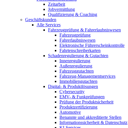
Zeitarbeit
Jobvermittlung
Qualifizierung & Coaching
Geschäftskunden
Alle Services
Fahrzeugprüfung & Fahrerlaubniswesen
Fahrzeugprüfung
Fahrerlaubniswesen
Elektronische Führerscheinkontrolle
Fahrtenschreiberkarten
Schadenregulierung & Gutachten
Innenregulierung
Außenregulierung
Fahrzeuggutachten
Fahrzeug-Managementservices
Immobiliengutachten
Digital- & Produktlösungen
Cybersecurity
EMV- & Funkprüfungen
Prüfung der Produktsicherheit
Produktzertifizierung
Automotive
Benannte und akkreditierte Stellen
Informationssicherheit & Datenschutz
KI-Services