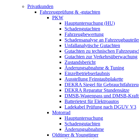
Privatkunden
Fahrzeugprüfung & -gutachten
PKW
Hauptuntersuchung (HU)
Schadengutachten
Fahrzeugbewertung
Schadensanalyse an Fahrzeugbauteile
Unfallanalytische Gutachten
Gutachten zu technischen Fahrzeugs
Gutachten zur Verkehrsüberwachung
Zustandsbericht
Änderungsabnahme & Tuning
Einzelbetriebserlaubnis
Ausstellung Feinstaubplakette
DEKRA Siegel für Gebrauchtfahrzeu
DEKRA Reparatur Stundensätze
DMSB-Wagenpass und DMSB-Kraftf
Batterietest für Elektroautos
Ladekabel Prüfung nach DGUV V3
Motorrad
Hauptuntersuchung
Schadengutachten
Änderungsabnahme
Oldtimer & Youngtimer