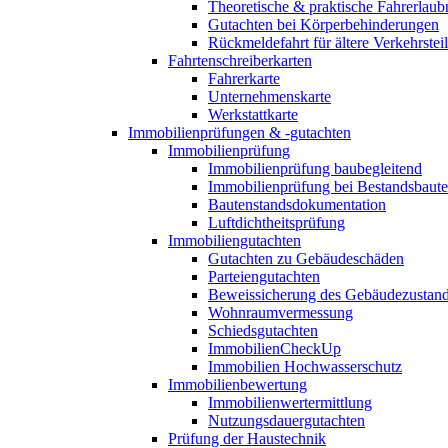
Theoretische & praktische Fahrerlaub
Gutachten bei Körperbehinderungen
Rückmeldefahrt für ältere Verkehrste
Fahrtenschreiberkarten
Fahrerkarte
Unternehmenskarte
Werkstattkarte
Immobilienprüfungen & -gutachten
Immobilienprüfung
Immobilienprüfung baubegleitend
Immobilienprüfung bei Bestandsbaut
Bautenstandsdokumentation
Luftdichtheitsprüfung
Immobiliengutachten
Gutachten zu Gebäudeschäden
Parteiengutachten
Beweissicherung des Gebäudezustan
Wohnraumvermessung
Schiedsgutachten
ImmobilienCheckUp
Immobilien Hochwasserschutz
Immobilienbewertung
Immobilienwertermittlung
Nutzungsdauergutachten
Prüfung der Haustechnik