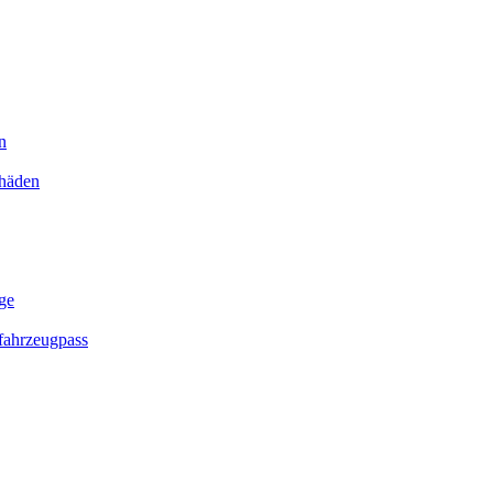
n
chäden
ge
ahrzeugpass