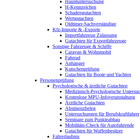
Hauptuntersuchung
H-Kennzeichen
Schadengutachten
Wertgutachten
Oldtimer-Sachverständige
Kfz-Importe & -Exporte
Importfahrzeug Zulassung
Gutachten für Exportfahrzeuge
Sonstige Fahrzeuge & Schiffe
Caravan & Wohnmobil
Fahrrad
Anhänger
Kutschenprüfung
Gutachten für Boote und Yachten
Personenprüfung
Psychologische & ärztliche Gutachten
Medizinisch-Psychologische Unters
Kostenlose MPU-Infoveranstaltung
Ärztliche Gutachten
Abstinenzbeleg
Untersuchungen für Berufskraftfahrer
Seminare zum Punkteabbau
Mobilitäts-Check für Autofahrende
Gutachten für Waffenbesitzer
Fahrerlaubnis