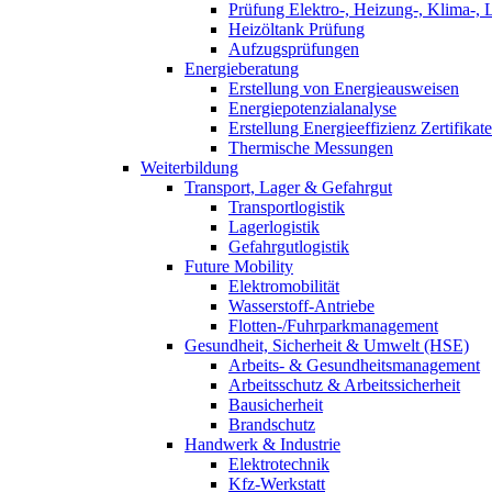
Prüfung Elektro-, Heizung-, Klima-, 
Heizöltank Prüfung
Aufzugsprüfungen
Energieberatung
Erstellung von Energieausweisen
Energiepotenzialanalyse
Erstellung Energieeffizienz Zertifikate
Thermische Messungen
Weiterbildung
Transport, Lager & Gefahrgut
Transportlogistik
Lagerlogistik
Gefahrgutlogistik
Future Mobility
Elektromobilität
Wasserstoff-Antriebe
Flotten-/Fuhrparkmanagement
Gesundheit, Sicherheit & Umwelt (HSE)
Arbeits- & Gesundheitsmanagement
Arbeitsschutz & Arbeitssicherheit
Bausicherheit
Brandschutz
Handwerk & Industrie
Elektrotechnik
Kfz-Werkstatt