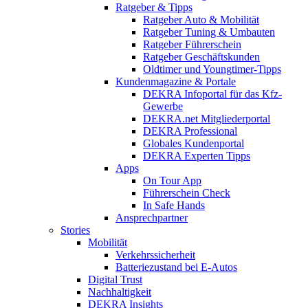
Ratgeber & Tipps
Ratgeber Auto & Mobilität
Ratgeber Tuning & Umbauten
Ratgeber Führerschein
Ratgeber Geschäftskunden
Oldtimer und Youngtimer-Tipps
Kundenmagazine & Portale
DEKRA Infoportal für das Kfz-
Gewerbe
DEKRA.net Mitgliederportal
DEKRA Professional
Globales Kundenportal
DEKRA Experten Tipps
Apps
On Tour App
Führerschein Check
In Safe Hands
Ansprechpartner
Stories
Mobilität
Verkehrssicherheit
Batteriezustand bei E-Autos
Digital Trust
Nachhaltigkeit
DEKRA Insights