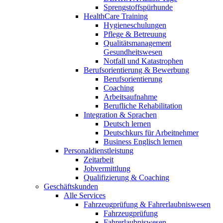
Sprengstoffspürhunde
HealthCare Training
Hygieneschulungen
Pflege & Betreuung
Qualitätsmanagement
Gesundheitswesen
Notfall und Katastrophen
Berufsorientierung & Bewerbung
Berufsorientierung
Coaching
Arbeitsaufnahme
Berufliche Rehabilitation
Integration & Sprachen
Deutsch lernen
Deutschkurs für Arbeitnehmer
Business Englisch lernen
Personaldienstleistung
Zeitarbeit
Jobvermittlung
Qualifizierung & Coaching
Geschäftskunden
Alle Services
Fahrzeugprüfung & Fahrerlaubniswesen
Fahrzeugprüfung
Fahrerlaubniswesen