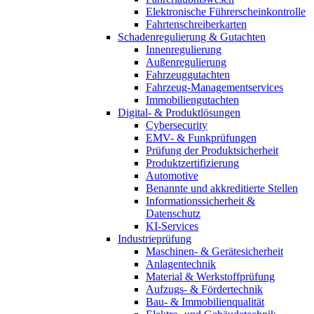
Elektronische Führerscheinkontrolle
Fahrtenschreiberkarten
Schadenregulierung & Gutachten
Innenregulierung
Außenregulierung
Fahrzeuggutachten
Fahrzeug-Managementservices
Immobiliengutachten
Digital- & Produktlösungen
Cybersecurity
EMV- & Funkprüfungen
Prüfung der Produktsicherheit
Produktzertifizierung
Automotive
Benannte und akkreditierte Stellen
Informationssicherheit &
Datenschutz
KI-Services
Industrieprüfung
Maschinen- & Gerätesicherheit
Anlagentechnik
Material & Werkstoffprüfung
Aufzugs- & Fördertechnik
Bau- & Immobilienqualität