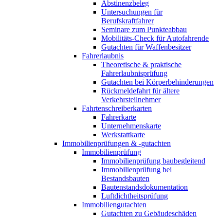
Abstinenzbeleg
Untersuchungen für
Berufskraftfahrer
Seminare zum Punkteabbau
Mobilitäts-Check für Autofahrende
Gutachten für Waffenbesitzer
Fahrerlaubnis
Theoretische & praktische
Fahrerlaubnisprüfung
Gutachten bei Körperbehinderungen
Rückmeldefahrt für ältere
Verkehrsteilnehmer
Fahrtenschreiberkarten
Fahrerkarte
Unternehmenskarte
Werkstattkarte
Immobilienprüfungen & -gutachten
Immobilienprüfung
Immobilienprüfung baubegleitend
Immobilienprüfung bei
Bestandsbauten
Bautenstandsdokumentation
Luftdichtheitsprüfung
Immobiliengutachten
Gutachten zu Gebäudeschäden