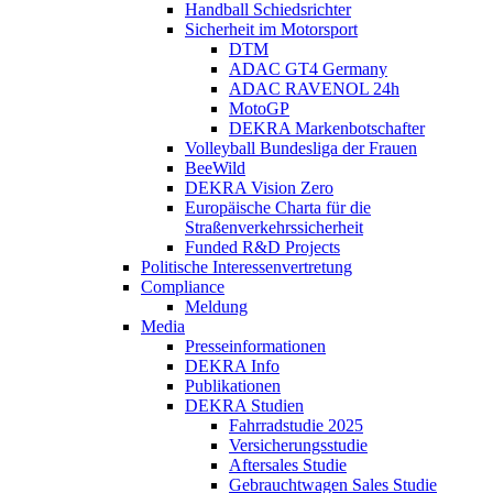
Handball Schiedsrichter
Sicherheit im Motorsport
DTM
ADAC GT4 Germany
ADAC RAVENOL 24h
MotoGP
DEKRA Markenbotschafter
Volleyball Bundesliga der Frauen
BeeWild
DEKRA Vision Zero
Europäische Charta für die
Straßenverkehrssicherheit
Funded R&D Projects
Politische Interessenvertretung
Compliance
Meldung
Media
Presseinformationen
DEKRA Info
Publikationen
DEKRA Studien
Fahrradstudie 2025
Versicherungsstudie
Aftersales Studie
Gebrauchtwagen Sales Studie