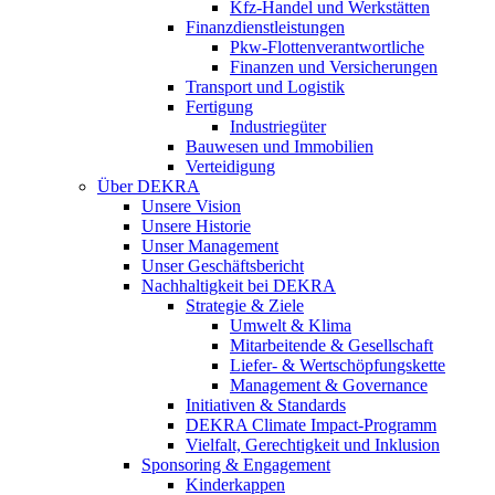
Kfz-Handel und Werkstätten
Finanzdienstleistungen
Pkw‑Flottenverantwortliche
Finanzen und Versicherungen
Transport und Logistik
Fertigung
Industriegüter
Bauwesen und Immobilien
Verteidigung
Über DEKRA
Unsere Vision
Unsere Historie
Unser Management
Unser Geschäftsbericht
Nachhaltigkeit bei DEKRA
Strategie & Ziele
Umwelt & Klima
Mitarbeitende & Gesellschaft
Liefer- & Wertschöpfungskette
Management & Governance
Initiativen & Standards
DEKRA Climate Impact-Programm
Vielfalt, Gerechtigkeit und Inklusion​
Sponsoring & Engagement
Kinderkappen