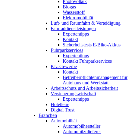
Photovoltaik
Biogas
Wasserstoff
Elektromobilität
Luft- und Raumfahrt & Verteidigung
Fahrraddienstleistungen
Expertentipps
Kontakt
Sicherheitstests E-Bike-Akkus
Fuhrparkservices
Expertentipps
Kontakt Fuhrparkservices
Kfz-Gewerbe
Kontakt
Betreiberpflichtenmanagement für
Autohaus und Werkstatt
Arbeitsschutz und Arbeitssicherheit
Versicherungswirtschaft
Expertentipps
Hotellerie
Digital Trust
Branchen
Automobilität
Automobilhersteller
Automobilzulieferer