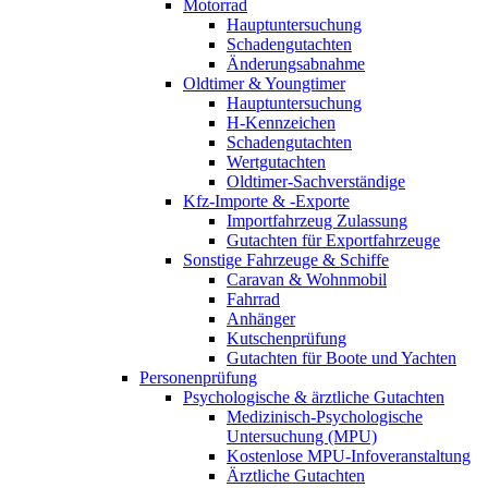
Motorrad
Hauptuntersuchung
Schadengutachten
Änderungsabnahme
Oldtimer & Youngtimer
Hauptuntersuchung
H-Kennzeichen
Schadengutachten
Wertgutachten
Oldtimer-Sachverständige
Kfz-Importe & -Exporte
Importfahrzeug Zulassung
Gutachten für Exportfahrzeuge
Sonstige Fahrzeuge & Schiffe
Caravan & Wohnmobil
Fahrrad
Anhänger
Kutschenprüfung
Gutachten für Boote und Yachten
Personenprüfung
Psychologische & ärztliche Gutachten
Medizinisch-Psychologische
Untersuchung (MPU)
Kostenlose MPU-Infoveranstaltung
Ärztliche Gutachten