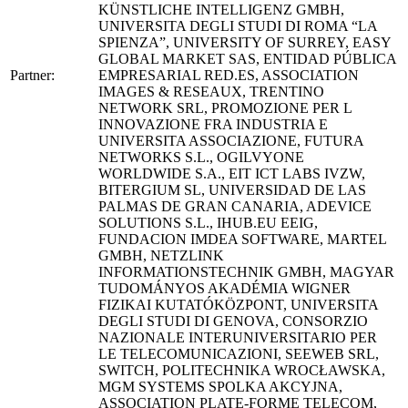
KÜNSTLICHE INTELLIGENZ GMBH,
UNIVERSITA DEGLI STUDI DI ROMA “LA
SPIENZA”, UNIVERSITY OF SURREY, EASY
GLOBAL MARKET SAS, ENTIDAD PÚBLICA
Partner:
EMPRESARIAL RED.ES, ASSOCIATION
IMAGES & RESEAUX, TRENTINO
NETWORK SRL, PROMOZIONE PER L
INNOVAZIONE FRA INDUSTRIA E
UNIVERSITA ASSOCIAZIONE, FUTURA
NETWORKS S.L., OGILVYONE
WORLDWIDE S.A., EIT ICT LABS IVZW,
BITERGIUM SL, UNIVERSIDAD DE LAS
PALMAS DE GRAN CANARIA, ADEVICE
SOLUTIONS S.L., IHUB.EU EEIG,
FUNDACION IMDEA SOFTWARE, MARTEL
GMBH, NETZLINK
INFORMATIONSTECHNIK GMBH, MAGYAR
TUDOMÁNYOS AKADÉMIA WIGNER
FIZIKAI KUTATÓKÖZPONT, UNIVERSITA
DEGLI STUDI DI GENOVA, CONSORZIO
NAZIONALE INTERUNIVERSITARIO PER
LE TELECOMUNICAZIONI, SEEWEB SRL,
SWITCH, POLITECHNIKA WROCŁAWSKA,
MGM SYSTEMS SPOLKA AKCYJNA,
ASSOCIATION PLATE-FORME TELECOM,