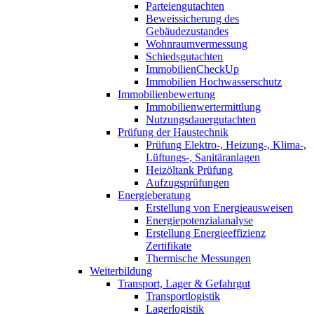
Parteiengutachten
Beweissicherung des
Gebäudezustandes
Wohnraumvermessung
Schiedsgutachten
ImmobilienCheckUp
Immobilien Hochwasserschutz
Immobilienbewertung
Immobilienwertermittlung
Nutzungsdauergutachten
Prüfung der Haustechnik
Prüfung Elektro-, Heizung-, Klima-,
Lüftungs-, Sanitäranlagen
Heizöltank Prüfung
Aufzugsprüfungen
Energieberatung
Erstellung von Energieausweisen
Energiepotenzialanalyse
Erstellung Energieeffizienz
Zertifikate
Thermische Messungen
Weiterbildung
Transport, Lager & Gefahrgut
Transportlogistik
Lagerlogistik