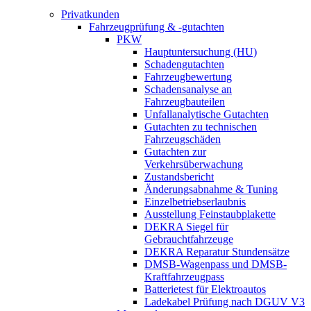
Privatkunden
Fahrzeugprüfung & -gutachten
PKW
Hauptuntersuchung (HU)
Schadengutachten
Fahrzeugbewertung
Schadensanalyse an
Fahrzeugbauteilen
Unfallanalytische Gutachten
Gutachten zu technischen
Fahrzeugschäden
Gutachten zur
Verkehrsüberwachung
Zustandsbericht
Änderungsabnahme & Tuning
Einzelbetriebserlaubnis
Ausstellung Feinstaubplakette
DEKRA Siegel für
Gebrauchtfahrzeuge
DEKRA Reparatur Stundensätze
DMSB-Wagenpass und DMSB-
Kraftfahrzeugpass
Batterietest für Elektroautos
Ladekabel Prüfung nach DGUV V3