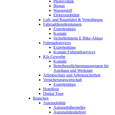
Photovoltaik
Biogas
Wasserstoff
Elektromobilität
Luft- und Raumfahrt & Verteidigung
Fahrraddienstleistungen
Expertentipps
Kontakt
Sicherheitstests E-Bike-Akkus
Fuhrparkservices
Expertentipps
Kontakt Fuhrparkservices
Kfz-Gewerbe
Kontakt
Betreiberpflichtenmanagement für
Autohaus und Werkstatt
Arbeitsschutz und Arbeitssicherheit
Versicherungswirtschaft
Expertentipps
Hotellerie
Digital Trust
Branchen
Automobilität
Automobilhersteller
Automobilzulieferer