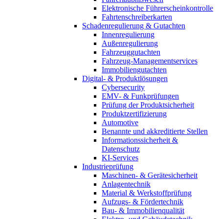
Elektronische Führerscheinkontrolle
Fahrtenschreiberkarten
Schadenregulierung & Gutachten
Innenregulierung
Außenregulierung
Fahrzeuggutachten
Fahrzeug-Managementservices
Immobiliengutachten
Digital- & Produktlösungen
Cybersecurity
EMV- & Funkprüfungen
Prüfung der Produktsicherheit
Produktzertifizierung
Automotive
Benannte und akkreditierte Stellen
Informationssicherheit &
Datenschutz
KI-Services
Industrieprüfung
Maschinen- & Gerätesicherheit
Anlagentechnik
Material & Werkstoffprüfung
Aufzugs- & Fördertechnik
Bau- & Immobilienqualität