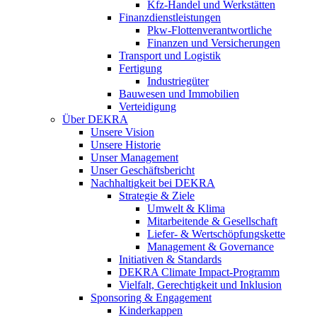
Kfz-Handel und Werkstätten
Finanzdienstleistungen
Pkw‑Flottenverantwortliche
Finanzen und Versicherungen
Transport und Logistik
Fertigung
Industriegüter
Bauwesen und Immobilien
Verteidigung
Über DEKRA
Unsere Vision
Unsere Historie
Unser Management
Unser Geschäftsbericht
Nachhaltigkeit bei DEKRA
Strategie & Ziele
Umwelt & Klima
Mitarbeitende & Gesellschaft
Liefer- & Wertschöpfungskette
Management & Governance
Initiativen & Standards
DEKRA Climate Impact-Programm
Vielfalt, Gerechtigkeit und Inklusion​
Sponsoring & Engagement
Kinderkappen