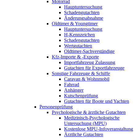
Motorrad
Hauptuntersuchung
Schadengutachten
Änderungsabnahme
Oldtimer & Youngtimer
Hauptuntersuchung
H-Kennzeichen
Schadengutachten
Wertgutachten
Oldtimer-Sachverständige
Kfz-Importe & -Exporte
Importfahrzeug Zulassung
Gutachten für Exportfahrzeuge
Sonstige Fahrzeuge & Schiffe
Caravan & Wohnmobil
Fahrrad
Anhänger
Kutschenprüfung
Gutachten für Boote und Yachten
Personenprüfung
Psychologische & ärztliche Gutachten
Medizinisch-Psychologische
Untersuchung (MPU)
Kostenlose MPU-Infoveranstaltung
Ärztliche Gutachten