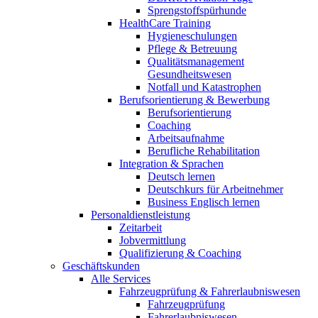
Sprengstoffspürhunde
HealthCare Training
Hygieneschulungen
Pflege & Betreuung
Qualitätsmanagement
Gesundheitswesen
Notfall und Katastrophen
Berufsorientierung & Bewerbung
Berufsorientierung
Coaching
Arbeitsaufnahme
Berufliche Rehabilitation
Integration & Sprachen
Deutsch lernen
Deutschkurs für Arbeitnehmer
Business Englisch lernen
Personaldienstleistung
Zeitarbeit
Jobvermittlung
Qualifizierung & Coaching
Geschäftskunden
Alle Services
Fahrzeugprüfung & Fahrerlaubniswesen
Fahrzeugprüfung
Fahrerlaubniswesen