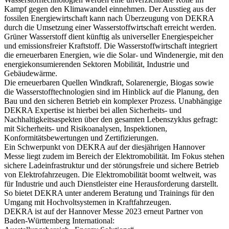
Kampf gegen den Klimawandel einnehmen. Der Ausstieg aus der
fossilen Energiewirtschaft kann nach Überzeugung von DEKRA
durch die Umsetzung einer Wasserstoffwirtschaft erreicht werden.
Grüner Wasserstoff dient künftig als universeller Energiespeicher
und emissionsfreier Kraftstoff. Die Wasserstoffwirtschaft integriert
die erneuerbaren Energien, wie die Solar- und Windenergie, mit den
energiekonsumierenden Sektoren Mobilität, Industrie und
Gebäudewärme.
Die erneuerbaren Quellen Windkraft, Solarenergie, Biogas sowie
die Wasserstofftechnologien sind im Hinblick auf die Planung, den
Bau und den sicheren Betrieb ein komplexer Prozess. Unabhängige
DEKRA Expertise ist hierbei bei allen Sicherheits- und
Nachhaltigkeitsaspekten über den gesamten Lebenszyklus gefragt:
mit Sicherheits- und Risikoanalysen, Inspektionen,
Konformitätsbewertungen und Zertifizierungen.
Ein Schwerpunkt von DEKRA auf der diesjährigen Hannover
Messe liegt zudem im Bereich der Elektromobilität. Im Fokus stehen
sichere Ladeinfrastruktur und der störungsfreie und sichere Betrieb
von Elektrofahrzeugen. Die Elektromobilität boomt weltweit, was
für Industrie und auch Dienstleister eine Herausforderung darstellt.
So bietet DEKRA unter anderem Beratung und Trainings für den
Umgang mit Hochvoltsystemen in Kraftfahrzeugen.
DEKRA ist auf der Hannover Messe 2023 erneut Partner von
Baden-Württemberg International: