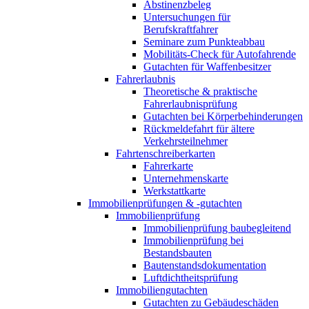
Abstinenzbeleg
Untersuchungen für
Berufskraftfahrer
Seminare zum Punkteabbau
Mobilitäts-Check für Autofahrende
Gutachten für Waffenbesitzer
Fahrerlaubnis
Theoretische & praktische
Fahrerlaubnisprüfung
Gutachten bei Körperbehinderungen
Rückmeldefahrt für ältere
Verkehrsteilnehmer
Fahrtenschreiberkarten
Fahrerkarte
Unternehmenskarte
Werkstattkarte
Immobilienprüfungen & -gutachten
Immobilienprüfung
Immobilienprüfung baubegleitend
Immobilienprüfung bei
Bestandsbauten
Bautenstandsdokumentation
Luftdichtheitsprüfung
Immobiliengutachten
Gutachten zu Gebäudeschäden