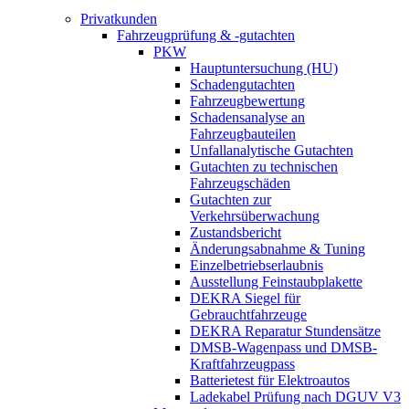
Privatkunden
Fahrzeugprüfung & -gutachten
PKW
Hauptuntersuchung (HU)
Schadengutachten
Fahrzeugbewertung
Schadensanalyse an
Fahrzeugbauteilen
Unfallanalytische Gutachten
Gutachten zu technischen
Fahrzeugschäden
Gutachten zur
Verkehrsüberwachung
Zustandsbericht
Änderungsabnahme & Tuning
Einzelbetriebserlaubnis
Ausstellung Feinstaubplakette
DEKRA Siegel für
Gebrauchtfahrzeuge
DEKRA Reparatur Stundensätze
DMSB-Wagenpass und DMSB-
Kraftfahrzeugpass
Batterietest für Elektroautos
Ladekabel Prüfung nach DGUV V3