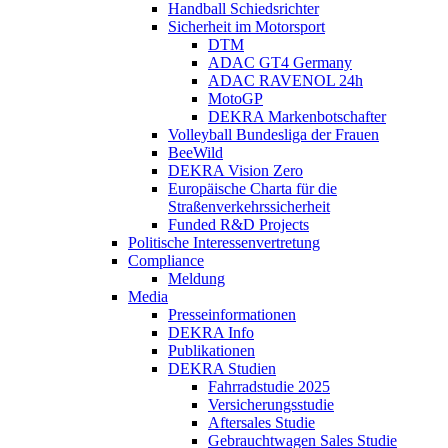
Handball Schiedsrichter
Sicherheit im Motorsport
DTM
ADAC GT4 Germany
ADAC RAVENOL 24h
MotoGP
DEKRA Markenbotschafter
Volleyball Bundesliga der Frauen
BeeWild
DEKRA Vision Zero
Europäische Charta für die
Straßenverkehrssicherheit
Funded R&D Projects
Politische Interessenvertretung
Compliance
Meldung
Media
Presseinformationen
DEKRA Info
Publikationen
DEKRA Studien
Fahrradstudie 2025
Versicherungsstudie
Aftersales Studie
Gebrauchtwagen Sales Studie