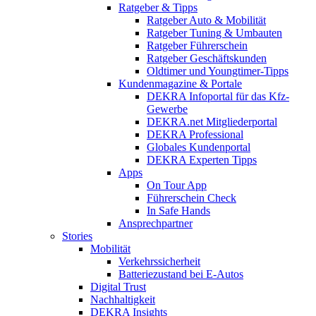
Ratgeber & Tipps
Ratgeber Auto & Mobilität
Ratgeber Tuning & Umbauten
Ratgeber Führerschein
Ratgeber Geschäftskunden
Oldtimer und Youngtimer-Tipps
Kundenmagazine & Portale
DEKRA Infoportal für das Kfz-
Gewerbe
DEKRA.net Mitgliederportal
DEKRA Professional
Globales Kundenportal
DEKRA Experten Tipps
Apps
On Tour App
Führerschein Check
In Safe Hands
Ansprechpartner
Stories
Mobilität
Verkehrssicherheit
Batteriezustand bei E-Autos
Digital Trust
Nachhaltigkeit
DEKRA Insights