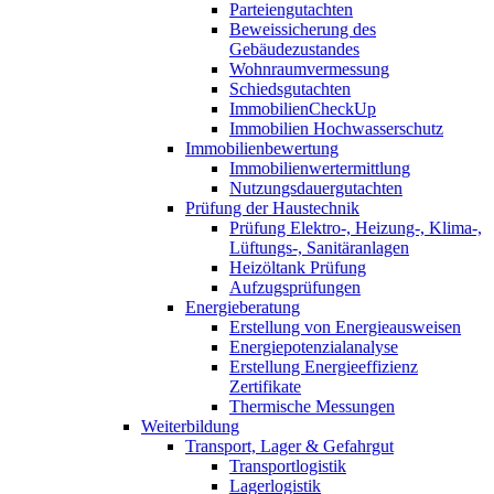
Parteiengutachten
Beweissicherung des
Gebäudezustandes
Wohnraumvermessung
Schiedsgutachten
ImmobilienCheckUp
Immobilien Hochwasserschutz
Immobilienbewertung
Immobilienwertermittlung
Nutzungsdauergutachten
Prüfung der Haustechnik
Prüfung Elektro-, Heizung-, Klima-,
Lüftungs-, Sanitäranlagen
Heizöltank Prüfung
Aufzugsprüfungen
Energieberatung
Erstellung von Energieausweisen
Energiepotenzialanalyse
Erstellung Energieeffizienz
Zertifikate
Thermische Messungen
Weiterbildung
Transport, Lager & Gefahrgut
Transportlogistik
Lagerlogistik