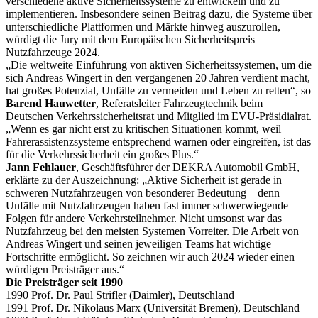
verschiedene aktive Sicherheitssysteme zu entwickeln und zu
implementieren. Insbesondere seinen Beitrag dazu, die Systeme über
unterschiedliche Plattformen und Märkte hinweg auszurollen,
würdigt die Jury mit dem Europäischen Sicherheitspreis
Nutzfahrzeuge 2024.
„Die weltweite Einführung von aktiven Sicherheitssystemen, um die
sich Andreas Wingert in den vergangenen 20 Jahren verdient macht,
hat großes Potenzial, Unfälle zu vermeiden und Leben zu retten“, so
Barend Hauwetter
, Referatsleiter Fahrzeugtechnik beim
Deutschen Verkehrssicherheitsrat und Mitglied im EVU-Präsidialrat.
„Wenn es gar nicht erst zu kritischen Situationen kommt, weil
Fahrerassistenzsysteme entsprechend warnen oder eingreifen, ist das
für die Verkehrssicherheit ein großes Plus.“
Jann Fehlauer
, Geschäftsführer der DEKRA Automobil GmbH,
erklärte zu der Auszeichnung: „Aktive Sicherheit ist gerade in
schweren Nutzfahrzeugen von besonderer Bedeutung – denn
Unfälle mit Nutzfahrzeugen haben fast immer schwerwiegende
Folgen für andere Verkehrsteilnehmer. Nicht umsonst war das
Nutzfahrzeug bei den meisten Systemen Vorreiter. Die Arbeit von
Andreas Wingert und seinen jeweiligen Teams hat wichtige
Fortschritte ermöglicht. So zeichnen wir auch 2024 wieder einen
würdigen Preisträger aus.“
Die Preisträger seit 1990
1990 Prof. Dr. Paul Strifler (Daimler), Deutschland
1991 Prof. Dr. Nikolaus Marx (Universität Bremen), Deutschland