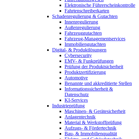
Elektronische Führerscheinkontrolle
Fahrtenschreiberkarten
Schadenregulierung & Gutachten
Innenregulierung
Außenregulierung
Fahrzeuggutachten
Fahrzeug-Managementservices
Immobiliengutachten
Digital- & Produktlösungen
Cybersecurity
EMV- & Funkprüfungen
Prüfung der Produktsicherheit
Produktzertifizierung
Automotive
Benannte und akkreditierte Stellen
Informationssicherheit &
Datenschutz
KI-Services
Industrieprüfung
Maschinen- & Gerätesicherheit
Anlagentechnik
Material & Werkstoffprüfung
Aufzugs- & Fördertechnik
Bau- & Immobilienqualität