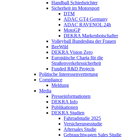
Handball Schiedsrichter
Sicherheit im Motorsport
DTM
ADAC GT4 Germany
ADAC RAVENOL 24h
MotoGP
DEKRA Markenbotschafter
Volleyball Bundesliga der Frauen
BeeWild
DEKRA Vision Zero
Europäische Charta für die
Straßenverkehrssicherheit
Funded R&D Projects
Politische Interessenvertretung
Compliance
Meldung
Media
Presseinformationen
DEKRA Info
Publikationen
DEKRA Studien
Fahrradstudie 2025
Versicherungsstudie
Aftersales Studie
Gebrauchtwagen Sales Studie