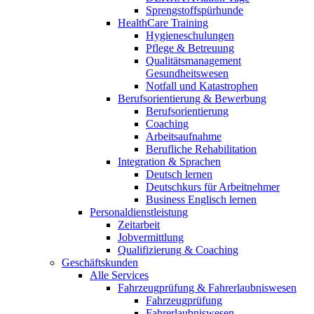
Sprengstoffspürhunde
HealthCare Training
Hygieneschulungen
Pflege & Betreuung
Qualitätsmanagement
Gesundheitswesen
Notfall und Katastrophen
Berufsorientierung & Bewerbung
Berufsorientierung
Coaching
Arbeitsaufnahme
Berufliche Rehabilitation
Integration & Sprachen
Deutsch lernen
Deutschkurs für Arbeitnehmer
Business Englisch lernen
Personaldienstleistung
Zeitarbeit
Jobvermittlung
Qualifizierung & Coaching
Geschäftskunden
Alle Services
Fahrzeugprüfung & Fahrerlaubniswesen
Fahrzeugprüfung
Fahrerlaubniswesen