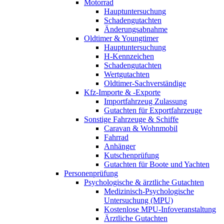
Motorrad
Hauptuntersuchung
Schadengutachten
Änderungsabnahme
Oldtimer & Youngtimer
Hauptuntersuchung
H-Kennzeichen
Schadengutachten
Wertgutachten
Oldtimer-Sachverständige
Kfz-Importe & -Exporte
Importfahrzeug Zulassung
Gutachten für Exportfahrzeuge
Sonstige Fahrzeuge & Schiffe
Caravan & Wohnmobil
Fahrrad
Anhänger
Kutschenprüfung
Gutachten für Boote und Yachten
Personenprüfung
Psychologische & ärztliche Gutachten
Medizinisch-Psychologische
Untersuchung (MPU)
Kostenlose MPU-Infoveranstaltung
Ärztliche Gutachten