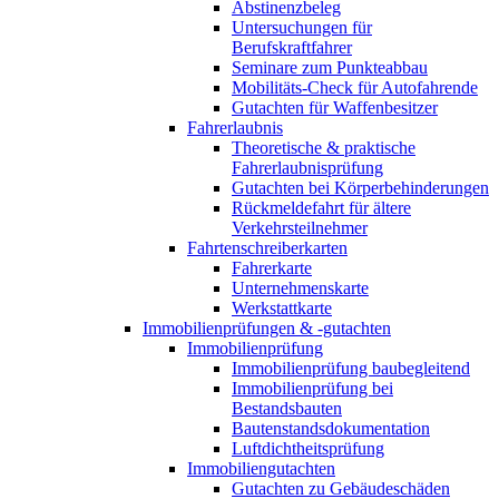
Abstinenzbeleg
Untersuchungen für
Berufskraftfahrer
Seminare zum Punkteabbau
Mobilitäts-Check für Autofahrende
Gutachten für Waffenbesitzer
Fahrerlaubnis
Theoretische & praktische
Fahrerlaubnisprüfung
Gutachten bei Körperbehinderungen
Rückmeldefahrt für ältere
Verkehrsteilnehmer
Fahrtenschreiberkarten
Fahrerkarte
Unternehmenskarte
Werkstattkarte
Immobilienprüfungen & -gutachten
Immobilienprüfung
Immobilienprüfung baubegleitend
Immobilienprüfung bei
Bestandsbauten
Bautenstandsdokumentation
Luftdichtheitsprüfung
Immobiliengutachten
Gutachten zu Gebäudeschäden