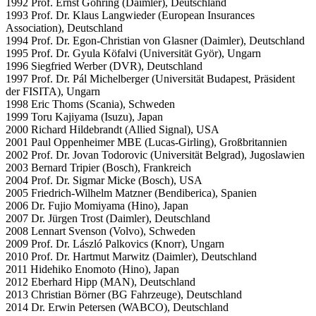
1992 Prof. Ernst Göhring (Daimler), Deutschland
1993 Prof. Dr. Klaus Langwieder (European Insurances
Association), Deutschland
1994 Prof. Dr. Egon-Christian von Glasner (Daimler), Deutschland
1995 Prof. Dr. Gyula Köfalvi (Universität Györ), Ungarn
1996 Siegfried Werber (DVR), Deutschland
1997 Prof. Dr. Pál Michelberger (Universität Budapest, Präsident
der FISITA), Ungarn
1998 Eric Thoms (Scania), Schweden
1999 Toru Kajiyama (Isuzu), Japan
2000 Richard Hildebrandt (Allied Signal), USA
2001 Paul Oppenheimer MBE (Lucas-Girling), Großbritannien
2002 Prof. Dr. Jovan Todorovic (Universität Belgrad), Jugoslawien
2003 Bernard Tripier (Bosch), Frankreich
2004 Prof. Dr. Sigmar Micke (Bosch), USA
2005 Friedrich-Wilhelm Matzner (Bendiberica), Spanien
2006 Dr. Fujio Momiyama (Hino), Japan
2007 Dr. Jürgen Trost (Daimler), Deutschland
2008 Lennart Svenson (Volvo), Schweden
2009 Prof. Dr. László Palkovics (Knorr), Ungarn
2010 Prof. Dr. Hartmut Marwitz (Daimler), Deutschland
2011 Hidehiko Enomoto (Hino), Japan
2012 Eberhard Hipp (MAN), Deutschland
2013 Christian Börner (BG Fahrzeuge), Deutschland
2014 Dr. Erwin Petersen (WABCO), Deutschland