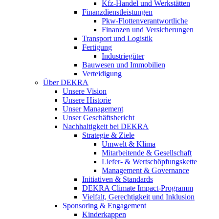
Kfz-Handel und Werkstätten
Finanzdienstleistungen
Pkw‑Flottenverantwortliche
Finanzen und Versicherungen
Transport und Logistik
Fertigung
Industriegüter
Bauwesen und Immobilien
Verteidigung
Über DEKRA
Unsere Vision
Unsere Historie
Unser Management
Unser Geschäftsbericht
Nachhaltigkeit bei DEKRA
Strategie & Ziele
Umwelt & Klima
Mitarbeitende & Gesellschaft
Liefer- & Wertschöpfungskette
Management & Governance
Initiativen & Standards
DEKRA Climate Impact-Programm
Vielfalt, Gerechtigkeit und Inklusion​
Sponsoring & Engagement
Kinderkappen