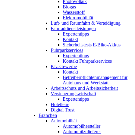
Photovoltaik
Biogas
Wasserstoff
Elektromobilität
Luft- und Raumfahrt & Verteidigung
Fahrraddienstleistungen
Expertentipps
Kontakt
Sicherheitstests E-Bike-Akkus
Fuhrparkservices
Expertentipps
Kontakt Fuhrparkservices
Kfz-Gewerbe
Kontakt
Betreiberpflichtenmanagement für
Autohaus und Werkstatt
Arbeitsschutz und Arbeitssicherheit
Versicherungswirtschaft
Expertentipps
Hotellerie
Digital Trust
Branchen
Automobilität
Automobilhersteller
Automobilzulieferer