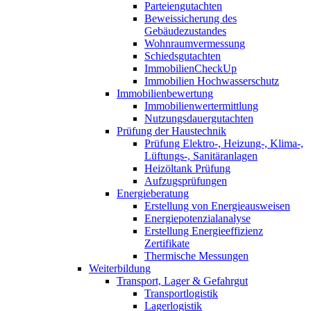
Parteiengutachten
Beweissicherung des
Gebäudezustandes
Wohnraumvermessung
Schiedsgutachten
ImmobilienCheckUp
Immobilien Hochwasserschutz
Immobilienbewertung
Immobilienwertermittlung
Nutzungsdauergutachten
Prüfung der Haustechnik
Prüfung Elektro-, Heizung-, Klima-,
Lüftungs-, Sanitäranlagen
Heizöltank Prüfung
Aufzugsprüfungen
Energieberatung
Erstellung von Energieausweisen
Energiepotenzialanalyse
Erstellung Energieeffizienz
Zertifikate
Thermische Messungen
Weiterbildung
Transport, Lager & Gefahrgut
Transportlogistik
Lagerlogistik