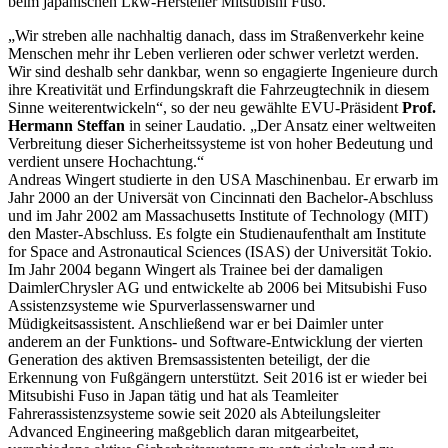
beim japanischen Lkw-Hersteller Mitsubishi Fuso.
„Wir streben alle nachhaltig danach, dass im Straßenverkehr keine
Menschen mehr ihr Leben verlieren oder schwer verletzt werden.
Wir sind deshalb sehr dankbar, wenn so engagierte Ingenieure durch
ihre Kreativität und Erfindungskraft die Fahrzeugtechnik in diesem
Sinne weiterentwickeln“, so der neu gewählte EVU-Präsident
Prof.
Hermann Steffan
in seiner Laudatio. „Der Ansatz einer weltweiten
Verbreitung dieser Sicherheitssysteme ist von hoher Bedeutung und
verdient unsere Hochachtung.“
Andreas Wingert studierte in den USA Maschinenbau. Er erwarb im
Jahr 2000 an der Universät von Cincinnati den Bachelor-Abschluss
und im Jahr 2002 am Massachusetts Institute of Technology (MIT)
den Master-Abschluss. Es folgte ein Studienaufenthalt am Institute
for Space and Astronautical Sciences (ISAS) der Universität Tokio.
Im Jahr 2004 begann Wingert als Trainee bei der damaligen
DaimlerChrysler AG und entwickelte ab 2006 bei Mitsubishi Fuso
Assistenzsysteme wie Spurverlassenswarner und
Müdigkeitsassistent. Anschließend war er bei Daimler unter
anderem an der Funktions- und Software-Entwicklung der vierten
Generation des aktiven Bremsassistenten beteiligt, der die
Erkennung von Fußgängern unterstützt. Seit 2016 ist er wieder bei
Mitsubishi Fuso in Japan tätig und hat als Teamleiter
Fahrerassistenzsysteme sowie seit 2020 als Abteilungsleiter
Advanced Engineering maßgeblich daran mitgearbeitet,