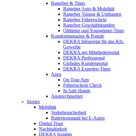
Ratgeber & Tipps
Ratgeber Auto & Mobilität
Ratgeber Tuning & Umbauten
Ratgeber Führerschein
Ratgeber Geschäftskunden
Oldtimer und Youngtimer-Tipps
Kundenmagazine & Portale
DEKRA Infoportal für das Kfz-
Gewerbe
DEKRA.net Mitgliederportal
DEKRA Professional
Globales Kundenportal
DEKRA Experten Tipps
Apps
On Tour App
Führerschein Check
In Safe Hands
Ansprechpartner
Stories
Mobilität
Verkehrssicherheit
Batteriezustand bei E-Autos
Digital Trust
Nachhaltigkeit
DEKRA Insights