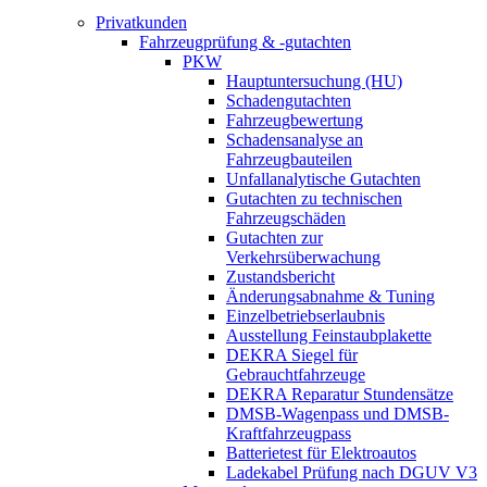
Privatkunden
Fahrzeugprüfung & -gutachten
PKW
Hauptuntersuchung (HU)
Schadengutachten
Fahrzeugbewertung
Schadensanalyse an
Fahrzeugbauteilen
Unfallanalytische Gutachten
Gutachten zu technischen
Fahrzeugschäden
Gutachten zur
Verkehrsüberwachung
Zustandsbericht
Änderungsabnahme & Tuning
Einzelbetriebserlaubnis
Ausstellung Feinstaubplakette
DEKRA Siegel für
Gebrauchtfahrzeuge
DEKRA Reparatur Stundensätze
DMSB-Wagenpass und DMSB-
Kraftfahrzeugpass
Batterietest für Elektroautos
Ladekabel Prüfung nach DGUV V3